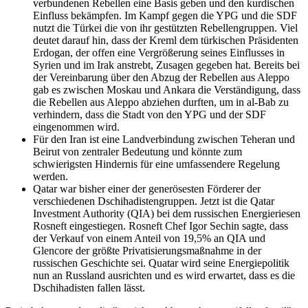
verbundenen Rebellen eine Basis geben und den kurdischen
Einfluss bekämpfen. Im Kampf gegen die YPG und die SDF
nutzt die Türkei die von ihr gestützten Rebellengruppen. Viel
deutet darauf hin, dass der Kreml dem türkischen Präsidenten
Erdogan, der offen eine Vergrößerung seines Einflusses in
Syrien und im Irak anstrebt, Zusagen gegeben hat. Bereits bei
der Vereinbarung über den Abzug der Rebellen aus Aleppo
gab es zwischen Moskau und Ankara die Verständigung, dass
die Rebellen aus Aleppo abziehen durften, um in al-Bab zu
verhindern, dass die Stadt von den YPG und der SDF
eingenommen wird.
Für den Iran ist eine Landverbindung zwischen Teheran und
Beirut von zentraler Bedeutung und könnte zum
schwierigsten Hindernis für eine umfassendere Regelung
werden.
Qatar war bisher einer der generösesten Förderer der
verschiedenen Dschihadistengruppen. Jetzt ist die Qatar
Investment Authority (QIA) bei dem russischen Energieriesen
Rosneft eingestiegen. Rosneft Chef Igor Sechin sagte, dass
der Verkauf von einem Anteil von 19,5% an QIA und
Glencore der größte Privatisierungsmaßnahme in der
russischen Geschichte sei. Quatar wird seine Energiepolitik
nun an Russland ausrichten und es wird erwartet, dass es die
Dschihadisten fallen lässt.