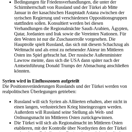
Bedingungen für Friedensverhandlungen, die unter der
Schirmherrschaft von Russland und der Türkei ab Mitte
Januar in der kasachischen Hauptstadt Astana zwischen der
syrischen Regierung und verschiedenen Oppositionsgruppen
stattfinden sollen. Konsultiert werden bei diesen
Verhandlungen die Regionalmächte Saudi-Arabien, Ägypten,
Qatar, Jordanien und Irak sowie die Vereinten Nationen. Für
den Westen ist nur die Zuschauerrolle vorgesehen. Die
Hauptrolle spielt Russland, das sich mit diesem Schachzug als
Weltmacht und als ernst zu nehmender Akteur im Mittleren
Osten ins Spiel gebracht hat. Der russische Außenminister
Lawrow meinte, dass sich die USA dann später nach der
Amtseinführung Donald Trumps der Abmachung anschließen
könnten.
Syrien wird in Einflusszonen aufgeteilt
Die Positionsveränderungen Russlands und der Türkei werden von
realpolitischen Überlegungen getrieben:
Russland will sich Syrien als Alliierten erhalten, aber nicht in
einen langen, verlustreichen Krieg hineingezogen werden.
Außerdem will Russland seine Stellung als Welt- und
Ordnungsmacht im Mittleren Osten zurückgewinnen.
Die Türkei will sich als Regionalmacht im Mittleren Osten
etablieren, mit der Kontrolle über Nordsyrien den der Türkei