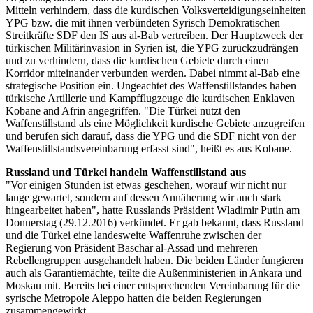
Mitteln verhindern, dass die kurdischen Volksverteidigungseinheiten
YPG bzw. die mit ihnen verbündeten Syrisch Demokratischen
Streitkräfte SDF den IS aus al-Bab vertreiben. Der Hauptzweck der
türkischen Militärinvasion in Syrien ist, die YPG zurückzudrängen
und zu verhindern, dass die kurdischen Gebiete durch einen
Korridor miteinander verbunden werden. Dabei nimmt al-Bab eine
strategische Position ein. Ungeachtet des Waffenstillstandes haben
türkische Artillerie und Kampfflugzeuge die kurdischen Enklaven
Kobane and Afrin angegriffen. "Die Türkei nutzt den
Waffenstillstand als eine Möglichkeit kurdische Gebiete anzugreifen
und berufen sich darauf, dass die YPG und die SDF nicht von der
Waffenstillstandsvereinbarung erfasst sind", heißt es aus Kobane.
Russland und Türkei handeln Waffenstillstand aus
"Vor einigen Stunden ist etwas geschehen, worauf wir nicht nur
lange gewartet, sondern auf dessen Annäherung wir auch stark
hingearbeitet haben", hatte Russlands Präsident Wladimir Putin am
Donnerstag (29.12.2016) verkündet. Er gab bekannt, dass Russland
und die Türkei eine landesweite Waffenruhe zwischen der
Regierung von Präsident Baschar al-Assad und mehreren
Rebellengruppen ausgehandelt haben. Die beiden Länder fungieren
auch als Garantiemächte, teilte die Außenministerien in Ankara und
Moskau mit. Bereits bei einer entsprechenden Vereinbarung für die
syrische Metropole Aleppo hatten die beiden Regierungen
zusammengewirkt.