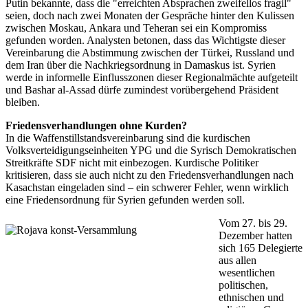
Putin bekannte, dass die "erreichten Absprachen zweifellos fragil"
seien, doch nach zwei Monaten der Gespräche hinter den Kulissen
zwischen Moskau, Ankara und Teheran sei ein Kompromiss
gefunden worden. Analysten betonen, dass das Wichtigste dieser
Vereinbarung die Abstimmung zwischen der Türkei, Russland und
dem Iran über die Nachkriegsordnung in Damaskus ist. Syrien
werde in informelle Einflusszonen dieser Regionalmächte aufgeteilt
und Bashar al-Assad dürfe zumindest vorübergehend Präsident
bleiben.
Friedensverhandlungen ohne Kurden?
In die Waffenstillstandsvereinbarung sind die kurdischen
Volksverteidigungseinheiten YPG und die Syrisch Demokratischen
Streitkräfte SDF nicht mit einbezogen. Kurdische Politiker
kritisieren, dass sie auch nicht zu den Friedensverhandlungen nach
Kasachstan eingeladen sind – ein schwerer Fehler, wenn wirklich
eine Friedensordnung für Syrien gefunden werden soll.
Vom 27. bis 29.
Dezember hatten
sich 165 Delegierte
aus allen
wesentlichen
politischen,
ethnischen und