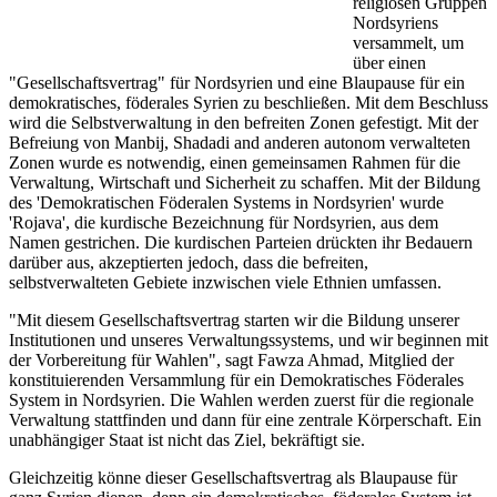
religiösen Gruppen
Nordsyriens
versammelt, um
über einen
"Gesellschaftsvertrag" für Nordsyrien und eine Blaupause für ein
demokratisches, föderales Syrien zu beschließen. Mit dem Beschluss
wird die Selbstverwaltung in den befreiten Zonen gefestigt. Mit der
Befreiung von Manbij, Shadadi and anderen autonom verwalteten
Zonen wurde es notwendig, einen gemeinsamen Rahmen für die
Verwaltung, Wirtschaft und Sicherheit zu schaffen. Mit der Bildung
des 'Demokratischen Föderalen Systems in Nordsyrien' wurde
'Rojava', die kurdische Bezeichnung für Nordsyrien, aus dem
Namen gestrichen. Die kurdischen Parteien drückten ihr Bedauern
darüber aus, akzeptierten jedoch, dass die befreiten,
selbstverwalteten Gebiete inzwischen viele Ethnien umfassen.
"Mit diesem Gesellschaftsvertrag starten wir die Bildung unserer
Institutionen und unseres Verwaltungssystems, und wir beginnen mit
der Vorbereitung für Wahlen", sagt Fawza Ahmad, Mitglied der
konstituierenden Versammlung für ein Demokratisches Föderales
System in Nordsyrien. Die Wahlen werden zuerst für die regionale
Verwaltung stattfinden und dann für eine zentrale Körperschaft. Ein
unabhängiger Staat ist nicht das Ziel, bekräftigt sie.
Gleichzeitig könne dieser Gesellschaftsvertrag als Blaupause für