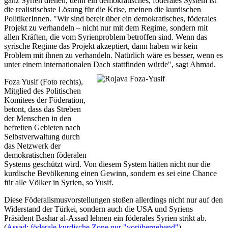
ganz Syrien dienen, denn ein demokratisches, föderales System ist
die realistischste Lösung für die Krise, meinen die kurdischen
PolitikerInnen. "Wir sind bereit über ein demokratisches, föderales
Projekt zu verhandeln – nicht nur mit dem Regime, sondern mit
allen Kräften, die vom Syrienproblem betroffen sind. Wenn das
syrische Regime das Projekt akzeptiert, dann haben wir kein
Problem mit ihnen zu verhandeln. Natürlich wäre es besser, wenn es
unter einem internationalen Dach stattfinden würde", sagt Ahmad.
Foza Yusif (Foto rechts),
Mitglied des Politischen
Komitees der Föderation,
betont, dass das Streben
der Menschen in den
befreiten Gebieten nach
Selbstverwaltung durch
das Netzwerk der
demokratischen föderalen
Systems geschützt wird. Von diesem System hätten nicht nur die
kurdische Bevölkerung einen Gewinn, sondern es sei eine Chance
für alle Völker in Syrien, so Yusif.
Diese Föderalismusvorstellungen stoßen allerdings nicht nur auf den
Widerstand der Türkei, sondern auch die USA und Syriens
Präsident Bashar al-Assad lehnen ein föderales Syrien strikt ab.
(
Assad: föderale kurdische Zone nur "vorübergehend"
)