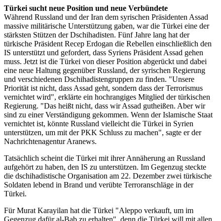
Türkei sucht neue Position und neue Verbündete
Während Russland und der Iran dem syrischen Präsidenten Assad
massive militärische Unterstützung gaben, war die Türkei eine der
stärksten Stützen der Dschihadisten. Fünf Jahre lang hat der
türkische Präsident Recep Erdogan die Rebellen einschließlich den
IS unterstützt und gefordert, dass Syriens Präsident Assad gehen
muss. Jetzt ist die Türkei von dieser Position abgerückt und dabei
eine neue Haltung gegenüber Russland, der syrischen Regierung
und verschiedenen Dschihadistengruppen zu finden. "Unsere
Priorität ist nicht, dass Assad geht, sondern dass der Terrorismus
vernichtet wird", erklärte ein hochrangiges Mitglied der türkischen
Regierung. "Das heißt nicht, dass wir Assad gutheißen. Aber wir
sind zu einer Verständigung gekommen. Wenn der Islamische Staat
vernichtet ist, könnte Russland vielleicht die Türkei in Syrien
unterstützen, um mit der PKK Schluss zu machen", sagte er der
Nachrichtenagentur Aranews.
Tatsächlich scheint die Türkei mit ihrer Annäherung an Russland
aufgehört zu haben, den IS zu unterstützen. Im Gegenzug steckte
die dschihadistische Organisation am 22. Dezember zwei türkische
Soldaten lebend in Brand und verübte Terroranschläge in der
Türkei.
Für Murat Karayilan hat die Türkei "Aleppo verkauft, um im
Gegenzug dafür al-Bab zu erhalten", denn die Türkei will mit allen