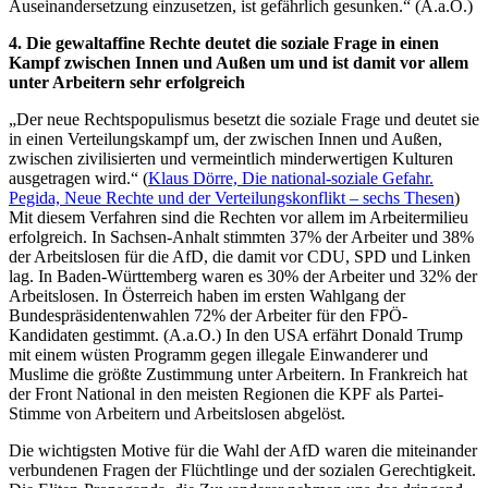
Auseinandersetzung einzusetzen, ist gefährlich gesunken.“ (A.a.O.)
4. Die gewaltaffine Rechte deutet die soziale Frage in einen
Kampf zwischen Innen und Außen um und ist damit vor allem
unter Arbeitern sehr erfolgreich
„Der neue Rechtspopulismus besetzt die soziale Frage und deutet sie
in einen Verteilungskampf um, der zwischen Innen und Außen,
zwischen zivilisierten und vermeintlich minderwertigen Kulturen
ausgetragen wird.“ (
Klaus Dörre, Die national-soziale Gefahr.
Pegida, Neue Rechte und der Verteilungskonflikt – sechs Thesen
)
Mit diesem Verfahren sind die Rechten vor allem im Arbeitermilieu
erfolgreich. In Sachsen-Anhalt stimmten 37% der Arbeiter und 38%
der Arbeitslosen für die AfD, die damit vor CDU, SPD und Linken
lag. In Baden-Württemberg waren es 30% der Arbeiter und 32% der
Arbeitslosen. In Österreich haben im ersten Wahlgang der
Bundespräsidentenwahlen 72% der Arbeiter für den FPÖ-
Kandidaten gestimmt. (A.a.O.) In den USA erfährt Donald Trump
mit einem wüsten Programm gegen illegale Einwanderer und
Muslime die größte Zustimmung unter Arbeitern. In Frankreich hat
der Front National in den meisten Regionen die KPF als Partei-
Stimme von Arbeitern und Arbeitslosen abgelöst.
Die wichtigsten Motive für die Wahl der AfD waren die miteinander
verbundenen Fragen der Flüchtlinge und der sozialen Gerechtigkeit.