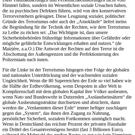
Himmel fallen, sondern im Wesentlichen soziale Ursachen haben,
die zu psychischen Defekten führen, wird von den konservativen
Terrorverstehern geleugnet. Diese Leugnung sozialer, politischer
Gründe des Terrorismus oder auch der „Amokläufe“ liefert ineins
die Begründung für die Technik der Rechten, wie dem Terrorismus
zu Leibe zu rücken sei: „Das Wichtigste ist, dass unsere
Sicherheitsbehörden frühzeitige Informationen über Gefährder oder
mögliche gefährliche Entwicklungen erhalten und nutzen.“ (de
Maizière, a.a.O.) Die Antwort der Rechten auf den Terror ist die
Abschottung der Außengrenzen und die Perfektionierung des
Polizeistaats nach innen.
Für die Linke ist der Terrorismus hingegen eine Folge der globalen
und nationalen Unterdrückung und der wachsenden sozialen
Ungleichheit. Wenn die 80 Superreichen der Erde so viel haben wie
die Hälfte der Erdbevölkerung, wenn Despoten in aller Welt in
Komplizenschaft mit dem globalen Kapital ihre Völker ausbeuten,
wenn Nato und Bundeswehr in Dutzenden „Auslandseinsätzen“ die
globale Ausbeutungsstruktur durchsetzen und absichern, dann
werden die „Verdammten dieser Erde“ immer heftiger zuschlagen
gegen das „System“, das ihnen den Zugang zu Nahrung,
persönlicher Sicherheit, sozialem Fortkommen unmöglich macht.
Wenn in Deutschland das reichste Prozent der privaten Haushalte
ein Drittel des Gesamtvermögens besitzt (fast 3 Billionen Euro),
während die Mehrzahl des großen Restes so gut wie kein Vermögen