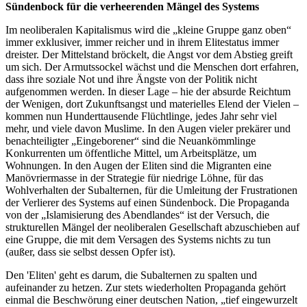
Sündenbock für die verheerenden Mängel des Systems
Im neoliberalen Kapitalismus wird die „kleine Gruppe ganz oben“
immer exklusiver, immer reicher und in ihrem Elitestatus immer
dreister. Der Mittelstand bröckelt, die Angst vor dem Abstieg greift
um sich. Der Armutssockel wächst und die Menschen dort erfahren,
dass ihre soziale Not und ihre Ängste von der Politik nicht
aufgenommen werden. In dieser Lage – hie der absurde Reichtum
der Wenigen, dort Zukunftsangst und materielles Elend der Vielen –
kommen nun Hunderttausende Flüchtlinge, jedes Jahr sehr viel
mehr, und viele davon Muslime. In den Augen vieler prekärer und
benachteiligter „Eingeborener“ sind die Neuankömmlinge
Konkurrenten um öffentliche Mittel, um Arbeitsplätze, um
Wohnungen. In den Augen der Eliten sind die Migranten eine
Manövriermasse in der Strategie für niedrige Löhne, für das
Wohlverhalten der Subalternen, für die Umleitung der Frustrationen
der Verlierer des Systems auf einen Sündenbock. Die Propaganda
von der „Islamisierung des Abendlandes“ ist der Versuch, die
strukturellen Mängel der neoliberalen Gesellschaft abzuschieben auf
eine Gruppe, die mit dem Versagen des Systems nichts zu tun
(außer, dass sie selbst dessen Opfer ist).
Den 'Eliten' geht es darum, die Subalternen zu spalten und
aufeinander zu hetzen. Zur stets wiederholten Propaganda gehört
einmal die Beschwörung einer deutschen Nation, „tief eingewurzelt