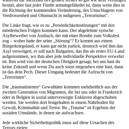
besitzt, aber fast jeder Fünfte armutsgefährdet ist, dann weist dies in
die Richtung der kommenden Veränderung, des Umschlagens von
Verdrossenheit und Ohnmacht in indigenen „Terrorismus“.
Die Linke fragt, wie es zu „Persönlichkeitsstörungen“ mit den
mörderischen Folgen kommen kann. Der abgelehnte syrische
Asylbewerber von Ansbach, der mit einer Bombe zum Volksfest
zog – woher hatte der seine „Störung“? Er kommt aus einem
Bürgerkriegsland, er kann gar nicht zurück, dennoch wird ihm das
Asyl verweigert, er soll nach Bulgarien, das ihn als erstes EU-Land
aufgenommen, wo ihm aber jede individuelle Perspektive verwehrt
ist. Ihm wird von der deutschen Obrigkeit gesagt, bei uns hast du
keine Zukunft und wenn Du auch sonst nirgendwo eine hast, dann
ist das dein Pech. Dieser Umgang bedeutet die Aufzucht von
„Terroristen“.
Die „traumatisierten“ Gewalttäter kommen mehrheitlich aus der
zweiten Generation von Migranten, die bei uns oder in Frankreich
oder in Belgien in sozial unterversorgte Enklaven abgeschoben
werden. Sie werden dort festgehalten in einem Nährboden für
Gewalt, Kriminalität und Terror. Ihr „Trauma“ ist Ergebnis der
sozialen Umstände, in denen sie aufwachsen.
Jede wirkliche Sicherheitspolitik muss auf diese Ursachen des
Terrors zielen: