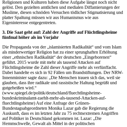
Religionen und Kulturen haben diese Aufgabe längst noch nicht
gelöst. Den gezielten amtlichen und medialen Diffamierungen der
Muslime, diesen schnöden Versuchen tödlicher Stigmatisierung und
platter Spaltung müssen wir aus Humanismus wie aus
Eigeninteresse entgegentreten.
3. Die Saat geht auf: Zahl der Angriffe auf Flüchtlingsheime
fünfmal höher als im Vorjahr
Die Propaganda von der „islamisierten Radikalität“ und vom Islam
als minderwertiger Religion hat zu einer sprunghaften Erhöhung
einer „ethnischen Radikalität“ der deutschen „Eingeborenen“
geführt. 2015 wurde mit mehr als tausend Attacken auf
Flüchtlingsheime die Zahl dieser Angriffe mehr als verfünffacht.
Dabei handelte es sich in 92 Fällen um Brandstiftungen. Der NRW-
Innenminister sagte dazu: „Die Menschen trauen sich das, weil sie
glauben, dass ihre radikale und rassistische Haltung begrüßt und
gutgeheißen wird.“
(www.spiegel.de/politik/deutschland/fluechtlingsheime-
bundeskriminalamt-zaehlt-mehr-als-tausend-Attacken-auf-
fluechtlingsheime) Auf eine Anfrage der Grünen-
Bundestagsabgeordneten Monika Lazar gab die Regierung die
Auskunft, dass es im letzten Jahr zu 75 rechtsextremen Angriffen
auf Politiker in Deutschland gekommen ist. Lazar: „Die
Hemmschwelle, Gewalt als Mittel in der politischen