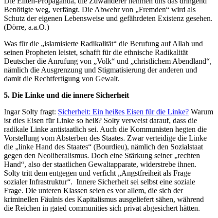
Die Eliten-Propaganda, die Zuwanderer nehmen uns das dringend
Benötigte weg, verfängt. Die Abwehr von „Fremden“ wird als
Schutz der eigenen Lebensweise und gefährdeten Existenz gesehen.
(Dörre, a.a.O.)
Was für die „islamisierte Radikalität“ die Berufung auf Allah und
seinen Propheten leistet, schafft für die ethnische Radikalität
Deutscher die Anrufung von „Volk“ und „christlichem Abendland“,
nämlich die Ausgrenzung und Stigmatisierung der anderen und
damit die Rechtfertigung von Gewalt.
5. Die Linke und die innere Sicherheit
Ingar Solty fragt:
Sicherheit: Ein heißes Eisen für die Linke?
Warum
ist dies Eisen für Linke so heiß? Solty verweist darauf, dass die
radikale Linke antistaatlich sei. Auch die Kommunisten hegten die
Vorstellung vom Absterben des Staates. Zwar verteidige die Linke
die „linke Hand des Staates“ (Bourdieu), nämlich den Sozialstaat
gegen den Neoliberalismus. Doch eine Stärkung seiner „rechten
Hand“, also der staatlichen Gewaltapparate, widerstrebe ihnen.
Solty tritt dem entgegen und verficht „Angstfreiheit als Frage
sozialer Infrastruktur“. Innere Sicherheit sei selbst eine soziale
Frage. Die unteren Klassen seien es vor allem, die sich der
kriminellen Fäulnis des Kapitalismus ausgeliefert sähen, während
die Reichen in gated communities sich privat abgesichert hätten.