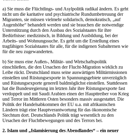
a) Sie muss die Flüchtlings- und Asylpolitik radikal ändern. Es geht
nicht um die karitative und psychiatrische Rundumbetreuung der
Migranten, sie müssen vielmehr solidarisch, demokratisch, „auf
Augenhöhe“ behandelt werden und sie brauchen die notwendige
Unterstützung durch den Ausbau des Sozialstaates für ihre
Bedürfnisse: medizinisch, in Bildung und Ausbildung, bei der
Arbeits- und Wohnungssuche. Es geht um die Erstellung eines
tragfähigen Sozialstaates für alle, für die indigenen Subalternen wie
für die neu zugewanderten.
b) Sie muss eine Außen-, Militär- und Wirtschaftspolitik
einschließen, die den Ursachen der Flucht-Migration wirklich zu
Leibe rückt. Deutschland muss seine auswärtigen Militärmissionen
einstellen und Rüstungsexporte in Spannungsgebiete unverzüglich
und Rüstungsexporte generell baldmöglichst einstellen. Stattdessen
hat die Bundesregierung im letzten Jahr ihre Rüstungsexporte fast
verdoppelt und mit Saudi Arabien einen der Haupttreiber von Krieg
und Terror im Mittleren Osten besonders massiv ausgestattet. Die
Politik der Handelsabkommen der EU u.a. mit afrikanischen
Ländern trägt eine Hauptverantwortung für das ökonomische
Siechtum dort. Deutschlands Politik trägt wesentlich zu den
Ursachen der Fluchtbewegungen und des Terrors bei.
2. Islam und „Islamisierung des Abendlandes“ – ein neuer