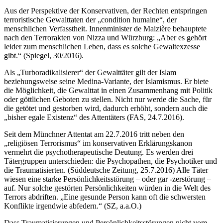
Aus der Perspektive der Konservativen, der Rechten entspringen
terroristische Gewalttaten der „condition humaine“, der
menschlichen Verfasstheit. Innenminister de Maizière behauptete
nach den Terrorakten von Nizza und Würzburg: „Aber es gehört
leider zum menschlichen Leben, dass es solche Gewaltexzesse
gibt.“ (Spiegel, 30/2016).
Als „Turboradikalisierer“ der Gewalttäter gilt der Islam
beziehungsweise seine Medina-Variante, der Islamismus. Er biete
die Möglichkeit, die Gewalttat in einen Zusammenhang mit Politik
oder göttlichen Geboten zu stellen. Nicht nur werde die Sache, für
die getötet und gestorben wird, dadurch erhöht, sondern auch die
„bisher egale Existenz“ des Attentäters (FAS, 24.7.2016).
Seit dem Münchner Attentat am 22.7.2016 tritt neben den
„religiösen Terrorismus“ im konservativen Erklärungskanon
vermehrt die psychotherapeutische Deutung. Es werden drei
Tätergruppen unterschieden: die Psychopathen, die Psychotiker und
die Traumatisierten. (Süddeutsche Zeitung, 25.7.2016) Alle Täter
wiesen eine starke Persönlichkeitsstörung – oder gar -zerstörung –
auf. Nur solche gestörten Persönlichkeiten würden in die Welt des
Terrors abdriften. „Eine gesunde Person kann oft die schwersten
Konflikte irgendwie abfedern.“ (SZ, a.a.O.)
Dass Traumatisierungen und Persönlichkeitsstörungen nicht vom