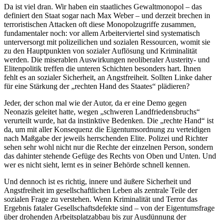
Da ist viel dran. Wir haben ein staatliches Gewaltmonopol – das
definiert den Staat sogar nach Max Weber – und derzeit brechen in
terroristischen Attacken oft diese Monopolzugriffe zusammen,
fundamentaler noch: vor allem Arbeiterviertel sind systematisch
unterversorgt mit polizeilichen und sozialen Ressourcen, womit sie
zu den Hauptpunkten von sozialer Auflösung und Kriminalität
werden. Die miserablen Auswirkungen neoliberaler Austerity- und
Elitenpolitik treffen die unteren Schichten besonders hart. Ihnen
fehlt es an sozialer Sicherheit, an Angstfreiheit. Sollten Linke daher
für eine Stärkung der „rechten Hand des Staates“ plädieren?
Jeder, der schon mal wie der Autor, da er eine Demo gegen
Neonazis geleitet hatte, wegen „schweren Landfriedensbruchs“
verurteilt wurde, hat da instinktive Bedenken. Die „rechte Hand“ ist
da, um mit aller Konsequenz die Eigentumsordnung zu verteidigen
nach Maßgabe der jeweils herrschenden Elite. Polizei und Richter
sehen sehr wohl nicht nur die Rechte der einzelnen Person, sondern
das dahinter stehende Gefüge des Rechts von Oben und Unten. Und
wer es nicht sieht, lernt es in seiner Behörde schnell kennen.
Und dennoch ist es richtig, innere und äußere Sicherheit und
Angstfreiheit im gesellschaftlichen Leben als zentrale Teile der
sozialen Frage zu verstehen. Wenn Kriminalität und Terror das
Ergebnis fataler Gesellschaftsdefekte sind – von der Eigentumsfrage
über drohenden Arbeitsplatzabbau bis zur Ausdünnung der