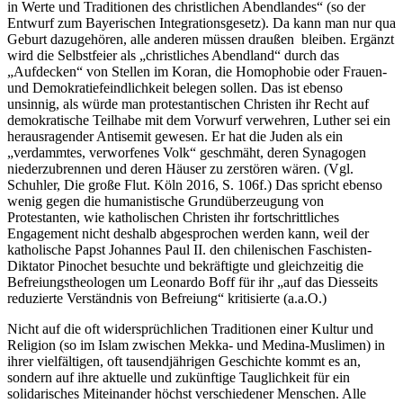
in Werte und Traditionen des christlichen Abendlandes“ (so der
Entwurf zum Bayerischen Integrationsgesetz). Da kann man nur qua
Geburt dazugehören, alle anderen müssen draußen bleiben. Ergänzt
wird die Selbstfeier als „christliches Abendland“ durch das
„Aufdecken“ von Stellen im Koran, die Homophobie oder Frauen-
und Demokratiefeindlichkeit belegen sollen. Das ist ebenso
unsinnig, als würde man protestantischen Christen ihr Recht auf
demokratische Teilhabe mit dem Vorwurf verwehren, Luther sei ein
herausragender Antisemit gewesen. Er hat die Juden als ein
„verdammtes, verworfenes Volk“ geschmäht, deren Synagogen
niederzubrennen und deren Häuser zu zerstören wären. (Vgl.
Schuhler, Die große Flut. Köln 2016, S. 106f.) Das spricht ebenso
wenig gegen die humanistische Grundüberzeugung von
Protestanten, wie katholischen Christen ihr fortschrittliches
Engagement nicht deshalb abgesprochen werden kann, weil der
katholische Papst Johannes Paul II. den chilenischen Faschisten-
Diktator Pinochet besuchte und bekräftigte und gleichzeitig die
Befreiungstheologen um Leonardo Boff für ihr „auf das Diesseits
reduzierte Verständnis von Befreiung“ kritisierte (a.a.O.)
Nicht auf die oft widersprüchlichen Traditionen einer Kultur und
Religion (so im Islam zwischen Mekka- und Medina-Muslimen) in
ihrer vielfältigen, oft tausendjährigen Geschichte kommt es an,
sondern auf ihre aktuelle und zukünftige Tauglichkeit für ein
solidarisches Miteinander höchst verschiedener Menschen. Alle