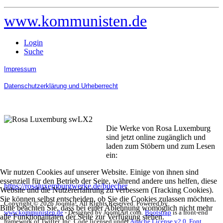
www.kommunisten.de
Login
Suche
Impressum
Datenschutzerklärung und Urheberrecht
Die Werke von Rosa Luxemburg
sind jetzt online zugänglich und
laden zum Stöbern und zum Lesen
ein:
Wir nutzen Cookies auf unserer Website. Einige von ihnen sind
essenziell für den Betrieb der Seite, während andere uns helfen, diese
https://rosaluxemburgwerke.de/buecher
Website und die Nutzererfahrung zu verbessern (Tracking Cookies).
Sie können selbst entscheiden, ob Sie die Cookies zulassen möchten.
Copyright © 2026 Joomla!. All Rights Reserved. Powered by
Bitte beachten Sie, dass bei einer Ablehnung womöglich nicht mehr
www.kommunisten.de
- Designed by JoomlArt.com.
Bootstrap
is a front-end
alle Funktionalitäten der Seite zur Verfügung stehen.
framework of Twitter, Inc. Code licensed under
Apache License v2.0
.
Font