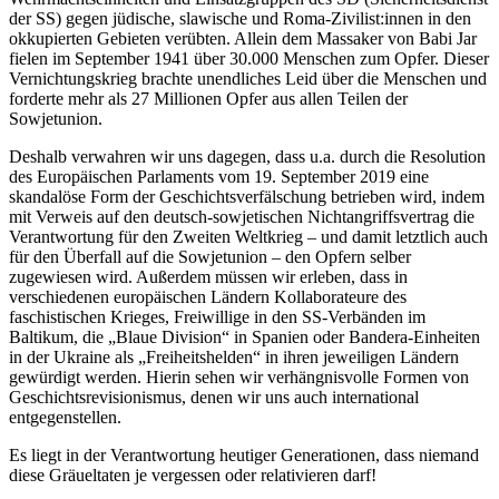
der SS) gegen jüdische, slawische und Roma-Zivilist:innen in den
okkupierten Gebieten verübten. Allein dem Massaker von Babi Jar
fielen im September 1941 über 30.000 Menschen zum Opfer. Dieser
Vernichtungskrieg brachte unendliches Leid über die Menschen und
forderte mehr als 27 Millionen Opfer aus allen Teilen der
Sowjetunion.
Deshalb verwahren wir uns dagegen, dass u.a. durch die Resolution
des Europäischen Parlaments vom 19. September 2019 eine
skandalöse Form der Geschichtsverfälschung betrieben wird, indem
mit Verweis auf den deutsch-sowjetischen Nichtangriffsvertrag die
Verantwortung für den Zweiten Weltkrieg – und damit letztlich auch
für den Überfall auf die Sowjetunion – den Opfern selber
zugewiesen wird. Außerdem müssen wir erleben, dass in
verschiedenen europäischen Ländern Kollaborateure des
faschistischen Krieges, Freiwillige in den SS-Verbänden im
Baltikum, die „Blaue Division“ in Spanien oder Bandera-Einheiten
in der Ukraine als „Freiheitshelden“ in ihren jeweiligen Ländern
gewürdigt werden. Hierin sehen wir verhängnisvolle Formen von
Geschichtsrevisionismus, denen wir uns auch international
entgegenstellen.
Es liegt in der Verantwortung heutiger Generationen, dass niemand
diese Gräueltaten je vergessen oder relativieren darf!