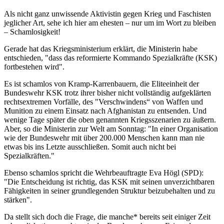
Als nicht ganz unwissende Aktivistin gegen Krieg und Faschisten
jeglicher Art, sehe ich hier am ehesten – nur um im Wort zu bleiben
– Schamlosigkeit!
Gerade hat das Kriegsministerium erklärt, die Ministerin habe
entschieden, "dass das reformierte Kommando Spezialkräfte (KSK)
fortbestehen wird".
Es ist schamlos von Kramp-Karrenbauern, die Eliteeinheit der
Bundeswehr KSK trotz ihrer bisher nicht vollständig aufgeklärten
rechtsextremen Vorfälle, des "Verschwindens“ von Waffen und
Munition zu einem Einsatz nach Afghanistan zu entsenden. Und
wenige Tage später die oben genannten Kriegsszenarien zu äußern.
Aber, so die Ministerin zur Welt am Sonntag: "In einer Organisation
wie der Bundeswehr mit über 200.000 Menschen kann man nie
etwas bis ins Letzte ausschließen. Somit auch nicht bei
Spezialkräften."
Ebenso schamlos spricht die Wehrbeauftragte Eva Högl (SPD):
"Die Entscheidung ist richtig, das KSK mit seinen unverzichtbaren
Fähigkeiten in seiner grundlegenden Struktur beizubehalten und zu
stärken".
Da stellt sich doch die Frage, die manche* bereits seit einiger Zeit