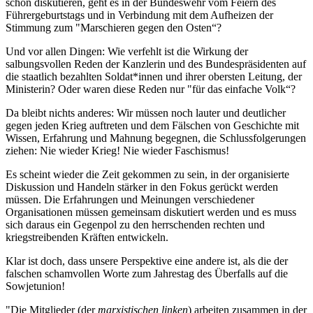
schon diskutieren, geht es in der Bundeswehr vom Feiern des
Führergeburtstags und in Verbindung mit dem Aufheizen der
Stimmung zum "Marschieren gegen den Osten“?
Und vor allen Dingen: Wie verfehlt ist die Wirkung der
salbungsvollen Reden der Kanzlerin und des Bundespräsidenten auf
die staatlich bezahlten Soldat*innen und ihrer obersten Leitung, der
Ministerin? Oder waren diese Reden nur "für das einfache Volk“?
Da bleibt nichts anderes: Wir müssen noch lauter und deutlicher
gegen jeden Krieg auftreten und dem Fälschen von Geschichte mit
Wissen, Erfahrung und Mahnung begegnen, die Schlussfolgerungen
ziehen: Nie wieder Krieg! Nie wieder Faschismus!
Es scheint wieder die Zeit gekommen zu sein, in der organisierte
Diskussion und Handeln stärker in den Fokus gerückt werden
müssen. Die Erfahrungen und Meinungen verschiedener
Organisationen müssen gemeinsam diskutiert werden und es muss
sich daraus ein Gegenpol zu den herrschenden rechten und
kriegstreibenden Kräften entwickeln.
Klar ist doch, dass unsere Perspektive eine andere ist, als die der
falschen schamvollen Worte zum Jahrestag des Überfalls auf die
Sowjetunion!
"Die Mitglieder (der
marxistischen linken
) arbeiten zusammen in der