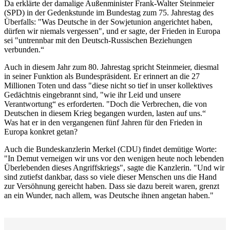
Da erklärte der damalige Außenminister Frank-Walter Steinmeier
(SPD) in der Gedenkstunde im Bundestag zum 75. Jahrestag des
Überfalls: "Was Deutsche in der Sowjetunion angerichtet haben,
dürfen wir niemals vergessen", und er sagte, der Frieden in Europa
sei "untrennbar mit den Deutsch-Russischen Beziehungen
verbunden.“
Auch in diesem Jahr zum 80. Jahrestag spricht Steinmeier, diesmal
in seiner Funktion als Bundespräsident. Er erinnert an die 27
Millionen Toten und dass "diese nicht so tief in unser kollektives
Gedächtnis eingebrannt sind, "wie ihr Leid und unsere
Verantwortung“ es erforderten. "Doch die Verbrechen, die von
Deutschen in diesem Krieg begangen wurden, lasten auf uns.“
Was hat er in den vergangenen fünf Jahren für den Frieden in
Europa konkret getan?
Auch die Bundeskanzlerin Merkel (CDU) findet demütige Worte:
"In Demut verneigen wir uns vor den wenigen heute noch lebenden
Überlebenden dieses Angriffskriegs", sagte die Kanzlerin. "Und wir
sind zutiefst dankbar, dass so viele dieser Menschen uns die Hand
zur Versöhnung gereicht haben. Dass sie dazu bereit waren, grenzt
an ein Wunder, nach allem, was Deutsche ihnen angetan haben."