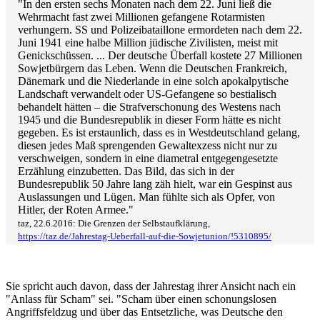
"In den ersten sechs Monaten nach dem 22. Juni ließ die
Wehrmacht fast zwei Millionen gefangene Rotarmisten
verhungern. SS und Polizeibataillone ermordeten nach dem 22.
Juni 1941 eine halbe Million jüdische Zivilisten, meist mit
Genickschüssen. ... Der deutsche Überfall kostete 27 Millionen
Sowjetbürgern das Leben. Wenn die Deutschen Frankreich,
Dänemark und die Niederlande in eine solch apokalpytische
Landschaft verwandelt oder US-Gefangene so bestialisch
behandelt hätten – die Strafverschonung des Westens nach
1945 und die Bundesrepublik in dieser Form hätte es nicht
gegeben. Es ist erstaunlich, dass es in Westdeutschland gelang,
diesen jedes Maß sprengenden Gewaltexzess nicht nur zu
verschweigen, sondern in eine diametral entgegengesetzte
Erzählung einzubetten. Das Bild, das sich in der
Bundesrepublik 50 Jahre lang zäh hielt, war ein Gespinst aus
Auslassungen und Lügen. Man fühlte sich als Opfer, von
Hitler, der Roten Armee."
taz, 22.6.2016: Die Grenzen der Selbstaufklärung,
https://taz.de/Jahrestag-Ueberfall-auf-die-Sowjetunion/!5310895/
Sie spricht auch davon, dass der Jahrestag ihrer Ansicht nach ein
"Anlass für Scham" sei. "Scham über einen schonungslosen
Angriffsfeldzug und über das Entsetzliche, was Deutsche den