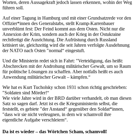
Worten, deren Aussagekraft jedoch lassen erkennen, wohin der Weg
führen soll.
Auf einer Tagung in Hamburg und mit einer Grundsatzrede vor den
Offizier*innen des Generalstabs, stellt Kramp-Karrenbauer
unverblümt fest: Der Feind kommt aus dem Osten. Nicht nur die
Annexion der Krim, sondern auch der Krieg in der Ostukraine
rechtfertigt die Ausrichtung. Die Aufrüstung durch Russland
kritisiert sie, gleichzeitig wird die seit Jahren verfolgte Ausdehnung
der NATO nach Osten "normal“ eingestuft.
Und die Ministerin redet sich in Fahrt: "Verteidigung, das heißt:
Abschrecken mit der Androhung militärischer Gewalt, um so Raum
für politische Lösungen zu schaffen. Aber notfalls heißt es auch
Anwendung militärischer Gewalt – kämpfen.“
Wie hat es Kurt Tucholsky schon 1931 schon richtig geschrieben:
"Soldaten sind Mörder!“
Wie viele Jahre wird in der BRD darüber verhandelt, ob man diesen
Satz so sagen darf. Jetzt ist es die Kriegsministerin selbst, die
feststellt, es gebiete "der Anstand“ gegenüber den Soldat*innen,
"dass wir sie nicht verleugnen, in dem wir schamvoll ihre
eigentliche Aufgabe verschleiern“.
Da ist es wieder – das Wörtchen Scham, schamvoll!