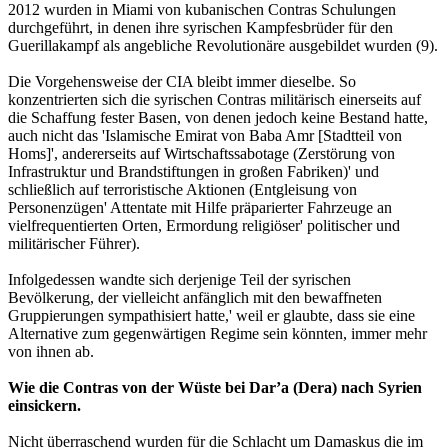
2012 wurden in Miami von kubanischen Contras Schulungen
durchgeführt, in denen ihre syrischen Kampfesbrüder für den
Guerillakampf als angebliche Revolutionäre ausgebildet wurden (9).
Die Vorgehensweise der CIA bleibt immer dieselbe. So
konzentrierten sich die syrischen Contras militärisch einerseits auf
die Schaffung fester Basen, von denen jedoch keine Bestand hatte,
auch nicht das 'Islamische Emirat von Baba Amr [Stadtteil von
Homs]', andererseits auf Wirtschaftssabotage (Zerstörung von
Infrastruktur und Brandstiftungen in großen Fabriken)' und
schließlich auf terroristische Aktionen (Entgleisung von
Personenzügen' Attentate mit Hilfe präparierter Fahrzeuge an
vielfrequentierten Orten, Ermordung religiöser' politischer und
militärischer Führer).
Infolgedessen wandte sich derjenige Teil der syrischen
Bevölkerung, der vielleicht anfänglich mit den bewaffneten
Gruppierungen sympathisiert hatte,' weil er glaubte, dass sie eine
Alternative zum gegenwärtigen Regime sein könnten, immer mehr
von ihnen ab.
Wie die Contras von der Wüste bei Dar’a (Dera) nach Syrien
einsickern.
Nicht überraschend wurden für die Schlacht um Damaskus die im