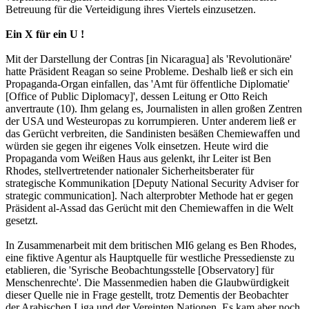
Betreuung für die Verteidigung ihres Viertels einzusetzen.
Ein X für ein U !
Mit der Darstellung der Contras [in Nicaragua] als 'Revolutionäre'
hatte Präsident Reagan so seine Probleme. Deshalb ließ er sich ein
Propaganda-Organ einfallen, das 'Amt für öffentliche Diplomatie'
[Office of Public Diplomacy]', dessen Leitung er Otto Reich
anvertraute (10). Ihm gelang es, Journalisten in allen großen Zentren
der USA und Westeuropas zu korrumpieren. Unter anderem ließ er
das Gerücht verbreiten, die Sandinisten besäßen Chemiewaffen und
würden sie gegen ihr eigenes Volk einsetzen. Heute wird die
Propaganda vom Weißen Haus aus gelenkt, ihr Leiter ist Ben
Rhodes, stellvertretender nationaler Sicherheitsberater für
strategische Kommunikation [Deputy National Security Adviser for
strategic communication]. Nach alterprobter Methode hat er gegen
Präsident al-Assad das Gerücht mit den Chemiewaffen in die Welt
gesetzt.
In Zusammenarbeit mit dem britischen MI6 gelang es Ben Rhodes,
eine fiktive Agentur als Hauptquelle für westliche Pressedienste zu
etablieren, die 'Syrische Beobachtungsstelle [Observatory] für
Menschenrechte'. Die Massenmedien haben die Glaubwürdigkeit
dieser Quelle nie in Frage gestellt, trotz Dementis der Beobachter
der Arabischen Liga und der Vereinten Nationen. Es kam aber noch