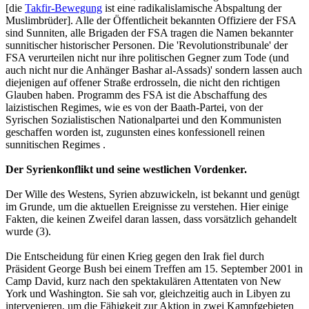
[die
Takfir-Bewegung
ist eine radikalislamische Abspaltung der
Muslimbrüder]. Alle der Öffentlicheit bekannten Offiziere der FSA
sind Sunniten, alle Brigaden der FSA tragen die Namen bekannter
sunnitischer historischer Personen. Die 'Revolutionstribunale' der
FSA verurteilen nicht nur ihre politischen Gegner zum Tode (und
auch nicht nur die Anhänger Bashar al-Assads)' sondern lassen auch
diejenigen auf offener Straße erdrosseln, die nicht den richtigen
Glauben haben. Programm des FSA ist die Abschaffung des
laizistischen Regimes, wie es von der Baath-Partei, von der
Syrischen Sozialistischen Nationalpartei und den Kommunisten
geschaffen worden ist, zugunsten eines konfessionell reinen
sunnitischen Regimes .
Der Syrienkonflikt und seine westlichen Vordenker.
Der Wille des Westens, Syrien abzuwickeln, ist bekannt und genügt
im Grunde, um die aktuellen Ereignisse zu verstehen. Hier einige
Fakten, die keinen Zweifel daran lassen, dass vorsätzlich gehandelt
wurde (3).
Die Entscheidung für einen Krieg gegen den Irak fiel durch
Präsident George Bush bei einem Treffen am 15. September 2001 in
Camp David, kurz nach den spektakulären Attentaten von New
York und Washington. Sie sah vor, gleichzeitig auch in Libyen zu
intervenieren, um die Fähigkeit zur Aktion in zwei Kampfgebieten