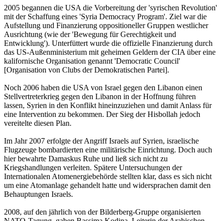
2005 begannen die USA die Vorbereitung der 'syrischen Revolution'
mit der Schaffung eines 'Syria Democracy Program'. Ziel war die
Aufstellung und Finanzierung oppositioneller Gruppen westlicher
Ausrichtung (wie der 'Bewegung für Gerechtigkeit und
Entwicklung'). Unterfüttert wurde die offizielle Finanzierung durch
das US-Außenministerium mit geheimen Geldern der CIA über eine
kalifornische Organisation genannt 'Democratic Council'
[Organisation von Clubs der Demokratischen Partei].
Noch 2006 haben die USA von Israel gegen den Libanon einen
Stellvertreterkrieg gegen den Libanon in der Hoffnung führen
lassen, Syrien in den Konflikt hineinzuziehen und damit Anlass für
eine Intervention zu bekommen. Der Sieg der Hisbollah jedoch
vereitelte diesen Plan.
Im Jahr 2007 erfolgte der Angriff Israels auf Syrien, israelische
Flugzeuge bombardierten eine militärische Einrichtung. Doch auch
hier bewahrte Damaskus Ruhe und ließ sich nicht zu
Kriegshandlungen verleiten. Spätere Untersuchungen der
Internationalen Atomenergiebehörde stellten klar, dass es sich nicht
um eine Atomanlage gehandelt hatte und widersprachen damit den
Behauptungen Israels.
2008, auf den jährlich von der Bilderberg-Gruppe organisierten
NATO-Tagung, gaben Bassima Kodina, Leiterin der Arabischen