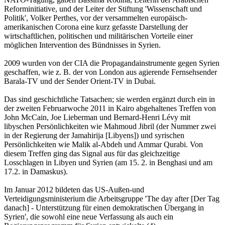
Reforminitiative, und der Leiter der Stiftung 'Wissenschaft und
Politik', Volker Perthes, vor der versammelten europäisch-
amerikanischen Corona eine kurz gefasste Darstellung der
wirtschaftlichen, politischen und militärischen Vorteile einer
möglichen Intervention des Bündnisses in Syrien.
2009 wurden von der CIA die Propagandainstrumente gegen Syrien
geschaffen, wie z. B. der von London aus agierende Fernsehsender
Barala-TV und der Sender Orient-TV in Dubai.
Das sind geschichtliche Tatsachen; sie werden ergänzt durch ein in
der zweiten Februarwoche 2011 in Kairo abgehaltenes Treffen von
John McCain, Joe Lieberman und Bernard-Henri Lévy mit
libyschen Persönlichkeiten wie Mahmoud Jibril (der Nummer zwei
in der Regierung der Jamahirija [Libyens]) und syrischen
Persönlichkeiten wie Malik al-Abdeh und Ammar Qurabi. Von
diesem Treffen ging das Signal aus für das gleichzeitige
Losschlagen in Libyen und Syrien (am 15. 2. in Benghasi und am
17.2. in Damaskus).
Im Januar 2012 bildeten das US-Außen-und
Verteidigungsministerium die Arbeitsgruppe 'The day after [Der Tag
danach] - Unterstützung für einen demokratischen Übergang in
Syrien', die sowohl eine neue Verfassung als auch ein