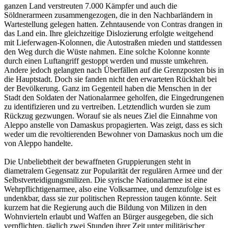
ganzen Land verstreuten 7.000 Kämpfer und auch die
Söldnerarmeen zusammengezogen, die in den Nachbarländern in
Wartestellung gelegen hatten. Zehntausende von Contras drangen in
das Land ein. Ihre gleichzeitige Dislozierung erfolgte weitgehend
mit Lieferwagen-Kolonnen, die Autostraßen mieden und stattdessen
den Weg durch die Wüste nahmen. Eine solche Kolonne konnte
durch einen Luftangriff gestoppt werden und musste umkehren.
Andere jedoch gelangten nach Überfällen auf die Grenzposten bis in
die Hauptstadt. Doch sie fanden nicht den erwarteten Rückhalt bei
der Bevölkerung. Ganz im Gegenteil haben die Menschen in der
Stadt den Soldaten der Nationalarmee geholfen, die Eingedrungenen
zu identifizieren und zu vertreiben. Letztendlich wurden sie zum
Rückzug gezwungen. Worauf sie als neues Ziel die Einnahme von
Aleppo anstelle von Damaskus propagierten. Was zeigt, dass es sich
weder um die revoltierenden Bewohner von Damaskus noch um die
von Aleppo handelte.
Die Unbeliebtheit der bewaffneten Gruppierungen steht in
diametralem Gegensatz zur Popularität der regulären Armee und der
Selbstverteidigungsmilizen. Die syrische Nationalarmee ist eine
Wehrpflichtigenarmee, also eine Volksarmee, und demzufolge ist es
undenkbar, dass sie zur politischen Repression taugen könnte. Seit
kurzem hat die Regierung auch die Bildung von Milizen in den
Wohnvierteln erlaubt und Waffen an Bürger ausgegeben, die sich
verpflichten, täglich zwei Stunden ihrer Zeit unter militärischer