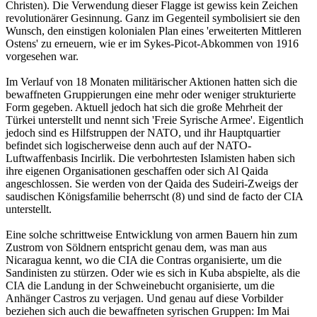
Christen). Die Verwendung dieser Flagge ist gewiss kein Zeichen
revolutionärer Gesinnung. Ganz im Gegenteil symbolisiert sie den
Wunsch, den einstigen kolonialen Plan eines 'erweiterten Mittleren
Ostens' zu erneuern, wie er im Sykes-Picot-Abkommen von 1916
vorgesehen war.
Im Verlauf von 18 Monaten militärischer Aktionen hatten sich die
bewaffneten Gruppierungen eine mehr oder weniger strukturierte
Form gegeben. Aktuell jedoch hat sich die große Mehrheit der
Türkei unterstellt und nennt sich 'Freie Syrische Armee'. Eigentlich
jedoch sind es Hilfstruppen der NATO, und ihr Hauptquartier
befindet sich logischerweise denn auch auf der NATO-
Luftwaffenbasis Incirlik. Die verbohrtesten Islamisten haben sich
ihre eigenen Organisationen geschaffen oder sich Al Qaida
angeschlossen. Sie werden von der Qaida des Sudeiri-Zweigs der
saudischen Königsfamilie beherrscht (8) und sind de facto der CIA
unterstellt.
Eine solche schrittweise Entwicklung von armen Bauern hin zum
Zustrom von Söldnern entspricht genau dem, was man aus
Nicaragua kennt, wo die CIA die Contras organisierte, um die
Sandinisten zu stürzen. Oder wie es sich in Kuba abspielte, als die
CIA die Landung in der Schweinebucht organisierte, um die
Anhänger Castros zu verjagen. Und genau auf diese Vorbilder
beziehen sich auch die bewaffneten syrischen Gruppen: Im Mai