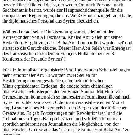
besser: Dieser fiktive Dienst, der weder Ort noch Personal noch
Sachkenntnis besitzt, wurde zur Hauptnachrichtenquelle für die
europäischen Regierungen, die das Weiße Haus dazu gebracht hatte,
ihr diplomatisches Personal aus Syrien abzuziehen.
Während er auf seine Direktsendung wartet, telefoniert der
Korrespondent von Al-Dschasira, Khaled Abu Saleh mit seiner
Redaktion. Er gibt vor, dass 'Baba Amr bombardiert worden sei' und
startet so die Gerüchteküche. Dieser Herr Abu Saleh war Ehrengast
des französischen Präsidenten François Hollande bei der '3.
Konferenz der Freunde Syriens' !
Für die Journalisten organisierte Ben Rhodes auch Schaustellungen
mehr emotionaler Art. Es wurden zwei Stellen für
Besichtigungstouren geschaffen, eine beim türkischen
Ministerpräsidenten Erdogan, die andere beim ehemaligen
libanesischen Ministerpräsidenten Fouad Siniora. Mit Hilfe von
Grenzgängern konnten sich so interessierte Journalisten illegal nach
Syrien einschleusen lassen. Oder man veranstaltete einen Monat
lang Besuche eines Musterdorfs in den Bergen von der türkischen
Grenze aus. Es gab Fotositzungen mit 'Revolutionären' und die
'Teilnahme an Tages-Kampfeinsätzen' und schließlich bot man
sportlich ambitionierten Journalisten die Möglichkeit, von der
libanesischen Grenze aus das 'Islamische Emirat von Baba Amr' zu
besuchen.