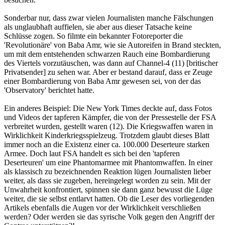
Sonderbar nur, dass zwar vielen Journalisten manche Fälschungen
als unglaubhaft auffielen, sie aber aus dieser Tatsache keine
Schlüsse zogen. So filmte ein bekannter Fotoreporter die
'Revolutionäre' von Baba Amr, wie sie Autoreifen in Brand steckten,
um mit dem entstehenden schwarzen Rauch eine Bombardierung
des Viertels vorzutäuschen, was dann auf Channel-4 (11) [britischer
Privatsender] zu sehen war. Aber er bestand darauf, dass er Zeuge
einer Bombardierung von Baba Amr gewesen sei, von der das
'Observatory' berichtet hatte.
Ein anderes Beispiel: Die New York Times deckte auf, dass Fotos
und Videos der tapferen Kämpfer, die von der Pressestelle der FSA
verbreitet wurden, gestellt waren (12). Die Kriegswaffen waren in
Wirklichkeit Kinderkriegsspielzeug. Trotzdem glaubt dieses Blatt
immer noch an die Existenz einer ca. 100.000 Deserteure starken
Armee. Doch laut FSA handelt es sich bei den 'tapferen
Deserteuren' um eine Phantomarmee mit Phantomwaffen. In einer
als klassisch zu bezeichnenden Reaktion lügen Journalisten lieber
weiter, als dass sie zugeben, hereingelegt worden zu sein. Mit der
Unwahrheit konfrontiert, spinnen sie dann ganz bewusst die Lüge
weiter, die sie selbst entlarvt hatten. Ob die Leser des vorliegenden
Artikels ebenfalls die Augen vor der Wirklichkeit verschließen
werden? Oder werden sie das syrische Volk gegen den Angriff der