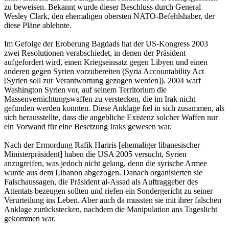
zu beweisen. Bekannt wurde dieser Beschluss durch General
Wesley Clark, den ehemaligen obersten NATO-Befehlshaber, der
diese Pläne ablehnte.
Im Gefolge der Eroberung Bagdads hat der US-Kongress 2003
zwei Resolutionen verabschiedet, in denen der Präsident
aufgefordert wird, einen Kriegseinsatz gegen Libyen und einen
anderen gegen Syrien vorzubereiten (Syria Accountability Act
[Syrien soll zur Verantwortung gezogen werden]). 2004 warf
Washington Syrien vor, auf seinem Territorium die
Massenvernichtungswaffen zu verstecken, die im Irak nicht
gefunden werden konnten. Diese Anklage fiel in sich zusammen, als
sich herausstellte, dass die angebliche Existenz solcher Waffen nur
ein Vorwand für eine Besetzung Iraks gewesen war.
Nach der Ermordung Rafik Hariris [ehemaliger libanesischer
Ministerpräsident] haben die USA 2005 versucht, Syrien
anzugreifen, was jedoch nicht gelang, denn die syrische Armee
wurde aus dem Libanon abgezogen. Danach organisierten sie
Falschaussagen, die Präsident al-Assad als Auftraggeber des
Attentats bezeugen sollten und riefen ein Sondergericht zu seiner
Verurteilung ins Leben. Aber auch da mussten sie mit ihrer falschen
Anklage zurückstecken, nachdem die Manipulation ans Tageslicht
gekommen war.