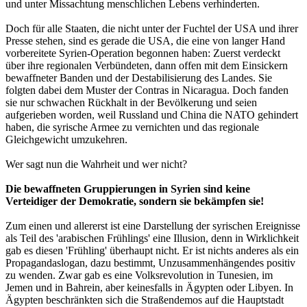
und unter Missachtung menschlichen Lebens verhinderten.
Doch für alle Staaten, die nicht unter der Fuchtel der USA und ihrer
Presse stehen, sind es gerade die USA, die eine von langer Hand
vorbereitete Syrien-Operation begonnen haben: Zuerst verdeckt
über ihre regionalen Verbündeten, dann offen mit dem Einsickern
bewaffneter Banden und der Destabilisierung des Landes. Sie
folgten dabei dem Muster der Contras in Nicaragua. Doch fanden
sie nur schwachen Rückhalt in der Bevölkerung und seien
aufgerieben worden, weil Russland und China die NATO gehindert
haben, die syrische Armee zu vernichten und das regionale
Gleichgewicht umzukehren.
Wer sagt nun die Wahrheit und wer nicht?
Die bewaffneten Gruppierungen in Syrien sind keine
Verteidiger der Demokratie, sondern sie bekämpfen sie!
Zum einen und allererst ist eine Darstellung der syrischen Ereignisse
als Teil des 'arabischen Frühlings' eine Illusion, denn in Wirklichkeit
gab es diesen 'Frühling' überhaupt nicht. Er ist nichts anderes als ein
Propagandaslogan, dazu bestimmt, Unzusammenhängendes positiv
zu wenden. Zwar gab es eine Volksrevolution in Tunesien, im
Jemen und in Bahrein, aber keinesfalls in Ägypten oder Libyen. In
Ägypten beschränkten sich die Straßendemos auf die Hauptstadt