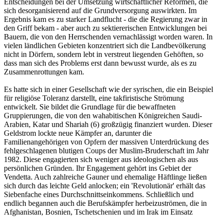
Entscheidungen bei der Umsetzung wirtschaftlicher Reformen, die
sich desorganisierend auf die Grundversorgung auswirkten. Im
Ergebnis kam es zu starker Landflucht - die die Regierung zwar in
den Griff bekam - aber auch zu sektiererischen Entwicklungen bei
Bauern, die von den Herrschenden vernachlässigt worden waren. In
vielen ländlichen Gebieten konzentriert sich die Landbevölkerung
nicht in Dörfern, sondern lebt in verstreut liegenden Gehöften, so
dass man sich des Problems erst dann bewusst wurde, als es zu
Zusammenrottungen kam.
Es hatte sich in einer Gesellschaft wie der syrischen, die ein Beispiel
für religiöse Toleranz darstellt, eine takfiristische Strömung
entwickelt. Sie bildet die Grundlage für die bewaffneten
Gruppierungen, die von den wahabitischen Königreichen Saudi-
Arabien, Katar und Shariah (6) großzügig finanziert wurden. Dieser
Geldstrom lockte neue Kämpfer an, darunter die
Familienangehörigen von Opfern der massiven Unterdrückung des
fehlgeschlagenen blutigen Coups der Muslim-Bruderschaft im Jahr
1982. Diese engagierten sich weniger aus ideologischen als aus
persönlichen Gründen. Ihr Engagement gehört ins Gebiet der
Vendetta. Auch zahlreiche Gauner und ehemalige Häftlinge ließen
sich durch das leichte Geld anlocken; ein 'Revolutionär' erhält das
Siebenfache eines Durchschnittseinkommens. Schließlich und
endlich begannen auch die Berufskämpfer herbeizuströmen, die in
Afghanistan, Bosnien, Tschetschenien und im Irak im Einsatz