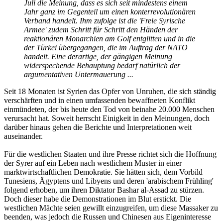
Juli die Meinung, dass es sich seit mindestens einem
Jahr ganz im Gegenteil um einen konterrevolutionären
Verband handelt. Ihm zufolge ist die 'Freie Syrische
Armee' zudem Schritt für Schritt den Händen der
reaktionären Monarchien am Golf entglitten und in die
der Türkei übergegangen, die im Auftrag der NATO
handelt. Eine derartige, der gängigen Meinung
widerspechende Behauptung bedarf natürlich der
argumentativen Untermauerung ...
Seit 18 Monaten ist Syrien das Opfer von Unruhen, die sich ständig
verschärften und in einen umfassenden bewaffneten Konflikt
einmündeten, der bis heute den Tod von beinahe 20.000 Menschen
verursacht hat. Soweit herrscht Einigkeit in den Meinungen, doch
darüber hinaus gehen die Berichte und Interpretationen weit
auseinander.
Für die westlichen Staaten und ihre Presse richtet sich die Hoffnung
der Syrer auf ein Leben nach westlichem Muster in einer
marktwirtschaftlichen Demokratie. Sie hätten sich, dem Vorbild
Tunesiens, Ägyptens und Libyens und deren 'arabischem Frühling'
folgend erhoben, um ihren Diktator Bashar al-Assad zu stürzen.
Doch dieser habe die Demonstrationen im Blut erstickt. Die
westlichen Mächte seien gewillt einzugreifen, um diese Massaker zu
beenden, was jedoch die Russen und Chinesen aus Eigeninteresse