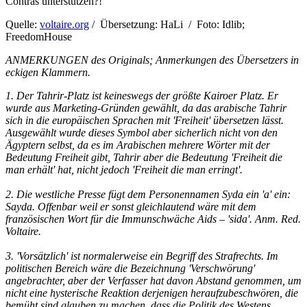
Contras unterstützen?!
Quelle:
voltaire.org
/ Übersetzung: HaLi / Foto: Idlib;
FreedomHouse
ANMERKUNGEN des Originals; Anmerkungen des Übersetzers in
eckigen Klammern.
1. Der Tahrir-Platz ist keineswegs der größte Kairoer Platz. Er
wurde aus Marketing-Gründen gewählt, da das arabische Tahrir
sich in die europäischen Sprachen mit 'Freiheit' übersetzen lässt.
Ausgewählt wurde dieses Symbol aber sicherlich nicht von den
Ägyptern selbst, da es im Arabischen mehrere Wörter mit der
Bedeutung Freiheit gibt, Tahrir aber die Bedeutung 'Freiheit die
man erhält' hat, nicht jedoch 'Freiheit die man erringt'.
2. Die westliche Presse fügt dem Personennamen Syda ein 'a' ein:
Sayda. Offenbar weil er sonst gleichlautend wäre mit dem
französischen Wort für die Immunschwäche Aids – 'sida'. Anm. Red.
Voltaire.
3. 'Vorsätzlich' ist normalerweise ein Begriff des Strafrechts. Im
politischen Bereich wäre die Bezeichnung 'Verschwörung'
angebrachter, aber der Verfasser hat davon Abstand genommen, um
nicht eine hysterische Reaktion derjenigen heraufzubeschwören, die
bemüht sind glauben zu machen, dass die Politik des Westens