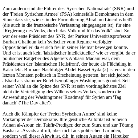
Zum andern sind die Führer des 'Syrischen Nationalrats' (SNR) und
der 'Freien Syrischen Armee' (FSA) keinesfalls Demokraten in dem
Sinne dass sie, wie es in der Formulierung Abraham Lincolns heißt
(die auch in die französische Verfassung eingegangen ist), für eine
"Regierung des Volks, durch das Volk und für das Volk" sind. So
war der erste Präsident des SNR, der Pariser Universitätsprofessor
Burhan Ghalioun kein 'syrischer vom Regime verfolgter
Oppositioneller' da er sich frei in seiner Heimat bewegen konnte.
Und er ist auch kein 'laizistischer Intellektueller' wie er vorgibt, da er
politischer Ratgeber des Algeriers Abbassi Madani war, dem
Präsidenten der 'Islamischen Heilsfront', der heute als Flüchtling in
Katar lebt. Burhans Nachfolger Abdel Basset Syda (2) ist erst in den
letzten Monaten politisch in Erscheinung getreten, hat sich jedoch
alsbald als strammer Befehlsempfänger Washingtons geoutet. Seit
seiner Wahl an die Spitze des SNR ist sein vordringlichstes Ziel
nicht die Verteidigung des Willens seines Volkes, sondern die
Anwendung der Washingtoner 'Roadmap' für Syrien am 'Tag
danach' ('The Day after').
Auch die Kämpfer der 'Freien Syrischen Armee' sind keine
Vorkämpfer der Demokratie. Ihre geistliche Autorität ist Scheich
Adnan al-Arour, ein Takfir-Prediger, der zum Sturz und zur Tötung
Bashar al-Assads aufruft, aber nicht aus politischen Gründen,
sondern weil dieser Alewit ist, d.h. in seinen Augen ein Häretiker