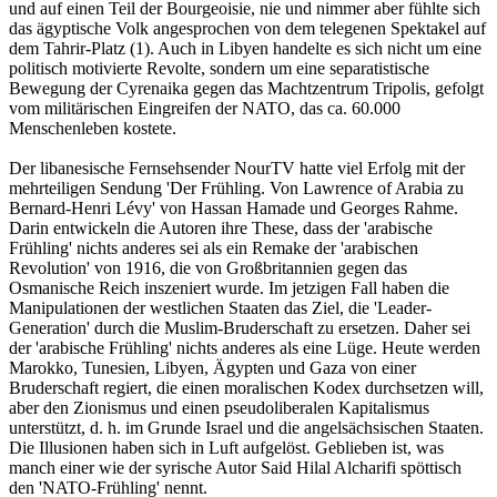
und auf einen Teil der Bourgeoisie, nie und nimmer aber fühlte sich
das ägyptische Volk angesprochen von dem telegenen Spektakel auf
dem Tahrir-Platz (1). Auch in Libyen handelte es sich nicht um eine
politisch motivierte Revolte, sondern um eine separatistische
Bewegung der Cyrenaika gegen das Machtzentrum Tripolis, gefolgt
vom militärischen Eingreifen der NATO, das ca. 60.000
Menschenleben kostete.
Der libanesische Fernsehsender NourTV hatte viel Erfolg mit der
mehrteiligen Sendung 'Der Frühling. Von Lawrence of Arabia zu
Bernard-Henri Lévy' von Hassan Hamade und Georges Rahme.
Darin entwickeln die Autoren ihre These, dass der 'arabische
Frühling' nichts anderes sei als ein Remake der 'arabischen
Revolution' von 1916, die von Großbritannien gegen das
Osmanische Reich inszeniert wurde. Im jetzigen Fall haben die
Manipulationen der westlichen Staaten das Ziel, die 'Leader-
Generation' durch die Muslim-Bruderschaft zu ersetzen. Daher sei
der 'arabische Frühling' nichts anderes als eine Lüge. Heute werden
Marokko, Tunesien, Libyen, Ägypten und Gaza von einer
Bruderschaft regiert, die einen moralischen Kodex durchsetzen will,
aber den Zionismus und einen pseudoliberalen Kapitalismus
unterstützt, d. h. im Grunde Israel und die angelsächsischen Staaten.
Die Illusionen haben sich in Luft aufgelöst. Geblieben ist, was
manch einer wie der syrische Autor Said Hilal Alcharifi spöttisch
den 'NATO-Frühling' nennt.