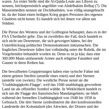
waren. An erster Stelle sind die Al-Qaida-Leute aus Libyen zu
nennen, höchstpersönlich angeführt von Abdelhakim Belhaj (7). Die
Massenmedien nennen sie Dschihadisten, was völlig unangebracht
ist, da der Islam einen heiligen Krieg gegen Personen des eigenen
Glaubens nicht kennt. Es handelt sich bei ihnen vor allem um
Söldner.
Die Presse des Westens und der Golfregion behauptet, dass es in der
FSA Überläufer gebe. Das ist zweifellos der Fall, doch handelt es
sich nicht um Deserteure, die sich geweigert hätten, bei der
Unterdrückung politischer Demonstrationen mitzumachen. Die
fraglichen Deserteure fallen fast vollständig unter die Rubrik, die im
Vorgehenden behandelt worden ist. Denn es ist ja klar, dass eine
300.000 Mann umfassende Armee auch religiöse Fanatiker und
Gauner in ihren Reihen hat.
Die bewaffneten Gruppierungen haben eine syrische Fahne mit
einem grünen Streifen (anstelle eines roten) und drei Sternen
(anstelle von zweien). Die westliche Presse nennt sie die
'Unabhängigkeits-Flagge', weil das 1946 unabhängig gewordene
Land sie als offizielles Symbol wählte. In Wirklichkeit handelt es
sich um die Flagge des französischen Mandatsgebiets; sie blieb
während der formellen Unabhängigkeit von 1948 bis 1958 in
Gebrauch. Die drei Sterne symbolisieren die drei konfessionellen
Landesteile der Kolonialzeit (der Alewiten, der Drusen und der