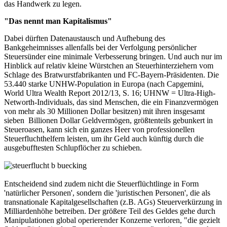
das Handwerk zu legen.
"Das nennt man Kapitalismus"
Dabei dürften Datenaustausch und Aufhebung des
Bankgeheimnisses allenfalls bei der Verfolgung persönlicher
Steuersünder eine minimale Verbesserung bringen. Und auch nur im
Hinblick auf relativ kleine Würstchen an Steuerhinterziehern vom
Schlage des Bratwurstfabrikanten und FC-Bayern-Präsidenten. Die
53.440 starke UNHW-Population in Europa (nach Capgemini,
World Ultra Wealth Report 2012/13, S. 16; UHNW = Ultra-High-
Networth-Individuals, das sind Menschen, die ein Finanzvermögen
von mehr als 30 Millionen Dollar besitzen) mit ihren insgesamt
sieben Billionen Dollar Geldvermögen, größtenteils gebunkert in
Steueroasen, kann sich ein ganzes Heer von professionellen
Steuerfluchthelfern leisten, um ihr Geld auch künftig durch die
ausgebufftesten Schlupflöcher zu schieben.
Entscheidend sind zudem nicht die Steuerflüchtlinge in Form
'natürlicher Personen', sondern die 'juristischen Personen', die als
transnationale Kapitalgesellschaften (z.B. AGs) Steuerverkürzung in
Milliardenhöhe betreiben. Der größere Teil des Geldes gehe durch
Manipulationen global operierender Konzerne verloren, "die gezielt