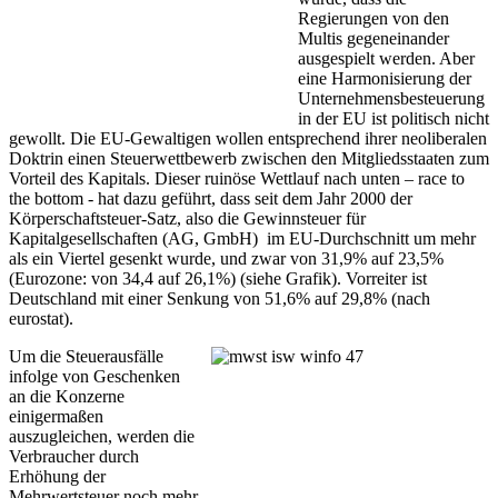
Regierungen von den
Multis gegeneinander
ausgespielt werden. Aber
eine Harmonisierung der
Unternehmensbesteuerung
in der EU ist politisch nicht
gewollt. Die EU-Gewaltigen wollen entsprechend ihrer neoliberalen
Doktrin einen Steuerwettbewerb zwischen den Mitgliedsstaaten zum
Vorteil des Kapitals. Dieser ruinöse Wettlauf nach unten – race to
the bottom - hat dazu geführt, dass seit dem Jahr 2000 der
Körperschaftsteuer-Satz, also die Gewinnsteuer für
Kapitalgesellschaften (AG, GmbH) im EU-Durchschnitt um mehr
als ein Viertel gesenkt wurde, und zwar von 31,9% auf 23,5%
(Eurozone: von 34,4 auf 26,1%) (siehe Grafik). Vorreiter ist
Deutschland mit einer Senkung von 51,6% auf 29,8% (nach
eurostat).
Um die Steuerausfälle
infolge von Geschenken
an die Konzerne
einigermaßen
auszugleichen, werden die
Verbraucher durch
Erhöhung der
Mehrwertsteuer noch mehr