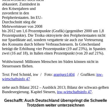
abkassiert. Zumindest in
den Krisenjahren und
zuvorderst in den
Peripheriestaaten. Im EU-
Durchschnitt stieg die
Mehrwertsteuer von 2008
bis 2012 um 1,6 Prozentpunkte (Grafik) (gegenüber 2000 um 1,8
Prozentpunkte). Die Troika oktroyierte den Peripheriestaaten nicht
nur Spardiktate auf, sondern vergatterte sie auch zur Verteuerung
des Konsums durch höhere Verbrauchsteuern. In Griechenland
beträgt die Erhöhung vier Prozentpunkte (19 auf 23%), in Spanien
zwei (16 auf 18), in Italien einen Prozentpunkt (von 20 auf 21%).
Wohlwissend: Millionen Menschen im Süden können nicht in
Steueroasen fliehen.
Text: Fred Schmid, isw / Foto:
aranjuez1404
/ Grafiken:
isw-
wirtschaftsinfo 47
siehe auch Bilanz 2012 – Ausblick 2013; Bilanz der schwarz-gelben
Bundesregierung. Kapitel Steuern,
isw-wirtschaftsinfo 47
.
Geschafft: Auch Deutschland überspringt die Schwelle
Trotzdem weiter unterzeichnen