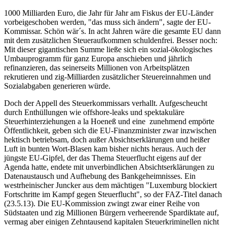
1000 Milliarden Euro, die Jahr für Jahr am Fiskus der EU-Länder
vorbeigeschoben werden, "das muss sich ändern", sagte der EU-
Kommissar. Schön wär´s. In acht Jahren wäre die gesamte EU dann
mit dem zusätzlichen Steueraufkommen schuldenfrei. Besser noch:
Mit dieser gigantischen Summe ließe sich ein sozial-ökologisches
Umbauprogramm für ganz Europa anschieben und jährlich
refinanzieren, das seinerseits Millionen von Arbeitsplätzen
rekrutieren und zig-Milliarden zusätzlicher Steuereinnahmen und
Sozialabgaben generieren würde.
Doch der Appell des Steuerkommissars verhallt. Aufgescheucht
durch Enthüllungen wie offshore-leaks und spektakuläre
Steuerhinterziehungen a la Hoeneß und eine zunehmend empörte
Öffentlichkeit, geben sich die EU-Finanzminister zwar inzwischen
hektisch betriebsam, doch außer Absichtserklärungen und heißer
Luft in bunten Wort-Blasen kam bisher nichts heraus. Auch der
jüngste EU-Gipfel, der das Thema Steuerflucht eigens auf der
Agenda hatte, endete mit unverbindlichen Absichtserklärungen zu
Datenaustausch und Aufhebung des Bankgeheimnisses. Ein
westrheinischer Juncker aus dem mächtigen "Luxemburg blockiert
Fortschritte im Kampf gegen Steuerflucht", so der FAZ-Titel danach
(23.5.13). Die EU-Kommission zwingt zwar einer Reihe von
Südstaaten und zig Millionen Bürgern verheerende Spardiktate auf,
vermag aber einigen Zehntausend kapitalen Steuerkriminellen nicht