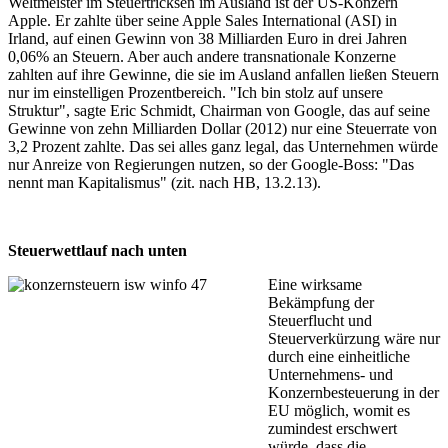
Weltmeister im Steuertricksen im Ausland ist der US-Konzern
Apple. Er zahlte über seine Apple Sales International (ASI) in
Irland, auf einen Gewinn von 38 Milliarden Euro in drei Jahren
0,06% an Steuern. Aber auch andere transnationale Konzerne
zahlten auf ihre Gewinne, die sie im Ausland anfallen ließen Steuern
nur im einstelligen Prozentbereich. "Ich bin stolz auf unsere
Struktur", sagte Eric Schmidt, Chairman von Google, das auf seine
Gewinne von zehn Milliarden Dollar (2012) nur eine Steuerrate von
3,2 Prozent zahlte. Das sei alles ganz legal, das Unternehmen würde
nur Anreize von Regierungen nutzen, so der Google-Boss: "Das
nennt man Kapitalismus" (zit. nach HB, 13.2.13).
Steuerwettlauf nach unten
Eine wirksame
Bekämpfung der
Steuerflucht und
Steuerverkürzung wäre nur
durch eine einheitliche
Unternehmens- und
Konzernbesteuerung in der
EU möglich, womit es
zumindest erschwert
würde, dass die