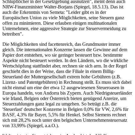
Schlupflöcher in der Gesetzgebung ausnutzen", meint denn auch
NRW-Finanzminister Walter-Borjans (Spiegel, 18.5.13). Das ist
auch die Erkenntnis von Semeta: "Leider gibt es in der
Europäischen Union zu viele Möglichkeiten, seine Steuern ganz
offen zu minimieren. Diese erlauben einigen multinationalen
Unternehmen, eine aggressive Strategie zur Steuervermeidung zu
betreiben".
Die Möglichkeiten sind facettenreich, das Grundmuster immer
gleich. Die internationalen Konzerne lassen die Gewinne auf dem
Papier dort entstehen, wo sie geringer besteuert bzw. bestimmte
Aspekte nicht besteuert werden. In den Ländern, wo die wirkliche
Wertschöpfung stattfindet aber, rechnen sie sich arm. In der Regel
geschieht dies in der Weise, dass die Filiale in einem Billig-
Steuerland der Muttergesellschaft extrem hohe Gebühren (z.B.
Lizenz- und Patentgebühren) in Rechnung stellt. Es muss sich dabei
nicht einmal um eine der etwa 12 ausgewiesenen Steueroasen in
Europa handeln, von Andorra bis Zypern. Auch Niedrigsteuerländer
wie Irland, Belgien oder Österreich bieten genügend Anreize, um
Steuerzahlungen ganz legal zu umgehen. So beträgt z.B. die
'Steuerlast' deutscher Konzerne in Belgien 0,0% für VW, 2,6% für
BASF, 4,3% für Bayer, 5,5% für Henkel. Selbst Siemens rechnet
sich mit 28,2% noch unter den belgischen Unternehmensteuersatz
von 33,99% (Spiegel, a.a.O.).