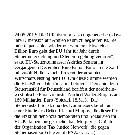
24.05.2013: Die Offenbarung ist so ungeheuerlich, dass
ihre Dimension auf Anhieb kaum zu begreifen ist. Sie
müsste pausenlos wiederholt werden: "Etwa eine
Billion Euro geht der EU Jahr für Jahr durch
Steuerhinterziehung und Steuerumgehung verloren",
sagte EU-Steuerkommissar Agirdas Semeta im
vergangenen Dezember. Eine Billion Euro – eine Zahl
mit zwölf Nullen - acht Prozent der gesamten
Wirtschaftsleistung der EU. Um diese Summe werden
die EU-Bürger Jahr für Jahr betrogen. Den anteiligen
Steuerausfall für Deutschland beziffert der nordrhein-
westfälische Finanzminister Norbert Walter-Borjans auf
160 Milliarden Euro (Spiegel, 18.5.13). Die
Steuerausfall-Schätzung des Kommissars beruht auf
einer Studie des Briten Richard Murphy, die dieser für
die Fraktion der Sozialdemokraten und Sozialisten im
EU-Parlament ausgearbeitet hat. Murphy ist Gründer
der Organisation 'Tax Justice Network', die gegen
Steueroasen zu Felde zieht (FAZ, 6.12.12).