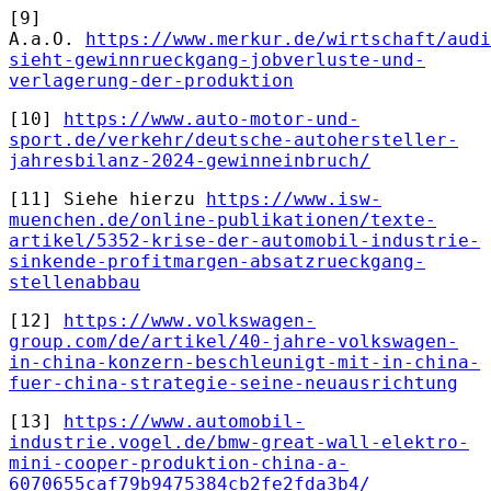
[9]
A.a.O.
https://www.merkur.de/wirtschaft/audi
sieht-gewinnrueckgang-jobverluste-und-
verlagerung-der-produktion
[10]
https://www.auto-motor-und-
sport.de/verkehr/deutsche-autohersteller-
jahresbilanz-2024-gewinneinbruch/
[11] Siehe hierzu
https://www.isw-
muenchen.de/online-publikationen/texte-
artikel/5352-krise-der-automobil-industrie-
sinkende-profitmargen-absatzrueckgang-
stellenabbau
[12]
https://www.volkswagen-
group.com/de/artikel/40-jahre-volkswagen-
in-china-konzern-beschleunigt-mit-in-china-
fuer-china-strategie-seine-neuausrichtung
[13]
https://www.automobil-
industrie.vogel.de/bmw-great-wall-elektro-
mini-cooper-produktion-china-a-
6070655caf79b9475384cb2fe2fda3b4/