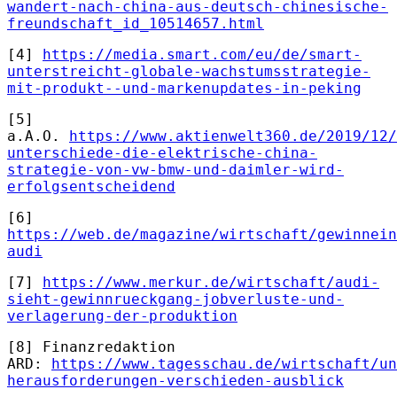
wandert-nach-china-aus-deutsch-chinesische-
freundschaft_id_10514657.html
[4]
https://media.smart.com/eu/de/smart-
unterstreicht-globale-wachstumsstrategie-
mit-produkt--und-markenupdates-in-peking
[5]
a.A.O.
https://www.aktienwelt360.de/2019/12/
unterschiede-die-elektrische-china-
strategie-von-vw-bmw-und-daimler-wird-
erfolgsentscheidend
[6]
https://web.de/magazine/wirtschaft/gewinnein
audi
[7]
https://www.merkur.de/wirtschaft/audi-
sieht-gewinnrueckgang-jobverluste-und-
verlagerung-der-produktion
[8] Finanzredaktion
ARD:
https://www.tagesschau.de/wirtschaft/un
herausforderungen-verschieden-ausblick