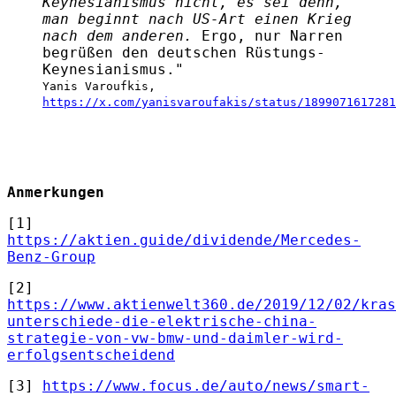
Keynesianismus nicht, es sei denn,
man beginnt nach US-Art einen Krieg
nach dem anderen.
Ergo, nur Narren
begrüßen den deutschen Rüstungs-
Keynesianismus.
"
Yanis Varoufkis,
https://x.com/yanisvaroufakis/status/1899071617281
Anmerkungen
[1]
https://aktien.guide/dividende/Mercedes-
Benz-Group
[2]
https://www.aktienwelt360.de/2019/12/02/kras
unterschiede-die-elektrische-china-
strategie-von-vw-bmw-und-daimler-wird-
erfolgsentscheidend
[3]
https://www.focus.de/auto/news/smart-