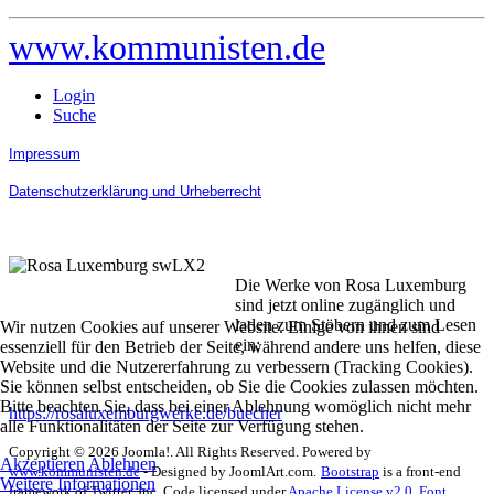
www.kommunisten.de
Login
Suche
Impressum
Datenschutzerklärung und Urheberrecht
Die Werke von Rosa Luxemburg
sind jetzt online zugänglich und
laden zum Stöbern und zum Lesen
Wir nutzen Cookies auf unserer Website. Einige von ihnen sind
ein:
essenziell für den Betrieb der Seite, während andere uns helfen, diese
Website und die Nutzererfahrung zu verbessern (Tracking Cookies).
Sie können selbst entscheiden, ob Sie die Cookies zulassen möchten.
Bitte beachten Sie, dass bei einer Ablehnung womöglich nicht mehr
https://rosaluxemburgwerke.de/buecher
alle Funktionalitäten der Seite zur Verfügung stehen.
Copyright © 2026 Joomla!. All Rights Reserved. Powered by
Akzeptieren
Ablehnen
www.kommunisten.de
- Designed by JoomlArt.com.
Bootstrap
is a front-end
Weitere Informationen
framework of Twitter, Inc. Code licensed under
Apache License v2.0
.
Font