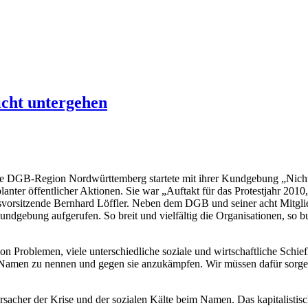
icht untergehen
te DGB-Region Nordwürttemberg startete mit ihrer Kundgebung „Nicht 
planter öffentlicher Aktionen. Sie war „Auftakt für das Protestjahr 2
vorsitzende Bernhard Löffler. Neben dem DGB und seiner acht Mitgli
Kundgebung aufgerufen. So breit und vielfältig die Organisationen, so 
on Problemen, viele unterschiedliche soziale und wirtschaftliche Schiefl
Namen zu nennen und gegen sie anzukämpfen. Wir müssen dafür sorgen,
rsacher der Krise und der sozialen Kälte beim Namen. Das kapitalistis