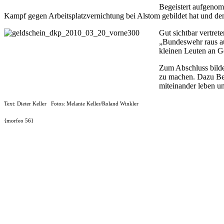
Begeistert aufgenom
Kampf gegen Arbeitsplatzvernichtung bei Alstom gebildet hat und d
Gut sichtbar vertre
„Bundeswehr raus au
kleinen Leuten an G
Zum Abschluss bilde
zu machen. Dazu Bern
miteinander leben u
Text: Dieter Keller Fotos: Melanie Keller/Roland Winkler
{morfeo 56}