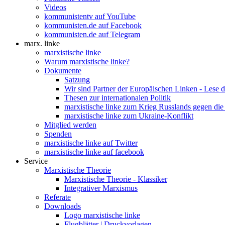
Videos
kommunistentv auf YouTube
kommunisten.de auf Facebook
kommunisten.de auf Telegram
marx. linke
marxistische linke
Warum marxistische linke?
Dokumente
Satzung
Wir sind Partner der Europäischen Linken - Lese 
Thesen zur internationalen Politik
marxistische linke zum Krieg Russlands gegen die
marxistische linke zum Ukraine-Konflikt
Mitglied werden
Spenden
marxistische linke auf Twitter
marxistische linke auf facebook
Service
Marxistische Theorie
Marxistische Theorie - Klassiker
Integrativer Marxismus
Referate
Downloads
Logo marxistische linke
Flugblätter | Druckvorlagen