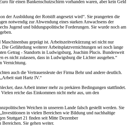
 Euro für einen Bankenschutzschirm vorhanden waren, aber kein Geld
on der Ausbildung der Rotstift angesetzt wird“. Sie prangerten die
ngen notwendig zur Abwendung eines starken Anwachsens der
r sechs Jugend und bildungspolitische Forderungen. Sie wurde noch am
rgeben.
Maschinenbau geprägt ist. Arbeitszeitverkürzung sei nicht nur
. Die Gefährdung weiterer Arbeitsplatzvernichtungen sei noch lange
hten Getrag - Standorts in Ludwigsburg, Joachim Plucis. Bundesweit
den es nicht zulassen, dass in Ludwigsburg die Lichter ausgehen.“
en Vernichtung.
achten auch die Vertrauensleute der Firma Behr und andere deutlich.
Arbeit statt Hartz IV.“
chlecker, dass Arbeit immer mehr zu prekären Bedingungen stattfindet.
bei Vielen reiche das Einkommen nicht mehr aus, um den
anzpolitischen Weichen in unserem Lande falsch gestellt werden. Sie
 „Investitionen in vielen Bereichen wie Bildung und nachhaltige
en Stuttgart 21 finden seit Mitte Dezember
n Bereichen. Sie gehen weiter.