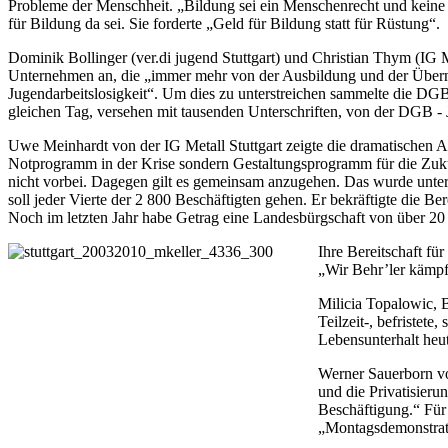
Probleme der Menschheit. „Bildung sei ein Menschenrecht und keine
für Bildung da sei. Sie forderte „Geld für Bildung statt für Rüstung“.
Dominik Bollinger (ver.di jugend Stuttgart) und Christian Thym (IG Me
Unternehmen an, die „immer mehr von der Ausbildung und der Über
Jugendarbeitslosigkeit“. Um dies zu unterstreichen sammelte die DGB
gleichen Tag, versehen mit tausenden Unterschriften, von der DGB 
Uwe Meinhardt von der IG Metall Stuttgart zeigte die dramatischen A
Notprogramm in der Krise sondern Gestaltungsprogramm für die Zukunf
nicht vorbei. Dagegen gilt es gemeinsam anzugehen. Das wurde unter
soll jeder Vierte der 2 800 Beschäftigten gehen. Er bekräftigte die B
Noch im letzten Jahr habe Getrag eine Landesbürgschaft von über 20 
Ihre Bereitschaft fü
„Wir Behr’ler kämpfe
Milicia Topalowic, B
Teilzeit-, befristet
Lebensunterhalt heut
Werner Sauerborn vom
und die Privatisieru
Beschäftigung.“ Für
„Montagsdemonstratio