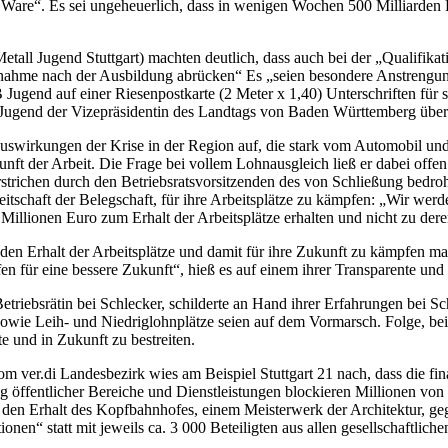
 Ware“. Es sei ungeheuerlich, dass in wenigen Wochen 500 Milliarden
tall Jugend Stuttgart) machten deutlich, dass auch bei der „Qualifikati
nahme nach der Ausbildung abrücken“ Es „seien besondere Anstrengu
 Jugend auf einer Riesenpostkarte (2 Meter x 1,40) Unterschriften fü
- Jugend der Vizepräsidentin des Landtags von Baden Württemberg übe
uswirkungen der Krise in der Region auf, die stark vom Automobil und 
t der Arbeit. Die Frage bei vollem Lohnausgleich ließ er dabei offen
strichen durch den Betriebsratsvorsitzenden des von Schließung bedro
ereitschaft der Belegschaft, für ihre Arbeitsplätze zu kämpfen: „Wir wer
Millionen Euro zum Erhalt der Arbeitsplätze erhalten und nicht zu der
r den Erhalt der Arbeitsplätze und damit für ihre Zukunft zu kämpfen m
n für eine bessere Zukunft“, hieß es auf einem ihrer Transparente und „
etriebsrätin bei Schlecker, schilderte an Hand ihrer Erfahrungen bei S
e, sowie Leih- und Niedriglohnplätze seien auf dem Vormarsch. Folge, 
e und in Zukunft zu bestreiten.
 ver.di Landesbezirk wies am Beispiel Stuttgart 21 nach, dass die fin
ng öffentlicher Bereiche und Dienstleistungen blockieren Millionen von
 den Erhalt des Kopfbahnhofes, einem Meisterwerk der Architektur, geg
nen“ statt mit jeweils ca. 3 000 Beteiligten aus allen gesellschaftliche