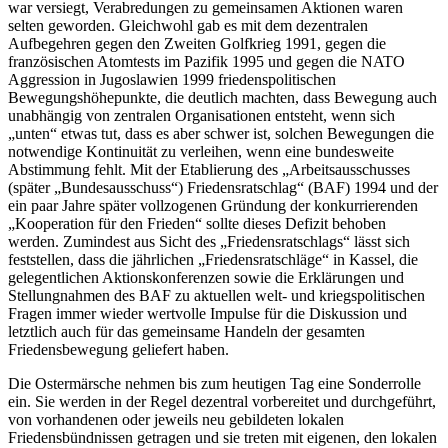
war versiegt, Verabredungen zu gemeinsamen Aktionen waren
selten geworden. Gleichwohl gab es mit dem dezentralen
Aufbegehren gegen den Zweiten Golfkrieg 1991, gegen die
französischen Atomtests im Pazifik 1995 und gegen die NATO
Aggression in Jugoslawien 1999 friedenspolitischen
Bewegungshöhepunkte, die deutlich machten, dass Bewegung auch
unabhängig von zentralen Organisationen entsteht, wenn sich
„unten“ etwas tut, dass es aber schwer ist, solchen Bewegungen die
notwendige Kontinuität zu verleihen, wenn eine bundesweite
Abstimmung fehlt. Mit der Etablierung des „Arbeitsausschusses
(später „Bundesausschuss“) Friedensratschlag“ (BAF) 1994 und der
ein paar Jahre später vollzogenen Gründung der konkurrierenden
„Kooperation für den Frieden“ sollte dieses Defizit behoben
werden. Zumindest aus Sicht des „Friedensratschlags“ lässt sich
feststellen, dass die jährlichen „Friedensratschläge“ in Kassel, die
gelegentlichen Aktionskonferenzen sowie die Erklärungen und
Stellungnahmen des BAF zu aktuellen welt- und kriegspolitischen
Fragen immer wieder wertvolle Impulse für die Diskussion und
letztlich auch für das gemeinsame Handeln der gesamten
Friedensbewegung geliefert haben.
Die Ostermärsche nehmen bis zum heutigen Tag eine Sonderrolle
ein. Sie werden in der Regel dezentral vorbereitet und durchgeführt,
von vorhandenen oder jeweils neu gebildeten lokalen
Friedensbündnissen getragen und sie treten mit eigenen, den lokalen