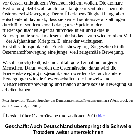
vor dessen endgültigem Versiegen sichern wollen. Die atomare
Bedrohung bleibt wohl auch noch lange ein zentrales Thema der
Ostermarsch-Bewegung. Deren Überlebensfähigkeit hängt aber
entscheidend davon ab, dass sie keine Traditionsveranstaltungen
durchführt, sondern jeweils das ganze Spektrum der
friedenspolitischen Agenda durchdekliniert und aktuelle
Schwerpunkte setzt. In diesem Jahr ist das – zum wiederholten Mal
– der Afghanistan-Krieg; m. E. einer der wichtigsten
Kristallisationspunkte der Friedensbewegung. So gesehen ist die
Ostermarschbewegung eine junge, weil zeitgemäße Bewegung.
Was ihr (noch) fehlt, ist eine auffälligere Teilnahme jüngerer
Menschen. Daran werden die Ostermärsche, daran wird die
Friedensbewegung insgesamt, daran werden aber auch andere
Bewegungen wie die Gewerkschaften, die Umwelt- und
Menschenrechtsbewegung und manch andere soziale Bewegung zu
arbeiten haben.
Peter Strutynski (Kassel, Sprecher des Bundesausschusses Friedensratschlag) (Vorabdruck aus
der UZ vom 2. April 2010)
Übersicht über Ostermärsche und -aktionen 2010
hier
Geschafft: Auch Deutschland überspringt die Schwelle
Trotzdem weiter unterzeichnen