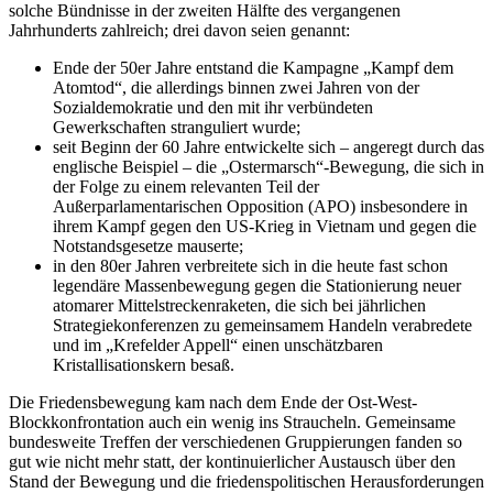
solche Bündnisse in der zweiten Hälfte des vergangenen
Jahrhunderts zahlreich; drei davon seien genannt:
Ende der 50er Jahre entstand die Kampagne „Kampf dem
Atomtod“, die allerdings binnen zwei Jahren von der
Sozialdemokratie und den mit ihr verbündeten
Gewerkschaften stranguliert wurde;
seit Beginn der 60 Jahre entwickelte sich – angeregt durch das
englische Beispiel – die „Ostermarsch“-Bewegung, die sich in
der Folge zu einem relevanten Teil der
Außerparlamentarischen Opposition (APO) insbesondere in
ihrem Kampf gegen den US-Krieg in Vietnam und gegen die
Notstandsgesetze mauserte;
in den 80er Jahren verbreitete sich in die heute fast schon
legendäre Massenbewegung gegen die Stationierung neuer
atomarer Mittelstreckenraketen, die sich bei jährlichen
Strategiekonferenzen zu gemeinsamem Handeln verabredete
und im „Krefelder Appell“ einen unschätzbaren
Kristallisationskern besaß.
Die Friedensbewegung kam nach dem Ende der Ost-West-
Blockkonfrontation auch ein wenig ins Straucheln. Gemeinsame
bundesweite Treffen der verschiedenen Gruppierungen fanden so
gut wie nicht mehr statt, der kontinuierlicher Austausch über den
Stand der Bewegung und die friedenspolitischen Herausforderungen