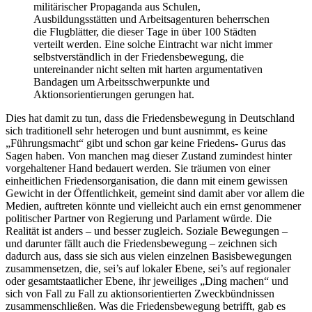
militärischer Propaganda aus Schulen,
Ausbildungsstätten und Arbeitsagenturen beherrschen
die Flugblätter, die dieser Tage in über 100 Städten
verteilt werden. Eine solche Eintracht war nicht immer
selbstverständlich in der Friedensbewegung, die
untereinander nicht selten mit harten argumentativen
Bandagen um Arbeitsschwerpunkte und
Aktionsorientierungen gerungen hat.
Dies hat damit zu tun, dass die Friedensbewegung in Deutschland
sich traditionell sehr heterogen und bunt ausnimmt, es keine
„Führungsmacht“ gibt und schon gar keine Friedens- Gurus das
Sagen haben. Von manchen mag dieser Zustand zumindest hinter
vorgehaltener Hand bedauert werden. Sie träumen von einer
einheitlichen Friedensorganisation, die dann mit einem gewissen
Gewicht in der Öffentlichkeit, gemeint sind damit aber vor allem die
Medien, auftreten könnte und vielleicht auch ein ernst genommener
politischer Partner von Regierung und Parlament würde. Die
Realität ist anders – und besser zugleich. Soziale Bewegungen –
und darunter fällt auch die Friedensbewegung – zeichnen sich
dadurch aus, dass sie sich aus vielen einzelnen Basisbewegungen
zusammensetzen, die, sei’s auf lokaler Ebene, sei’s auf regionaler
oder gesamtstaatlicher Ebene, ihr jeweiliges „Ding machen“ und
sich von Fall zu Fall zu aktionsorientierten Zweckbündnissen
zusammenschließen. Was die Friedensbewegung betrifft, gab es