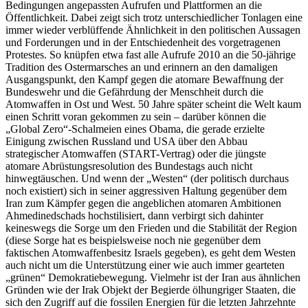
Bedingungen angepassten Aufrufen und Plattformen an die
Öffentlichkeit. Dabei zeigt sich trotz unterschiedlicher Tonlagen eine
immer wieder verblüffende Ähnlichkeit in den politischen Aussagen
und Forderungen und in der Entschiedenheit des vorgetragenen
Protestes. So knüpfen etwa fast alle Aufrufe 2010 an die 50-jährige
Tradition des Ostermarsches an und erinnern an den damaligen
Ausgangspunkt, den Kampf gegen die atomare Bewaffnung der
Bundeswehr und die Gefährdung der Menschheit durch die
Atomwaffen in Ost und West. 50 Jahre später scheint die Welt kaum
einen Schritt voran gekommen zu sein – darüber können die
„Global Zero“-Schalmeien eines Obama, die gerade erzielte
Einigung zwischen Russland und USA über den Abbau
strategischer Atomwaffen (START-Vertrag) oder die jüngste
atomare Abrüstungsresolution des Bundestags auch nicht
hinwegtäuschen. Und wenn der „Westen“ (der politisch durchaus
noch existiert) sich in seiner aggressiven Haltung gegenüber dem
Iran zum Kämpfer gegen die angeblichen atomaren Ambitionen
Ahmedinedschads hochstilisiert, dann verbirgt sich dahinter
keineswegs die Sorge um den Frieden und die Stabilität der Region
(diese Sorge hat es beispielsweise noch nie gegenüber dem
faktischen Atomwaffenbesitz Israels gegeben), es geht dem Westen
auch nicht um die Unterstützung einer wie auch immer gearteten
„grünen“ Demokratiebewegung. Vielmehr ist der Iran aus ähnlichen
Gründen wie der Irak Objekt der Begierde ölhungriger Staaten, die
sich den Zugriff auf die fossilen Energien für die letzten Jahrzehnte