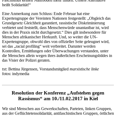
Faschismus keinen Nährboden mehr finden. Unsere Alternative
heißt Solidarität!“
Eine Anmerkung zum Schluss: Ende Februar hat eine
Expertengruppe der Vereinten Nationen festgestellt: „Obgleich das
Grundgesetz Gleichheit garantiert, rassistische Diskriminierung
verbietet und feststellt, dass Menschenwürde unantastbar ist, wird
dies in der Praxis nicht durchgesetzt.“ Dies gilt insbesondere für
Menschen afrikanischer Herkunft. Und, so weiter die UN-
Expertengruppe, obwohl dies von offizieller Seite geleugnet wird,
sei das „racial profiling“ weit verbreitet. Darunter werden
Kontrollen, Ermittlungen oder Überwachungen verstanden, unter
die Menschen allein wegen ihres äußerlichen Erscheinungsbildes in
das Visier der Polizei geraten.
txt: Bettina Jürgensen, Vorstandsmitglied
marxistische linke
fotos: indymedia
Resolution der Konferenz „Aufstehen gegen
Rassismus“ am 10./11.02.2017 in Kiel
Wir sind Menschen aus Gewerkschaften, Parteien, linken Gruppen,
aus der Geflüchtetensolidarität, antifaschistischen Gruppen, örtlichen