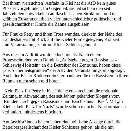
Bei ihrem (versuchten) Auftakt in Kiel hat die AfD kein gutes
Pflaster vorgefunden. Im Gegenteil: sie hat sich an den seit
Jahrzehnten entwickelten antifaschistischen Strukturen und der
geübten Zusammenarbeit vieler unterschiedlicher politischer und
gesellschaftlicher Kräfte die Zähne ausgebissen.
Für Frauke Petry und ihren Tross war das, direkt in der Nähe des
Landeshauses mit Blick auf die Kieler Förde gelegene, Konzert-
und Veranstaltungszentrum Kieler Schloss gebucht.
Aus diesem Auftritt wurde jedoch nichts. Nach einem
Protestschreiben vom Bündnis „Aufstehen gegen Rassismus –
Schleswig-Holstein“ an die Betreiber des Zentrums, haben diese
„aus Sicherheitsgründen“ der AfD den Veranstaltungsort abgesagt.
Auch der Kieler Ruderverein Germania wollte die Rassisten in ihren
Räumen nicht sehen und hören.
„Kein Platz für Petry in Kiel“ titelte entsprechend die regionale
Zeitung, in Abwandlung des seit Jahren geltenden Slogans vom
`Runden Tisch gegen Rassismus und Faschismus – Kiel´. Mit „In
Kiel ist kein Platz für Nazis“ wurde schon mancher Naziaufmarsch
verhindert, mindestens blockiert.
Antifaschist*innen hätten lieber eine politische Absage durch die
Betreibergesellschaft des Kieler Schlosses gehört, als die mit