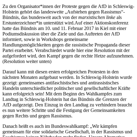
Zu den Organisator*innen der Proteste gegen die AfD in Schleswig-
Holstein gehört das landesweite „Aufstehen gegen Rassismus“-
Bündnis, das bundesweit auch von der
marxistischen linke
als
Erstunterzeichner*in unterstützt wird.Auf einer Aktionskonferenz
hatte das Bündnis am 10. und 11. Februar 2017 in Kiel mit einer
Podiumsdiskussion über die Ziele und das Auftreten der AfD
informiert, sowie in Workshops gemeinsame
Handlungsmöglichkeiten gegen die rassistische Propaganda dieser
Partei erarbeitet. Verabschiedet wurde hier eine Resolution mit der
aufgefordert wird, den Kampf gegen die rechte Hetze aufzunehmen.
(Resolution weiter unten)
Darauf kann mit diesen ersten erfolgreichen Protesten in den
nächsten Monaten aufgebaut werden. In Schleswig-Holstein wurde
gezeigt: gemeinsames antifaschistisches und antirassistisches
Handeln unterschiedlicher politischer und gesellschaftlicher Kräfte
kann erfolgreich sein! Mit dem Beginn des Wahlkampfes zum
Landtag in Schleswig-Holstein hat das Bündnis die Grenzen der
AfD aufgezeigt. Den Einzug in den Landtag zu verhindern braucht
es nun weitere Schritte und die Festigung der Gemeinsamkeiten
gegen Rechts und gegen Rassismus.
Danach heißt es auch im Bundeswahlkampf: „Wir kämpfen
gemeinsam für eine solidarische Gesellschaft, in der Rassismus und