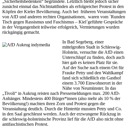
„Sicherheitsbedenken“ begründete. Letztlich bleibt jedoch sicher
zunächst einmal das Nichtstattfinden als erfolgreicher Protest in den
Köpfen der Kieler Bevölkerung. Auch bei früheren Veranstaltungen
von AfD und anderen rechten Organisationen, waren vom `Runden
Tisch gegen Rassismus und Faschismus – Kiel´geführte Gespräche
in der Vergangenheit teilweise erfolgreich, Vermietungen wurden
rückgängig gemacht.
In Bad Segeberg, einer
mittelgroßen Stadt in Schleswig-
Holstein, versuchte die AfD einen
Unterschlupf zu finden, doch auch
hier gab es keinen Platz für sie.
Auf der Suche nach einem Ort für
Frauke Petry und den Wahlkampf
fand sich schließlich ein Gasthof
einem 3.700 Einwohnerort in der
Nähe von Neumünster. In das
„Tivoli“ in Aukrug reisten nach Pressemeldungen max. 200 AfD-
Anhänger. Mindestens 400 Bürger*innen (also mehr als 10 % der
Bevölkerung!) machten ihren Zorn und Protest gegen die
Veranstaltung deutlich. Durch die Hintertür mussten Petry und Co.
in den Saal geschleust werden. Auch der erzwungene Rückzug in
die schleswig-holsteinische Provinz lief für die AfD also nicht ohne
antifaschistischen Protest.