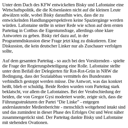
Unter dem Dach des KFW entwickelten Bisky und Lafontaine eine
Wirtschaftspolitik, die die Krisenlasten nicht auf die kleinen Leute
abwälzen solle, wobei Bisky daraufhin wies, dass die zu
entwickelnden Handlungsperspektiven keine Spaziergänge werden
würden. Lafontaine stellte in seiner Rede wie schon auf dem ersten
Parteitag in Cottbus die Eigentumsfrage, allerdings ohne klare
Antworten zu geben. Bisky rief dazu auf, in der
Programmdiskussion diese Frage jetzt klug zu diskutieren. Eine
Diskussion, die kein deutscher Linker nur als Zuschauer verfolgen
sollte,
Auf dem gesamten Parteitag - so auch bei den Vorsitzenden - spielte
die Frage der Regierungsbeteiligung eine Rolle. Lafontaine stellte
unter dem Beifall der Delegierten für Rot-Rot-Grün in NRW die
Bedingung, dass der Sozialabbau vermittels des Bundesrates
verbindlich gestoppt werden müsse. Die Antwort, was das konkret
heißt, blieb er schuldig. Beide Reden wurden vom Parteitag stark
beklatscht, vor allem die Lafontaines. Bei der Verabschiedung der
beiden, die von Gregor Gysi moderiert wurde, zeigte sich, dass die
Führungsstrukturen der Partei “Die Linke” - entgegen
anderslautender Medienberichte - menschlich weitgehend intakt sind
und das zumindest in dieser Phase des Erfolges Ost und West näher
zusammengerückt sind. Der Parteitag dankte Bisky und Lafontaine
mit stehenden Ovationen.