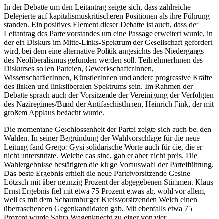
In der Debatte um den Leitantrag zeigte sich, dass zahlreiche
Delegierte auf kapitalismuskritischeren Positionen als ihre Führung
standen. Ein positives Element dieser Debatte ist auch, dass der
Leitantrag des Parteivorstandes um eine Passage erweitert wurde, in
der ein Diskurs im Mitte-Links-Spektrum der Gesellschaft gefordert
wird, bei dem eine alternative Politik angesichts des Niedergangs
des Neoliberalismus gefunden werden soll. TeilnehmerInnen des
Diskurses sollen Parteien, GewerkschafterInnen,
WissenschaftlerInnen, KünstlerInnen und andere progressive Kräfte
des linken und linksliberalen Spektrums sein. Im Rahmen der
Debatte sprach auch der Vorsitzende der Vereinigung der Verfolgten
des Naziregimes/Bund der AntifaschistInnen, Heinrich Fink, der mit
großem Applaus bedacht wurde.
Die momentane Geschlossenheit der Partei zeigte sich auch bei den
Wahlen. In seiner Begründung der Wahlvorschläge für die neue
Leitung fand Gregor Gysi solidarische Worte auch für die, die er
nicht unterstützte. Welche das sind, gab er aber nicht preis. Die
Wahlergebnisse bestätigten die kluge Vorauswahl der Parteiführung.
Das beste Ergebnis erhielt die neue Parteivorsitzende Gesine
Lötzsch mit über neunzig Prozent der abgegebenen Stimmen. Klaus
Ernst Ergebnis fiel mit etwa 75 Prozent etwas ab, wohl vor allem,
weil es mit dem Schaumburger Kreisvorsitzenden Weich einen
überraschenden Gegenkandidaten gab. Mit ebenfalls etwa 75
Prozent wurde Sahra Wagenknecht zu einer von vier