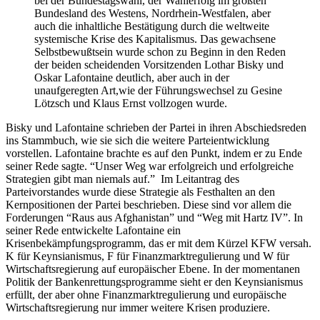
bei der Bundestagswahl, der Wahlerfolg im größten
Bundesland des Westens, Nordrhein-Westfalen, aber
auch die inhaltliche Bestätigung durch die weltweite
systemische Krise des Kapitalismus. Das gewachsene
Selbstbewußtsein wurde schon zu Beginn in den Reden
der beiden scheidenden Vorsitzenden Lothar Bisky und
Oskar Lafontaine deutlich, aber auch in der
unaufgeregten Art,wie der Führungswechsel zu Gesine
Lötzsch und Klaus Ernst vollzogen wurde.
Bisky und Lafontaine schrieben der Partei in ihren Abschiedsreden
ins Stammbuch, wie sie sich die weitere Parteientwicklung
vorstellen. Lafontaine brachte es auf den Punkt, indem er zu Ende
seiner Rede sagte. “Unser Weg war erfolgreich und erfolgreiche
Strategien gibt man niemals auf.” Im Leitantrag des
Parteivorstandes wurde diese Strategie als Festhalten an den
Kernpositionen der Partei beschrieben. Diese sind vor allem die
Forderungen “Raus aus Afghanistan” und “Weg mit Hartz IV”. In
seiner Rede entwickelte Lafontaine ein
Krisenbekämpfungsprogramm, das er mit dem Kürzel KFW versah.
K für Keynsianismus, F für Finanzmarktregulierung und W für
Wirtschaftsregierung auf europäischer Ebene. In der momentanen
Politik der Bankenrettungsprogramme sieht er den Keynsianismus
erfüllt, der aber ohne Finanzmarktregulierung und europäische
Wirtschaftsregierung nur immer weitere Krisen produziere.