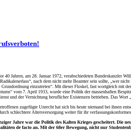
rufsverboten!
or 40 Jahren, am 28. Januar 1972, verabschiedeten Bundeskanzler Will
adikalenerlass“, nach dem nicht mehr Beamter sein sollte, „wer nicht di
 Grundordnung einzutreten“. Mit dieser Floskel, fast wortgleich mit de
tums“ vom 7. April 1933, wurde eine Politik der massenhaften Bespit
Dienst und der Vernichtung beruflicher Existenzen betrieben. Das Wort 
troffenen zugefügte Unrecht hat sich bis heute niemand bei ihnen entsch
durch schlechtere Altersversorgung weiter für ihr verfassungskonforme
ziger Jahre war die Politik des Kalten Krieges gescheitert. Die n
alitäten de facto an. Mit der 68er Bewegung, nicht nur Studente