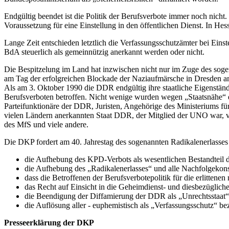
Endgültig beendet ist die Politik der Berufsverbote immer noch nicht
Voraussetzung für eine Einstellung in den öffentlichen Dienst. In H
Lange Zeit entschieden letztlich die Verfassungsschutzämter bei Ein
BdA steuerlich als gemeinnützig anerkannt werden oder nicht.
Die Bespitzelung im Land hat inzwischen nicht nur im Zuge des so
am Tag der erfolgreichen Blockade der Naziaufmärsche in Dresden am
Als am 3. Oktober 1990 die DDR endgültig ihre staatliche Eigenständ
Berufsverboten betroffen. Nicht wenige wurden wegen „Staatsnähe“ e
Parteifunktionäre der DDR, Juristen, Angehörige des Ministeriums für
vielen Ländern anerkannten Staat DDR, der Mitglied der UNO war, vor 
des MfS und viele andere.
Die DKP fordert am 40. Jahrestag des sogenannten Radikalenerlasses
die Aufhebung des KPD-Verbots als wesentlichen Bestandteil de
die Aufhebung des „Radikalenerlasses“ und alle Nachfolgekon
dass die Betroffenen der Berufsverbotepolitik für die erlittene
das Recht auf Einsicht in die Geheimdienst- und diesbezüglich
die Beendigung der Diffamierung der DDR als „Unrechtsstaat“,
die Auflösung aller - euphemistisch als „Verfassungsschutz“ be
Presseerklärung der DKP