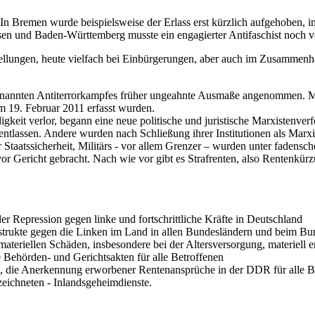
. In Bremen wurde beispielsweise der Erlass erst kürzlich aufgehoben,
essen und Baden-Württemberg musste ein engagierter Antifaschist noch 
stellungen, heute vielfach bei Einbürgerungen, aber auch im Zusammenh
genannten Antiterrorkampfes früher ungeahnte Ausmaße angenommen. 
 19. Februar 2011 erfasst wurden.
igkeit verlor, begann eine neue politische und juristische Marxistenv
ntlassen. Andere wurden nach Schließung ihrer Institutionen als Marx
 Staatssicherheit, Militärs - vor allem Grenzer – wurden unter fadensc
Gericht gebracht. Nach wie vor gibt es Strafrenten, also Rentenkürzun
r Repression gegen linke und fortschrittliche Kräfte in Deutschland
strukte gegen die Linken im Land in allen Bundesländern und beim Bu
n materiellen Schäden, insbesondere bei der Altersversorgung, materiell 
e Behörden- und Gerichtsakten für alle Betroffenen
 die Anerkennung erworbener Rentenansprüche in der DDR für alle Bet
zeichneten - Inlandsgeheimdienste.