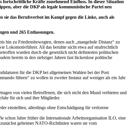
rtschrittliche Kräfte zunehmend Einfluss. In dieser Situation
en, aber die DKP als legale kommunistische Partei neu
n sie das Berufsverbot im Kampf gegen die Linke, auch als
nungen und 265 Entlassungen.
 bis hin zu Friedensbewegten, denen auch „mangelnde Distanz“ zu
 Lokomotivführer. All das beruhte nicht etwa auf strafrechtlich
troffen wurden durch die gesetzlich nicht definierten politischen
em bereits in den siebziger Jahren fast lückenlose politische
ndidaturen für die DKP bei allgemeinen Wahlen bei der Post
ommando führen“ zu wollen in zweiter Instanz auf weniger als ein Jahr
etragen von vielen Betroffenen, die sich nicht den Mund verbieten und
hr für sich und ihre Mitglieder.
er einstellten, allerdings ohne Entschädigung für verlorene
ie schon Jahre früher die Internationale Arbeitsorganisation ILO, eine
und zunächst geheimer NATO-Richtlinien waren sie vom