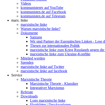
Videos
kommunistentv auf YouTube
kommunisten.de auf Facebook
kommunisten.de auf Telegram
marx. linke
marxistische linke
Warum marxistische linke?
Dokumente
Satzung
Wir sind Partner der Europäischen Linken - Lese 
Thesen zur internationalen Politik
marxistische linke zum Krieg Russlands gegen die
marxistische linke zum Ukraine-Konflikt
Mitglied werden
Spenden
marxistische linke auf Twitter
marxistische linke auf facebook
Service
Marxistische Theorie
Marxistische Theorie - Klassiker
Integrativer Marxismus
Referate
Downloads
Logo marxistische linke
Flugblätter | Druckvorlagen