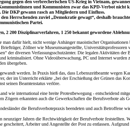
gung gegen den verbrecherischen US-Krieg in Vietnam, gewannen fo
Kommunistinnen und Kommunisten zwar das KPD-Verbot nicht kipp
n. Die DKP gewann rasch an Mitgliedern und Einfluss.
r den Herrschenden zuviel „Demokratie gewagt“, deshalb brauchte
ommunistischen Partei.
ungen, 2 200 Disziplinarverfahren, 1 250 bekannt gewordene Ableh
 man dafür hielt, nicht wenige Anhänger maoistischer Organisationen
efträger, Zöllner wie Museumsangestellte, Universitätsprofessoren wie
n“ der diversen Verfassungsschutzämter. Die legalen Aktivitäten der Be
und kriminalisiert. Ohne Videoüberwachung, PC und Internet wurden zud
rden übergeben.
angewandt werden. In Praxis hieß das, dass Lebenszeitbeamte wegen Ka
hrer, der im Unterricht erklärte „bei der Erschießung der Grünen das K
st seinen Beamtenstatus verlöre.
Land wie international eine breite Protestbewegung - entscheidend mitg
m Zögern erkannten auch die Gewerkschaften die Berufsverbote als Gefa
ndesländer die Berufsverbotepraxis beendeten und auch Betroffene wied
n neunziger Jahren die Rechtwidrigkeit der Berufverbote feststellten. W
e gescheitert, Arbeiter und Angestellte der Post zu entlassen. Aufgr