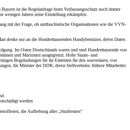
 in Bayern ist die Regelanfrage beim Verfassungsschutz noch immer
vor wenigen Jahren seine Einstellung erkämpfen.
ang mit der Frage, ob antifaschistische Organisationen wie die VVN-
Man denke nur an die Hunderttausenden Handybenutzer, deren Daten
erfolgung. Im Osten Deutschlands waren und sind Hunderttausende von
istinnen und Marxisten ausgegrenzt. Hohe Staats- und
heinigen Begründungen für ihr Eintreten für den souveränen, von
gen, für Minister der DDR, deren Stellvertreter, frühere Mitarbeiter
nd
entschädigt werden
roffenen, die Aufhebung aller „Strafrenten“