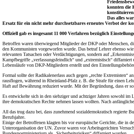
Friedensbewe
konnten die 
konstituiere
Das alles wa
Ersatz für ein nicht mehr durchsetzbares erneutes Verbot der k
Offiziell gab es insgesamt 11 000 Verfahren bezüglich Einstell
Betroffen waren überwiegend Mitglieder der DKP oder Menschen, die
den Kommunisten vorgeworfen wurde. Das betraf Lehrer ebenso wie Bri
relevanten Tatsachen oder Verdächtigungen, sondern auf „Erkenntnisse
Kampfbegriffe „verfassungsfeindlich“ und „extremistisch“ diffamiert 
Lebensläufe von DKP-Mitgliedern erstellt und den Einstellungsbehö
Formal sollte der Radikalenerlass auch gegen „rechte Extremisten“ 
rausflogen, während in Rheinland-Pfalz z. B. die Strafe für einen Le
Haft auf Bewährung reduziert wurde. Mit der Begründung, dass er son
Es entwickelte sich in den siebziger und achtziger Jahren sowohl im 
ihre demokratischen Rechte nehmen lassen wollten. Nach anfängliche
All das trug dazu bei, dass zunehmend sozialdemokratisch regierte Bu
Berufsjahre.
Einige der Betroffenen klagten bis vor europäische Gerichte, die in de
Unterorganisation der UN. Zuvor waren vor Arbeitsgerichten Versuch
Bundespostministerium als „Sicherheitsrisiken“ diffamiert worden.