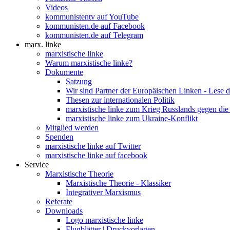
Videos
kommunistentv auf YouTube
kommunisten.de auf Facebook
kommunisten.de auf Telegram
marx. linke
marxistische linke
Warum marxistische linke?
Dokumente
Satzung
Wir sind Partner der Europäischen Linken - Lese 
Thesen zur internationalen Politik
marxistische linke zum Krieg Russlands gegen die
marxistische linke zum Ukraine-Konflikt
Mitglied werden
Spenden
marxistische linke auf Twitter
marxistische linke auf facebook
Service
Marxistische Theorie
Marxistische Theorie - Klassiker
Integrativer Marxismus
Referate
Downloads
Logo marxistische linke
Flugblätter | Druckvorlagen