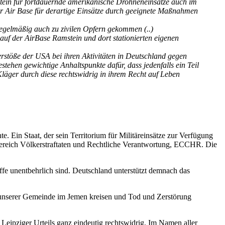
tein für fortdauernde amerikanische Drohneneinsätze auch im
der Air Base für derartige Einsätze durch geeignete Maßnahmen
regelmäßig auch zu zivilen Opfern gekommen (..)
uf der AirBase Ramstein und dort stationierten eigenen
rstöße der USA bei ihren Aktivitäten in Deutschland gegen
estehen gewichtige Anhaltspunkte dafür, dass jedenfalls ein Teil
läger durch diese rechtswidrig in ihrem Recht auf Leben
 Ein Staat, der sein Territorium für Militäreinsätze zur Verfügung
mbereich Völkerstraftaten und Rechtliche Verantwortung, ECCHR. Die
iffe unentbehrlich sind. Deutschland unterstützt demnach das
er unserer Gemeinde im Jemen kreisen und Tod und Zerstörung
 Leipziger Urteils ganz eindeutig rechtswidrig. Im Namen aller