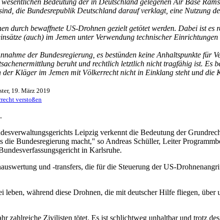
r wesentlichen Bedeutung der in Deutschland gelegenen Air Base Rams
 sind, die Bundesrepublik Deutschland darauf verklagt, eine Nutzung 
en durch bewaffnete US-Drohnen gezielt getötet werden. Dabei ist es 
insätze (auch) im Jemen unter Verwendung technischer Einrichtungen a
Annahme der Bundesregierung, es bestünden keine Anhaltspunkte für Ve
achenermittlung beruht und rechtlich letztlich nicht tragfähig ist. Es b
er Kläger im Jemen mit Völkerrecht nicht in Einklang steht und die K
ter, 19. März 2019
recht verstoßen
.
esverwaltungsgerichts Leipzig verkennt die Bedeutung der Grundrechte.
s es die Bundesregierung macht," so Andreas Schüller, Leiter Program
Bundesverfassungsgericht in Karlsruhe.
tenauswertung und -transfers, die für die Steuerung der US-Drohnenangr
frei leben, während diese Drohnen, die mit deutscher Hilfe fliegen, üb
zahlreiche Zivilisten tötet. Es ist schlichtweg unhaltbar und trotz des