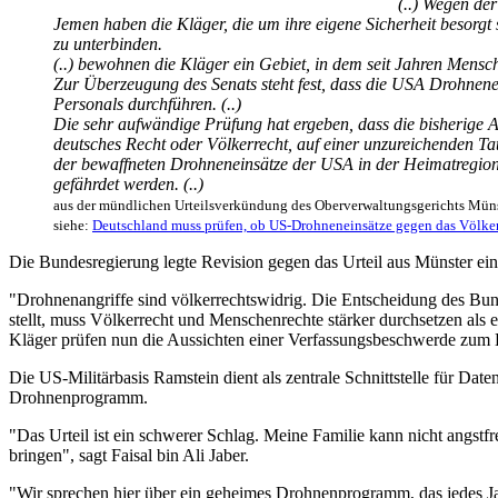
(..) Wegen de
Jemen haben die Kläger, die um ihre eigene Sicherheit besorgt
zu unterbinden.
(..)
bewohnen die Kläger ein Gebiet, in dem seit Jahren Mensch
Zur Überzeugung des Senats steht fest, dass die USA Drohnene
Personals durchführen. (..)
Die sehr aufwändige Prüfung hat ergeben, dass die bisherige 
deutsches Recht oder Völkerrecht, auf einer unzureichenden Tats
der bewaffneten Drohneneinsätze der USA in der Heimatregion d
gefährdet werden. (..)
aus der mündlichen Urteilsverkündung des Oberverwaltungsgerichts Müns
siehe:
Deutschland muss prüfen, ob US-Drohneneinsätze gegen das Völker
Die Bundesregierung legte Revision gegen das Urteil aus Münster ein
"Drohnenangriffe sind völkerrechtswidrig. Die Entscheidung des Bund
stellt, muss Völkerrecht und Menschenrechte stärker durchsetzen al
Kläger prüfen nun die Aussichten einer Verfassungsbeschwerde zum 
Die US-Militärbasis Ramstein dient als zentrale Schnittstelle für Da
Drohnenprogramm.
"Das Urteil ist ein schwerer Schlag. Meine Familie kann nicht angst
bringen", sagt Faisal bin Ali Jaber.
"Wir sprechen hier über ein geheimes Drohnenprogramm, das jedes Jahr 