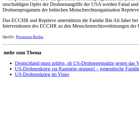
unschuldigen Opfer der Drohnenangriffe der USA werden Faisal und sei
Drohnenprogamms der britischen Menschrechtsorganisation Reprieve
Das ECCHR und Reprieve unterstützen die Familie Bin Ali Jaber bei 
Interventionen des ECCHR zu den Menschenrechtsverletzungen der
Quelle:
Pressenza Berlin
mehr zum Thema
Deutschland muss prüfen, ob US-Drohneneinsätze gegen das V
US-Drohnenkrieg via Ramstein stoppen! – jemenitische Famili
US-Drohnenkrieg im Visier