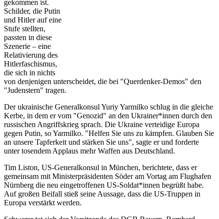
gekommen ist.
Schilder, die Putin
und Hitler auf eine
Stufe stellten,
passten in diese
Szenerie – eine
Relativierung des
Hitlerfaschismus,
die sich in nichts
von denjenigen unterscheidet, die bei "Querdenker-Demos" den
"Judenstern" tragen.
Der ukrainische Generalkonsul Yuriy Yarmilko schlug in die gleiche
Kerbe, in dem er vom "Genozid" an den Ukrainer*innen durch den
russischen Angriffskrieg sprach. Die Ukraine verteidige Europa
gegen Putin, so Yarmilko. "Helfen Sie uns zu kämpfen. Glauben Sie
an unsere Tapferkeit und stärken Sie uns", sagte er und forderte
unter tosendem Applaus mehr Waffen aus Deutschland.
Tim Liston, US-Generalkonsul in München, berichtete, dass er
gemeinsam mit Ministerpräsidenten Söder am Vortag am Flughafen
Nürnberg die neu eingetroffenen US-Soldat*innen begrüßt habe.
Auf großen Beifall stieß seine Aussage, dass die US-Truppen in
Europa verstärkt werden.