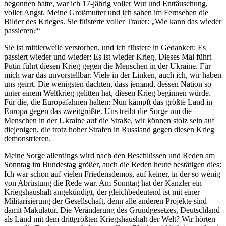
begonnen hatte, war ich 17-jährig voller Wut und Enttäuschung,
voller Angst. Meine Großmutter und ich sahen im Fernsehen die
Bilder des Krieges. Sie flüsterte voller Trauer: „Wie kann das wieder
passieren?“
Sie ist mittlerweile verstorben, und ich flüstere in Gedanken: Es
passiert wieder und wieder: Es ist wieder Krieg. Dieses Mal führt
Putin führt diesen Krieg gegen die Menschen in der Ukraine. Für
mich war das unvorstellbar. Viele in der Linken, auch ich, wir haben
uns geirrt. Die wenigsten dachten, dass jemand, dessen Nation so
unter einem Weltkrieg gelitten hat, diesen Krieg beginnen würde.
Für die, die Europafahnen halten: Nun kämpft das größte Land in
Europa gegen das zweitgrößte. Uns treibt die Sorge um die
Menschen in der Ukraine auf die Straße, wir können stolz sein auf
diejenigen, die trotz hoher Strafen in Russland gegen diesen Krieg
demonstrieren.
Meine Sorge allerdings wird nach den Beschlüssen und Reden am
Sonntag im Bundestag größer, auch die Reden heute bestätigen dies:
Ich war schon auf vielen Friedensdemos, auf keiner, in der so wenig
von Abrüstung die Rede war. Am Sonntag hat der Kanzler ein
Kriegshaushalt angekündigt, der gleichbedeutend ist mit einer
Militarisierung der Gesellschaft, denn alle anderen Projekte sind
damit Makulatur. Die Veränderung des Grundgesetzes, Deutschland
als Land mit dem drittgrößten Kriegshaushalt der Welt? Wir hörten