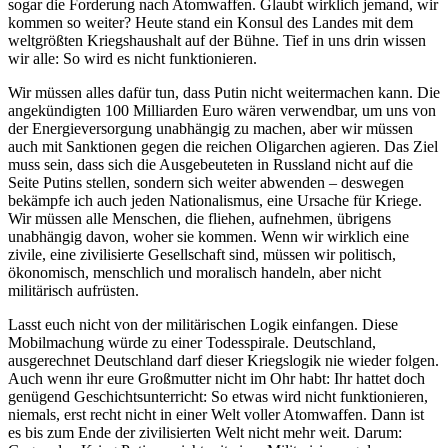
sogar die Forderung nach Atomwaffen. Glaubt wirklich jemand, wir
kommen so weiter? Heute stand ein Konsul des Landes mit dem
weltgrößten Kriegshaushalt auf der Bühne. Tief in uns drin wissen
wir alle: So wird es nicht funktionieren.
Wir müssen alles dafür tun, dass Putin nicht weitermachen kann. Die
angekündigten 100 Milliarden Euro wären verwendbar, um uns von
der Energieversorgung unabhängig zu machen, aber wir müssen
auch mit Sanktionen gegen die reichen Oligarchen agieren. Das Ziel
muss sein, dass sich die Ausgebeuteten in Russland nicht auf die
Seite Putins stellen, sondern sich weiter abwenden – deswegen
bekämpfe ich auch jeden Nationalismus, eine Ursache für Kriege.
Wir müssen alle Menschen, die fliehen, aufnehmen, übrigens
unabhängig davon, woher sie kommen. Wenn wir wirklich eine
zivile, eine zivilisierte Gesellschaft sind, müssen wir politisch,
ökonomisch, menschlich und moralisch handeln, aber nicht
militärisch aufrüsten.
Lasst euch nicht von der militärischen Logik einfangen. Diese
Mobilmachung würde zu einer Todesspirale. Deutschland,
ausgerechnet Deutschland darf dieser Kriegslogik nie wieder folgen.
Auch wenn ihr eure Großmutter nicht im Ohr habt: Ihr hattet doch
genügend Geschichtsunterricht: So etwas wird nicht funktionieren,
niemals, erst recht nicht in einer Welt voller Atomwaffen. Dann ist
es bis zum Ende der zivilisierten Welt nicht mehr weit. Darum: