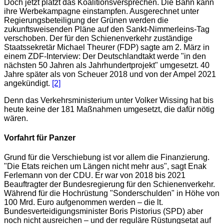
Doch jetzt platzt das Koalitionsversprechen. Die Bahn kann
ihre Werbekampagne einstampfen. Ausgerechnet unter
Regierungsbeteiligung der Grünen werden die
zukunftsweisenden Pläne auf den Sankt-Nimmerleins-Tag
verschoben. Der für den Schienenverkehr zuständige
Staatssekretär Michael Theurer (FDP) sagte am 2. März in
einem ZDF-Interview: Der Deutschlandtakt werde "in den
nächsten 50 Jahren als Jahrhundertprojekt" umgesetzt. 40
Jahre später als von Scheuer 2018 und von der Ampel 2021
angekündigt.
[2]
Denn das Verkehrsministerium unter Volker Wissing hat bis
heute keine der 181 Maßnahmen umgesetzt, die dafür nötig
wären.
Vorfahrt für Panzer
Grund für die Verschiebung ist vor allem die Finanzierung.
"Die Etats reichen um Längen nicht mehr aus", sagt Enak
Ferlemann von der CDU. Er war von 2018 bis 2021
Beauftragter der Bundesregierung für den Schienenverkehr.
Während für die Hochrüstung "Sonderschulden" in Höhe von
100 Mrd. Euro aufgenommen werden – die lt.
Bundesverteidigungsminister Boris Pistorius (SPD) aber
noch nicht ausreichen – und der reguläre Rüstungsetat auf