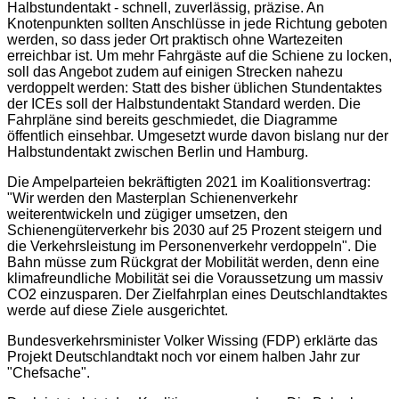
Halbstundentakt - schnell, zuverlässig, präzise. An
Knotenpunkten sollten Anschlüsse in jede Richtung geboten
werden, so dass jeder Ort praktisch ohne Wartezeiten
erreichbar ist. Um mehr Fahrgäste auf die Schiene zu locken,
soll das Angebot zudem auf einigen Strecken nahezu
verdoppelt werden: Statt des bisher üblichen Stundentaktes
der ICEs soll der Halbstundentakt Standard werden. Die
Fahrpläne sind bereits geschmiedet, die Diagramme
öffentlich einsehbar. Umgesetzt wurde davon bislang nur der
Halbstundentakt zwischen Berlin und Hamburg.
Die Ampelparteien bekräftigten 2021 im Koalitionsvertrag:
"Wir werden den Masterplan Schienenverkehr
weiterentwickeln und zügiger umsetzen, den
Schienengüterverkehr bis 2030 auf 25 Prozent steigern und
die Verkehrsleistung im Personenverkehr verdoppeln". Die
Bahn müsse zum Rückgrat der Mobilität werden, denn eine
klimafreundliche Mobilität sei die Voraussetzung um massiv
CO2 einzusparen. Der Zielfahrplan eines Deutschlandtaktes
werde auf diese Ziele ausgerichtet.
Bundesverkehrsminister Volker Wissing (FDP) erklärte das
Projekt Deutschlandtakt noch vor einem halben Jahr zur
"Chefsache".