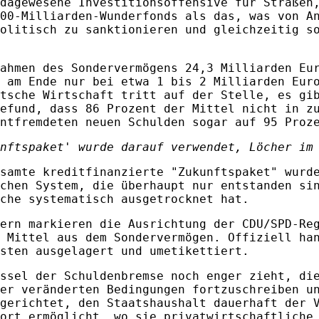
dagewesene Investitionsoffensive für Straßen
00‑Milliarden‑Wunderfonds als das, was von A
olitisch zu sanktionieren und gleichzeitig s
ahmen des Sondervermögens 24,3 Milliarden Eu
 am Ende nur bei etwa 1 bis 2 Milliarden Eur
tsche Wirtschaft tritt auf der Stelle, es gi
efund, dass 86 Prozent der Mittel nicht in z
ntfremdeten neuen Schulden sogar auf 95 Proz
nftspaket' wurde darauf verwendet, Löcher im
samte kreditfinanzierte "Zukunftspaket" wurd
chen System, die überhaupt nur entstanden si
che systematisch ausgetrocknet hat.
ern markieren die Ausrichtung der CDU/SPD-Re
 Mittel aus dem Sondervermögen. Offiziell ha
sten ausgelagert und umetikettiert.
ssel der Schuldenbremse noch enger zieht, di
er veränderten Bedingungen fortzuschreiben u
gerichtet, den Staatshaushalt dauerhaft der 
ort ermöglicht, wo sie privatwirtschaftliche