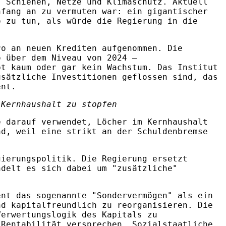
, Schienen, Netze und Klimaschutz. Aktuell
nfang an zu vermuten war: ein gigantischer
o zu tun, als würde die Regierung in die
ro an neuen Krediten aufgenommen. Die
o über dem Niveau von 2024 –
bt kaum oder gar kein Wachstum. Das Institut
usätzliche Investitionen geflossen sind, das
ent.
 Kernhaushalt zu stopfen
e darauf verwendet, Löcher im Kernhaushalt
nd, weil eine strikt an der Schuldenbremse
gierungspolitik. Die Regierung ersetzt
ndelt es sich dabei um "zusätzliche"
ent das sogenannte "Sondervermögen" als ein
nd kapitalfreundlich zu reorganisieren. Die
Verwertungslogik des Kapitals zu
 Rentabilität versprechen. Sozialstaatliche