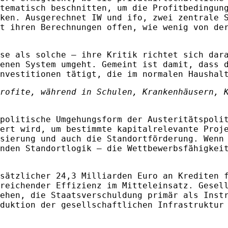
tematisch beschnitten, um die Profitbedingun
ken. Ausgerechnet IW und ifo, zwei zentrale 
t ihren Berechnungen offen, wie wenig von de
se als solche – ihre Kritik richtet sich dar
enen System umgeht. Gemeint ist damit, dass 
nvestitionen tätigt, die im normalen Haushal
rofite, während in Schulen, Krankenhäusern, 
politische Umgehungsform der Austeritätspoli
ert wird, um bestimmte kapitalrelevante Proj
sierung und auch die Standortförderung. Wenn
nden Standortlogik – die Wettbewerbsfähigkei
sätzlicher 24,3 Milliarden Euro an Krediten 
reichender Effizienz im Mitteleinsatz. Gesel
ehen, die Staatsverschuldung primär als Inst
duktion der gesellschaftlichen Infrastruktur