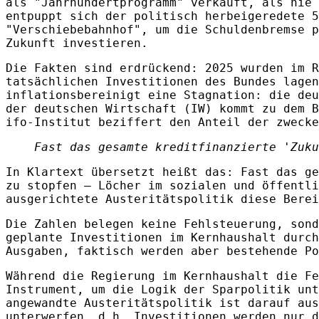
als "Jahrhundertprogramm" verkauft, als nie 
entpuppt sich der politisch herbeigeredete 5
"Verschiebebahnhof", um die Schuldenbremse p
Zukunft investieren.
Die Fakten sind erdrückend: 2025 wurden im R
tatsächlichen Investitionen des Bundes lagen
inflationsbereinigt eine Stagnation: die deu
der deutschen Wirtschaft (IW) kommt zu dem B
ifo‑Institut beziffert den Anteil der zwecke
Fast das gesamte kreditfinanzierte 'Zuku
In Klartext übersetzt heißt das: Fast das ge
zu stopfen – Löcher im sozialen und öffentli
ausgerichtete Austeritätspolitik diese Berei
Die Zahlen belegen keine Fehlsteuerung, sond
geplante Investitionen im Kernhaushalt durch
Ausgaben, faktisch werden aber bestehende Po
Während die Regierung im Kernhaushalt die Fe
Instrument, um die Logik der Sparpolitik unt
angewandte Austeritätspolitik ist darauf aus
unterwerfen, d.h. Investitionen werden nur d