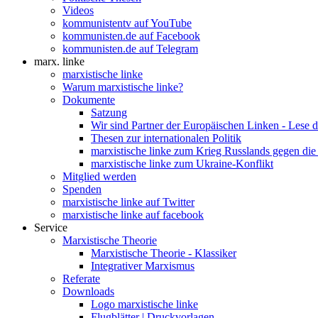
Videos
kommunistentv auf YouTube
kommunisten.de auf Facebook
kommunisten.de auf Telegram
marx. linke
marxistische linke
Warum marxistische linke?
Dokumente
Satzung
Wir sind Partner der Europäischen Linken - Lese 
Thesen zur internationalen Politik
marxistische linke zum Krieg Russlands gegen die
marxistische linke zum Ukraine-Konflikt
Mitglied werden
Spenden
marxistische linke auf Twitter
marxistische linke auf facebook
Service
Marxistische Theorie
Marxistische Theorie - Klassiker
Integrativer Marxismus
Referate
Downloads
Logo marxistische linke
Flugblätter | Druckvorlagen