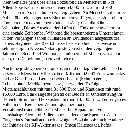
ihrer Gehälter geht über einen Sozialfond an Menschen in Not.
Allein Elke Kahr hat in Graz heuer 54.000 Euro an rund 700
Menschen in Notsituationen weitergegeben. An Menschen, die trotz
Arbeit über ein so geringes Einkommen verfügen, dass sie und ihre
Familien nicht davon leben können. LAbg. Claudia Klimt-
Weithaler: „Dieses Auseinanderklaffen der Einkommensschere ist
eine soziale Zeitbombe. Während die börsennotierten Unternehmen
in den vergangen Jahren Milliarden an Dividenden ausgeschüttet
haben, stagnieren die Reallöhne seit vielen Jahren – teilweise auf
sehr niedrigem Niveau.“ Stark gestiegen ist in den vergangenen
Jahren der Bedarf bei Wohnungskautionen und Mieten, vor allem
auch, um Delogierungen zu verhindern.
Auch die gestiegenen Energiekosten und der tägliche Lebensbedarf
lassen die Menschen Hilfe suchen. Mit rund 62.000 Euro wurde das
meiste Geld für den Bereich Lebensbedarf (Schulmaterial,
Lebensmittel, Medikamente usw.) verwendet. Es folgen
Mietzinszahlungen mit rund 31.600 Euro und Kautionen mit rund
16.600 Euro. Stark angestiegen ist der Bedarf an Unterstützung im
Bereich Strom- und Heizkosten mit rund 14.500 Euro. Ferner gab es
Hilfe in den Bereichen Wohnungssanierungen,
Verfahrenskostenbeihilfe für Mieter, bei Reparaturen von
Haushaltsgeräten und Boilern sowie allgemeine Spenden. Auf die
Frage eines Journalisten nach etwaigem Sozialmissbrauch reagierte
der Initiator des KP-Aktionstages, Ernest Kaltenegger, heftig: