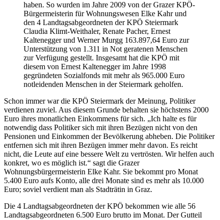
haben. So wurden im Jahre 2009 von der Grazer KPÖ-
Bürgermeisterin für Wohnungswesen Elke Kahr und
den 4 Landtagsabgeordneten der KPÖ Steiermark
Claudia Klimt-Weithaler, Renate Pacher, Ernest
Kaltenegger und Werner Murgg 163.897,64 Euro zur
Unterstützung von 1.311 in Not geratenen Menschen
zur Verfügung gestellt. Insgesamt hat die KPÖ mit
diesem von Ernest Kaltenegger im Jahre 1998
gegründeten Sozialfonds mit mehr als 965.000 Euro
notleidenden Menschen in der Steiermark geholfen.
Schon immer war die KPÖ Steiermark der Meinung, Politiker
verdienen zuviel. Aus diesem Grunde behalten sie höchstens 2000
Euro ihres monatlichen Einkommens für sich. „Ich halte es für
notwendig dass Politiker sich mit ihren Bezügen nicht von den
Pensionen und Einkommen der Bevölkerung abheben. Die Politiker
entfernen sich mit ihren Bezügen immer mehr davon. Es reicht
nicht, die Leute auf eine bessere Welt zu vertrösten. Wir helfen auch
konkret, wo es möglich ist.“ sagt die Grazer
Wohnungsbürgermeisterin Elke Kahr. Sie bekommt pro Monat
5.400 Euro aufs Konto, alle drei Monate sind es mehr als 10.000
Euro; soviel verdient man als Stadträtin in Graz.
Die 4 Landtagsabgeordneten der KPÖ bekommen wie alle 56
Landtagsabgeordneten 6.500 Euro brutto im Monat. Der Gutteil