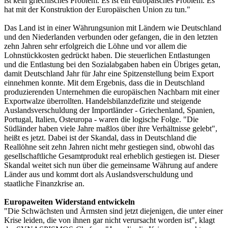
ist kein griechisches Problem. Es ist ein europäisches Problem. Es
hat mit der Konstruktion der Europäischen Union zu tun."
Das Land ist in einer Währungsunion mit Ländern wie Deutschland
und den Niederlanden verbunden oder gefangen, die in den letzten
zehn Jahren sehr erfolgreich die Löhne und vor allem die
Lohnstückkosten gedrückt haben. Die steuerlichen Entlastungen
und die Entlastung bei den Sozialabgaben haben ein Übriges getan,
damit Deutschland Jahr für Jahr eine Spitzenstellung beim Export
einnehmen konnte. Mit dem Ergebnis, dass die in Deutschland
produzierenden Unternehmen die europäischen Nachbarn mit einer
Exportwalze überrollten. Handelsbilanzdefizite und steigende
Auslandsverschuldung der Importländer - Griechenland, Spanien,
Portugal, Italien, Osteuropa - waren die logische Folge. "Die
Südländer haben viele Jahre maßlos über ihre Verhältnisse gelebt",
heißt es jetzt. Dabei ist der Skandal, dass in Deutschland die
Reallöhne seit zehn Jahren nicht mehr gestiegen sind, obwohl das
gesellschaftliche Gesamtprodukt real erheblich gestiegen ist. Dieser
Skandal weitet sich nun über die gemeinsame Währung auf andere
Länder aus und kommt dort als Auslandsverschuldung und
staatliche Finanzkrise an.
Europaweiten Widerstand entwickeln
"Die Schwächsten und Ärmsten sind jetzt diejenigen, die unter einer
Krise leiden, die von ihnen gar nicht verursacht worden ist", klagt