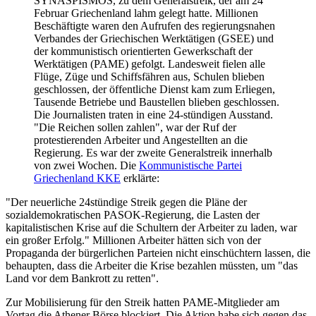
SYNASPISMOS, zu dem Generalstreik, der am 24
Februar Griechenland lahm gelegt hatte. Millionen
Beschäftigte waren den Aufrufen des regierungsnahen
Verbandes der Griechischen Werktätigen (GSEE) und
der kommunistisch orientierten Gewerkschaft der
Werktätigen (PAME) gefolgt. Landesweit fielen alle
Flüge, Züge und Schiffsfähren aus, Schulen blieben
geschlossen, der öffentliche Dienst kam zum Erliegen,
Tausende Betriebe und Baustellen blieben geschlossen.
Die Journalisten traten in eine 24-stündigen Ausstand.
"Die Reichen sollen zahlen", war der Ruf der
protestierenden Arbeiter und Angestellten an die
Regierung. Es war der zweite Generalstreik innerhalb
von zwei Wochen. Die
Kommunistische Partei
Griechenland KKE
erklärte:
"Der neuerliche 24stündige Streik gegen die Pläne der
sozialdemokratischen PASOK-Regierung, die Lasten der
kapitalistischen Krise auf die Schultern der Arbeiter zu laden, war
ein großer Erfolg." Millionen Arbeiter hätten sich von der
Propaganda der bürgerlichen Parteien nicht einschüchtern lassen, die
behaupten, dass die Arbeiter die Krise bezahlen müssten, um "das
Land vor dem Bankrott zu retten".
Zur Mobilisierung für den Streik hatten PAME-Mitglieder am
Vortag die Athener Börse blockiert. Die Aktion habe sich gegen das