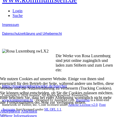
Login
Suche
Impressum
Datenschutzerklärung und Urheberrecht
Die Werke von Rosa Luxemburg
sind jetzt online zugänglich und
laden zum Stöbern und zum Lesen
ein:
Wir nutzen Cookies auf unserer Website. Einige von ihnen sind
essenziell für den Betrieb der Seite, während andere uns helfen, diese
https://rosaluxemburgwerke.de/buecher
Website und die Nutzererfahrung zu verbessern (Tracking Cookies).
Sie können selbst entscheiden, ob Sie die Cookies zulassen möchten.
Copyright © 2026 Joomla!. All Rights Reserved. Powered by
Bitte beachten Sie, dass bei einer Ablehnung womöglich nicht mehr
www.kommunisten.de
- Designed by JoomlArt.com.
Bootstrap
is a front-end
alle Funktionalitäten der Seite zur Verfügung stehen.
framework of Twitter, Inc. Code licensed under
Apache License v2.0
.
Font
Awesome
font licensed under
SIL OFL 1.1
.
Akzeptieren
Ablehnen
Weitere Informationen