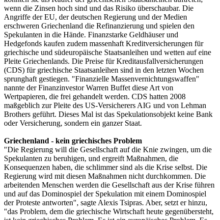
wenn die Zinsen hoch sind und das Risiko überschaubar. Die
Angriffe der EU, der deutschen Regierung und der Medien
erschweren Griechenland die Refinanzierung und spielen den
Spekulanten in die Hände. Finanzstarke Geldhäuser und
Hedgefonds kaufen zudem massenhaft Kreditversicherungen für
griechische und südeuropäische Staatsanleihen und wetten auf eine
Pleite Griechenlands. Die Preise für Kreditausfallversicherungen
(CDS) für griechische Staatsanleihen sind in den letzten Wochen
sprunghaft gestiegen. "Finanzielle Massenvernichtungswaffen"
nannte der Finanzinvestor Warren Buffet diese Art von
Wertpapieren, die frei gehandelt werden. CDS hatten 2008
maßgeblich zur Pleite des US-Versicherers AIG und von Lehman
Brothers geführt. Dieses Mal ist das Spekulationsobjekt keine Bank
oder Versicherung, sondern ein ganzer Staat.
Griechenland - kein griechisches Problem
"Die Regierung will die Gesellschaft auf die Knie zwingen, um die
Spekulanten zu beruhigen, und ergreift Maßnahmen, die
Konsequenzen haben, die schlimmer sind als die Krise selbst. Die
Regierung wird mit diesen Maßnahmen nicht durchkommen. Die
arbeitenden Menschen werden die Gesellschaft aus der Krise führen
und auf das Dominospiel der Spekulation mit einem Dominospiel
der Proteste antworten", sagte Alexis Tsipras. Aber, setzt er hinzu,
"das Problem, dem die griechische Wirtschaft heute gegenübersteht,