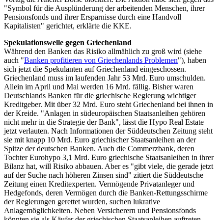
"Symbol für die Ausplünderung der arbeitenden Menschen, ihrer
Pensionsfonds und ihrer Ersparnisse durch eine Handvoll
Kapitalisten" gerichtet, erklärte die KKE.
Spekulationswelle gegen Griechenland
Während den Banken das Risiko allmählich zu groß wird (siehe
auch "
Banken profitieren von Griechenlands Problemen
"), haben
sich jetzt die Spekulanten auf Griechenland eingeschossen.
Griechenland muss im laufenden Jahr 53 Mrd. Euro umschulden.
Allein im April und Mai werden 16 Mrd. fällig. Bisher waren
Deutschlands Banken für die griechische Regierung wichtiger
Kreditgeber. Mit über 32 Mrd. Euro steht Griechenland bei ihnen in
der Kreide. "Anlagen in südeuropäischen Staatsanleihen gehören
nicht mehr in die Strategie der Bank", lässt die Hypo Real Estate
jetzt verlauten. Nach Informationen der Süddeutschen Zeitung steht
sie mit knapp 10 Mrd. Euro griechischer Staatsanleihen an der
Spitze der deutschen Banken. Auch die Commerzbank, deren
Tochter Eurohypo 3,1 Mrd. Euro griechische Staatsanleihen in ihrer
Bilanz hat, will Risiko abbauen. Aber es "gibt viele, die gerade jetzt
auf der Suche nach höheren Zinsen sind" zitiert die Süddeutsche
Zeitung einen Kreditexperten. Vermögende Privatanleger und
Hedgefonds, deren Vermögen durch die Banken-Rettungsschirme
der Regierungen gerettet wurden, suchen lukrative
Anlagemöglichkeiten. Neben Versicherern und Pensionsfonds
könnten sie als Käufer der griechischen Staatsanleihen auftreten,