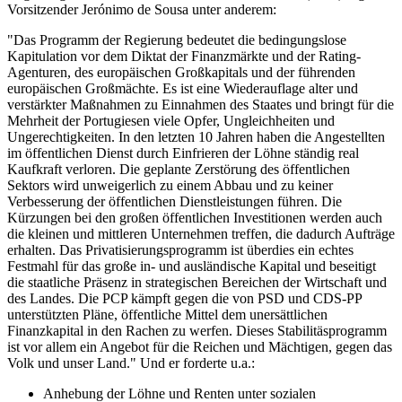
Vorsitzender Jerónimo de Sousa unter anderem:
"Das Programm der Regierung bedeutet die bedingungslose
Kapitulation vor dem Diktat der Finanzmärkte und der Rating-
Agenturen, des europäischen Großkapitals und der führenden
europäischen Großmächte. Es ist eine Wiederauflage alter und
verstärkter Maßnahmen zu Einnahmen des Staates und bringt für die
Mehrheit der Portugiesen viele Opfer, Ungleichheiten und
Ungerechtigkeiten. In den letzten 10 Jahren haben die Angestellten
im öffentlichen Dienst durch Einfrieren der Löhne ständig real
Kaufkraft verloren. Die geplante Zerstörung des öffentlichen
Sektors wird unweigerlich zu einem Abbau und zu keiner
Verbesserung der öffentlichen Dienstleistungen führen. Die
Kürzungen bei den großen öffentlichen Investitionen werden auch
die kleinen und mittleren Unternehmen treffen, die dadurch Aufträge
erhalten. Das Privatisierungsprogramm ist überdies ein echtes
Festmahl für das große in- und ausländische Kapital und beseitigt
die staatliche Präsenz in strategischen Bereichen der Wirtschaft und
des Landes. Die PCP kämpft gegen die von PSD und CDS-PP
unterstützten Pläne, öffentliche Mittel dem unersättlichen
Finanzkapital in den Rachen zu werfen. Dieses Stabilitäsprogramm
ist vor allem ein Angebot für die Reichen und Mächtigen, gegen das
Volk und unser Land." Und er forderte u.a.:
Anhebung der Löhne und Renten unter sozialen