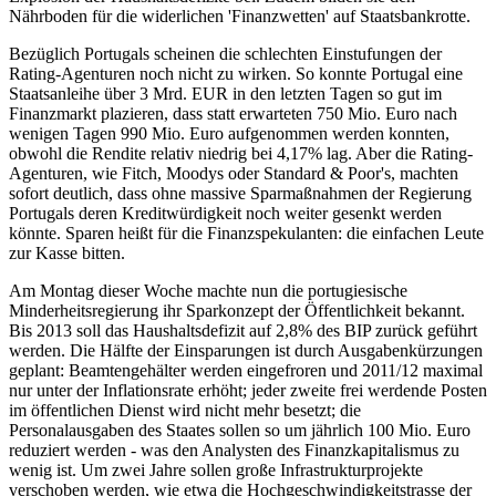
Nährboden für die widerlichen 'Finanzwetten' auf Staatsbankrotte.
Bezüglich Portugals scheinen die schlechten Einstufungen der
Rating-Agenturen noch nicht zu wirken. So konnte Portugal eine
Staatsanleihe über 3 Mrd. EUR in den letzten Tagen so gut im
Finanzmarkt plazieren, dass statt erwarteten 750 Mio. Euro nach
wenigen Tagen 990 Mio. Euro aufgenommen werden konnten,
obwohl die Rendite relativ niedrig bei 4,17% lag. Aber die Rating-
Agenturen, wie Fitch, Moodys oder Standard & Poor's, machten
sofort deutlich, dass ohne massive Sparmaßnahmen der Regierung
Portugals deren Kreditwürdigkeit noch weiter gesenkt werden
könnte. Sparen heißt für die Finanzspekulanten: die einfachen Leute
zur Kasse bitten.
Am Montag dieser Woche machte nun die portugiesische
Minderheitsregierung ihr Sparkonzept der Öffentlichkeit bekannt.
Bis 2013 soll das Haushaltsdefizit auf 2,8% des BIP zurück geführt
werden. Die Hälfte der Einsparungen ist durch Ausgabenkürzungen
geplant: Beamtengehälter werden eingefroren und 2011/12 maximal
nur unter der Inflationsrate erhöht; jeder zweite frei werdende Posten
im öffentlichen Dienst wird nicht mehr besetzt; die
Personalausgaben des Staates sollen so um jährlich 100 Mio. Euro
reduziert werden - was den Analysten des Finanzkapitalismus zu
wenig ist. Um zwei Jahre sollen große Infrastrukturprojekte
verschoben werden, wie etwa die Hochgeschwindigkeitstrasse der