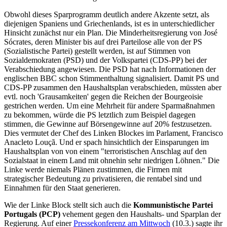
Obwohl dieses Sparprogramm deutlich andere Akzente setzt, als
diejenigen Spaniens und Griechenlands, ist es in unterschiedlicher
Hinsicht zunächst nur ein Plan. Die Minderheitsregierung von José
Sócrates, deren Minister bis auf drei Parteilose alle von der PS
(Sozialistische Partei) gestellt werden, ist auf Stimmen von
Sozialdemokraten (PSD) und der Volkspartei (CDS-PP) bei der
Verabschiedung angewiesen. Die PSD hat nach Informationen der
englischen BBC schon Stimmenthaltung signalisiert. Damit PS und
CDS-PP zusammen den Haushaltsplan verabschieden, müssten aber
evtl. noch 'Grausamkeiten' gegen die Reichen der Bourgeoisie
gestrichen werden. Um eine Mehrheit für andere Sparmaßnahmen
zu bekommen, würde die PS letztlich zum Beispiel dagegen
stimmen, die Gewinne auf Börsengewinne auf 20% festzusetzen.
Dies vermutet der Chef des Linken Blockes im Parlament, Francisco
Anacleto Louçã. Und er spach hinsichtlich der Einsparungen im
Haushaltsplan von von einem "terroristischen Anschlag auf den
Sozialstaat in einem Land mit ohnehin sehr niedrigen Löhnen." Die
Linke werde niemals Plänen zustimmen, die Firmen mit
strategischer Bedeutung zu privatisieren, die rentabel sind und
Einnahmen für den Staat generieren.
Wie der Linke Block stellt sich auch die
Kommunistische Partei
Portugals (PCP)
vehement gegen den Haushalts- und Sparplan der
Regierung. Auf einer
Pressekonferenz am Mittwoch
(10.3.) sagte ihr