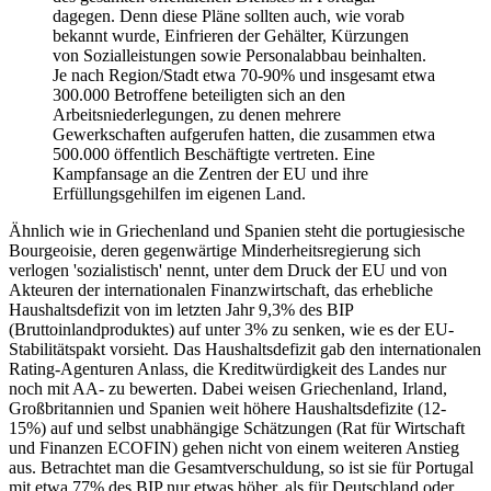
dagegen. Denn diese Pläne sollten auch, wie vorab
bekannt wurde, Einfrieren der Gehälter, Kürzungen
von Sozialleistungen sowie Personalabbau beinhalten.
Je nach Region/Stadt etwa 70-90% und insgesamt etwa
300.000 Betroffene beteiligten sich an den
Arbeitsniederlegungen, zu denen mehrere
Gewerkschaften aufgerufen hatten, die zusammen etwa
500.000 öffentlich Beschäftigte vertreten. Eine
Kampfansage an die Zentren der EU und ihre
Erfüllungsgehilfen im eigenen Land.
Ähnlich wie in Griechenland und Spanien steht die portugiesische
Bourgeoisie, deren gegenwärtige Minderheitsregierung sich
verlogen 'sozialistisch' nennt, unter dem Druck der EU und von
Akteuren der internationalen Finanzwirtschaft, das erhebliche
Haushaltsdefizit von im letzten Jahr 9,3% des BIP
(Bruttoinlandproduktes) auf unter 3% zu senken, wie es der EU-
Stabilitätspakt vorsieht. Das Haushaltsdefizit gab den internationalen
Rating-Agenturen Anlass, die Kreditwürdigkeit des Landes nur
noch mit AA- zu bewerten. Dabei weisen Griechenland, Irland,
Großbritannien und Spanien weit höhere Haushaltsdefizite (12-
15%) auf und selbst unabhängige Schätzungen (Rat für Wirtschaft
und Finanzen ECOFIN) gehen nicht von einem weiteren Anstieg
aus. Betrachtet man die Gesamtverschuldung, so ist sie für Portugal
mit etwa 77% des BIP nur etwas höher, als für Deutschland oder