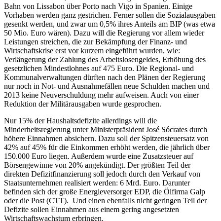
Bahn von Lissabon über Porto nach Vigo in Spanien. Einige
Vorhaben werden ganz gestrichen. Ferner sollen die Sozialausgaben
gesenkt werden, und zwar um 0,5% ihres Anteils am BIP (was etwa
50 Mio. Euro wären). Dazu will die Regierung vor allem wieder
Leistungen streichen, die zur Bekämpfung der Finanz- und
Wirtschaftskrise erst vor kurzem eingeführt wurden, wie:
Verlängerung der Zahlung des Arbeitslosengeldes, Erhöhung des
gesetzlichen Mindestlohnes auf 475 Euro. Die Regional- und
Kommunalverwaltungen dürften nach den Plänen der Regierung
nur noch in Not- und Ausnahmefällen neue Schulden machen und
2013 keine Neuverschuldung mehr aufweisen. Auch von einer
Reduktion der Militärausgaben wurde gesprochen.
Nur 15% der Haushaltsdefizite allerdings will die
Minderheitsregierung unter Ministerpräsident José Sócrates durch
höhere Einnahmen absichern. Dazu soll der Spitzensteuersatz von
42% auf 45% für die Einkommen erhöht werden, die jährlich über
150.000 Euro liegen. Außerdem wurde eine Zusatzsteuer auf
Börsengewinne von 20% angekündigt. Der größten Teil der
direkten Defizitfinanzierung soll jedoch durch den Verkauf von
Staatsunternehmen realisiert werden: 6 Mrd. Euro. Darunter
befinden sich der große Energieversorger EDP, die Ölfirma Galp
oder die Post (CTT). Und einen ebenfalls nicht geringen Teil der
Defizite sollen Einnahmen aus einem gering angesetzten
Wirtschaftswachstum erbringen.