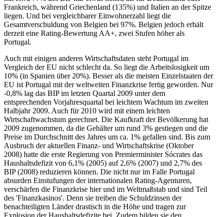
Frankreich, während Griechenland (135%) und Italien an der Spitze
liegen. Und bei vergleichbarer Einwohnerzahl liegt die
Gesamtverschuldung von Belgien bei 97%. Belgien jedoch erhält
derzeit eine Rating-Bewertung AA+, zwei Stufen höher als
Portugal.
Auch mit einigen anderen Wirtschaftsdaten steht Portugal im
Vergleich der EU nicht schlecht da. So liegt die Arbeitslosigkeit um
10% (in Spanien über 20%). Besser als die meisten Einzelstaaten der
EU ist Portugal mit der weltweiten Finanzkrise fertig geworden. Nur
-0,8% lag das BIP im letzten Quartal 2009 unter dem
entsprechenden Vorjahresquartal bei leichtem Wachtum im zweiten
Halbjahr 2009. Auch für 2010 wird mit einem leichten
Wirtschaftwachstum gerechnet. Die Kaufkraft der Bevölkerung hat
2009 zugenommen, da die Gehälter um rund 3% gestiegen und die
Preise im Durchschnitt des Jahres um ca. 1% gefallen sind. Bis zum
Ausbruch der aktuellen Finanz- und Wirtschaftskrise (Oktober
2008) hatte die erste Regierung von Premierminister Sócrates das
Haushaltsdefizit von 6,1% (2005) auf 2,6% (2007) und 2,7% des
BIP (2008) reduzieren können. Die nicht nur im Falle Portugal
absurden Einstufungen der internationalen Rating-Agenturen,
verschärfen die Finanzkrise hier und im Weltmaßstab und sind Teil
des 'Finanzkasinos'. Denn sie treiben die Schuldzinsen der
benachteiligten Länder drastisch in die Höhe und tragen zur
Explosion der Haushaltsdefizite bei. Zudem bilden sie den