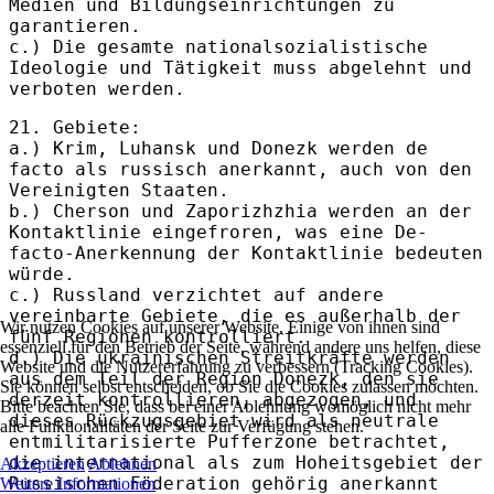
Medien und Bildungseinrichtungen zu
garantieren.
c.) Die gesamte nationalsozialistische
Ideologie und Tätigkeit muss abgelehnt und
verboten werden.
21. Gebiete:
a.) Krim, Luhansk und Donezk werden de
facto als russisch anerkannt, auch von den
Vereinigten Staaten.
b.) Cherson und Zaporizhzhia werden an der
Kontaktlinie eingefroren, was eine De-
facto-Anerkennung der Kontaktlinie bedeuten
würde.
c.) Russland verzichtet auf andere
vereinbarte Gebiete, die es außerhalb der
Wir nutzen Cookies auf unserer Website. Einige von ihnen sind
fünf Regionen kontrolliert.
essenziell für den Betrieb der Seite, während andere uns helfen, diese
d.) Die ukrainischen Streitkräfte werden
Website und die Nutzererfahrung zu verbessern (Tracking Cookies).
aus dem Teil der Region Donezk, den sie
Sie können selbst entscheiden, ob Sie die Cookies zulassen möchten.
derzeit kontrollieren, abgezogen, und
Bitte beachten Sie, dass bei einer Ablehnung womöglich nicht mehr
dieses Rückzugsgebiet wird als neutrale
alle Funktionalitäten der Seite zur Verfügung stehen.
entmilitarisierte Pufferzone betrachtet,
die international als zum Hoheitsgebiet der
Akzeptieren
Ablehnen
Russischen Föderation gehörig anerkannt
Weitere Informationen