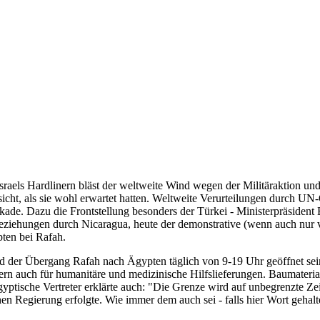
sraels Hardlinern bläst der weltweite Wind wegen der Militäraktion 
esicht, als sie wohl erwartet hatten. Weltweite Verurteilungen durch 
de. Dazu die Frontstellung besonders der Türkei - Ministerpräsident
ziehungen durch Nicaragua, heute der demonstrative (wenn auch nur v
ten bei Rafah.
 der Übergang Rafah nach Ägypten täglich von 9-19 Uhr geöffnet sein.
dern auch für humanitäre und medizinische Hilfslieferungen. Baumater
yptische Vertreter erklärte auch: "Die Grenze wird auf unbegrenzte Zei
 Regierung erfolgte. Wie immer dem auch sei - falls hier Wort gehalte