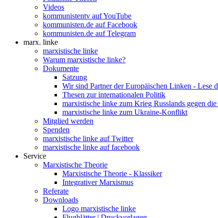
Videos
kommunistentv auf YouTube
kommunisten.de auf Facebook
kommunisten.de auf Telegram
marx. linke
marxistische linke
Warum marxistische linke?
Dokumente
Satzung
Wir sind Partner der Europäischen Linken - Lese 
Thesen zur internationalen Politik
marxistische linke zum Krieg Russlands gegen die
marxistische linke zum Ukraine-Konflikt
Mitglied werden
Spenden
marxistische linke auf Twitter
marxistische linke auf facebook
Service
Marxistische Theorie
Marxistische Theorie - Klassiker
Integrativer Marxismus
Referate
Downloads
Logo marxistische linke
Flugblätter | Druckvorlagen