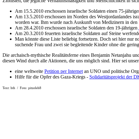
Zionisten, die jegliche Verhältnismäßigkeit und Menschlichkeit in sich l
Am 15.5.2010 erschossen israelische Soldaten einen 75-jährigen
Am 13.5.2010 erschossen im Norden des Westjordanlandes israe
worden war. Ihm wurde nach Auskunft von Medizinern in den
Am 28.4.2010 erschossen israelische Soldaten den 19-jährigen
Am 20.3.2010 feuerten israelische Soldaten auf Steine werfend
Man könnte diese Liste beliebig fortsetzen. Doch sei hier nur 
suchende Frau und zwei sie begleitende Kinder ohne die gering
Die archaisch-mythische Realitätsferne eines Benjamin Netanjahu und
diesen Wind durch alle Aktionen, die uns möglich sind. Hier sei unser
eine weltweite
Petition per Internet
an UNO und politische Orga
Hilfe für die Opfer des Gaza-Kriegs -
Solidaritätsprojekt der 
Text: hth / Foto: pitzeleh8