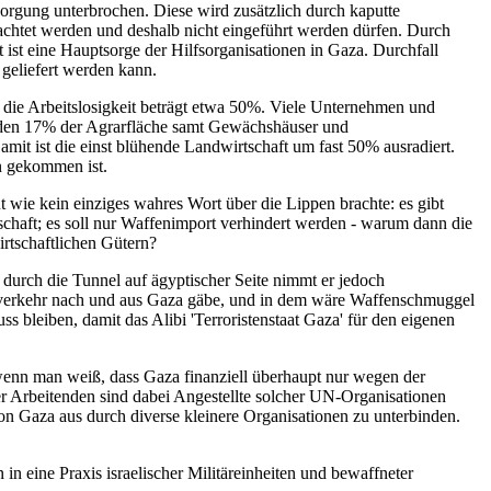
orgung unterbrochen. Diese wird zusätzlich durch kaputte
trachtet werden und deshalb nicht eingeführt werden dürfen. Durch
ist eine Hauptsorge der Hilfsorganisationen in Gaza. Durchfall
geliefert werden kann.
 die Arbeitslosigkeit beträgt etwa 50%. Viele Unternehmen und
wurden 17% der Agrarfläche samt Gewächshäuser und
mit ist die einst blühende Landwirtschaft um fast 50% ausradiert.
en gekommen ist.
 wie kein einziges wahres Wort über die Lippen brachte: es gibt
schaft; es soll nur Waffenimport verhindert werden - warum dann die
rtschaftlichen Gütern?
durch die Tunnel auf ägyptischer Seite nimmt er jedoch
nzverkehr nach und aus Gaza gäbe, und in dem wäre Waffenschmuggel
s bleiben, damit das Alibi 'Terroristenstaat Gaza' für den eigenen
 wenn man weiß, dass Gaza finanziell überhaupt nur wegen der
er Arbeitenden sind dabei Angestellte solcher UN-Organisationen
 Gaza aus durch diverse kleinere Organisationen zu unterbinden.
 in eine Praxis israelischer Militäreinheiten und bewaffneter