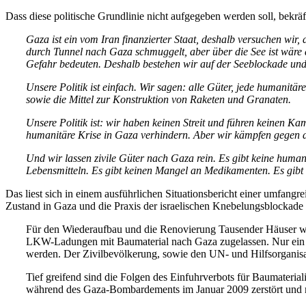
Dass diese politische Grundlinie nicht aufgegeben werden soll, bekräf
Gaza ist ein vom Iran finanzierter Staat, deshalb versuchen wir,
durch Tunnel nach Gaza schmuggelt, aber über die See ist wäre d
Gefahr bedeuten. Deshalb bestehen wir auf der Seeblockade und K
Unsere Politik ist einfach. Wir sagen: alle Güter, jede humanitä
sowie die Mittel zur Konstruktion von Raketen und Granaten.
Unsere Politik ist: wir haben keinen Streit und führen keinen 
humanitäre Krise in Gaza verhindern. Aber wir kämpfen gegen di
Und wir lassen zivile Güter nach Gaza rein. Es gibt keine hum
Lebensmitteln. Es gibt keinen Mangel an Medikamenten. Es gibt
Das liest sich in einem ausführlichen Situationsbericht einer umfang
Zustand in Gaza und die Praxis der israelischen Knebelungsblockade h
Für den Wiederaufbau und die Renovierung Tausender Häuser wer
LKW-Ladungen mit Baumaterial nach Gaza zugelassen. Nur ein min
werden. Der Zivilbevölkerung, sowie den UN- und Hilfsorganisa
Tief greifend sind die Folgen des Einfuhrverbots für Baumateri
während des Gaza-Bombardements im Januar 2009 zerstört und mü