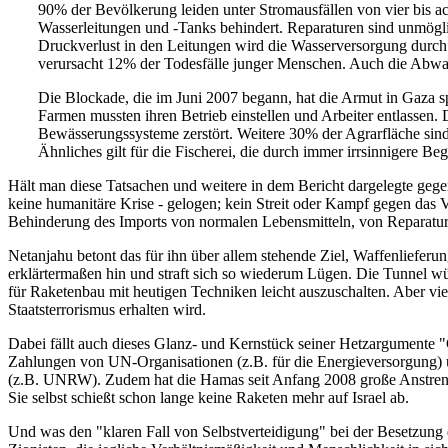
90% der Bevölkerung leiden unter Stromausfällen von vier bis a
Wasserleitungen und -Tanks behindert. Reparaturen sind unmöglic
Druckverlust in den Leitungen wird die Wasserversorgung durch 
verursacht 12% der Todesfälle junger Menschen. Auch die Abwasse
Die Blockade, die im Juni 2007 begann, hat die Armut in Gaza s
Farmen mussten ihren Betrieb einstellen und Arbeiter entlassen
Bewässerungssysteme zerstört. Weitere 30% der Agrarfläche sind 
Ähnliches gilt für die Fischerei, die durch immer irrsinnigere B
Hält man diese Tatsachen und weitere in dem Bericht dargelegte gege
keine humanitäre Krise - gelogen; kein Streit oder Kampf gegen das 
Behinderung des Imports von normalen Lebensmitteln, von Reparaturg
Netanjahu betont das für ihn über allem stehende Ziel, Waffenliefer
erklärtermaßen hin und straft sich so wiederum Lügen. Die Tunnel 
für Raketenbau mit heutigen Techniken leicht auszuschalten. Aber viel
Staatsterrorismus erhalten wird.
Dabei fällt auch dieses Glanz- und Kernstück seiner Hetzargumente "
Zahlungen von UN-Organisationen (z.B. für die Energieversorgung) un
(z.B. UNRW). Zudem hat die Hamas seit Anfang 2008 große Anstrengu
Sie selbst schießt schon lange keine Raketen mehr auf Israel ab.
Und was den "klaren Fall von Selbstverteidigung" bei der Besetzung des