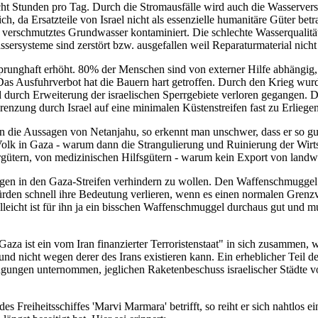
cht Stunden pro Tag. Durch die Stromausfälle wird auch die Wasservers
h, da Ersatzteile von Israel nicht als essenzielle humanitäre Güter be
verschmutztes Grundwasser kontaminiert. Die schlechte Wasserqualität 
rsysteme sind zerstört bzw. ausgefallen weil Reparaturmaterial nicht 
prunghaft erhöht. 80% der Menschen sind von externer Hilfe abhängig,
. Das Ausfuhrverbot hat die Bauern hart getroffen. Durch den Krieg 
durch Erweiterung der israelischen Sperrgebiete verloren gegangen. Da
egrenzung durch Israel auf eine minimalen Küstenstreifen fast zu Erlieg
n die Aussagen von Netanjahu, so erkennt man unschwer, dass er so gut
Volk in Gaza - warum dann die Strangulierung und Ruinierung der Wirt
ütern, von medizinischen Hilfsgütern - warum kein Export von landwi
ungen in den Gaza-Streifen verhindern zu wollen. Den Waffenschmuggel 
würden schnell ihre Bedeutung verlieren, wenn es einen normalen Gre
leicht ist für ihn ja ein bisschen Waffenschmuggel durchaus gut und mus
Gaza ist ein vom Iran finanzierter Terroristenstaat" in sich zusammen,
d nicht wegen derer des Irans existieren kann. Ein erheblicher Teil d
ngen unternommen, jeglichen Raketenbeschuss israelischer Städte von
 Freiheitsschiffes 'Marvi Marmara' betrifft, so reiht er sich nahtlos ein