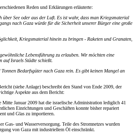
n verschiedenen Reden und Erklärungen erläuterte:
h über See oder aus der Luft. Es ist wahr, dass man Kriegsmaterial
ugangs nach Gaza würde für die Sicherheit unserer Bürger eine große
Möglichkeit, Kriegsmaterial hinein zu bringen - Raketen und Granaten,
re gewöhnliche Lebensführung zu erlauben. Wir möchten eine
auf Israels Städte schießt.
d Tonnen Bedarfsgüter nach Gaza rein. Es gibt keinen Mangel an
Bericht (siehe Anlage) beschreibt den Stand von Ende 2009, der
wichtige Aspekte aus dem Bericht:
te Januar 2009 hat die israelische Administration lediglich 41
tlichen Einrichtungen und Geschäften konnte bisher repariert
nt und Glas zu importieren.
 der Gas- und Wasserversorgung. Teile des Stromnetzes wurden
gung von Gaza mit industriellem Öl einschränkt.