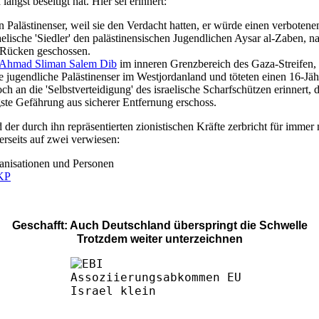
ängst beseitigt hat. Hier sei erinnert:
 Palästinenser, weil sie den Verdacht hatten, er würde einen verbotenen
lische 'Siedler' den palästinensischen Jugendlichen Aysar al-Zaben, 
 Rücken geschossen.
Ahmad Sliman Salem Dib
im inneren Grenzbereich des Gaza-Streifen, 
e jugendliche Palästinenser im Westjordanland und töteten einen 16-Jäh
noch an die 'Selbstverteidigung' des israelische Scharfschützen erinner
ste Gefährung aus sicherer Entfernung erschoss.
 der durch ihn repräsentierten zionistischen Kräfte zerbricht für imm
erseits auf zwei verwiesen:
nisationen und Personen
DKP
Geschafft: Auch Deutschland überspringt die Schwelle
Trotzdem weiter unterzeichnen