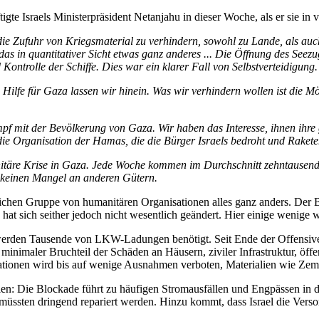
tigte Israels Ministerpräsident Netanjahu in dieser Woche, als er sie i
 die Zufuhr von Kriegsmaterial zu verhindern, sowohl zu Lande, als auc
as in quantitativer Sicht etwas ganz anderes ... Die Öffnung des Seez
ontrolle der Schiffe. Dies war ein klarer Fall von Selbstverteidigung.
re Hilfe für Gaza lassen wir hinein. Was wir verhindern wollen ist die 
Kampf mit der Bevölkerung von Gaza. Wir haben das Interesse, ihnen ih
e Organisation der Hamas, die die Bürger Israels bedroht und Raketen 
anitäre Krise in Gaza. Jede Woche kommen im Durchschnitt zehntausen
 keinen Mangel an anderen Gütern.
reichen Gruppe von humanitären Organisationen alles ganz anders. Der 
at sich seither jedoch nicht wesentlich geändert. Hier einige wenige 
den Tausende von LKW-Ladungen benötigt. Seit Ende der Offensive Mit
imaler Bruchteil der Schäden an Häusern, ziviler Infrastruktur, öffen
tionen wird bis auf wenige Ausnahmen verboten, Materialien wie Zeme
alien: Die Blockade führt zu häufigen Stromausfällen und Engpässen in
ssten dringend repariert werden. Hinzu kommt, dass Israel die Versor