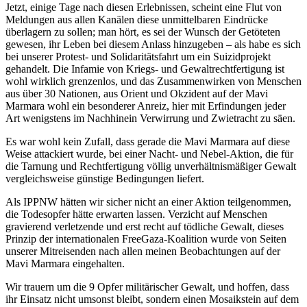
Jetzt, einige Tage nach diesen Erlebnissen, scheint eine Flut von
Meldungen aus allen Kanälen diese unmittelbaren Eindrücke
überlagern zu sollen; man hört, es sei der Wunsch der Getöteten
gewesen, ihr Leben bei diesem Anlass hinzugeben – als habe es sich
bei unserer Protest- und Solidaritätsfahrt um ein Suizidprojekt
gehandelt. Die Infamie von Kriegs- und Gewaltrechtfertigung ist
wohl wirklich grenzenlos, und das Zusammenwirken von Menschen
aus über 30 Nationen, aus Orient und Okzident auf der Mavi
Marmara wohl ein besonderer Anreiz, hier mit Erfindungen jeder
Art wenigstens im Nachhinein Verwirrung und Zwietracht zu säen.
Es war wohl kein Zufall, dass gerade die Mavi Marmara auf diese
Weise attackiert wurde, bei einer Nacht- und Nebel-Aktion, die für
die Tarnung und Rechtfertigung völlig unverhältnismäßiger Gewalt
vergleichsweise günstige Bedingungen liefert.
Als IPPNW hätten wir sicher nicht an einer Aktion teilgenommen,
die Todesopfer hätte erwarten lassen. Verzicht auf Menschen
gravierend verletzende und erst recht auf tödliche Gewalt, dieses
Prinzip der internationalen FreeGaza-Koalition wurde von Seiten
unserer Mitreisenden nach allen meinen Beobachtungen auf der
Mavi Marmara eingehalten.
Wir trauern um die 9 Opfer militärischer Gewalt, und hoffen, dass
ihr Einsatz nicht umsonst bleibt, sondern einen Mosaikstein auf dem