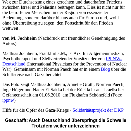
Weg zur Durchsetzung eines gerechten und dauerhaften Friedens
zwischen Israel und Palästina beitragen kann. Dies ist nicht nur für
die betroffenen Menschen in der Region von essenzieller
Bedeutung, sondern darüber hinaus auch für Europa und, wohl
ohne Übertreibung zu sagen: den Fortschritt für den Frieden
weltweit .
von M. Jochheim
(Nachdruck mit freundlicher Genehmigung des
Autors)
Matthias Jochheim, Frankfurt a.M., ist Arzt für Allgemeinmedizin,
Psychotherapeut und Stellvertretender Vorsitzender von
IPPNW-
Deutschland
(International Physicians for the Prevention of Nuclear
War). Gemeinsam mit Norman Paech hat er in einem
Blog
über die
Schiffsreise nach Gaza berichtet
Das Foto zeigt Matthias Jochheim, Annette Groth, Norman Paech,
Inge Höger und Nader El Sakka bei der Rückkehr aus israelischer
Gefangenschaft am 01.06.2010 am Flughafen Schönefeld (Foto:
ippnw
)
Hilfe für die Opfer des Gaza-Kriegs -
Solidaritätsprojekt der DKP
Geschafft: Auch Deutschland überspringt die Schwelle
Trotzdem weiter unterzeichnen