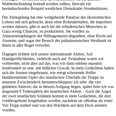
Wahlentscheidung bestraft werden sollten, fürwahr ein
beeindruckendes Beispiel westlichen Demokratie-Verständnisses.
Die Abriegelung hat eine weitgehende Paralyse des ökonomischen
Lebens mit sich gebracht, denn ohne Rohmaterialien, die importiert
werden müssen, gibt es auch für die erfinderischen Menschen in
Gaza wenig Chancen, zu produzieren. Sie wurden zu
Almosenempfängern der Hilfsagenturen degradiert, ohne Recht auf
Ausreise, und sogar der Besuch der palästinensischen Westbank ist
ihnen in aller Regel verwehrt.
Dagegen richtete sich unsere internationale Aktion. Auf
Handgreiflichkeiten, vielleicht auch auf Festnahme waren wir
vorbereitet, nicht aber auf das, was wir dann erleben mussten:
konfrontiert zu sein mit tödlicher Gewalt. In mein Gedächtnis haben
sich die Szenen eingebrannt, wie erregt schreiende Helfer
blutüberströmte Opfer des israelischen Überfalls die Treppe zu
unserem Zwischendeck herunterschleppen; ich sehe die vier
getöteten Aktiven, die in diesem Aufgang liegen, später höre ich von
insgesamt 9 Todesopfern der israelischen Aktion. - Auch die Angst
der zwei israelischen Soldaten kommt in mein Gedächtnis, die dort
vorübergehend festgehalten werden, nachdem sie offenbar als erster
Vor-Trupp isoliert und von den Wächtern auf dem Deck arretiert
wurden.