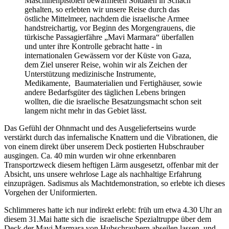
Maschinenpistolen bewaffneten Soldaten in Schach
gehalten, so erlebten wir unsere Reise durch das
östliche Mittelmeer, nachdem die israelische Armee
handstreichartig, vor Beginn des Morgengrauens, die
türkische Passagierfähre „Mavi Marmara“ überfallen
und unter ihre Kontrolle gebracht hatte - in
internationalen Gewässern vor der Küste von Gaza,
dem Ziel unserer Reise, wohin wir als Zeichen der
Unterstützung medizinische Instrumente,
Medikamente, Baumaterialien und Fertighäuser, sowie
andere Bedarfsgüter des täglichen Lebens bringen
wollten, die die israelische Besatzungsmacht schon seit
langem nicht mehr in das Gebiet lässt.
Das Gefühl der Ohnmacht und des Ausgeliefertseins wurde
verstärkt durch das infernalische Knattern und die Vibrationen, die
von einem direkt über unserem Deck postierten Hubschrauber
ausgingen. Ca. 40 min wurden wir ohne erkennbaren
Transportzweck diesem heftigen Lärm ausgesetzt, offenbar mit der
Absicht, uns unsere wehrlose Lage als nachhaltige Erfahrung
einzuprägen. Sadismus als Machtdemonstration, so erlebte ich dieses
Vorgehen der Uniformierten.
Schlimmeres hatte ich nur indirekt erlebt: früh um etwa 4.30 Uhr an
diesem 31.Mai hatte sich die israelische Spezialtruppe über dem
Deck der Mavi Marmara von Hubschraubern abseilen lassen, und