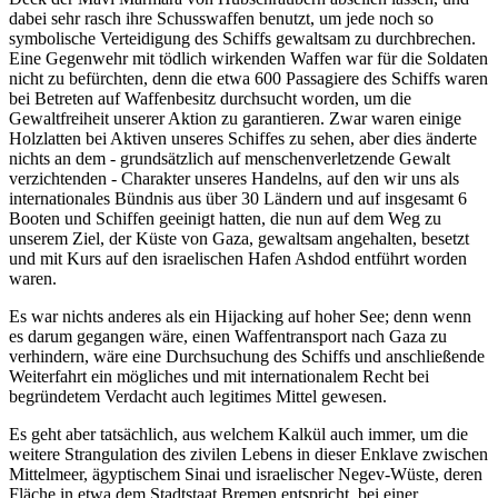
dabei sehr rasch ihre Schusswaffen benutzt, um jede noch so
symbolische Verteidigung des Schiffs gewaltsam zu durchbrechen.
Eine Gegenwehr mit tödlich wirkenden Waffen war für die Soldaten
nicht zu befürchten, denn die etwa 600 Passagiere des Schiffs waren
bei Betreten auf Waffenbesitz durchsucht worden, um die
Gewaltfreiheit unserer Aktion zu garantieren. Zwar waren einige
Holzlatten bei Aktiven unseres Schiffes zu sehen, aber dies änderte
nichts an dem - grundsätzlich auf menschenverletzende Gewalt
verzichtenden - Charakter unseres Handelns, auf den wir uns als
internationales Bündnis aus über 30 Ländern und auf insgesamt 6
Booten und Schiffen geeinigt hatten, die nun auf dem Weg zu
unserem Ziel, der Küste von Gaza, gewaltsam angehalten, besetzt
und mit Kurs auf den israelischen Hafen Ashdod entführt worden
waren.
Es war nichts anderes als ein Hijacking auf hoher See; denn wenn
es darum gegangen wäre, einen Waffentransport nach Gaza zu
verhindern, wäre eine Durchsuchung des Schiffs und anschließende
Weiterfahrt ein mögliches und mit internationalem Recht bei
begründetem Verdacht auch legitimes Mittel gewesen.
Es geht aber tatsächlich, aus welchem Kalkül auch immer, um die
weitere Strangulation des zivilen Lebens in dieser Enklave zwischen
Mittelmeer, ägyptischem Sinai und israelischer Negev-Wüste, deren
Fläche in etwa dem Stadtstaat Bremen entspricht, bei einer