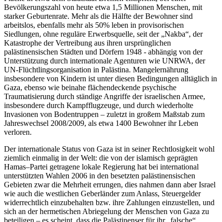
Bevölkerungszahl von heute etwa 1,5 Millionen Menschen, mit
starker Geburtenrate. Mehr als die Hälfte der Bewohner sind
arbeitslos, ebenfalls mehr als 50% leben in provisorischen
Siedlungen, ohne reguläre Erwerbsquelle, seit der „Nakba“, der
Katastrophe der Vertreibung aus ihren ursprünglichen
palästinensischen Städten und Dörfern 1948 - abhängig von der
Unterstützung durch internationale Agenturen wie UNRWA, der
UN-Flüchtlingsorganisation in Palästina. Mangelernährung
insbesondere von Kindern ist unter diesen Bedingungen alltäglich in
Gaza, ebenso wie beinahe flächendeckende psychische
Traumatisierung durch ständige Angriffe der israelischen Armee,
insbesondere durch Kampfflugzeuge, und durch wiederholte
Invasionen von Bodentruppen – zuletzt in großem Maßstab zum
Jahreswechsel 2008/2009, als etwa 1400 Bewohner ihr Leben
verloren.
Der internationale Status von Gaza ist in seiner Rechtlosigkeit wohl
ziemlich einmalig in der Welt: die von der islamisch geprägten
Hamas–Partei getragene lokale Regierung hat bei international
unterstützten Wahlen 2006 in den besetzten palästinensischen
Gebieten zwar die Mehrheit errungen, dies nahmen dann aber Israel
wie auch die westlichen Geberländer zum Anlass, Steuergelder
widerrechtlich einzubehalten bzw. ihre Zahlungen einzustellen, und
sich an der hermetischen Abriegelung der Menschen von Gaza zu
beteiligen – es scheint, dass die Palästinenser für ihr „falsche“