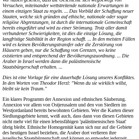
Versuchen, miteinander wettstreitende nationale Erwartungen in
einem einzigen Staat zu regeln. ... Das Vorbild der Schaffung neuer
Staaten, welche sich gründen auf ethische, nationale oder sogar
religiöse Abgrenzungen, ist durch die internationale Gemeinschaft
bereits eingeführt und wird zu einer Strömung. Trotz aller damit
verbundener Schwierigkeiten, ist dies die einzige Lösung, die
langfristige Stabilität in der Region schafft. ... In den meisten Fällen
wird es keinen Bevölkerungstransfer oder die Zerstörung von
Häusern geben, nur die Schaffung von Grenzen, wo keine
existierten und entsprechend der Bevölkerungszuordnung. ... Die
Araber in Israel werden dann die palästinensische
Staatsbürgerschaft erhalten. ...
Dies ist eine Vorlage für eine dauerhafte Lösung unseres Konfliktes.
In den Worten von Theodor Herzl: "Wenn du sie wirklich willst,
bleibt sie kein Traum."
Ein klares Programm der Annexion und ethnischen Säuberung.
Annexion vor allem von Ostjerusalem und den von Siedlern im
Westjordanland bereits bewohnten Gebieten. Wer die Karten dieser
Siedlungsgebiete kennt, weiß auch, dass dann von diesen Gebieten
nicht mehr viel für einen lebensfähigen 'palästinensischen Staat'
übrig bleibt. Ethnische Homogenität kann sich nur auf die Gebiete
des heutigen Israel beziehen, die Araber dort verlieren ihre
israelische Staatsbürgerschaft und können so entweder jederzeit