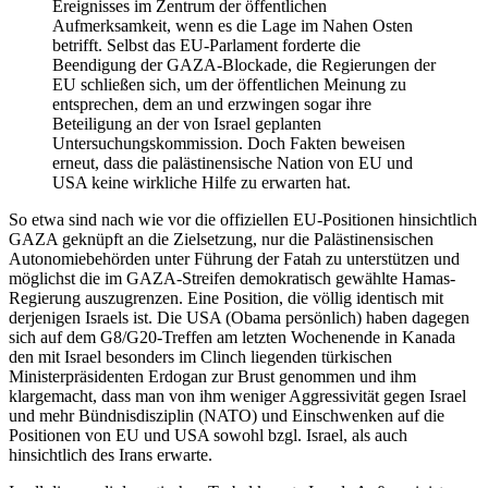
Ereignisses im Zentrum der öffentlichen
Aufmerksamkeit, wenn es die Lage im Nahen Osten
betrifft. Selbst das EU-Parlament forderte die
Beendigung der GAZA-Blockade, die Regierungen der
EU schließen sich, um der öffentlichen Meinung zu
entsprechen, dem an und erzwingen sogar ihre
Beteiligung an der von Israel geplanten
Untersuchungskommission. Doch Fakten beweisen
erneut, dass die palästinensische Nation von EU und
USA keine wirkliche Hilfe zu erwarten hat.
So etwa sind nach wie vor die offiziellen EU-Positionen hinsichtlich
GAZA geknüpft an die Zielsetzung, nur die Palästinensischen
Autonomiebehörden unter Führung der Fatah zu unterstützen und
möglichst die im GAZA-Streifen demokratisch gewählte Hamas-
Regierung auszugrenzen. Eine Position, die völlig identisch mit
derjenigen Israels ist. Die USA (Obama persönlich) haben dagegen
sich auf dem G8/G20-Treffen am letzten Wochenende in Kanada
den mit Israel besonders im Clinch liegenden türkischen
Ministerpräsidenten Erdogan zur Brust genommen und ihm
klargemacht, dass man von ihm weniger Aggressivität gegen Israel
und mehr Bündnisdisziplin (NATO) und Einschwenken auf die
Positionen von EU und USA sowohl bzgl. Israel, als auch
hinsichtlich des Irans erwarte.