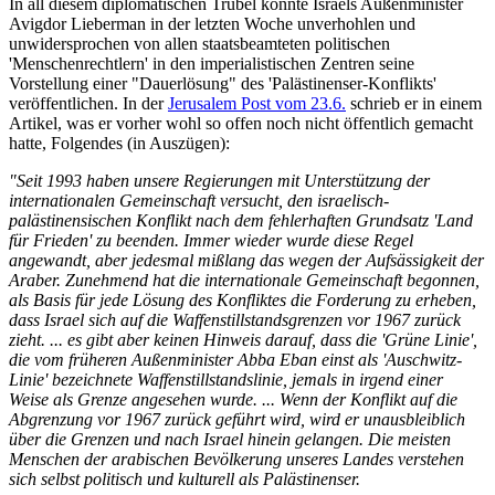
In all diesem diplomatischen Trubel konnte Israels Außenminister
Avigdor Lieberman in der letzten Woche unverhohlen und
unwidersprochen von allen staatsbeamteten politischen
'Menschenrechtlern' in den imperialistischen Zentren seine
Vorstellung einer "Dauerlösung" des 'Palästinenser-Konflikts'
veröffentlichen. In der
Jerusalem Post vom 23.6.
schrieb er in einem
Artikel, was er vorher wohl so offen noch nicht öffentlich gemacht
hatte, Folgendes (in Auszügen):
"Seit 1993 haben unsere Regierungen mit Unterstützung der
internationalen Gemeinschaft versucht, den israelisch-
palästinensischen Konflikt nach dem fehlerhaften Grundsatz 'Land
für Frieden' zu beenden. Immer wieder wurde diese Regel
angewandt, aber jedesmal mißlang das wegen der Aufsässigkeit der
Araber. Zunehmend hat die internationale Gemeinschaft begonnen,
als Basis für jede Lösung des Konfliktes die Forderung zu erheben,
dass Israel sich auf die Waffenstillstandsgrenzen vor 1967 zurück
zieht. ... es gibt aber keinen Hinweis darauf, dass die 'Grüne Linie',
die vom früheren Außenminister Abba Eban einst als 'Auschwitz-
Linie' bezeichnete Waffenstillstandslinie, jemals in irgend einer
Weise als Grenze angesehen wurde. ... Wenn der Konflikt auf die
Abgrenzung vor 1967 zurück geführt wird, wird er unausbleiblich
über die Grenzen und nach Israel hinein gelangen. Die meisten
Menschen der arabischen Bevölkerung unseres Landes verstehen
sich selbst politisch und kulturell als Palästinenser.