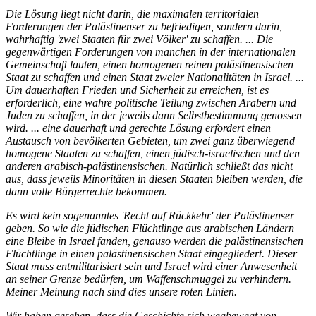
Die Lösung liegt nicht darin, die maximalen territorialen
Forderungen der Palästinenser zu befriedigen, sondern darin,
wahrhaftig 'zwei Staaten für zwei Völker' zu schaffen. ... Die
gegenwärtigen Forderungen von manchen in der internationalen
Gemeinschaft lauten, einen homogenen reinen palästinensischen
Staat zu schaffen und einen Staat zweier Nationalitäten in Israel. ...
Um dauerhaften Frieden und Sicherheit zu erreichen, ist es
erforderlich, eine wahre politische Teilung zwischen Arabern und
Juden zu schaffen, in der jeweils dann Selbstbestimmung genossen
wird. ... eine dauerhaft und gerechte Lösung erfordert einen
Austausch von bevölkerten Gebieten, um zwei ganz überwiegend
homogene Staaten zu schaffen, einen jüdisch-israelischen und den
anderen arabisch-palästinensischen. Natürlich schließt das nicht
aus, dass jeweils Minoritäten in diesen Staaten bleiben werden, die
dann volle Bürgerrechte bekommen.
Es wird kein sogenanntes 'Recht auf Rückkehr' der Palästinenser
geben. So wie die jüdischen Flüchtlinge aus arabischen Ländern
eine Bleibe in Israel fanden, genauso werden die palästinensischen
Flüchtlinge in einen palästinensischen Staat eingegliedert. Dieser
Staat muss entmilitarisiert sein und Israel wird einer Anwesenheit
an seiner Grenze bedürfen, um Waffenschmuggel zu verhindern.
Meiner Meinung nach sind dies unsere roten Linien.
Wir haben gesehen, dass die Geschichte sich wegbewegt von