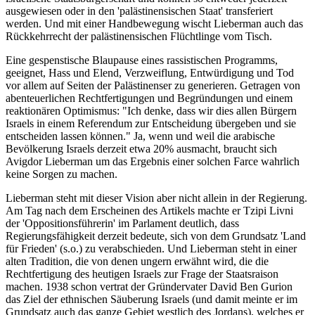
ausgewiesen oder in den 'palästinensischen Staat' transferiert
werden. Und mit einer Handbewegung wischt Lieberman auch das
Rückkehrrecht der palästinensischen Flüchtlinge vom Tisch.
Eine gespenstische Blaupause eines rassistischen Programms,
geeignet, Hass und Elend, Verzweiflung, Entwürdigung und Tod
vor allem auf Seiten der Palästinenser zu generieren. Getragen von
abenteuerlichen Rechtfertigungen und Begründungen und einem
reaktionären Optimismus: "Ich denke, dass wir dies allen Bürgern
Israels in einem Referendum zur Entscheidung übergeben und sie
entscheiden lassen können." Ja, wenn und weil die arabische
Bevölkerung Israels derzeit etwa 20% ausmacht, braucht sich
Avigdor Lieberman um das Ergebnis einer solchen Farce wahrlich
keine Sorgen zu machen.
Lieberman steht mit dieser Vision aber nicht allein in der Regierung.
Am Tag nach dem Erscheinen des Artikels machte er Tzipi Livni
der 'Oppositionsführerin' im Parlament deutlich, dass
Regierungsfähigkeit derzeit bedeute, sich von dem Grundsatz 'Land
für Frieden' (s.o.) zu verabschieden. Und Lieberman steht in einer
alten Tradition, die von denen ungern erwähnt wird, die die
Rechtfertigung des heutigen Israels zur Frage der Staatsraison
machen. 1938 schon vertrat der Gründervater David Ben Gurion
das Ziel der ethnischen Säuberung Israels (und damit meinte er im
Grundsatz auch das ganze Gebiet westlich des Jordans), welches er