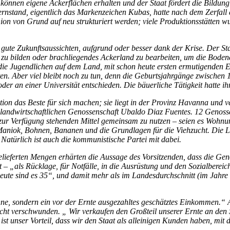
können eigene Ackerflächen erhalten und der Staat fördert die Bildun
rnstand, eigentlich das Markenzeichen Kubas, hatte nach dem Zerfall
 von Grund auf neu strukturiert werden; viele Produktionsstätten wu
er gute Zukunftsaussichten, aufgrund oder besser dank der Krise. Der 
 zu bilden oder brachliegendes Ackerland zu bearbeiten, um die Boden
 an die Jugendlichen auf dem Land, mit schon heute ersten ermutigende
en. Aber viel bleibt noch zu tun, denn die Geburtsjahrgänge zwischen 1
oder an einer Universität entschieden. Die bäuerliche Tätigkeit hatte i
on das Beste für sich machen; sie liegt in der Provinz Havanna und v
r landwirtschaftlichen Genossenschaft Ubaldo Diaz Fuentes. 12 Genoss
 zur Verfügung stehenden Mittel gemeinsam zu nutzen – seien es Wohn
, Maniok, Bohnen, Bananen und die Grundlagen für die Viehzucht. Die L
atürlich ist auch die kommunistische Partei mit dabei.
lieferten Mengen erhärten die Aussage des Vorsitzenden, dass die Geno
ert – „als Rücklage, für Notfälle, in die Ausrüstung und den Sozialbere
eute sind es 35“, und damit mehr als im Landesdurchschnitt (im Jahre
e, sondern ein vor der Ernte ausgezahltes geschätztes Einkommen.“
nicht verschwunden. „ Wir verkaufen den Großteil unserer Ernte an den 
ist unser Vorteil, dass wir den Staat als alleinigen Kunden haben, mit