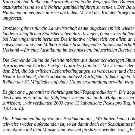
Kuba hat eine Reihe von Agrarreformen in die Wege geleitet: Bauern 
anzukurbeln und so die Nahrungsmitteleinfuhren zu senken.
Der Baue
Haupteinnahmequelle musste nach dem Verlust des Kunden Sowjetunion
umgesetzt.
Trotzdem gibt es für die Landwirtschaft heute augenscheinlich wied
landwirtschaftlichen Staatsbetrieben dazu bringen, Genossenschaften
bei Nahrungsmitteln herunter. Die Initiative richtet sich vor allem
entschieden und eine Million Hektar brachliegendes Staatsland erhalt
Herkunft – für eine Ausbildung im technischen, industriellen Bereich 
Die Gemeinde Guina de Melena möchte aus dieser schwierigen Situati
Agraringenieur Carlos Enrique Gonzalez Garcia ist Vorsitzender de
dem Ziel, die bäuerlichen Lebensbedingungen zu verbessern und die
Hektar bearbeitet, die Produktion umfasst Kartoffeln, Süßkartoffeln
Reihen der 51 Mitglieder auf einer Hauptversammlung gewählt wird. N
Es gibt eine „garantierte Nahrungsmittel-Tagesproduktion“. Die abge
des Gewinns wird an die Mitglieder verteilt, die andre Hälfte investi
zufrieden; „wir verdienten 2003 etwa 11 kubanische Pesos pro Tag, h
0,43 Euro).
Das Einkommen hängt von der Produktion ab: „Wir haben keine Löhn
teilweise wieder auferstanden ist, so ist damit doch der Sozialismus 
vereinbaren mit dem Ministerium, wieviel produziert werden soll. „Es 