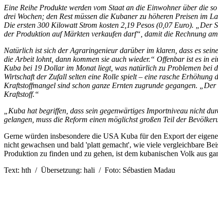
Eine Reihe Produkte werden vom Staat an die Einwohner über die so g
drei Wochen; den Rest müssen die Kubaner zu höheren Preisen im Lade
Die ersten 300 Kilowatt Strom kosten 2,19 Pesos (0,07 Euro). „Der St
der Produktion auf Märkten verkaufen darf“, damit die Rechnung am 
Natürlich ist sich der Agraringenieur darüber im klaren, dass es sei
die Arbeit lohnt, dann kommen sie auch wieder.“ Offenbar ist es in 
Kuba bei 19 Dollar im Monat liegt, was natürlich zu Problemen bei 
Wirtschaft der Zufall selten eine Rolle spielt – eine rasche Erhöhu
Kraftstoffmangel sind schon ganze Ernten zugrunde gegangen. „Der F
Kraftstoff.“
„Kuba hat begriffen, dass sein gegenwärtiges Importniveau nicht dur
gelangen, muss die Reform einen möglichst großen Teil der Bevölkeru
Gerne würden insbesondere die USA Kuba für den Export der eigenen
nicht gewachsen und bald 'platt gemacht', wie viele vergleichbare Be
Produktion zu finden und zu gehen, ist dem kubanischen Volk aus 
Text: hth / Übersetzung: hali / Foto: Sébastien Madau