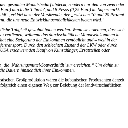
ht den gesamten Monatsbedarf abdeckt, sondern nur den von zwei oder
Euro) durch die 'Libreta', und 8 Pesos (0,25 Euro) im Supermarkt.
ahlt“, erklärt dazu der Vorsitzende, der „zwischen 10 und 20 Prozent
rm, die uns neue Entwicklungsmöglichkeiten bieten wird.“
aftliche Tätigkeit gewöhnt haben werden. Wenn sie erkennen, dass sich
ag zu verdienen, während das durchschnittliche Monatseinkommen in
hat eine Steigerung der Einkommen ermöglicht und – weil in der
Liefertransport. Durch den schlechten Zustand der LKW oder durch
 USA erschwert den Kauf von Kunstdünger, Ersatzteilen oder
n, die ‚Nahrungsmittel-Souveränität‘ zur erreichen.“ Um dahin zu
 die Bauern hinsichtlich ihrer Einkommen.
stischen Großproduktion wären die kubanischen Produzenten derzeit
rfolgreich einen eigenen Weg zur Belebung der landwirtschaftlichen