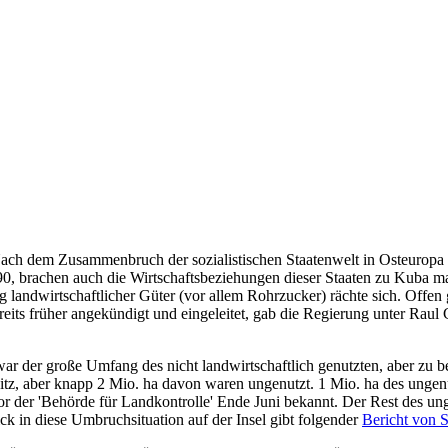
ch dem Zusammenbruch der sozialistischen Staatenwelt in Osteuropa un
0, brachen auch die Wirtschaftsbeziehungen dieser Staaten zu Kuba m
g landwirtschaftlicher Güter (vor allem Rohrzucker) rächte sich. Offen
reits früher angekündigt und eingeleitet, gab die Regierung unter Rau
ar der große Umfang des nicht landwirtschaftlich genutzten, aber zu
sitz, aber knapp 2 Mio. ha davon waren ungenutzt. 1 Mio. ha des unge
r der 'Behörde für Landkontrolle' Ende Juni bekannt. Der Rest des unge
ck in diese Umbruchsituation auf der Insel gibt folgender
Bericht von 