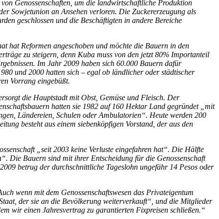
g von Genossenschaften, um die landwirtschaftliche Produktion
 der Sowjetunion an Ansehen verloren. Die Zuckererzeugung als
rden geschlossen und die Beschäftigten in andere Bereiche
Staat hat Reformen angeschoben und möchte die Bauern in den
erträge zu steigern, denn Kuba muss von den jetzt 80% Importanteil
n Ergebnissen. Im Jahr 2009 haben sich 60.000 Bauern dafür
980 und 2000 hatten sich – egal ob ländlicher oder städtischer
hren Vorrang eingebüßt.
ersorgt die Hauptstadt mit Obst, Gemüse und Fleisch. Der
enschaftsbauern hatten sie 1982 auf 160 Hektar Land gegründet „mit
ungen, Ländereien, Schulen oder Ambulatorien“. Heute werden 200
eitung besteht aus einem siebenköpfigen Vorstand, der aus den
ssenschaft „seit 2003 keine Verluste eingefahren hat“. Die Hälfte
ich“. Die Bauern sind mit ihrer Entscheidung für die Genossenschaft
 2009 betrug der durchschnittliche Tageslohn ungefähr 14 Pesos oder
 Auch wenn mit dem Genossenschaftswesen das Privateigentum
Staat, der sie an die Bevölkerung weiterverkauft“, und die Mitglieder
 dem wir einen Jahresvertrag zu garantierten Fixpreisen schließen.“