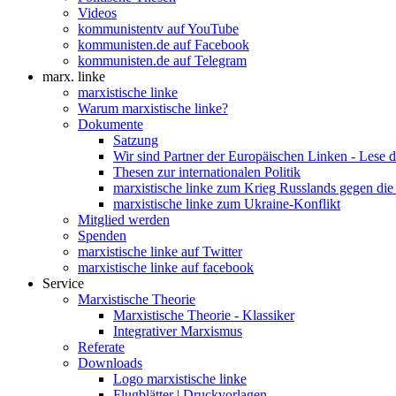
Videos
kommunistentv auf YouTube
kommunisten.de auf Facebook
kommunisten.de auf Telegram
marx. linke
marxistische linke
Warum marxistische linke?
Dokumente
Satzung
Wir sind Partner der Europäischen Linken - Lese 
Thesen zur internationalen Politik
marxistische linke zum Krieg Russlands gegen die
marxistische linke zum Ukraine-Konflikt
Mitglied werden
Spenden
marxistische linke auf Twitter
marxistische linke auf facebook
Service
Marxistische Theorie
Marxistische Theorie - Klassiker
Integrativer Marxismus
Referate
Downloads
Logo marxistische linke
Flugblätter | Druckvorlagen