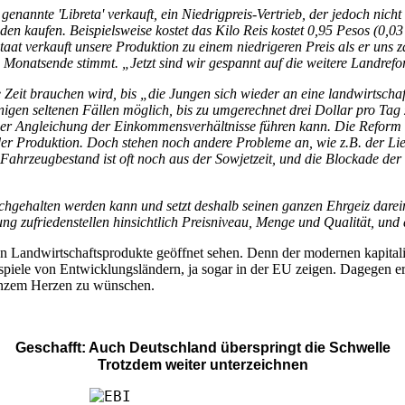
enannte 'Libreta' verkauft, ein Niedrigpreis-Vertrieb, der jedoch nic
n kaufen. Beispielsweise kostet das Kilo Reis kostet 0,95 Pesos (0,03 
aat verkauft unsere Produktion zu einem niedrigeren Preis als er uns z
Monatsende stimmt. „Jetzt sind wir gespannt auf die weitere Landrefo
ne Zeit brauchen wird, bis „die Jungen sich wieder an eine landwirtsch
einigen seltenen Fällen möglich, bis zu umgerechnet drei Dollar pro T
der Angleichung der Einkommensverhältnisse führen kann. Die Reform 
ng der Produktion. Doch stehen noch andere Probleme an, wie z.B. der 
ahrzeugbestand ist oft noch aus der Sowjetzeit, und die Blockade der
chgehalten werden kann und setzt deshalb seinen ganzen Ehrgeiz darei
ng zufriedenstellen hinsichtlich Preisniveau, Menge und Qualität, und
 Landwirtschaftsprodukte geöffnet sehen. Denn der modernen kapitali
ispiele von Entwicklungsländern, ja sogar in der EU zeigen. Dagegen e
ganzem Herzen zu wünschen.
Geschafft: Auch Deutschland überspringt die Schwelle
Trotzdem weiter unterzeichnen