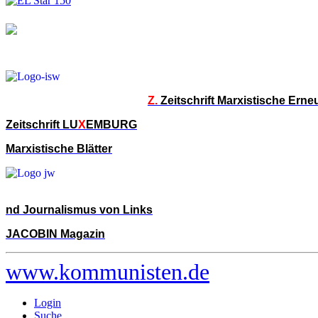
Z.
Zeitschrift Marxistische Ern
Zeitschrift LU
X
EMBURG
Marxistische Blätter
nd Journalismus von Links
JACOBIN Magazin
www.kommunisten.de
Login
Suche