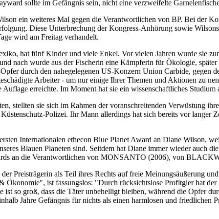
rd sollte im Gefängnis sein, nicht eine verzweifelte Garnelenfische
ilson ein weiteres Mal gegen die Verantwortlichen von BP. Bei der K
Verfolgung. Diese Unterbrechung der Kongress-Anhörung sowie Wilsons
age wird am Freitag verhandelt.
Mexiko, hat fünf Kinder und viele Enkel. Vor vielen Jahren wurde sie
und nach wurde aus der Fischerin eine Kämpferin für Ökologie, später d
-Opfer durch den nahegelegenen US-Konzern Union Carbide, gegen den 
 geschädigte Arbeiter - um nur einige Ihrer Themen und Aktionen zu n
Auflage erreichte. Im Moment hat sie ein wissenschaftliches Studium
en, stellten sie sich im Rahmen der voranschreitenden Verwüstung ihr
Küstenschutz-Polizei. Ihr Mann allerdings hat sich bereits vor langer 
ersten Internationalen ethecon Blue Planet Award an Diane Wilson, weil
unseres Blauen Planeten sind. Seitdem hat Diane immer wieder auch die A
net Awards an die Verantwortlichen von MONSANTO (2006), von B
 der Preisträgerin als Teil ihres Rechts auf freie Meinungsäußerung u
 & Ökonomie", ist fassungslos: "Durch rücksichtslose Profitgier hat 
 ist so groß, dass die Täter unbehelligt bleiben, während die Opfer 
einhalb Jahre Gefängnis für nichts als einen harmlosen und friedlichen 