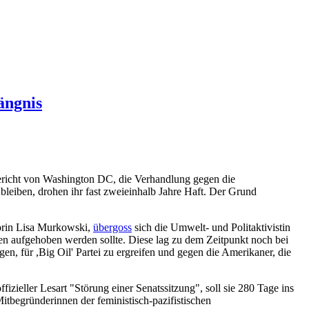
ängnis
gericht von Washington DC, die Verhandlung gegen die
eiben, drohen ihr fast zweieinhalb Jahre Haft. Der Grund
torin Lisa Murkowski,
übergoss
sich die Umwelt- und Politaktivistin
en aufgehoben werden sollte. Diese lag zu dem Zeitpunkt noch bei
n, für ,Big Oil' Partei zu ergreifen und gegen die Amerikaner, die
izieller Lesart "Störung einer Senatssitzung", soll sie 280 Tage ins
itbegründerinnen der feministisch-pazifistischen