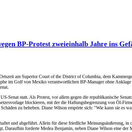
wegen BP-Protest zweieinhalb Jahre ins Gef
 Ortszeit am Superior Court of the District of Columbia, dem Kammer
rophe im Golf von Mexiko verantwortlichen BP-Manager ohne Anklage bl
enat.
 US-Senat statt. Als Protest, vor allem gegen die republikanische Sena
etzesvorlage blockieren, mit der die Haftungsbegrenzung von Öl-Firm
 Schäden zu beheben. Diane Wilson empörte sich: "Wie kann sie es wage
et und abgeführt. Allein für diese friedliche Meinungsäußerung, in off
egt. Daraufhin forderte Medea Benjamin, neben Diane Wilson eine der M