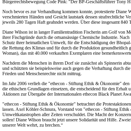
Bürgerrechtsbewegung Code Pink: "Der BP-Geschäftsführer Tony Haywa
Noch bevor es zur Verhandlung kommen konnte, protestierte Diane W
verschmierten Händen und Gesicht lautstark dessen strafrechtliche 
jeweils 280 Tagen Haft geahndet werden. Über diese insgesamt 840 T
Diane Wilson ist in langer Familientradition Fischerin am Golf von 
ihrer Fischgründe durch die ortsansässige Chemische Industrie. Nach 
Schutz ihrer heimatlichen Umwelt, für die Entschädigung der Bhopal
die Rettung des Klimas und für durch die Produktion gesundheitlich
Woman), das mit 40.000 verkauften Exemplaren eine bemerkenswerte 
Nachdem die Menschen in ihrem Dorf sie zunächst als Spinnerin abtat
und schützten sie beispielsweise auch gegen die Verhaftung durch die 
Frieden und Menschenrechte nicht mittrug.
Im Jahr 2006 verlieh die "ethecon - Stiftung Ethik & Ökonomie" den 
die ethischen Grundlagen einsetzen, die entscheidend für den Erhalt 
Aktionen zur Übergabe der Internationalen ethecon Black Pla
"ethecon - Stiftung Ethik & Ökonomie" betrachtet die Protestaktionen
lassen. Axel Köhler-Schnura, Vorstand von "ethecon - Stiftung Ethik
Umweltkatastrophen aller Zeiten verschuldet. Die Macht der Konzerne
sollen! Diane Wilson braucht jetzt unsere Solidarität und Hilfe. Zwei
unserer Welt wehrt, zu brechen.“