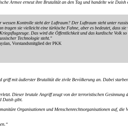
ische Armee erneut ihre Brutalität an den Tag und handelte wie Daish 
r wessen Kontrolle steht der Luftraum? Der Luftraum steht unter russi
nn tragen sie vielleicht eine türkische Fahne, aber es bedeutet, dass si
Kriegsflugzeuge. Das wird die Öffentlichkeit und das kurdische Volk s
ussischer Technologie steht."
yılan, Vorstandsmitglied der PKK
d griff mit äußerster Brutalität die zivile Bevölkerung an. Dabei sta
tzt. Dieser brutale Angriff zeugt von der terroristischen Gesinnung de
d Daish gibt.
manitäre Organisationen und Menschenrechtsorganisationen auf, die Ve
den.“