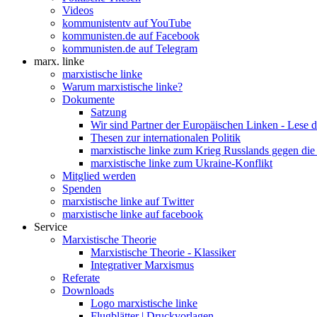
Videos
kommunistentv auf YouTube
kommunisten.de auf Facebook
kommunisten.de auf Telegram
marx. linke
marxistische linke
Warum marxistische linke?
Dokumente
Satzung
Wir sind Partner der Europäischen Linken - Lese 
Thesen zur internationalen Politik
marxistische linke zum Krieg Russlands gegen die
marxistische linke zum Ukraine-Konflikt
Mitglied werden
Spenden
marxistische linke auf Twitter
marxistische linke auf facebook
Service
Marxistische Theorie
Marxistische Theorie - Klassiker
Integrativer Marxismus
Referate
Downloads
Logo marxistische linke
Flugblätter | Druckvorlagen