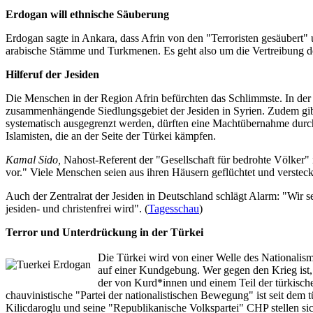
Erdogan will ethnische Säuberung
Erdogan sagte in Ankara, dass Afrin von den "Terroristen gesäubert"
arabische Stämme und Turkmenen. Es geht also um die Vertreibung der
Hilferuf der Jesiden
Die Menschen in der Region Afrin befürchten das Schlimmste. In der
zusammenhängende Siedlungsgebiet der Jesiden in Syrien. Zudem gibt e
systematisch ausgegrenzt werden, dürften eine Machtübernahme durch 
Islamisten, die an der Seite der Türkei kämpfen.
Kamal Sido,
Nahost-Referent der "Gesellschaft für bedrohte Völker" 
vor." Viele Menschen seien aus ihren Häusern geflüchtet und versteckt
Auch der Zentralrat der Jesiden in Deutschland schlägt Alarm: "Wir s
jesiden- und christenfrei wird". (
Tagesschau
)
Terror und Unterdrückung in der Türkei
Die Türkei wird von einer Welle des Nationalism
auf einer Kundgebung. Wer gegen den Krieg ist,
der von Kurd*innen und einem Teil der türkische
chauvinistische "Partei der nationalistischen Bewegung" ist seit de
Kilicdaroglu und seine "Republikanische Volkspartei" CHP stellen sic