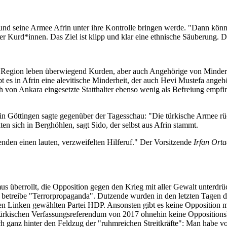
 und seine Armee Afrin unter ihre Kontrolle bringen werde. "Dann kön
 Kurd*innen. Das Ziel ist klipp und klar eine ethnische Säuberung. D
 Region leben überwiegend Kurden, aber auch Angehörige von Minderheit
s in Afrin eine alevitische Minderheit, der auch Hevi Mustefa angehör
von Ankara eingesetzte Statthalter ebenso wenig als Befreiung empfind
in Göttingen sagte gegenüber der Tagesschau: "Die türkische Armee rü
en sich in Berghöhlen, sagt Sido, der selbst aus Afrin stammt.
enden einen lauten, verzweifelten Hilferuf." Der Vorsitzende
Irfan Orta
us überrollt, die Opposition gegen den Krieg mit aller Gewalt unterdr
 betreibe "Terrorpropaganda". Dutzende wurden in den letzten Tagen de
n Linken gewählten Partei HDP. Ansonsten gibt es keine Opposition meh
m türkischen Verfassungsreferendum von 2017 ohnehin keine Opposition
h ganz hinter den Feldzug der "ruhmreichen Streitkräfte": Man habe vo