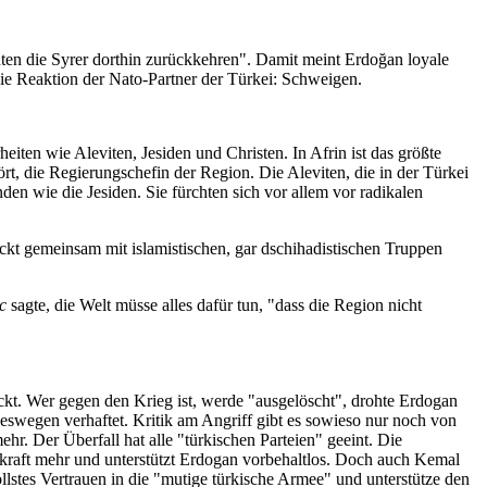
nten die Syrer dorthin zurückkehren". Damit meint Erdoğan loyale
ie Reaktion der Nato-Partner der Türkei: Schweigen.
en wie Aleviten, Jesiden und Christen. In Afrin ist das größte
t, die Regierungschefin der Region. Die Aleviten, die in der Türkei
en wie die Jesiden. Sie fürchten sich vor allem vor radikalen
ckt gemeinsam mit islamistischen, gar dschihadistischen Truppen
c
sagte, die Welt müsse alles dafür tun, "dass die Region nicht
ückt. Wer gegen den Krieg ist, werde "ausgelöscht", drohte Erdogan
swegen verhaftet. Kritik am Angriff gibt es sowieso nur noch von
r. Der Überfall hat alle "türkischen Parteien" geeint. Die
skraft mehr und unterstützt Erdogan vorbehaltlos. Doch auch Kemal
llstes Vertrauen in die "mutige türkische Armee" und unterstütze den