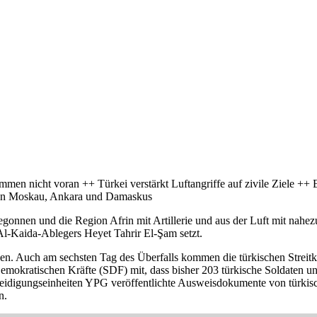
mmen nicht voran ++ Türkei verstärkt Luftangriffe auf zivile Ziele +
hen Moskau, Ankara und Damaskus
gonnen und die Region Afrin mit Artillerie und aus der Luft mit nahe
 Al-Kaida-Ablegers Heyet Tahrir El-Şam setzt.
en. Auch am sechsten Tag des Überfalls kommen die türkischen Streitkrä
emokratischen Kräfte (SDF) mit, dass bisher 203 türkische Soldaten un
teidigungseinheiten YPG veröffentlichte Ausweisdokumente von türkis
n.