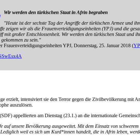
Wir wer
den den türkischen Staat in Afrin begraben
"Heute ist der sechste Tag der Angriffe der türkischen Armee und ih
ffe zeigen wir als die Frauenverteidigungseinheiten (YPJ) und die ges
f mit großer Entschlossenheit. Wir werden den türkischen Staat und ih
s gekommen zu sein."
Frauenverteidigungseinheiten YPJ, Donnerstag, 25. Januar 2018 (
YPJ
fQSSwEsx4A
e erzielt, intensiviert sie den Terror gegen die Zivilbevölkerung mit 
ophe auszulösen.
(SDF) appellierten am Dienstag (23.1.) an die internationale Gemeinsc
fe auf unsere Bevölkerung ausgeweitet. Mit dem Einsatz von schwerem 
Lediglich weil es sich um Kurd*innen handelt, die in Afrin leben, we