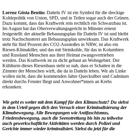
Lorenz Gösta Beutin:
Datteln IV ist ein Symbol für die dreckige
Kohlepolitik von Union, SPD, und in Teilen sogar auch der Grünen.
Dazu kommt, dass das Kraftwerk rein rechtlich ein Schwarzbau ist.
Im August hat das Oberverwaltungsgericht in Münster erneut
festgestellt: der aktuelle Bebauungsplan für Datteln IV ist und bleibt
trotz Nachschusterei am Bebauungsplan unwirksam. Das Kraftwerk
steht für fünf Prozent des CO2-Ausstoßes in NRW, ist also ein
Riesen-Klimakiller, und das mit Steinkohle, für das in Kolumbien
und Russland Menschen aus ihrer Heimat zwangsvertrieben
werden. Das Kraftwerk ist zu dicht gebaut an Wohngebiet. Der
Kühlturm dieses Riesenbaus steht so nah, dass er Schatten in die
Zimmer der Menschen wirft, die da in Datteln leben. Wir als Linke
wollen nicht, dass die kommenden Jahre Quecksilber und Cadmium
direkt durchs Fenster fliegt und Anwohner*innen an Krebs
erkranken.
Wie geht es weiter mit dem Kampf für den Klimaschutz? Du siehst
in dem Urteil gegen dich den Versuch einer Kriminalisierung der
Klimabewegung. Alle Bewegungen wie Antifaschismus,
Friedensbewegung, auch die Seenotrettung bis hin zu teilweise
auch gewerkschaftliche Aktivitäten werden durch Polizei und
Gerichte immer wieder kriminalisiert. Siehst du jetzt für die