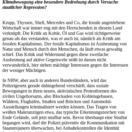
Klimabewegung eine besondere Bedrohung durch Versuche
staatlicher Repression?
Krupp, Thyssen, Shell, Mercedes und Co, die fossile angetriebene
Wirtschaft war immer eng mit den Herrschenden in diesem Land
verknüpft. Die Kritik an Kohle, Öl und Gas wird richtigerweise
genau als das verstanden, was er auch ist, nämlich als Kritik am
fossilen Kapitalismus. Der fossile Kapitalismus ist Ausbeutung von
Natur und Mensch durch den Menschen, da läuft etwas gewaltig
schief. Das Kritik und Widerstand gegen diese zweifache
Ausbeutung auf aktive Gegenwehr stößt ist darum nicht
verwunderlich, hier stehen mächtige Interessen gegen die Interessen
der weniger Mächtigen.
In NRW, aber auch in anderen Bundesländern, wird das
Polizeigesetz gerade dahingehend verschärft, dass soziale
Bewegungen in ihren neuen, aktivistischen Protestformen des
zivilen Ungehorsams, also Blockaden von Kohletagebauen,
Wäldern, Flughäfen, Straßen und Brücken und Automobil-
Ausstellungen kriminalisiert werden können. Das Tragen von
weißen Maleranzügen etwa, das typische Erkennungszeichen von
Ende Gelände, soll jetzt strafbar sein. Bevor überhaupt eine Straftat
begangen wird, darf die Polizei präventiv die Kommunikation mit
Staatstrojanern überwachen, bei Anhaltekontrollen die Identität