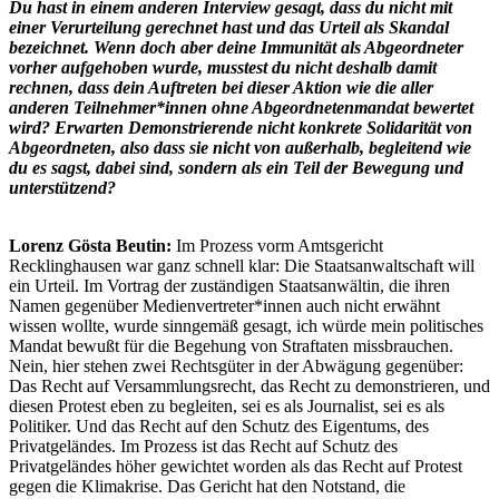
Du hast in einem anderen Interview gesagt, dass du nicht mit
einer Verurteilung gerechnet hast und das Urteil als Skandal
bezeichnet. Wenn doch aber deine Immunität als Abgeordneter
vorher aufgehoben wurde, musstest du nicht deshalb damit
rechnen, dass dein Auftreten bei dieser Aktion wie die aller
anderen Teilnehmer*innen ohne Abgeordnetenmandat bewertet
wird? Erwarten Demonstrierende nicht konkrete Solidarität von
Abgeordneten, also dass sie nicht von außerhalb, begleitend wie
du es sagst, dabei sind, sondern als ein Teil der Bewegung und
unterstützend?
Lorenz Gösta Beutin:
Im Prozess vorm Amtsgericht
Recklinghausen war ganz schnell klar: Die Staatsanwaltschaft will
ein Urteil. Im Vortrag der zuständigen Staatsanwältin, die ihren
Namen gegenüber Medienvertreter*innen auch nicht erwähnt
wissen wollte, wurde sinngemäß gesagt, ich würde mein politisches
Mandat bewußt für die Begehung von Straftaten missbrauchen.
Nein, hier stehen zwei Rechtsgüter in der Abwägung gegenüber:
Das Recht auf Versammlungsrecht, das Recht zu demonstrieren, und
diesen Protest eben zu begleiten, sei es als Journalist, sei es als
Politiker. Und das Recht auf den Schutz des Eigentums, des
Privatgeländes. Im Prozess ist das Recht auf Schutz des
Privatgeländes höher gewichtet worden als das Recht auf Protest
gegen die Klimakrise. Das Gericht hat den Notstand, die