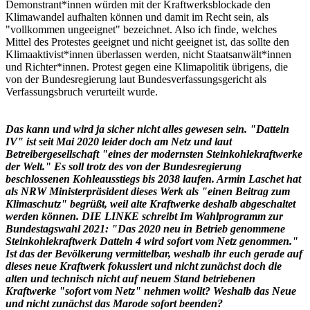
Demonstrant*innen würden mit der Kraftwerksblockade den
Klimawandel aufhalten können und damit im Recht sein, als
"vollkommen ungeeignet" bezeichnet. Also ich finde, welches
Mittel des Protestes geeignet und nicht geeignet ist, das sollte den
Klimaaktivist*innen überlassen werden, nicht Staatsanwält*innen
und Richter*innen. Protest gegen eine Klimapolitik übrigens, die
von der Bundesregierung laut Bundesverfassungsgericht als
Verfassungsbruch verurteilt wurde.
Das kann und wird ja sicher nicht alles gewesen sein. "Datteln
IV" ist seit Mai 2020 leider doch am Netz und laut
Betreibergesellschaft "eines der modernsten Steinkohlekraftwerke
der Welt." Es soll trotz des von der Bundesregierung
beschlossenen Kohleausstiegs bis 2038 laufen. Armin Laschet hat
als NRW Ministerpräsident dieses Werk als "einen Beitrag zum
Klimaschutz" begrüßt, weil alte Kraftwerke deshalb abgeschaltet
werden können. DIE LINKE schreibt Im Wahlprogramm zur
Bundestagswahl 2021: "Das 2020 neu in Betrieb genommene
Steinkohlekraftwerk Datteln 4 wird sofort vom Netz genommen."
Ist das der Bevölkerung vermittelbar, weshalb ihr euch gerade auf
dieses neue Kraftwerk fokussiert und nicht zunächst doch die
alten und technisch nicht auf neuem Stand betriebenen
Kraftwerke "sofort vom Netz" nehmen wollt? Weshalb das Neue
und nicht zunächst das Marode sofort beenden?