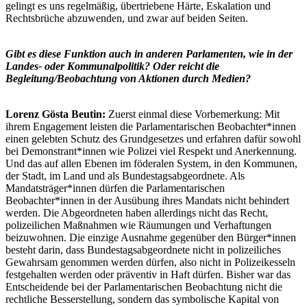
gelingt es uns regelmäßig, übertriebene Härte, Eskalation und
Rechtsbrüche abzuwenden, und zwar auf beiden Seiten.
Gibt es diese Funktion auch in anderen Parlamenten, wie in der
Landes- oder Kommunalpolitik? Oder reicht die
Begleitung/Beobachtung von Aktionen durch Medien?
Lorenz Gösta Beutin:
Zuerst einmal diese Vorbemerkung: Mit
ihrem Engagement leisten die Parlamentarischen Beobachter*innen
einen gelebten Schutz des Grundgesetzes und erfahren dafür sowohl
bei Demonstrant*innen wie Polizei viel Respekt und Anerkennung.
Und das auf allen Ebenen im föderalen System, in den Kommunen,
der Stadt, im Land und als Bundestagsabgeordnete. Als
Mandatsträger*innen dürfen die Parlamentarischen
Beobachter*innen in der Ausübung ihres Mandats nicht behindert
werden. Die Abgeordneten haben allerdings nicht das Recht,
polizeilichen Maßnahmen wie Räumungen und Verhaftungen
beizuwohnen. Die einzige Ausnahme gegenüber den Bürger*innen
besteht darin, dass Bundestagsabgeordnete nicht in polizeiliches
Gewahrsam genommen werden dürfen, also nicht in Polizeikesseln
festgehalten werden oder präventiv in Haft dürfen. Bisher war das
Entscheidende bei der Parlamentarischen Beobachtung nicht die
rechtliche Besserstellung, sondern das symbolische Kapital von