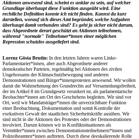
Aktionen anwesend sind, scheint es unklar zu sein, auf welcher
Grundlage überhaupt diese Funktion ausgeübt wird. Eine
rechtliche Definition konnte ich nicht finden. Kannst du kurz
darstellen, worauf sich dieses Amt begründet, welche Aufgaben
überhaupt damit verbunden sind? Es geht ja sicher nicht darum,
dass Abgeordnete derart geschützt an Aktionen teilnehmen,
während "normale" Teilnehmer*innen einer möglichen
Repression schutzlos ausgeliefert sind.
Lorenz Gösta Beutin:
In den letzten Jahren waren Linke-
Parlamentarier*innen, aber auch Abgeordnete anderer
demokratischer Parteien, regelmäßig bei Aktionen des zivilen
Ungehorsams der Klimaschutzbewegung und anderen
Demonstrationen und Bürger*innenprotesten anwesend. Wir wollen
damit die Wahrnehmung des Grundrechts auf Versammlungsfreiheit,
der im Artikel 8 im Grundgesetz verankert ist, als parlamentarische
Beobachter*innen am Ort des Geschehens begleiten. Wir sind vor
Ort, weil wir Mandatsträger*innen die unverzichtbare Funktion
einer Beobachtung, Dokumentation und somit Kontrolle der
exekutiven Gewalt der staatlichen Sicherheitskräfte ausüben. Wir
sind nicht in die Aktionen des Protestes oder der Demonstrationen
involviert. Darum können wir in Konfliktsituationen als
Vermittler*innen zwischen Demonstrationsteilnehmern*innen und
Polizeibeamten*innen auftreten. Durch diese deeskalierende Rolle