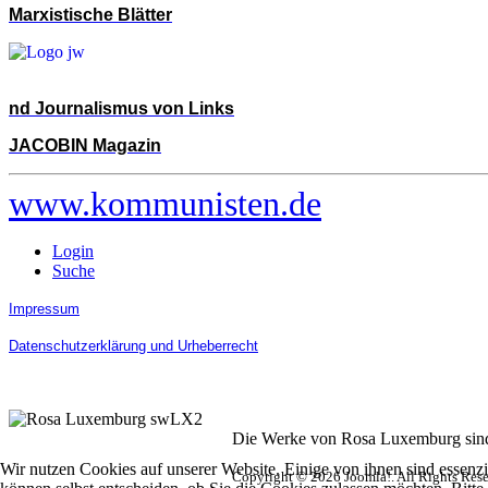
Marxistische Blätter
nd Journalismus von Links
JACOBIN Magazin
www.kommunisten.de
Login
Suche
Impressum
Datenschutzerklärung und Urheberrecht
Die Werke von Rosa Luxemburg sind 
Wir nutzen Cookies auf unserer Website. Einige von ihnen sind essenzi
Copyright © 2026 Joomla!. All Rights Res