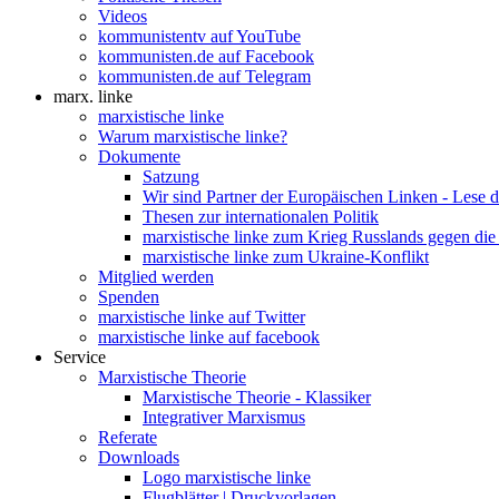
Videos
kommunistentv auf YouTube
kommunisten.de auf Facebook
kommunisten.de auf Telegram
marx. linke
marxistische linke
Warum marxistische linke?
Dokumente
Satzung
Wir sind Partner der Europäischen Linken - Lese 
Thesen zur internationalen Politik
marxistische linke zum Krieg Russlands gegen die
marxistische linke zum Ukraine-Konflikt
Mitglied werden
Spenden
marxistische linke auf Twitter
marxistische linke auf facebook
Service
Marxistische Theorie
Marxistische Theorie - Klassiker
Integrativer Marxismus
Referate
Downloads
Logo marxistische linke
Flugblätter | Druckvorlagen