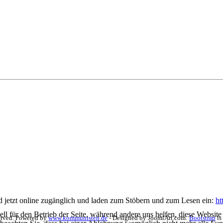
jetzt online zugänglich und laden zum Stöbern und zum Lesen ein:
ht
ell für den Betrieb der Seite, während andere uns helfen, diese Websit
erved. Powered by
www.kommunisten.de
- Designed by JoomlArt.com.
Bootstrap
is