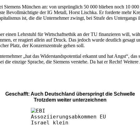
i Siemens München an: von ursprünglich 50 000 blieben noch 10 000 üb
der erste Bevollmächtigte der IG Metall, Horst Lischka. Er forderte mehr
talismus ist, die die Unternehmer zwingt, bei Strafe des Untergangs ih
er einen Lehrstuhl für Wirtschaftsethik an der TU finanzieren will, 
mmen, er reagiert allein auf Druck. Das jedoch wurde deutlich gesagt
her Platz, der Konzernzentrale gehen soll.
ternehmer „hat das Widerstandspotential erkannt und hat Angst“, das s
ei die einzige Sprache, die Siemens verstehe. Da hat er Recht! Weiter
Geschafft: Auch Deutschland überspringt die Schwelle
Trotzdem weiter unterzeichnen