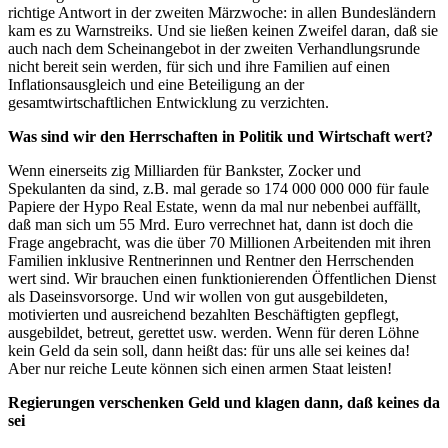
richtige Antwort in der zweiten Märzwoche: in allen Bundesländern
kam es zu Warnstreiks. Und sie ließen keinen Zweifel daran, daß sie
auch nach dem Scheinangebot in der zweiten Verhandlungsrunde
nicht bereit sein werden, für sich und ihre Familien auf einen
Inflationsausgleich und eine Beteiligung an der
gesamtwirtschaftlichen Entwicklung zu verzichten.
Was sind wir den Herrschaften in Politik und Wirtschaft wert?
Wenn einerseits zig Milliarden für Bankster, Zocker und
Spekulanten da sind, z.B. mal gerade so 174 000 000 000 für faule
Papiere der Hypo Real Estate, wenn da mal nur nebenbei auffällt,
daß man sich um 55 Mrd. Euro verrechnet hat, dann ist doch die
Frage angebracht, was die über 70 Millionen Arbeitenden mit ihren
Familien inklusive Rentnerinnen und Rentner den Herrschenden
wert sind. Wir brauchen einen funktionierenden Öffentlichen Dienst
als Daseinsvorsorge. Und wir wollen von gut ausgebildeten,
motivierten und ausreichend bezahlten Beschäftigten gepflegt,
ausgebildet, betreut, gerettet usw. werden. Wenn für deren Löhne
kein Geld da sein soll, dann heißt das: für uns alle sei keines da!
Aber nur reiche Leute können sich einen armen Staat leisten!
Regierungen verschenken Geld und klagen dann, daß keines da
sei