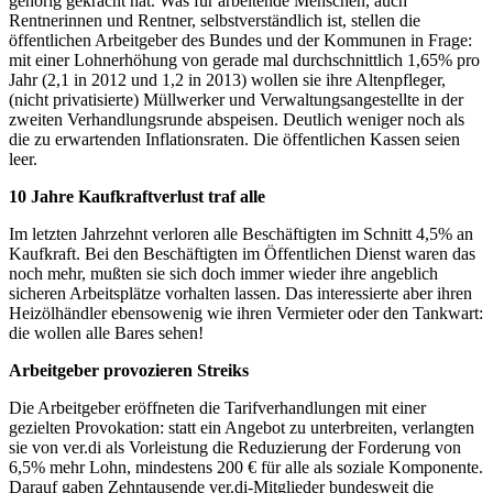
gehörig gekracht hat. Was für arbeitende Menschen, auch
Rentnerinnen und Rentner, selbstverständlich ist, stellen die
öffentlichen Arbeitgeber des Bundes und der Kommunen in Frage:
mit einer Lohnerhöhung von gerade mal durchschnittlich 1,65% pro
Jahr (2,1 in 2012 und 1,2 in 2013) wollen sie ihre Altenpfleger,
(nicht privatisierte) Müllwerker und Verwaltungsangestellte in der
zweiten Verhandlungsrunde abspeisen. Deutlich weniger noch als
die zu erwartenden Inflationsraten. Die öffentlichen Kassen seien
leer.
10 Jahre Kaufkraftverlust traf alle
Im letzten Jahrzehnt verloren alle Beschäftigten im Schnitt 4,5% an
Kaufkraft. Bei den Beschäftigten im Öffentlichen Dienst waren das
noch mehr, mußten sie sich doch immer wieder ihre angeblich
sicheren Arbeitsplätze vorhalten lassen. Das interessierte aber ihren
Heizölhändler ebensowenig wie ihren Vermieter oder den Tankwart:
die wollen alle Bares sehen!
Arbeitgeber provozieren Streiks
Die Arbeitgeber eröffneten die Tarifverhandlungen mit einer
gezielten Provokation: statt ein Angebot zu unterbreiten, verlangten
sie von ver.di als Vorleistung die Reduzierung der Forderung von
6,5% mehr Lohn, mindestens 200 € für alle als soziale Komponente.
Darauf gaben Zehntausende ver.di-Mitglieder bundesweit die