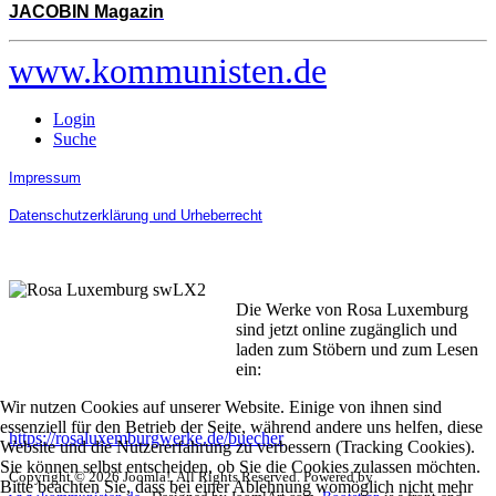
JACOBIN Magazin
www.kommunisten.de
Login
Suche
Impressum
Datenschutzerklärung und Urheberrecht
Die Werke von Rosa Luxemburg
sind jetzt online zugänglich und
laden zum Stöbern und zum Lesen
ein:
Wir nutzen Cookies auf unserer Website. Einige von ihnen sind
essenziell für den Betrieb der Seite, während andere uns helfen, diese
https://rosaluxemburgwerke.de/buecher
Website und die Nutzererfahrung zu verbessern (Tracking Cookies).
Sie können selbst entscheiden, ob Sie die Cookies zulassen möchten.
Copyright © 2026 Joomla!. All Rights Reserved. Powered by
Bitte beachten Sie, dass bei einer Ablehnung womöglich nicht mehr