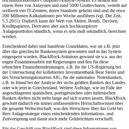
reichtumsförderndes Computer-Analyse-System. Es besteht aus
einem Heer von Anlaysten und rund 5000 Großrechnern, verteilt auf
weltweit vier IT-Zentren, deren Standorte geheim sind und die etwa
200 Millionen Kalkulationen pro Woche ausführen (vgl. Die Zeit,
5.5.2011). Dadurch kann der Wert von Aktien, Bonds, Devisen,
Kreditpapieren, Derivaten aber auch hochkomplexer
Anlageportfolios stündlich, wenn es sein muß sekündlich, berechnet
werden.
Entscheidend dabei sind handfeste Grunddaten, wie sie z.B. jetzt
über das griechische Bankensystem gewonnen und in das System
eingespeist wurden. BlackRock-Solutions gewinnt sie u.a. aus der
engen Zusammenarbeit mit Regierungen und den für diese
erbrachten Finanzdienstleistungen, z.B. für die US-Regierung bei
der Untersuchung der kollabierten Investmentbank Bear Sterns und
des Versicherungskonzerns AIG, für die nationalen Notenbanken,
z.B. in Irland bei der Analyse der sechs größten Banken des Landes
oder wie jetzt in Griechenland. Weitere Aufträge, wie im Falle der
angeschlagenen spanischen, portugiesischen oder italienischen
Banken dürften nicht mehr lange auf sich warten lassen. BlackRock
gewinnt dadurch ein immer umfassenderes Herrschaftswissen über
die gesamte Weltwirtschaft, was den Herrschern über das Geld bei
ihrer Anlagestrategie einen entscheidenden Informations- und
Zeitvorsprung und damit noch mehr Geldreichtum verschafft.
Für das Geschäft von BlackRock sind diese Informationen von