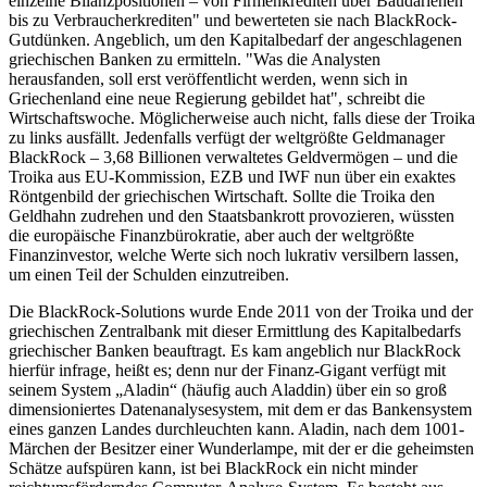
einzelne Bilanzpositionen – von Firmenkrediten über Baudarlehen
bis zu Verbraucherkrediten" und bewerteten sie nach BlackRock-
Gutdünken. Angeblich, um den Kapitalbedarf der angeschlagenen
griechischen Banken zu ermitteln. "Was die Analysten
herausfanden, soll erst veröffentlicht werden, wenn sich in
Griechenland eine neue Regierung gebildet hat", schreibt die
Wirtschaftswoche. Möglicherweise auch nicht, falls diese der Troika
zu links ausfällt. Jedenfalls verfügt der weltgrößte Geldmanager
BlackRock – 3,68 Billionen verwaltetes Geldvermögen – und die
Troika aus EU-Kommission, EZB und IWF nun über ein exaktes
Röntgenbild der griechischen Wirtschaft. Sollte die Troika den
Geldhahn zudrehen und den Staatsbankrott provozieren, wüssten
die europäische Finanzbürokratie, aber auch der weltgrößte
Finanzinvestor, welche Werte sich noch lukrativ versilbern lassen,
um einen Teil der Schulden einzutreiben.
Die BlackRock-Solutions wurde Ende 2011 von der Troika und der
griechischen Zentralbank mit dieser Ermittlung des Kapitalbedarfs
griechischer Banken beauftragt. Es kam angeblich nur BlackRock
hierfür infrage, heißt es; denn nur der Finanz-Gigant verfügt mit
seinem System „Aladin“ (häufig auch Aladdin) über ein so groß
dimensioniertes Datenanalysesystem, mit dem er das Bankensystem
eines ganzen Landes durchleuchten kann. Aladin, nach dem 1001-
Märchen der Besitzer einer Wunderlampe, mit der er die geheimsten
Schätze aufspüren kann, ist bei BlackRock ein nicht minder