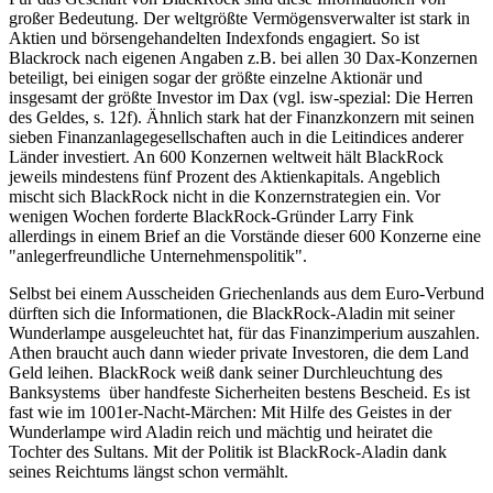
großer Bedeutung. Der weltgrößte Vermögensverwalter ist stark in
Aktien und börsengehandelten Indexfonds engagiert. So ist
Blackrock nach eigenen Angaben z.B. bei allen 30 Dax-Konzernen
beteiligt, bei einigen sogar der größte einzelne Aktionär und
insgesamt der größte Investor im Dax (vgl. isw-spezial: Die Herren
des Geldes, s. 12f). Ähnlich stark hat der Finanzkonzern mit seinen
sieben Finanzanlagegesellschaften auch in die Leitindices anderer
Länder investiert. An 600 Konzernen weltweit hält BlackRock
jeweils mindestens fünf Prozent des Aktienkapitals. Angeblich
mischt sich BlackRock nicht in die Konzernstrategien ein. Vor
wenigen Wochen forderte BlackRock-Gründer Larry Fink
allerdings in einem Brief an die Vorstände dieser 600 Konzerne eine
"anlegerfreundliche Unternehmenspolitik".
Selbst bei einem Ausscheiden Griechenlands aus dem Euro-Verbund
dürften sich die Informationen, die BlackRock-Aladin mit seiner
Wunderlampe ausgeleuchtet hat, für das Finanzimperium auszahlen.
Athen braucht auch dann wieder private Investoren, die dem Land
Geld leihen. BlackRock weiß dank seiner Durchleuchtung des
Banksystems über handfeste Sicherheiten bestens Bescheid. Es ist
fast wie im 1001er-Nacht-Märchen: Mit Hilfe des Geistes in der
Wunderlampe wird Aladin reich und mächtig und heiratet die
Tochter des Sultans. Mit der Politik ist BlackRock-Aladin dank
seines Reichtums längst schon vermählt.