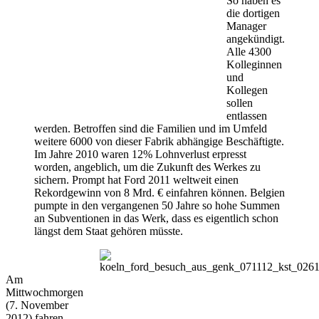
So haben es
die dortigen
Manager
angekündigt.
Alle 4300
Kolleginnen
und
Kollegen
sollen
entlassen
werden. Betroffen sind die Familien und im Umfeld
weitere 6000 von dieser Fabrik abhängige Beschäftigte.
Im Jahre 2010 waren 12% Lohnverlust erpresst
worden, angeblich, um die Zukunft des Werkes zu
sichern. Prompt hat Ford 2011 weltweit einen
Rekordgewinn von 8 Mrd. € einfahren können. Belgien
pumpte in den vergangenen 50 Jahre so hohe Summen
an Subventionen in das Werk, dass es eigentlich schon
längst dem Staat gehören müsste.
Am
Mittwochmorgen
(7. November
2012) fahren