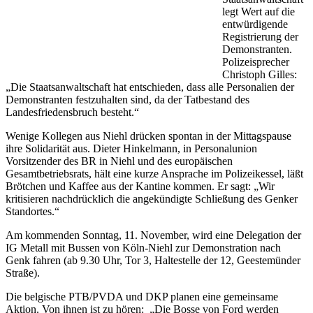
legt Wert auf die
entwürdigende
Registrierung der
Demonstranten.
Polizeisprecher
Christoph Gilles:
„Die Staatsanwaltschaft hat entschieden, dass alle Personalien der
Demonstranten festzuhalten sind, da der Tatbestand des
Landesfriedensbruch besteht.“
Wenige Kollegen aus Niehl drücken spontan in der Mittagspause
ihre Solidarität aus. Dieter Hinkelmann, in Personalunion
Vorsitzender des BR in Niehl und des europäischen
Gesamtbetriebsrats, hält eine kurze Ansprache im Polizeikessel, läßt
Brötchen und Kaffee aus der Kantine kommen. Er sagt: „Wir
kritisieren nachdrücklich die angekündigte Schließung des Genker
Standortes.“
Am kommenden Sonntag, 11. November, wird eine Delegation der
IG Metall mit Bussen von Köln-Niehl zur Demonstration nach
Genk fahren (ab 9.30 Uhr, Tor 3, Haltestelle der 12, Geestemünder
Straße).
Die belgische PTB/PVDA und DKP planen eine gemeinsame
Aktion. Von ihnen ist zu hören: „Die Bosse von Ford werden