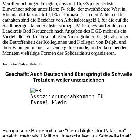
Veröffentlichungen belegten, dass mit 16,3% jeder sechste
Einwohner schon unter Hartz IV falle, der zweithöchste Wert in
Rheinland-Pfalz nach 17,1% in Pirmasens. In den Zahlen nicht
enthalten sind die Bezieher von Arbeitslosengeld I, für die auf die
Stadt bezogen keine Statistik vorliegt. Mit 25,2% sind zudem im
Landkreis Bad Kreuznach nach Angaben des DGB mehr als ein
Viertel aller Vollzeitbeschäftigten Niedriglöhner. Es gibt also über
die Betroffenheit der Kolleginnen und Kollegen von Delphi und
ihrer Familien hinaus Tausende gute Gründe, in den kommenden
Monaten vielfältige Formen der Solidarität zu organisieren.
Text/Fotos: Volker Metzroth
Geschafft: Auch Deutschland überspringt die Schwelle
Trotzdem weiter unterzeichnen
Europäische Bürgerinitiative "Gerechtigkeit für Palästina"
erreicht mehr als 1 Million Unterschriften ++ Schwelle in elf