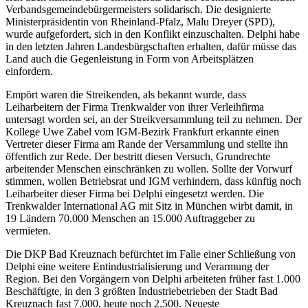
Verbandsgemeindebürgermeisters solidarisch. Die designierte
Ministerpräsidentin von Rheinland-Pfalz, Malu Dreyer (SPD),
wurde aufgefordert, sich in den Konflikt einzuschalten. Delphi habe
in den letzten Jahren Landesbürgschaften erhalten, dafür müsse das
Land auch die Gegenleistung in Form von Arbeitsplätzen
einfordern.
Empört waren die Streikenden, als bekannt wurde, dass
Leiharbeitern der Firma Trenkwalder von ihrer Verleihfirma
untersagt worden sei, an der Streikversammlung teil zu nehmen. Der
Kollege Uwe Zabel vom IGM-Bezirk Frankfurt erkannte einen
Vertreter dieser Firma am Rande der Versammlung und stellte ihn
öffentlich zur Rede. Der bestritt diesen Versuch, Grundrechte
arbeitender Menschen einschränken zu wollen. Sollte der Vorwurf
stimmen, wollen Betriebsrat und IGM verhindern, dass künftig noch
Leiharbeiter dieser Firma bei Delphi eingesetzt werden. Die
Trenkwalder International AG mit Sitz in München wirbt damit, in
19 Ländern 70.000 Menschen an 15.000 Auftraggeber zu
vermieten.
Die DKP Bad Kreuznach befürchtet im Falle einer Schließung von
Delphi eine weitere Entindustrialisierung und Verarmung der
Region. Bei den Vorgängern von Delphi arbeiteten früher fast 1.000
Beschäftigte, in den 3 größten Industriebetrieben der Stadt Bad
Kreuznach fast 7.000, heute noch 2.500. Neueste