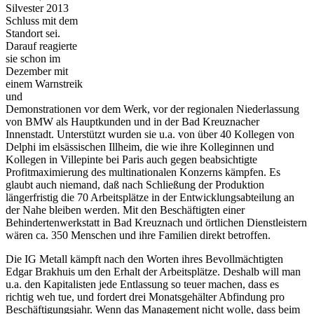
Silvester 2013
Schluss mit dem
Standort sei.
Darauf reagierte
sie schon im
Dezember mit
einem Warnstreik
und
Demonstrationen vor dem Werk, vor der regionalen Niederlassung
von BMW als Hauptkunden und in der Bad Kreuznacher
Innenstadt. Unterstützt wurden sie u.a. von über 40 Kollegen von
Delphi im elsässischen Illheim, die wie ihre Kolleginnen und
Kollegen in Villepinte bei Paris auch gegen beabsichtigte
Profitmaximierung des multinationalen Konzerns kämpfen. Es
glaubt auch niemand, daß nach Schließung der Produktion
längerfristig die 70 Arbeitsplätze in der Entwicklungsabteilung an
der Nahe bleiben werden. Mit den Beschäftigten einer
Behindertenwerkstatt in Bad Kreuznach und örtlichen Dienstleistern
wären ca. 350 Menschen und ihre Familien direkt betroffen.
Die IG Metall kämpft nach den Worten ihres Bevollmächtigten
Edgar Brakhuis um den Erhalt der Arbeitsplätze. Deshalb will man
u.a. den Kapitalisten jede Entlassung so teuer machen, dass es
richtig weh tue, und fordert drei Monatsgehälter Abfindung pro
Beschäftigungsjahr. Wenn das Management nicht wolle, dass beim