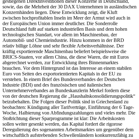
gestiegenen Direktinvestitionen dieser Konzerne in Deutschland,
sowie, das die Mehrheit der 30 DAX Unternehmen in ausländischen
Konzernhänden liegen. Diese Entwicklung zeigt, die Kluft
zwischen hochprofitablen Inseln im Meer der Armut wird auch in
der Europäischen Union immer deutlicher. Die Sonderrolle
Deutschland fußt auf starken industriellen Basis und dem hohen
technologischen Standart, vor allem im Maschinenbau, der
Automobil- und Chemieindustrie. Hinzu kommen in der BRD
relativ billige Löhne und sehr flexible Arbeitsverhältnisse. Der
kräftig exportierende Maschinenbau beliefert beispielsweise die
BRICS-Staaten, vor allem China, die diese Waren, die mit Euros
abgerechnet werden, zur Entwicklung ihres Binnenmarktes
brauchen. Vor dem Hintergrund ist das Interesse an einem stabilen
Euro von Seiten des exportorientierten Kapitals in der EU zu
verstehen. In einem Brief des Bundesverbandes der Deutschen
Industrie (BDI) und des französischen und italienischen
Unternehmerverbandes an Bundeskanzlerin Merkel fordern diese
von der deutschen Regierung die „Haushaltskonsolidierungspolitik“
beizubehalten. Die Folgen dieser Politik sind in Griechenland zu
beobachten: Kündigung aller Tarifverträge, Einführung der 6 Tage-
Woche, Halbierung von Abfindungszahlungen und vieles mehr. Die
Stoßrichtung dieser Sparprogramme ist klar: Die Arbeitskosten
sollen weiter gesenkt werden, das Kapital fordert die rigorose
Deregulierung des sogenannten Arbeitsmarktes um gegenüber dem
wirtschaftlich aufstrebenden Schwellenländern konkurrenzfähig zu