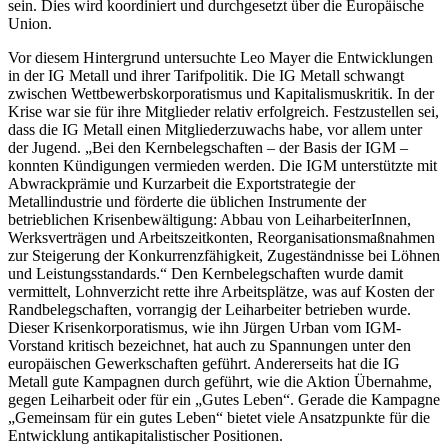
sein. Dies wird koordiniert und durchgesetzt über die Europäische
Union.
Vor diesem Hintergrund untersuchte Leo Mayer die Entwicklungen
in der IG Metall und ihrer Tarifpolitik. Die IG Metall schwangt
zwischen Wettbewerbskorporatismus und Kapitalismuskritik. In der
Krise war sie für ihre Mitglieder relativ erfolgreich. Festzustellen sei,
dass die IG Metall einen Mitgliederzuwachs habe, vor allem unter
der Jugend. „Bei den Kernbelegschaften – der Basis der IGM –
konnten Kündigungen vermieden werden. Die IGM unterstützte mit
Abwrackprämie und Kurzarbeit die Exportstrategie der
Metallindustrie und förderte die üblichen Instrumente der
betrieblichen Krisenbewältigung: Abbau von LeiharbeiterInnen,
Werksverträgen und Arbeitszeitkonten, Reorganisationsmaßnahmen
zur Steigerung der Konkurrenzfähigkeit, Zugeständnisse bei Löhnen
und Leistungsstandards.“ Den Kernbelegschaften wurde damit
vermittelt, Lohnverzicht rette ihre Arbeitsplätze, was auf Kosten der
Randbelegschaften, vorrangig der Leiharbeiter betrieben wurde.
Dieser Krisenkorporatismus, wie ihn Jürgen Urban vom IGM-
Vorstand kritisch bezeichnet, hat auch zu Spannungen unter den
europäischen Gewerkschaften geführt. Andererseits hat die IG
Metall gute Kampagnen durch geführt, wie die Aktion Übernahme,
gegen Leiharbeit oder für ein „Gutes Leben“. Gerade die Kampagne
„Gemeinsam für ein gutes Leben“ bietet viele Ansatzpunkte für die
Entwicklung antikapitalistischer Positionen.