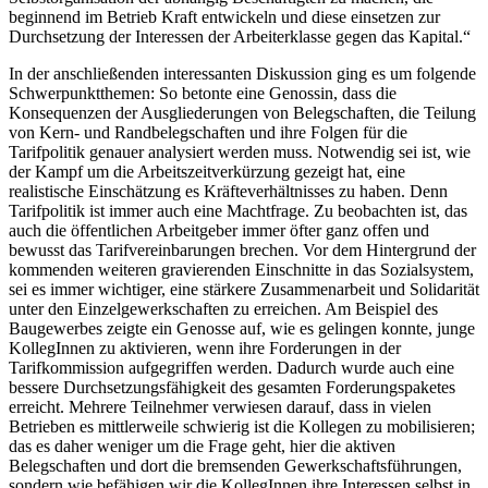
beginnend im Betrieb Kraft entwickeln und diese einsetzen zur
Durchsetzung der Interessen der Arbeiterklasse gegen das Kapital.“
In der anschließenden interessanten Diskussion ging es um folgende
Schwerpunktthemen: So betonte eine Genossin, dass die
Konsequenzen der Ausgliederungen von Belegschaften, die Teilung
von Kern- und Randbelegschaften und ihre Folgen für die
Tarifpolitik genauer analysiert werden muss. Notwendig sei ist, wie
der Kampf um die Arbeitszeitverkürzung gezeigt hat, eine
realistische Einschätzung es Kräfteverhältnisses zu haben. Denn
Tarifpolitik ist immer auch eine Machtfrage. Zu beobachten ist, das
auch die öffentlichen Arbeitgeber immer öfter ganz offen und
bewusst das Tarifvereinbarungen brechen. Vor dem Hintergrund der
kommenden weiteren gravierenden Einschnitte in das Sozialsystem,
sei es immer wichtiger, eine stärkere Zusammenarbeit und Solidarität
unter den Einzelgewerkschaften zu erreichen. Am Beispiel des
Baugewerbes zeigte ein Genosse auf, wie es gelingen konnte, junge
KollegInnen zu aktivieren, wenn ihre Forderungen in der
Tarifkommission aufgegriffen werden. Dadurch wurde auch eine
bessere Durchsetzungsfähigkeit des gesamten Forderungspaketes
erreicht. Mehrere Teilnehmer verwiesen darauf, dass in vielen
Betrieben es mittlerweile schwierig ist die Kollegen zu mobilisieren;
das es daher weniger um die Frage geht, hier die aktiven
Belegschaften und dort die bremsenden Gewerkschaftsführungen,
sondern wie befähigen wir die KollegInnen ihre Interessen selbst in