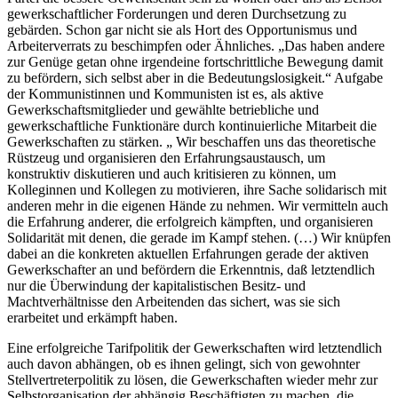
gewerkschaftlicher Forderungen und deren Durchsetzung zu
gebärden. Schon gar nicht sie als Hort des Opportunismus und
Arbeiterverrats zu beschimpfen oder Ähnliches. „Das haben andere
zur Genüge getan ohne irgendeine fortschrittliche Bewegung damit
zu befördern, sich selbst aber in die Bedeutungslosigkeit.“ Aufgabe
der Kommunistinnen und Kommunisten ist es, als aktive
Gewerkschaftsmitglieder und gewählte betriebliche und
gewerkschaftliche Funktionäre durch kontinuierliche Mitarbeit die
Gewerkschaften zu stärken. „ Wir beschaffen uns das theoretische
Rüstzeug und organisieren den Erfahrungsaustausch, um
konstruktiv diskutieren und auch kritisieren zu können, um
Kolleginnen und Kollegen zu motivieren, ihre Sache solidarisch mit
anderen mehr in die eigenen Hände zu nehmen. Wir vermitteln auch
die Erfahrung anderer, die erfolgreich kämpften, und organisieren
Solidarität mit denen, die gerade im Kampf stehen. (…) Wir knüpfen
dabei an die konkreten aktuellen Erfahrungen gerade der aktiven
Gewerkschafter an und befördern die Erkenntnis, daß letztendlich
nur die Überwindung der kapitalistischen Besitz- und
Machtverhältnisse den Arbeitenden das sichert, was sie sich
erarbeitet und erkämpft haben.
Eine erfolgreiche Tarifpolitik der Gewerkschaften wird letztendlich
auch davon abhängen, ob es ihnen gelingt, sich von gewohnter
Stellvertreterpolitik zu lösen, die Gewerkschaften wieder mehr zur
Selbstorganisation der abhängig Beschäftigten zu machen, die