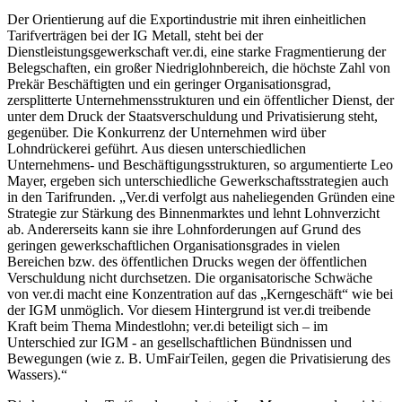
Der Orientierung auf die Exportindustrie mit ihren einheitlichen
Tarifverträgen bei der IG Metall, steht bei der
Dienstleistungsgewerkschaft ver.di, eine starke Fragmentierung der
Belegschaften, ein großer Niedriglohnbereich, die höchste Zahl von
Prekär Beschäftigten und ein geringer Organisationsgrad,
zersplitterte Unternehmensstrukturen und ein öffentlicher Dienst, der
unter dem Druck der Staatsverschuldung und Privatisierung steht,
gegenüber. Die Konkurrenz der Unternehmen wird über
Lohndrückerei geführt. Aus diesen unterschiedlichen
Unternehmens- und Beschäftigungsstrukturen, so argumentierte Leo
Mayer, ergeben sich unterschiedliche Gewerkschaftsstrategien auch
in den Tarifrunden. „Ver.di verfolgt aus naheliegenden Gründen eine
Strategie zur Stärkung des Binnenmarktes und lehnt Lohnverzicht
ab. Andererseits kann sie ihre Lohnforderungen auf Grund des
geringen gewerkschaftlichen Organisationsgrades in vielen
Bereichen bzw. des öffentlichen Drucks wegen der öffentlichen
Verschuldung nicht durchsetzen. Die organisatorische Schwäche
von ver.di macht eine Konzentration auf das „Kerngeschäft“ wie bei
der IGM unmöglich. Vor diesem Hintergrund ist ver.di treibende
Kraft beim Thema Mindestlohn; ver.di beteiligt sich – im
Unterschied zur IGM - an gesellschaftlichen Bündnissen und
Bewegungen (wie z. B. UmFairTeilen, gegen die Privatisierung des
Wassers).“