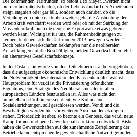
Die kommenden Tarifrunden, so betont Leo Mayer, „werden nicht
nur darüber mitentscheiden, ob der Lebensstandard der Arbeitenden
steigt, stagniert oder gar fällt, sondern auch darüber, ob die
Verteilung von unten nach oben weiter geht, die Ausbeutung der
Arbeitskraft verschärft werden wird oder ob mit der Stärkung der
Massenkaufkraft auch die deutsche Exportwalze etwas gebremst
werden kann. Wichtig ist für uns, die Rahmenbedingungen zu
kennen, in denen sich die Tarifrunden 2013 bewegen werden.“
Doch beide Gewerkschaften bekämpfen nur die neoliberalen
Auswirkungen auf die Beschäftigten, beiden Gewerkschaften fehlt
ein alternatives Gesellschaftskonzept.
In der Diskussion wurde von den Teilnehmern u. a. hervorgehoben,
dass die aufgezeigte ökonomische Entwicklung deutlich macht, dass
die Notwendigkeit des internationalen Klassenkampfes wächst.
Hauptproblem für ver.di ist die Privatisierung öffentlichen
Eigentums, eine Strategie des Neoliberalismus der in allen
europäischen Ländern festzustellen ist. Alles was nicht den
unmittelbaren Profitinteressen dient, wie Kultur- und
Sozialeinrichtungen, soll geschlossen werden. Ver.di und die
Beschäftigten werden hier vor weiteren Auseinandersetzungen
stehen. Erforderlich ist aber, so betonte ein Genosse, das ver.di neue
Kampfformen und neue Gewerkschaftsstrukturen entwickelt. Bisher
haben die Gewerkschaften auf die zunehmende Zersplitterung der
Betriebe keine entsprechende gewerkschaftliche Antwort gefunden.