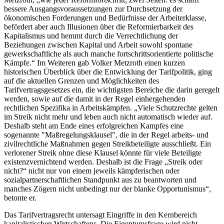
bessere Ausgangsvoraussetzungen zur Durchsetzung der
ökonomischen Forderungen und Bedürfnisse der Arbeiterklasse,
befördert aber auch Illusionen über die Reformierbarkeit des
Kapitalismus und hemmt durch die Verrechtlichung der
Beziehungen zwischen Kapital und Arbeit sowohl spontane
gewerkschaftliche als auch manche fortschrittsorientierte politische
Kämpfe.“ Im Weiteren gab Volker Metzroth einen kurzen
historischen Überblick über die Entwicklung der Tarifpolitik, ging
auf die aktuellen Grenzen und Möglichkeiten des
Tarifvertragsgesetzes ein, die wichtigsten Bereiche die darin geregelt
werden, sowie auf die damit in der Regel einhergehenden
rechtlichen Spezifika in Arbeitskämpfen. „Viele Schutzrechte gelten
im Streik nicht mehr und leben auch nicht automatisch wieder auf.
Deshalb steht am Ende eines erfolgreichen Kampfes eine
sogenannte "Maßregelungsklausel", die in der Regel arbeits- und
zivilrechtliche Maßnahmen gegen Streikbeteiligte ausschließt. Ein
verlorener Streik ohne diese Klausel könnte für viele Beteiligte
existenzvernichtend werden. Deshalb ist die Frage „Streik oder
nicht?“ nicht nur von einem jeweils kämpferischen oder
sozialpartnerschaftlichen Standpunkt aus zu beantworten und
manches Zögern nicht unbedingt nur der blanke Opportunismus“,
betonte er.
Das Tarifvertragsrecht untersagt Eingriffe in den Kernbereich
kapitalistischen Wirtschaftens. Die Eigentumsfrage wird nicht