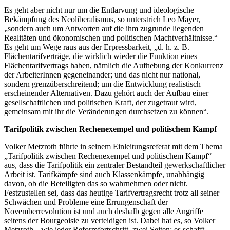
Es geht aber nicht nur um die Entlarvung und ideologische
Bekämpfung des Neoliberalismus, so unterstrich Leo Mayer,
„sondern auch um Antworten auf die ihm zugrunde liegenden
Realitäten und ökonomischen und politischen Machtverhältnisse.“
Es geht um Wege raus aus der Erpressbarkeit, „d. h. z. B.
Flächentarifverträge, die wirklich wieder die Funktion eines
Flächentarifvertrags haben, nämlich die Aufhebung der Konkurrenz
der ArbeiterInnen gegeneinander; und das nicht nur national,
sondern grenzüberschreitend; um die Entwicklung realistisch
erscheinender Alternativen. Dazu gehört auch der Aufbau einer
gesellschaftlichen und politischen Kraft, der zugetraut wird,
gemeinsam mit ihr die Veränderungen durchsetzen zu können“.
Tarifpolitik zwischen Rechenexempel und politischem Kampf
Volker Metzroth führte in seinem Einleitungsreferat mit dem Thema
„Tarifpolitik zwischen Rechenexempel und politischem Kampf“
aus, dass die Tarifpolitik ein zentraler Bestandteil gewerkschaftlicher
Arbeit ist. Tarifkämpfe sind auch Klassenkämpfe, unabhängig
davon, ob die Beteiligten das so wahrnehmen oder nicht.
Festzustellen sei, dass das heutige Tarifvertragsrecht trotz all seiner
Schwächen und Probleme eine Errungenschaft der
Novemberrevolution ist und auch deshalb gegen alle Angriffe
seitens der Bourgeoisie zu verteidigen ist. Dabei hat es, so Volker
Metzroth, „wie jeder Reformfortschritt, zwei Seiten: es schafft