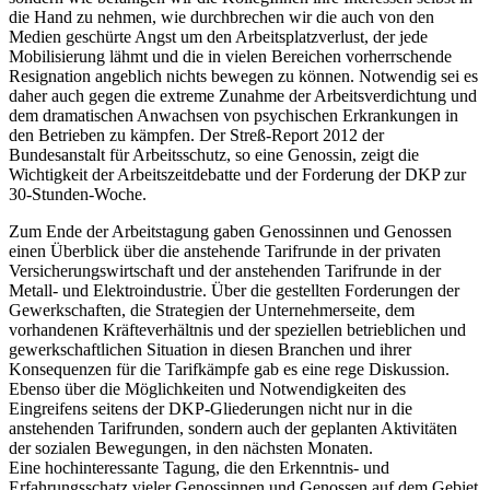
die Hand zu nehmen, wie durchbrechen wir die auch von den
Medien geschürte Angst um den Arbeitsplatzverlust, der jede
Mobilisierung lähmt und die in vielen Bereichen vorherrschende
Resignation angeblich nichts bewegen zu können. Notwendig sei es
daher auch gegen die extreme Zunahme der Arbeitsverdichtung und
dem dramatischen Anwachsen von psychischen Erkrankungen in
den Betrieben zu kämpfen. Der Streß-Report 2012 der
Bundesanstalt für Arbeitsschutz, so eine Genossin, zeigt die
Wichtigkeit der Arbeitszeitdebatte und der Forderung der DKP zur
30-Stunden-Woche.
Zum Ende der Arbeitstagung gaben Genossinnen und Genossen
einen Überblick über die anstehende Tarifrunde in der privaten
Versicherungswirtschaft und der anstehenden Tarifrunde in der
Metall- und Elektroindustrie. Über die gestellten Forderungen der
Gewerkschaften, die Strategien der Unternehmerseite, dem
vorhandenen Kräfteverhältnis und der speziellen betrieblichen und
gewerkschaftlichen Situation in diesen Branchen und ihrer
Konsequenzen für die Tarifkämpfe gab es eine rege Diskussion.
Ebenso über die Möglichkeiten und Notwendigkeiten des
Eingreifens seitens der DKP-Gliederungen nicht nur in die
anstehenden Tarifrunden, sondern auch der geplanten Aktivitäten
der sozialen Bewegungen, in den nächsten Monaten.
Eine hochinteressante Tagung, die den Erkenntnis- und
Erfahrungsschatz vieler Genossinnen und Genossen auf dem Gebiet