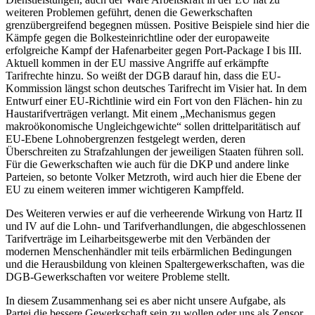
weiteren Problemen geführt, denen die Gewerkschaften
grenzübergreifend begegnen müssen. Positive Beispiele sind hier die
Kämpfe gegen die Bolkesteinrichtline oder der europaweite
erfolgreiche Kampf der Hafenarbeiter gegen Port-Package I bis III.
Aktuell kommen in der EU massive Angriffe auf erkämpfte
Tarifrechte hinzu. So weißt der DGB darauf hin, dass die EU-
Kommission längst schon deutsches Tarifrecht im Visier hat. In dem
Entwurf einer EU-Richtlinie wird ein Fort von den Flächen- hin zu
Haustarifverträgen verlangt. Mit einem „Mechanismus gegen
makroökonomische Ungleichgewichte“ sollen drittelparitätisch auf
EU-Ebene Lohnobergrenzen festgelegt werden, deren
Überschreiten zu Strafzahlungen der jeweiligen Staaten führen soll.
Für die Gewerkschaften wie auch für die DKP und andere linke
Parteien, so betonte Volker Metzroth, wird auch hier die Ebene der
EU zu einem weiteren immer wichtigeren Kampffeld.
Des Weiteren verwies er auf die verheerende Wirkung von Hartz II
und IV auf die Lohn- und Tarifverhandlungen, die abgeschlossenen
Tarifverträge im Leiharbeitsgewerbe mit den Verbänden der
modernen Menschenhändler mit teils erbärmlichen Bedingungen
und die Herausbildung von kleinen Spaltergewerkschaften, was die
DGB-Gewerkschaften vor weitere Probleme stellt.
In diesem Zusammenhang sei es aber nicht unsere Aufgabe, als
Partei die bessere Gewerkschaft sein zu wollen oder uns als Zensor