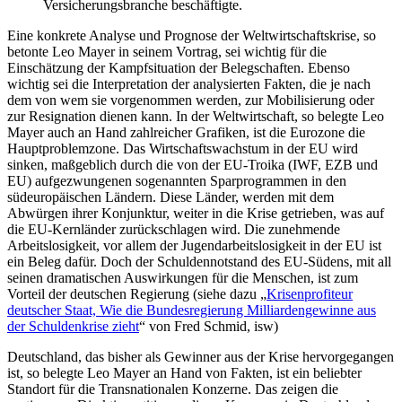
Versicherungsbranche beschäftigte.
Eine konkrete Analyse und Prognose der Weltwirtschaftskrise, so
betonte Leo Mayer in seinem Vortrag, sei wichtig für die
Einschätzung der Kampfsituation der Belegschaften. Ebenso
wichtig sei die Interpretation der analysierten Fakten, die je nach
dem von wem sie vorgenommen werden, zur Mobilisierung oder
zur Resignation dienen kann. In der Weltwirtschaft, so belegte Leo
Mayer auch an Hand zahlreicher Grafiken, ist die Eurozone die
Hauptproblemzone. Das Wirtschaftswachstum in der EU wird
sinken, maßgeblich durch die von der EU-Troika (IWF, EZB und
EU) aufgezwungenen sogenannten Sparprogrammen in den
südeuropäischen Ländern. Diese Länder, werden mit dem
Abwürgen ihrer Konjunktur, weiter in die Krise getrieben, was auf
die EU-Kernländer zurückschlagen wird. Die zunehmende
Arbeitslosigkeit, vor allem der Jugendarbeitslosigkeit in der EU ist
ein Beleg dafür. Doch der Schuldennotstand des EU-Südens, mit all
seinen dramatischen Auswirkungen für die Menschen, ist zum
Vorteil der deutschen Regierung (siehe dazu „
Krisenprofiteur
deutscher Staat, Wie die Bundesregierung Milliardengewinne aus
der Schuldenkrise zieht
“ von Fred Schmid, isw)
Deutschland, das bisher als Gewinner aus der Krise hervorgegangen
ist, so belegte Leo Mayer an Hand von Fakten, ist ein beliebter
Standort für die Transnationalen Konzerne. Das zeigen die