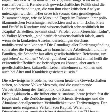
ernsthaft berührt. Kernbereich gewerkschaftlicher Politik sind die
Lohntarifverhandlungen, die von ihm einer kritischen Analyse
unterzogen wurden. „Hier setze ich voraus, dass grundlegende
Zusammenhänge, wie sie Marx und Engels im Rahmen ihrer polit-
ökonomischen Forschungen aufdeckten und u. a. in ‚Lohn. Preis
und Profit’ in Kurzform und wissenschaftlich sehr ausführlich im
‚Kapital’ darstellten, bekannt sind.“ Parolen vom „Gerechten Lohn“,
so Volker Metzroth, „sind natürlich wissenschaftlich falsch, auch
wenn sie in konkreten Auseinandersetzungen durchaus
mobilisierend sein können.“ Die Grundlage aller Forderungsfindung
sollte aber die Frage sein: „was brauchen die Arbeitenden und ihre
Familien, die Schöpfer fast allen gesellschaftlichen Reichtums, um
‚gut leben’ zu können? Wobei ‚gut leben’ zunächst einmal heißt die
existentiellenBedürfnisse befriedigen zu können, aber auch an
gesellschaftlichen, kulturellen Leben teilnehmen zu können und
auch bei Alter und Krankheit gesichert zu sein.“
Die schwierigsten Probleme, vor denen heute die Gewerkschaften
stehen, so betonte Volker Metzroth, sind die zunehmende
Verbetrieblichung der Tarifpolitik, die Zunahme von
Öffnungsklauseln – die früher eine Ausnahme, heute jedoch fast die
Regel sind - , die Zerlöcherung des Flächentarifvertrages und die
Abnahme der allgemeinen Verbindlichkeit von Tarifverträgen. Der
immer mehr entgrenzte Verkehr von Kapital, Waren und
Dienstleistungen, auch der Ware Arbeitskraft in der EU hat zu