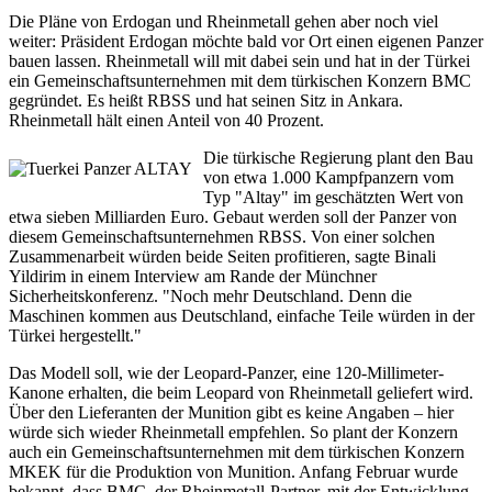
Die Pläne von Erdogan und Rheinmetall gehen aber noch viel
weiter: Präsident Erdogan möchte bald vor Ort einen eigenen Panzer
bauen lassen. Rheinmetall will mit dabei sein und hat in der Türkei
ein Gemeinschaftsunternehmen mit dem türkischen Konzern BMC
gegründet. Es heißt RBSS und hat seinen Sitz in Ankara.
Rheinmetall hält einen Anteil von 40 Prozent.
Die türkische Regierung plant den Bau
von etwa 1.000 Kampfpanzern vom
Typ "Altay" im geschätzten Wert von
etwa sieben Milliarden Euro. Gebaut werden soll der Panzer von
diesem Gemeinschaftsunternehmen RBSS. Von einer solchen
Zusammenarbeit würden beide Seiten profitieren, sagte Binali
Yildirim in einem Interview am Rande der Münchner
Sicherheitskonferenz. "Noch mehr Deutschland. Denn die
Maschinen kommen aus Deutschland, einfache Teile würden in der
Türkei hergestellt."
Das Modell soll, wie der Leopard-Panzer, eine 120-Millimeter-
Kanone erhalten, die beim Leopard von Rheinmetall geliefert wird.
Über den Lieferanten der Munition gibt es keine Angaben – hier
würde sich wieder Rheinmetall empfehlen. So plant der Konzern
auch ein Gemeinschaftsunternehmen mit dem türkischen Konzern
MKEK für die Produktion von Munition. Anfang Februar wurde
bekannt, dass BMC, der Rheinmetall-Partner, mit der Entwicklung