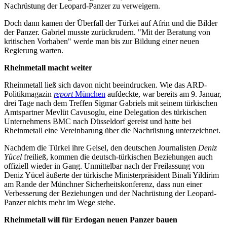
Nachrüstung der Leopard-Panzer zu verweigern.
Doch dann kamen der Überfall der Türkei auf Afrin und die Bilder
der Panzer. Gabriel musste zurückrudern. "Mit der Beratung von
kritischen Vorhaben" werde man bis zur Bildung einer neuen
Regierung warten.
Rheinmetall macht weiter
Rheinmetall ließ sich davon nicht beeindrucken. Wie das ARD-
Politikmagazin
report
München
aufdeckte, war bereits am 9. Januar,
drei Tage nach dem Treffen Sigmar Gabriels mit seinem türkischen
Amtspartner Mevlüt Cavusoglu, eine Delegation des türkischen
Unternehmens BMC nach Düsseldorf gereist und hatte bei
Rheinmetall eine Vereinbarung über die Nachrüstung unterzeichnet.
Nachdem die Türkei ihre Geisel, den deutschen Journalisten
Deniz
Yücel
freiließ, kommen die deutsch-türkischen Beziehungen auch
offiziell wieder in Gang. Unmittelbar nach der Freilassung von
Deniz Yücel äußerte der türkische Ministerpräsident Binali Yildirim
am Rande der Münchner Sicherheitskonferenz, dass nun einer
Verbesserung der Beziehungen und der Nachrüstung der Leopard-
Panzer nichts mehr im Wege stehe.
Rheinmetall will für Erdogan neuen Panzer bauen