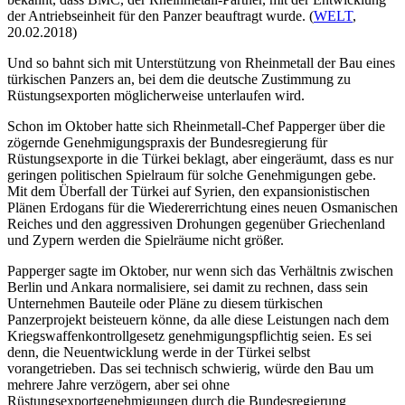
der Antriebseinheit für den Panzer beauftragt wurde. (
WELT
,
20.02.2018)
Und so bahnt sich mit Unterstützung von Rheinmetall der Bau eines
türkischen Panzers an, bei dem die deutsche Zustimmung zu
Rüstungsexporten möglicherweise unterlaufen wird.
Schon im Oktober hatte sich Rheinmetall-Chef Papperger über die
zögernde Genehmigungspraxis der Bundesregierung für
Rüstungsexporte in die Türkei beklagt, aber eingeräumt, dass es nur
geringen politischen Spielraum für solche Genehmigungen gebe.
Mit dem Überfall der Türkei auf Syrien, den expansionistischen
Plänen Erdogans für die Wiedererrichtung eines neuen Osmanischen
Reiches und den aggressiven Drohungen gegenüber Griechenland
und Zypern werden die Spielräume nicht größer.
Papperger sagte im Oktober, nur wenn sich das Verhältnis zwischen
Berlin und Ankara normalisiere, sei damit zu rechnen, dass sein
Unternehmen Bauteile oder Pläne zu diesem türkischen
Panzerprojekt beisteuern könne, da alle diese Leistungen nach dem
Kriegswaffenkontrollgesetz genehmigungspflichtig seien. Es sei
denn, die Neuentwicklung werde in der Türkei selbst
vorangetrieben. Das sei technisch schwierig, würde den Bau um
mehrere Jahre verzögern, aber sei ohne
Rüstungsexportgenehmigungen durch die Bundesregierung