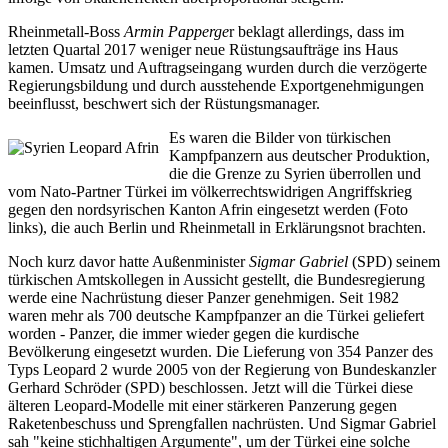
Rheinmetall-Boss
Armin Papperge
r beklagt allerdings, dass im
letzten Quartal 2017 weniger neue Rüstungsaufträge ins Haus
kamen. Umsatz und Auftragseingang wurden durch die verzögerte
Regierungsbildung und durch ausstehende Exportgenehmigungen
beeinflusst, beschwert sich der Rüstungsmanager.
Es waren die Bilder von türkischen
Kampfpanzern aus deutscher Produktion,
die die Grenze zu Syrien überrollen und
vom Nato-Partner Türkei im völkerrechtswidrigen Angriffskrieg
gegen den nordsyrischen Kanton Afrin eingesetzt werden (Foto
links), die auch Berlin und Rheinmetall in Erklärungsnot brachten.
Noch kurz davor hatte Außenminister
Sigmar Gabriel
(SPD) seinem
türkischen Amtskollegen in Aussicht gestellt, die Bundesregierung
werde eine Nachrüstung dieser Panzer genehmigen. Seit 1982
waren mehr als 700 deutsche Kampfpanzer an die Türkei geliefert
worden - Panzer, die immer wieder gegen die kurdische
Bevölkerung eingesetzt wurden. Die Lieferung von 354 Panzer des
Typs Leopard 2 wurde 2005 von der Regierung von Bundeskanzler
Gerhard Schröder (SPD) beschlossen. Jetzt will die Türkei diese
älteren Leopard-Modelle mit einer stärkeren Panzerung gegen
Raketenbeschuss und Sprengfallen nachrüsten. Und Sigmar Gabriel
sah "keine stichhaltigen Argumente", um der Türkei eine solche