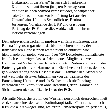
Diskussion in der Partei“ hätten sich Frankreichs
Kommunisten auf ihrem jüngsten Parteitag vom
traditionsreichen Symbol verabschiedet, behauptet der
rote Globus und kam vor Entrüstung fast aus der
Umlaufbahn. Und das Schändlichste, Bettina
Jürgensen, Vorsitzende der DKP und Gast beim
Parteitag der PCF, habe dies wohlweislich in ihrem
Bericht verschwiegen.
Den antirevisionistischen Kämpfern war ganz entgangen, dass
Bettina Jürgensen gar nichts darüber berichten konnte, denn die
französischen GenossInnen waren nicht so entrüstet, wie
hierzulande behauptet. Von den über 750 Delegierten thematisierte
lediglich ein einziger, dass auf dem neuen Mitgliedsausweis
Hammer und Sichel fehlen. Eine Randnotiz. Zudem konnte sich der
Parteitag gar nicht von Hammer und Sichel verabschieden, denn es
gab weder Antrag noch Beschluss dazu. Hammer und Sichel sind
seit weit mehr als zwei Jahrzehnten von der Titelseite der
Parteizeitung Humanité und als Saalschmuck für Parteitage
verschwunden. Vermutlich ohne Beschluss, denn Hammer und
Sichel waren nie das offizielle Logo der PCF.
Als hätte Metis, die Göttin der Weisheit, persönlich gesprochen, hieß
es dazu aus einer deutschen Kulturhauptstadt: „Für mich sind auch
KPs, die auf Abwegen sind, weiterhin Schwesterparteien, jedenfalls,