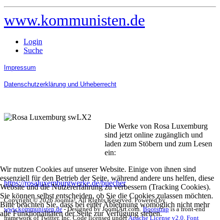
www.kommunisten.de
Login
Suche
Impressum
Datenschutzerklärung und Urheberrecht
Die Werke von Rosa Luxemburg
sind jetzt online zugänglich und
laden zum Stöbern und zum Lesen
ein:
Wir nutzen Cookies auf unserer Website. Einige von ihnen sind
essenziell für den Betrieb der Seite, während andere uns helfen, diese
https://rosaluxemburgwerke.de/buecher
Website und die Nutzererfahrung zu verbessern (Tracking Cookies).
Sie können selbst entscheiden, ob Sie die Cookies zulassen möchten.
Copyright © 2026 Joomla!. All Rights Reserved. Powered by
Bitte beachten Sie, dass bei einer Ablehnung womöglich nicht mehr
www.kommunisten.de
- Designed by JoomlArt.com.
Bootstrap
is a front-end
alle Funktionalitäten der Seite zur Verfügung stehen.
framework of Twitter, Inc. Code licensed under
Apache License v2.0
.
Font