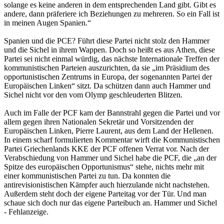
solange es keine anderen in dem entsprechenden Land gibt. Gibt es
andere, dann präferiere ich Beziehungen zu mehreren. So ein Fall ist
in meinen Augen Spanien.“
Spanien und die PCE? Führt diese Partei nicht stolz den Hammer
und die Sichel in ihrem Wappen. Doch so heißt es aus Athen, diese
Partei sei nicht einmal würdig, das nächste Internationale Treffen der
kommunistischen Parteien auszurichten, da sie „im Präsidium des
opportunistischen Zentrums in Europa, der sogenannten Partei der
Europäischen Linken“ sitzt. Da schützen dann auch Hammer und
Sichel nicht vor den vom Olymp geschleuderten Blitzen.
Auch im Falle der PCF kam der Bannstrahl gegen die Partei und vor
allem gegen ihren Nationalen Sekretär und Vorsitzenden der
Europäischen Linken, Pierre Laurent, aus dem Land der Hellenen.
In einem scharf formulierten Kommentar wirft die Kommunistischen
Partei Griechenlands KKE der PCF offenen Verrat vor. Nach der
Verabschiedung von Hammer und Sichel habe die PCF, die „an der
Spitze des europäischen Opportunismus“ stehe, nichts mehr mit
einer kommunistischen Partei zu tun. Da konnten die
antirevisionistischen Kämpfer auch hierzulande nicht nachstehen.
Außerdem steht doch der eigene Parteitag vor der Tür. Und man
schaue sich doch nur das eigene Parteibuch an. Hammer und Sichel
- Fehlanzeige.