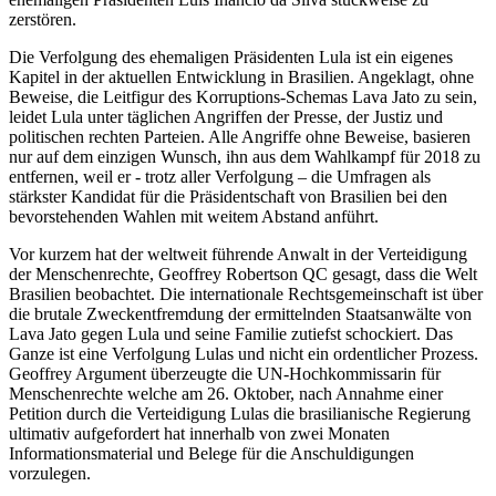
zerstören.
Die Verfolgung des ehemaligen Präsidenten Lula ist ein eigenes
Kapitel in der aktuellen Entwicklung in Brasilien. Angeklagt, ohne
Beweise, die Leitfigur des Korruptions-Schemas Lava Jato zu sein,
leidet Lula unter täglichen Angriffen der Presse, der Justiz und
politischen rechten Parteien. Alle Angriffe ohne Beweise, basieren
nur auf dem einzigen Wunsch, ihn aus dem Wahlkampf für 2018 zu
entfernen, weil er - trotz aller Verfolgung – die Umfragen als
stärkster Kandidat für die Präsidentschaft von Brasilien bei den
bevorstehenden Wahlen mit weitem Abstand anführt.
Vor kurzem hat der weltweit führende Anwalt in der Verteidigung
der Menschenrechte, Geoffrey Robertson QC gesagt, dass die Welt
Brasilien beobachtet. Die internationale Rechtsgemeinschaft ist über
die brutale Zweckentfremdung der ermittelnden Staatsanwälte von
Lava Jato gegen Lula und seine Familie zutiefst schockiert. Das
Ganze ist eine Verfolgung Lulas und nicht ein ordentlicher Prozess.
Geoffrey Argument überzeugte die UN-Hochkommissarin für
Menschenrechte welche am 26. Oktober, nach Annahme einer
Petition durch die Verteidigung Lulas die brasilianische Regierung
ultimativ aufgefordert hat innerhalb von zwei Monaten
Informationsmaterial und Belege für die Anschuldigungen
vorzulegen.