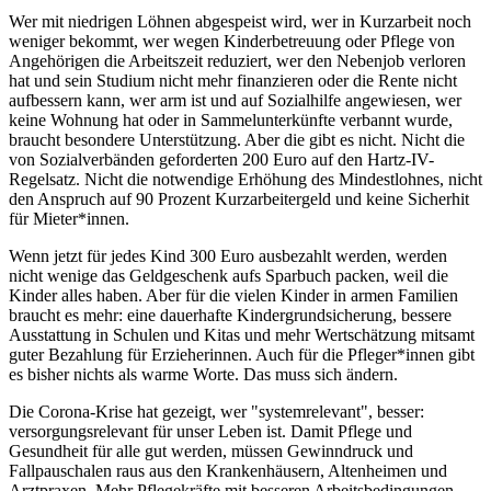
Wer mit niedrigen Löhnen abgespeist wird, wer in Kurzarbeit noch
weniger bekommt, wer wegen Kinderbetreuung oder Pflege von
Angehörigen die Arbeitszeit reduziert, wer den Nebenjob verloren
hat und sein Studium nicht mehr finanzieren oder die Rente nicht
aufbessern kann, wer arm ist und auf Sozialhilfe angewiesen, wer
keine Wohnung hat oder in Sammelunterkünfte verbannt wurde,
braucht besondere Unterstützung. Aber die gibt es nicht. Nicht die
von Sozialverbänden geforderten 200 Euro auf den Hartz-IV-
Regelsatz. Nicht die notwendige Erhöhung des Mindestlohnes, nicht
den Anspruch auf 90 Prozent Kurzarbeitergeld und keine Sicherhit
für Mieter*innen.
Wenn jetzt für jedes Kind 300 Euro ausbezahlt werden, werden
nicht wenige das Geldgeschenk aufs Sparbuch packen, weil die
Kinder alles haben. Aber für die vielen Kinder in armen Familien
braucht es mehr: eine dauerhafte Kindergrundsicherung, bessere
Ausstattung in Schulen und Kitas und mehr Wertschätzung mitsamt
guter Bezahlung für Erzieherinnen. Auch für die Pfleger*innen gibt
es bisher nichts als warme Worte. Das muss sich ändern.
Die Corona-Krise hat gezeigt, wer "systemrelevant", besser:
versorgungsrelevant für unser Leben ist. Damit Pflege und
Gesundheit für alle gut werden, müssen Gewinndruck und
Fallpauschalen raus aus den Krankenhäusern, Altenheimen und
Arztpraxen. Mehr Pflegekräfte mit besseren Arbeitsbedingungen