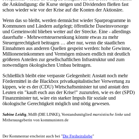
die Ankündigung: die Kurse steigen und Dividenden fließen fast
schon wieder wie vor der Krise auf die Konten der Aktionäre.
Wenn das so bleibt, werden demnächst wieder Sparprogramme in
Kommunen und Ländern aufgelegt; öffentliche Daseinsvorsorge
und Gemeinwohl blieben weiter auf der Strecke. Eine - allerdings
dauerhafte - Mehrwertsteuersenkung könnte etwas zu mehr
Steuergerechtigkeit beitragen … aber nur, wenn die staatlichen
Einnahmen aus anderen Quellen gespeist werden: hohe Gewinne,
Millioneneinkommen und Vermögen müssen endlich mit deutlich
größeren Anteilen zur gesellschaftlichen Infrastruktur und zum
notwendigen ökologischen Umbau beitragen.
Schließlich bleibt eine verpasste Gelegenheit: Anstatt noch mehr
Fördermittel in die Blackbox privatkapitalistischer Verwertung zu
kippen, wie es der (CDU) Wirtschaftsminister tut und anstatt den
Leuten ein "kauft euch aus der Krise!" zuzurufen, wie es der (SPD)
Finanzminister tut, wäre ein starker Impuls für soziale und
ökologische Gerechtigkeit möglich und nötig gewesen.
Sabine Leidig
, MdB (DIE LINKE), Vorstandsmitglied
marxistische linke
und
Mitherausgeberin von kommunisten.de
Der Kommentar erscheint auch bei "
Die Freiheitsliebe
"