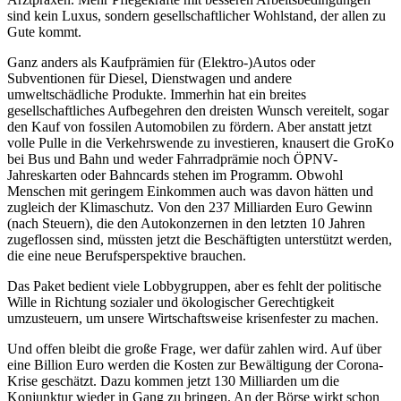
sind kein Luxus, sondern gesellschaftlicher Wohlstand, der allen zu
Gute kommt.
Ganz anders als Kaufprämien für (Elektro-)Autos oder
Subventionen für Diesel, Dienstwagen und andere
umweltschädliche Produkte. Immerhin hat ein breites
gesellschaftliches Aufbegehren den dreisten Wunsch vereitelt, sogar
den Kauf von fossilen Automobilen zu fördern. Aber anstatt jetzt
volle Pulle in die Verkehrswende zu investieren, knausert die GroKo
bei Bus und Bahn und weder Fahrradprämie noch ÖPNV-
Jahreskarten oder Bahncards stehen im Programm. Obwohl
Menschen mit geringem Einkommen auch was davon hätten und
zugleich der Klimaschutz. Von den 237 Milliarden Euro Gewinn
(nach Steuern), die den Autokonzernen in den letzten 10 Jahren
zugeflossen sind, müssten jetzt die Beschäftigten unterstützt werden,
die eine neue Berufsperspektive brauchen.
Das Paket bedient viele Lobbygruppen, aber es fehlt der politische
Wille in Richtung sozialer und ökologischer Gerechtigkeit
umzusteuern, um unsere Wirtschaftsweise krisenfester zu machen.
Und offen bleibt die große Frage, wer dafür zahlen wird. Auf über
eine Billion Euro werden die Kosten zur Bewältigung der Corona-
Krise geschätzt. Dazu kommen jetzt 130 Milliarden um die
Konjunktur wieder in Gang zu bringen. An der Börse wirkt schon