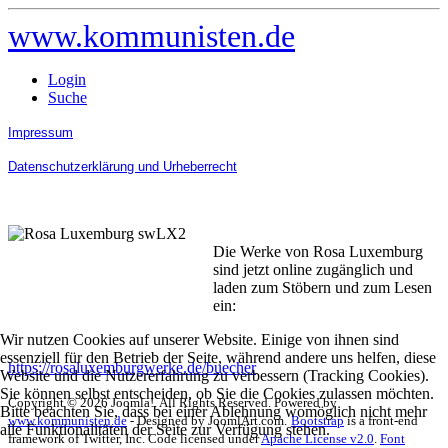
www.kommunisten.de
Login
Suche
Impressum
Datenschutzerklärung und Urheberrecht
Die Werke von Rosa Luxemburg
sind jetzt online zugänglich und
laden zum Stöbern und zum Lesen
ein:
Wir nutzen Cookies auf unserer Website. Einige von ihnen sind
essenziell für den Betrieb der Seite, während andere uns helfen, diese
https://rosaluxemburgwerke.de/buecher
Website und die Nutzererfahrung zu verbessern (Tracking Cookies).
Sie können selbst entscheiden, ob Sie die Cookies zulassen möchten.
Copyright © 2026 Joomla!. All Rights Reserved. Powered by
Bitte beachten Sie, dass bei einer Ablehnung womöglich nicht mehr
www.kommunisten.de
- Designed by JoomlArt.com.
Bootstrap
is a front-end
alle Funktionalitäten der Seite zur Verfügung stehen.
framework of Twitter, Inc. Code licensed under
Apache License v2.0
.
Font