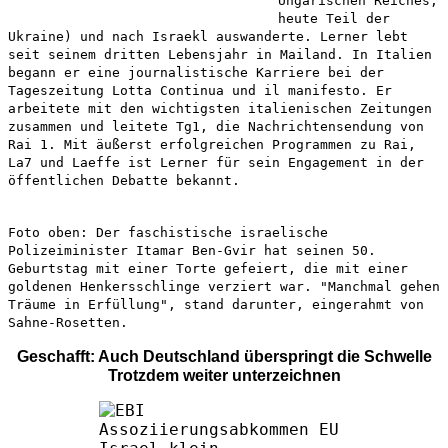
Ungarischen Reiches,
heute Teil der
Ukraine) und nach Israekl auswanderte. Lerner lebt
seit seinem dritten Lebensjahr in Mailand. In Italien
begann er eine journalistische Karriere bei der
Tageszeitung Lotta Continua und il manifesto. Er
arbeitete mit den wichtigsten italienischen Zeitungen
zusammen und leitete Tg1, die Nachrichtensendung von
Rai 1. Mit äußerst erfolgreichen Programmen zu Rai,
La7 und Laeffe ist Lerner für sein Engagement in der
öffentlichen Debatte bekannt.
Foto oben: Der faschistische israelische
Polizeiminister Itamar Ben-Gvir hat seinen 50.
Geburtstag mit einer Torte gefeiert, die mit einer
goldenen Henkersschlinge verziert war. "Manchmal gehen
Träume in Erfüllung", stand darunter, eingerahmt von
Sahne-Rosetten.
Geschafft: Auch Deutschland überspringt die Schwelle
Trotzdem weiter unterzeichnen