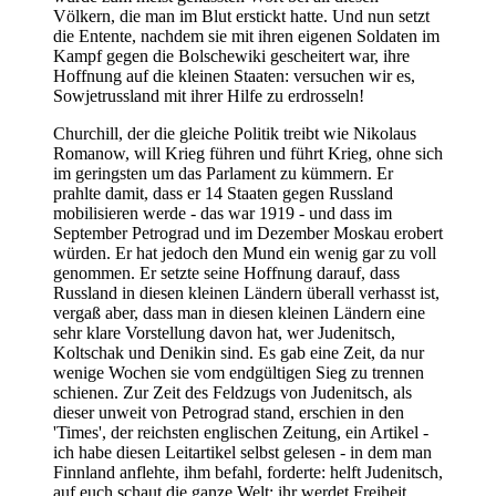
Völkern, die man im Blut erstickt hatte. Und nun setzt
die Entente, nachdem sie mit ihren eigenen Soldaten im
Kampf gegen die Bolschewiki gescheitert war, ihre
Hoffnung auf die kleinen Staaten: versuchen wir es,
Sowjetrussland mit ihrer Hilfe zu erdrosseln!
Churchill, der die gleiche Politik treibt wie Nikolaus
Romanow, will Krieg führen und führt Krieg, ohne sich
im geringsten um das Parlament zu kümmern. Er
prahlte damit, dass er 14 Staaten gegen Russland
mobilisieren werde - das war 1919 - und dass im
September Petrograd und im Dezember Moskau erobert
würden. Er hat jedoch den Mund ein wenig gar zu voll
genommen. Er setzte seine Hoffnung darauf, dass
Russland in diesen kleinen Ländern überall verhasst ist,
vergaß aber, dass man in diesen kleinen Ländern eine
sehr klare Vorstellung davon hat, wer Judenitsch,
Koltschak und Denikin sind. Es gab eine Zeit, da nur
wenige Wochen sie vom endgültigen Sieg zu trennen
schienen. Zur Zeit des Feldzugs von Judenitsch, als
dieser unweit von Petrograd stand, erschien in den
'Times', der reichsten englischen Zeitung, ein Artikel -
ich habe diesen Leitartikel selbst gelesen - in dem man
Finnland anflehte, ihm befahl, forderte: helft Judenitsch,
auf euch schaut die ganze Welt; ihr werdet Freiheit,