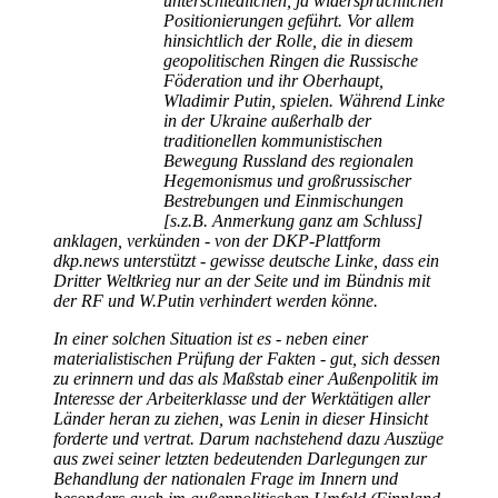
unterschiedlichen, ja widersprüchlichen
Positionierungen geführt. Vor allem
hinsichtlich der Rolle, die in diesem
geopolitischen Ringen die Russische
Föderation und ihr Oberhaupt,
Wladimir Putin, spielen. Während Linke
in der Ukraine außerhalb der
traditionellen kommunistischen
Bewegung Russland des regionalen
Hegemonismus und großrussischer
Bestrebungen und Einmischungen
[s.z.B. Anmerkung ganz am Schluss]
anklagen, verkünden - von der DKP-Plattform
dkp.news unterstützt - gewisse deutsche Linke, dass ein
Dritter Weltkrieg nur an der Seite und im Bündnis mit
der RF und W.Putin verhindert werden könne.
In einer solchen Situation ist es - neben einer
materialistischen Prüfung der Fakten - gut, sich dessen
zu erinnern und das als Maßstab einer Außenpolitik im
Interesse der Arbeiterklasse und der Werktätigen aller
Länder heran zu ziehen, was Lenin in dieser Hinsicht
forderte und vertrat. Darum nachstehend dazu Auszüge
aus zwei seiner letzten bedeutenden Darlegungen zur
Behandlung der nationalen Frage im Innern und