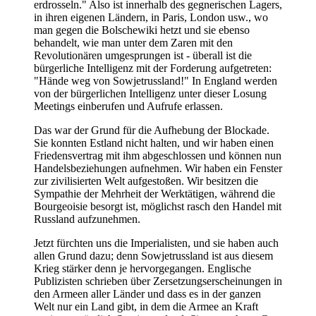
erdrosseln." Also ist innerhalb des gegnerischen Lagers,
in ihren eigenen Ländern, in Paris, London usw., wo
man gegen die Bolschewiki hetzt und sie ebenso
behandelt, wie man unter dem Zaren mit den
Revolutionären umgesprungen ist - überall ist die
bürgerliche Intelligenz mit der Forderung aufgetreten:
"Hände weg von Sowjetrussland!" In England werden
von der bürgerlichen Intelligenz unter dieser Losung
Meetings einberufen und Aufrufe erlassen.
Das war der Grund für die Aufhebung der Blockade.
Sie konnten Estland nicht halten, und wir haben einen
Friedensvertrag mit ihm abgeschlossen und können nun
Handelsbeziehungen aufnehmen. Wir haben ein Fenster
zur zivilisierten Welt aufgestoßen. Wir besitzen die
Sympathie der Mehrheit der Werktätigen, während die
Bourgeoisie besorgt ist, möglichst rasch den Handel mit
Russland aufzunehmen.
Jetzt fürchten uns die Imperialisten, und sie haben auch
allen Grund dazu; denn Sowjetrussland ist aus diesem
Krieg stärker denn je hervorgegangen. Englische
Publizisten schrieben über Zersetzungserscheinungen in
den Armeen aller Länder und dass es in der ganzen
Welt nur ein Land gibt, in dem die Armee an Kraft