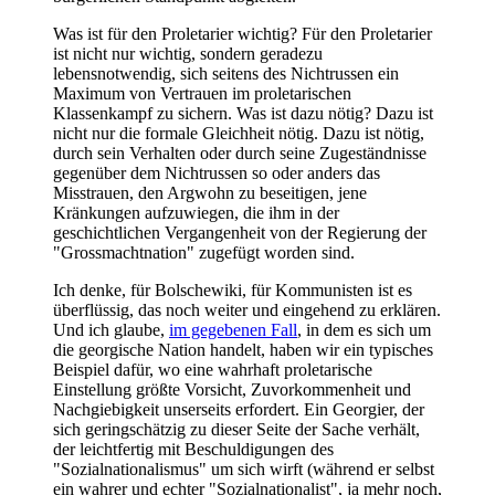
Was ist für den Proletarier wichtig? Für den Proletarier
ist nicht nur wichtig, sondern geradezu
lebensnotwendig, sich seitens des Nichtrussen ein
Maximum von Vertrauen im proletarischen
Klassenkampf zu sichern. Was ist dazu nötig? Dazu ist
nicht nur die formale Gleichheit nötig. Dazu ist nötig,
durch sein Verhalten oder durch seine Zugeständnisse
gegenüber dem Nichtrussen so oder anders das
Misstrauen, den Argwohn zu beseitigen, jene
Kränkungen aufzuwiegen, die ihm in der
geschichtlichen Vergangenheit von der Regierung der
"Grossmachtnation" zugefügt worden sind.
Ich denke, für Bolschewiki, für Kommunisten ist es
überflüssig, das noch weiter und eingehend zu erklären.
Und ich glaube,
im gegebenen Fall
, in dem es sich um
die georgische Nation handelt, haben wir ein typisches
Beispiel dafür, wo eine wahrhaft proletarische
Einstellung größte Vorsicht, Zuvorkommenheit und
Nachgiebigkeit unserseits erfordert. Ein Georgier, der
sich geringschätzig zu dieser Seite der Sache verhält,
der leichtfertig mit Beschuldigungen des
"Sozialnationalismus" um sich wirft (während er selbst
ein wahrer und echter "Sozialnationalist", ja mehr noch,