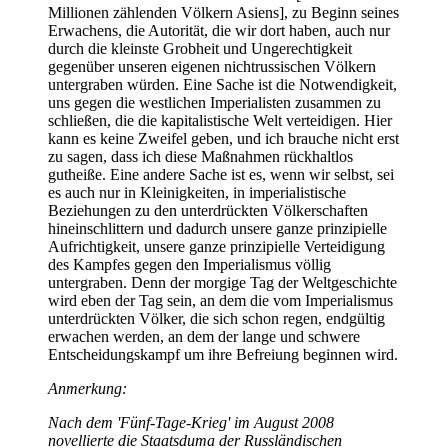
Millionen zählenden Völkern Asiens], zu Beginn seines
Erwachens, die Autorität, die wir dort haben, auch nur
durch die kleinste Grobheit und Ungerechtigkeit
gegenüber unseren eigenen nichtrussischen Völkern
untergraben würden. Eine Sache ist die Notwendigkeit,
uns gegen die westlichen Imperialisten zusammen zu
schließen, die die kapitalistische Welt verteidigen. Hier
kann es keine Zweifel geben, und ich brauche nicht erst
zu sagen, dass ich diese Maßnahmen rückhaltlos
gutheiße. Eine andere Sache ist es, wenn wir selbst, sei
es auch nur in Kleinigkeiten, in imperialistische
Beziehungen zu den unterdrückten Völkerschaften
hineinschlittern und dadurch unsere ganze prinzipielle
Aufrichtigkeit, unsere ganze prinzipielle Verteidigung
des Kampfes gegen den Imperialismus völlig
untergraben. Denn der morgige Tag der Weltgeschichte
wird eben der Tag sein, an dem die vom Imperialismus
unterdrückten Völker, die sich schon regen, endgültig
erwachen werden, an dem der lange und schwere
Entscheidungskampf um ihre Befreiung beginnen wird.
Anmerkung:
Nach dem 'Fünf-Tage-Krieg' im August 2008
novellierte die Staatsduma der Russländischen