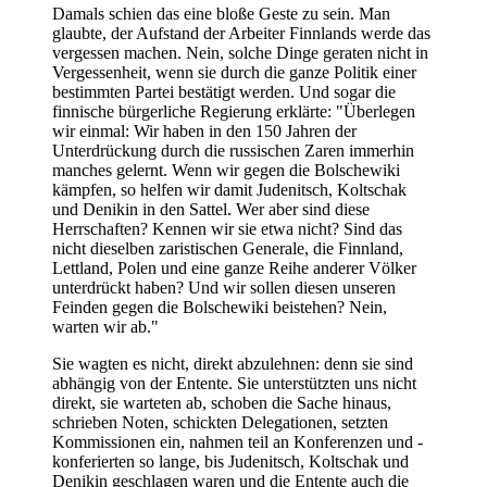
Damals schien das eine bloße Geste zu sein. Man
glaubte, der Aufstand der Arbeiter Finnlands werde das
vergessen machen. Nein, solche Dinge geraten nicht in
Vergessenheit, wenn sie durch die ganze Politik einer
bestimmten Partei bestätigt werden. Und sogar die
finnische bürgerliche Regierung erklärte: "Überlegen
wir einmal: Wir haben in den 150 Jahren der
Unterdrückung durch die russischen Zaren immerhin
manches gelernt. Wenn wir gegen die Bolschewiki
kämpfen, so helfen wir damit Judenitsch, Koltschak
und Denikin in den Sattel. Wer aber sind diese
Herrschaften? Kennen wir sie etwa nicht? Sind das
nicht dieselben zaristischen Generale, die Finnland,
Lettland, Polen und eine ganze Reihe anderer Völker
unterdrückt haben? Und wir sollen diesen unseren
Feinden gegen die Bolschewiki beistehen? Nein,
warten wir ab."
Sie wagten es nicht, direkt abzulehnen: denn sie sind
abhängig von der Entente. Sie unterstützten uns nicht
direkt, sie warteten ab, schoben die Sache hinaus,
schrieben Noten, schickten Delegationen, setzten
Kommissionen ein, nahmen teil an Konferenzen und -
konferierten so lange, bis Judenitsch, Koltschak und
Denikin geschlagen waren und die Entente auch die