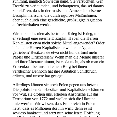
zunimmt, nämlich Sowjetrussland. Sie versuchten, Gen.
Trotzki zu verleumden, und behaupteten, das sei daraus
zu erklären, dass in der russischen Armee eine eiserne
Disziplin herrsche, die durch rigorose Maßnahmen,
aber auch durch eine geschickte, großzügige Agitation
aufrechterhalten werde.
Wir haben das niemals bestritten. Krieg ist Krieg, und
er verlangt eine eiserne Disziplin. Haben die Herren
Kapitalisten etwa nicht solche Mittel angewendet? Oder
haben die Herren Kapitalisten etwa keine Agitation
getrieben? Besitzen sie etwa nicht hundertmal mehr
Papier und Druckereien? Wenn man die Menge unserer
und ihrer Literatur nimmt, ist es da nicht, als ob man ein
Erbsenkorn bei uns mit einem Berg bei ihnen
vergleicht? Dennoch hat ihre Agitation Schiffbruch
erlitten, und unsere hat gesiegt. ...
Allerdings können sie noch Polen gegen uns hetzen.
Die polnischen Gutsbesitzer und Kapitalisten schäumen
vor Wut, sie drohen uns, erheben Ansprüche auf das
Territorium von 1772 und wollen sich die Ukraine
unterwerfen. Wir wissen, dass Frankreich in Polen
hetzt, dass es Millionen dorthin wirft, denn es ist
sowieso bankrott und setzt nun seine letzte Hoffnung