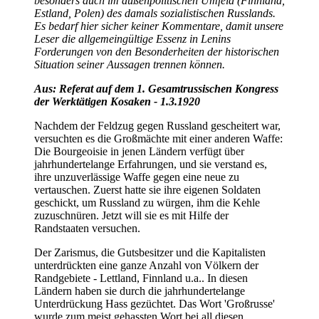
besonders auch im außenpolitischen Umfeld (Finnland,
Estland, Polen) des damals sozialistischen Russlands.
Es bedarf hier sicher keiner Kommentare, damit unsere
Leser die allgemeingültige Essenz in Lenins
Forderungen von den Besonderheiten der historischen
Situation seiner Aussagen trennen können.
Aus: Referat auf dem 1. Gesamtrussischen Kongress
der Werktätigen Kosaken - 1.3.1920
Nachdem der Feldzug gegen Russland gescheitert war,
versuchten es die Großmächte mit einer anderen Waffe:
Die Bourgeoisie in jenen Ländern verfügt über
jahrhundertelange Erfahrungen, und sie verstand es,
ihre unzuverlässige Waffe gegen eine neue zu
vertauschen. Zuerst hatte sie ihre eigenen Soldaten
geschickt, um Russland zu würgen, ihm die Kehle
zuzuschnüren. Jetzt will sie es mit Hilfe der
Randstaaten versuchen.
Der Zarismus, die Gutsbesitzer und die Kapitalisten
unterdrückten eine ganze Anzahl von Völkern der
Randgebiete - Lettland, Finnland u.a.. In diesen
Ländern haben sie durch die jahrhundertelange
Unterdrückung Hass gezüchtet. Das Wort 'Großrusse'
wurde zum meist gehassten Wort bei all diesen