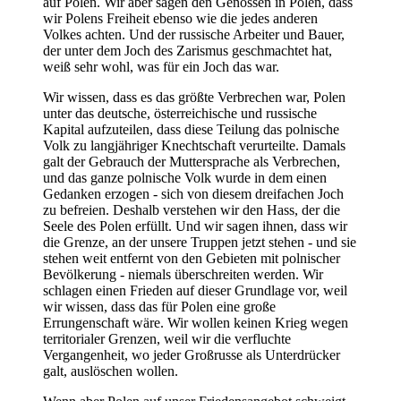
auf Polen. Wir aber sagen den Genossen in Polen, dass
wir Polens Freiheit ebenso wie die jedes anderen
Volkes achten. Und der russische Arbeiter und Bauer,
der unter dem Joch des Zarismus geschmachtet hat,
weiß sehr wohl, was für ein Joch das war.
Wir wissen, dass es das größte Verbrechen war, Polen
unter das deutsche, österreichische und russische
Kapital aufzuteilen, dass diese Teilung das polnische
Volk zu langjähriger Knechtschaft verurteilte. Damals
galt der Gebrauch der Muttersprache als Verbrechen,
und das ganze polnische Volk wurde in dem einen
Gedanken erzogen - sich von diesem dreifachen Joch
zu befreien. Deshalb verstehen wir den Hass, der die
Seele des Polen erfüllt. Und wir sagen ihnen, dass wir
die Grenze, an der unsere Truppen jetzt stehen - und sie
stehen weit entfernt von den Gebieten mit polnischer
Bevölkerung - niemals überschreiten werden. Wir
schlagen einen Frieden auf dieser Grundlage vor, weil
wir wissen, dass das für Polen eine große
Errungenschaft wäre. Wir wollen keinen Krieg wegen
territorialer Grenzen, weil wir die verfluchte
Vergangenheit, wo jeder Großrusse als Unterdrücker
galt, auslöschen wollen.