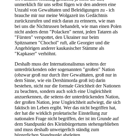
unmerklich für uns selbst fügen wir den anderen eine
Unzahl von Gewalttaten und Beleidigungen zu - ich
brauche mir nur meine Wolgazeit ins Gedächtnis
zurückzurufen und mich daran zu erinnern, wie man
bei uns die Nichtrussen behandelt, wie man einen Polen
nicht anders denn "Polacken" nennt, jeden Tataren als
"Fürsten" verspottet, den Ukrainer nur beim
Spitznamen "Chochol" ruft, alle Georgier und die
Angehörigen anderer kaukasischer Stämme als
"Kapkaser" verhöhnt.
Deshalb muss der Internationalismus seitens der
unterdrückenden oder sogenannten "großen" Nation
(obzwar groß nur durch ihre Gewalttaten, groß nur in
dem Sinne, wie ein Dershimorda groß ist) darin
bestehen, nicht nur die formale Gleichheit der Nationen
zu beachten, sondern auch solch eine Ungleichheit
anzuerkennen, die seitens der unterdrückenden Nation,
der großen Nation, jene Ungleichheit aufwiegt, die sich
faktisch im Leben ergibt. Wer das nicht begriffen hat,
der hat die wirklich proletarische Einstellung zur
nationalen Frage nicht begriffen, der ist im Grunde auf
dem Standpunkt des Kleinbürgertums stehengeblieben
und muss des­halb unweigerlich ständig zum
bürgerlichen Standpunkt abgleiten.