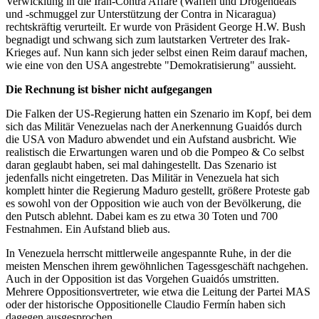
Verwicklung in die Iran-Contra Affäre (Waffen und Drogendeals
und -schmuggel zur Unterstützung der Contra in Nicaragua)
rechtskräftig verurteilt. Er wurde von Präsident George H.W. Bush
begnadigt und schwang sich zum lautstarken Vertreter des Irak-
Krieges auf. Nun kann sich jeder selbst einen Reim darauf machen,
wie eine von den USA angestrebte "Demokratisierung" aussieht.
Die Rechnung ist bisher nicht aufgegangen
Die Falken der US-Regierung hatten ein Szenario im Kopf, bei dem
sich das Militär Venezuelas nach der Anerkennung Guaidós durch
die USA von Maduro abwendet und ein Aufstand ausbricht. Wie
realistisch die Erwartungen waren und ob die Pompeo & Co selbst
daran geglaubt haben, sei mal dahingestellt. Das Szenario ist
jedenfalls nicht eingetreten. Das Militär in Venezuela hat sich
komplett hinter die Regierung Maduro gestellt, größere Proteste gab
es sowohl von der Opposition wie auch von der Bevölkerung, die
den Putsch ablehnt. Dabei kam es zu etwa 30 Toten und 700
Festnahmen. Ein Aufstand blieb aus.
In Venezuela herrscht mittlerweile angespannte Ruhe, in der die
meisten Menschen ihrem gewöhnlichen Tagessgeschäft nachgehen.
Auch in der Opposition ist das Vorgehen Guaidós umstritten.
Mehrere Oppositionsvertreter, wie etwa die Leitung der Partei MAS
oder der historische Oppositionelle Claudio Fermín haben sich
dagegen ausgesprochen.