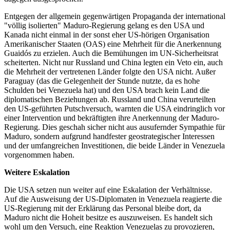
Entgegen der allgemein gegenwärtigen Propaganda der international
"völlig isolierten" Maduro-Regierung gelang es den USA und
Kanada nicht einmal in der sonst eher US-hörigen Organisation
Amerikanischer Staaten (OAS) eine Mehrheit für die Anerkennung
Guaidós zu erzielen. Auch die Bemühungen im UN-Sicherheitsrat
scheiterten. Nicht nur Russland und China legten ein Veto ein, auch
die Mehrheit der vertretenen Länder folgte den USA nicht. Außer
Paraguay (das die Gelegenheit der Stunde nutzte, da es hohe
Schulden bei Venezuela hat) und den USA brach kein Land die
diplomatischen Beziehungen ab. Russland und China verurteilten
den US-geführten Putschversuch, warnten die USA eindringlich vor
einer Intervention und bekräftigten ihre Anerkennung der Maduro-
Regierung. Dies geschah sicher nicht aus ausufernder Sympathie für
Maduro, sondern aufgrund handfester geostrategischer Interessen
und der umfangreichen Investitionen, die beide Länder in Venezuela
vorgenommen haben.
Weitere Eskalation
Die USA setzen nun weiter auf eine Eskalation der Verhältnisse.
Auf die Ausweisung der US-Diplomaten in Venezuela reagierte die
US-Regierung mit der Erklärung das Personal bleibe dort, da
Maduro nicht die Hoheit besitze es auszuweisen. Es handelt sich
wohl um den Versuch, eine Reaktion Venezuelas zu provozieren,