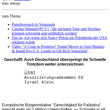
foto: telesur
zum Thema
Putschversuch in Venezuela
Carolus Wimmer(PCV): "die nächsten Tage und Wochen
könnten schwierig und gefährlich werden"
Das ist, wie wenn sich Nancy Pelosi zur Präsidentin der USA
erklären würde
Video "A Coup in Progress? Trump Moves to Oust Maduro
& Install Pro-U.S. Leader in Oil-Rich Venezuela"
Geschafft: Auch Deutschland überspringt die Schwelle
Trotzdem weiter unterzeichnen
Europäische Bürgerinitiative "Gerechtigkeit für Palästina"
erreicht mehr als 1 Million Unterschriften ++ Schwelle in elf