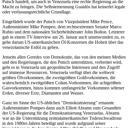
Putsch handelt, um auch in Venezuela eine rechte Regierung an die
Macht zu bringen. Die Selbsternennung Guaidós hat keinerlei legale
oder verfassungsrechtliche Grundlage.
Eingefädelt wurde der Putsch von Vizepräsident Mike Pence,
Außenminister Mike Pompeo, dem rechtsextremen Senator Marco
Rubio und dem nationalen Sicherheitsberater John Bolton. Letzterer
gab in einem TV-Interview am 26. Januar auch unumwunden zu, es
gehe darum US-amerikanischen Öl-Konzernen die Hoheit über das
venezolanische Erdöl zu geben.
Jenseits allen Geredes von Demokratie, das von den meisten Medien
und den Regierungen, die den Putsch unterstützen, verbreitet wird,
geht es in Venezuela um geopolitische Interessen und den Zugriff
auf immense Ressourcen. Venezuela verfügt über die weltweit
größten Ölvorkommen, die zweitgrößten Goldvorkommen, die
wahrscheinlich zweitgrößten Coltan-Vorkommen, die achtgrößten
Gasvorkommen, hinzu kommen umfangreiche Vorkommen seltener
Erden, diverser Erze, Diamanten und Wasser.
Ganz im Sinne der US-üblichen "Demokratisierung" ernannte
Außenminister Pompeo dann auch Elliott Abrams zum Gesandten
der US-Regierung für die Demokratisierung Venezuelas. Abrams
war an die Unterstützung zentralamerikanischer Todesschwadrone
in den 1980er-Jahren beteiligt und wurde aufgrund seiner