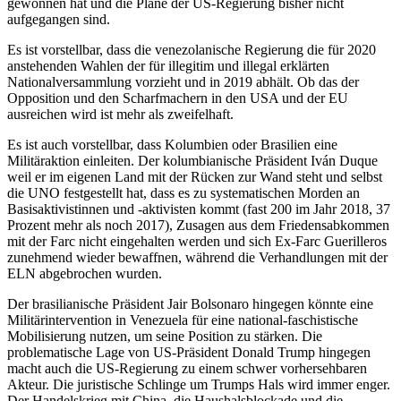
gewonnen hat und die Pläne der US-Regierung bisher nicht
aufgegangen sind.
Es ist vorstellbar, dass die venezolanische Regierung die für 2020
anstehenden Wahlen der für illegitim und illegal erklärten
Nationalversammlung vorzieht und in 2019 abhält. Ob das der
Opposition und den Scharfmachern in den USA und der EU
ausreichen wird ist mehr als zweifelhaft.
Es ist auch vorstellbar, dass Kolumbien oder Brasilien eine
Militäraktion einleiten. Der kolumbianische Präsident Iván Duque
weil er im eigenen Land mit der Rücken zur Wand steht und selbst
die UNO festgestellt hat, dass es zu systematischen Morden an
Basisaktivistinnen und -aktivisten kommt (fast 200 im Jahr 2018, 37
Prozent mehr als noch 2017), Zusagen aus dem Friedensabkommen
mit der Farc nicht eingehalten werden und sich Ex-Farc Guerilleros
zunehmend wieder bewaffnen, während die Verhandlungen mit der
ELN abgebrochen wurden.
Der brasilianische Präsident Jair Bolsonaro hingegen könnte eine
Militärintervention in Venezuela für eine national-faschistische
Mobilisierung nutzen, um seine Position zu stärken. Die
problematische Lage von US-Präsident Donald Trump hingegen
macht auch die US-Regierung zu einem schwer vorhersehbaren
Akteur. Die juristische Schlinge um Trumps Hals wird immer enger.
Der Handelskrieg mit China, die Haushalsblockade und die