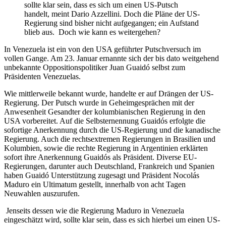
sollte klar sein, dass es sich um einen US-Putsch
handelt, meint Dario Azzellini. Doch die Pläne der US-
Regierung sind bisher nicht aufgegangen; ein Aufstand
blieb aus. Doch wie kann es weitergehen?
In Venezuela ist ein von den USA geführter Putschversuch im
vollen Gange. Am 23. Januar ernannte sich der bis dato weitgehend
unbekannte Oppositionspolitiker Juan Guaidó selbst zum
Präsidenten Venezuelas.
Wie mittlerweile bekannt wurde, handelte er auf Drängen der US-
Regierung. Der Putsch wurde in Geheimgesprächen mit der
Anwesenheit Gesandter der kolumbianischen Regierung in den
USA vorbereitet. Auf die Selbsternennung Guaidós erfolgte die
sofortige Anerkennung durch die US-Regierung und die kanadische
Regierung. Auch die rechtsextremen Regierungen in Brasilien und
Kolumbien, sowie die rechte Regierung in Argentinien erklärten
sofort ihre Anerkennung Guaidós als Präsident. Diverse EU-
Regierungen, darunter auch Deutschland, Frankreich und Spanien
haben Guaidó Unterstützung zugesagt und Präsident Nocolás
Maduro ein Ultimatum gestellt, innerhalb von acht Tagen
Neuwahlen auszurufen.
Jenseits dessen wie die Regierung Maduro in Venezuela
eingeschätzt wird, sollte klar sein, dass es sich hierbei um einen US-