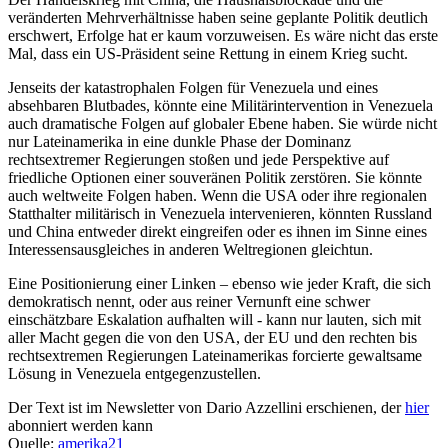
veränderten Mehrverhältnisse haben seine geplante Politik deutlich
erschwert, Erfolge hat er kaum vorzuweisen. Es wäre nicht das erste
Mal, dass ein US-Präsident seine Rettung in einem Krieg sucht.
Jenseits der katastrophalen Folgen für Venezuela und eines
absehbaren Blutbades, könnte eine Militärintervention in Venezuela
auch dramatische Folgen auf globaler Ebene haben. Sie würde nicht
nur Lateinamerika in eine dunkle Phase der Dominanz
rechtsextremer Regierungen stoßen und jede Perspektive auf
friedliche Optionen einer souveränen Politik zerstören. Sie könnte
auch weltweite Folgen haben. Wenn die USA oder ihre regionalen
Statthalter militärisch in Venezuela intervenieren, könnten Russland
und China entweder direkt eingreifen oder es ihnen im Sinne eines
Interessensausgleiches in anderen Weltregionen gleichtun.
Eine Positionierung einer Linken – ebenso wie jeder Kraft, die sich
demokratisch nennt, oder aus reiner Vernunft eine schwer
einschätzbare Eskalation aufhalten will - kann nur lauten, sich mit
aller Macht gegen die von den USA, der EU und den rechten bis
rechtsextremen Regierungen Lateinamerikas forcierte gewaltsame
Lösung in Venezuela entgegenzustellen.
Der Text ist im Newsletter von Dario Azzellini erschienen, der
hier
abonniert werden kann
Quelle:
amerika21