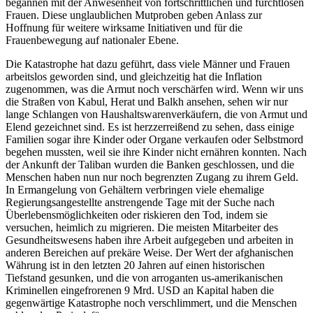
begannen mit der Anwesenheit von fortschrittlichen und furchtlosen
Frauen. Diese unglaublichen Mutproben geben Anlass zur
Hoffnung für weitere wirksame Initiativen und für die
Frauenbewegung auf nationaler Ebene.
Die Katastrophe hat dazu geführt, dass viele Männer und Frauen
arbeitslos geworden sind, und gleichzeitig hat die Inflation
zugenommen, was die Armut noch verschärfen wird. Wenn wir uns
die Straßen von Kabul, Herat und Balkh ansehen, sehen wir nur
lange Schlangen von Haushaltswarenverkäufern, die von Armut und
Elend gezeichnet sind. Es ist herzzerreißend zu sehen, dass einige
Familien sogar ihre Kinder oder Organe verkaufen oder Selbstmord
begehen mussten, weil sie ihre Kinder nicht ernähren konnten. Nach
der Ankunft der Taliban wurden die Banken geschlossen, und die
Menschen haben nun nur noch begrenzten Zugang zu ihrem Geld.
In Ermangelung von Gehältern verbringen viele ehemalige
Regierungsangestellte anstrengende Tage mit der Suche nach
Überlebensmöglichkeiten oder riskieren den Tod, indem sie
versuchen, heimlich zu migrieren. Die meisten Mitarbeiter des
Gesundheitswesens haben ihre Arbeit aufgegeben und arbeiten in
anderen Bereichen auf prekäre Weise. Der Wert der afghanischen
Währung ist in den letzten 20 Jahren auf einen historischen
Tiefstand gesunken, und die von arroganten us-amerikanischen
Kriminellen eingefrorenen 9 Mrd. USD an Kapital haben die
gegenwärtige Katastrophe noch verschlimmert, und die Menschen