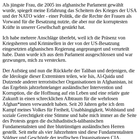
Als jüngste Frau, die 2005 ins afghanische Parlament gewählt
wurde, spiegelt meine Erfahrung das Scheitern des Krieges der USA
und der NATO wider - einer Politik, die die Rechte der Frauen als
Vorwand für die Besatzung nutzte, die aber nur die korruptesten
Kräfte in unserer Gesellschaft gestärkt hat.
Ich habe mehrere Anschläge überlebt, weil ich die Präsenz von
Kriegsherren und Kriminellen in der von der US-Besatzung
eingesetzten afghanischen Regierung angeprangert und verurteilt
habe. Dann wurde ich aus dem Parlament ausgeschlossen und war
gezwungen, mich zu verstecken.
Der Aufstieg und nun die Rückkehr der Taliban und derjenigen, die
die Ideologie dieser Extremisten teilen, wie Isis, Al-Qaida und
Dutzende anderer terroristischer Organisationen in Afghanistan, ist
das Ergebnis jahrzehntelanger ausländischer Intervention und
Korruption, die die Hoffnung auf ein Leben und eine relativ gute
Zukunft in einen schrecklichen Albtraum für die wehrlosen
Afghan*innen verwandelt haben. Seit 20 Jahren gebe ich dem
Kampf meines Volkes für Freiheit, Unabhängigkeit, Wohlstand und
soziale Gerechtigkeit eine Stimme und habe mich immer an die Seite
des Protests gegen die dschihadistisch-talibanischen
Fundamentalisten und ihre blutrünstigen ausländischen Herren
gestellt. Seit mehr als vier Jahrzehnten sind diese Fundamentalisten
Söldner und Geschöpfe der teuflischen Organisationen CIA,