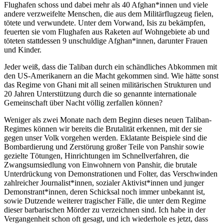
Flughafen schoss und dabei mehr als 40 Afghan*innen und viele
andere verzweifelte Menschen, die aus dem Militärflugzeug fielen,
tötete und verwundete. Unter dem Vorwand, Isis zu bekämpfen,
feuerten sie vom Flughafen aus Raketen auf Wohngebiete ab und
töteten stattdessen 9 unschuldige Afghan*innen, darunter Frauen
und Kinder.
Jeder weiß, dass die Taliban durch ein schändliches Abkommen mit
den US-Amerikanern an die Macht gekommen sind. Wie hätte sonst
das Regime von Ghani mit all seinen militärischen Strukturen und
20 Jahren Unterstützung durch die so genannte internationale
Gemeinschaft über Nacht völlig zerfallen können?
Weniger als zwei Monate nach dem Beginn dieses neuen Taliban-
Regimes können wir bereits die Brutalität erkennen, mit der sie
gegen unser Volk vorgehen werden. Eklatante Beispiele sind die
Bombardierung und Zerstörung großer Teile von Panshir sowie
gezielte Tötungen, Hinrichtungen im Schnellverfahren, die
Zwangsumsiedlung von Einwohnern von Panshir, die brutale
Unterdrückung von Demonstrationen und Folter, das Verschwinden
zahlreicher Journalist*innen, sozialer Aktivist*innen und junger
Demonstrant*innen, deren Schicksal noch immer unbekannt ist,
sowie Dutzende weiterer tragischer Fälle, die unter dem Regime
dieser barbarischen Mörder zu verzeichnen sind. Ich habe in der
Vergangenheit schon oft gesagt, und ich wiederhole es jetzt, dass