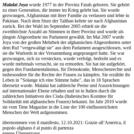
Malalai Joya
wurde 1977 in der Provinz Farah geboren. Sie gehört
zu einer Generation, die immer im Krieg gelebt hat. Sie wurde
gezwungen, Afghanistan mit ihrer Familie zu verlassen und lebte in
Pakistan. Nach dem Sturz der Taliban kehrte sie nach Afghanistan
zurück. Bei der Wahl im September 2005 erhielt sie die
zweithöchste Anzahl an Stimmen in ihrer Provinz und wurde als
jüngste Abgeordnete ins Parlament gewählt. Im Mai 2007 wurde
Joya von der großen Mehrheit der afghanischen Abgeordneten unter
dem Ruf "vergewaltigt sie" aus dem Parlament ausgeschlossen, weil
sie die Warlords in der Versammlung angeprangert hatte. Sie war
gezwungen, sich zu verstecken, wurde verfolgt, bedroht und es
wurde mehrmals versucht, sie zu ermorden. Sie hat nie aufgehört,
gegen den Fundamentalismus, für Demokratie, Menschenrechte und
insbesondere für die Rechte der Frauen zu kämpfen. Sie erzählte ihr
Leben in "Solange ich eine Stimme habe", das in 18 Sprachen
übersetzt wurde. Malalai hat zahlreiche Preise und Auszeichnungen
auf internationaler Ebene erhalten und ist in Italien durch die
zahlreichen Initiativen des Cisda (Italienisches Komitee für
Solidarität mit afghanischen Frauen) bekannt. Im Jahr 2010 wurde
sie vom Time Magazine in die Liste der 100 einflussreichsten
Menschen der Welt aufgenommen.
übernommen von il manifesto, 12.10.2021: Grazie all’America, il
popolo afghano è al punto di partenza
eigene Übersetzung