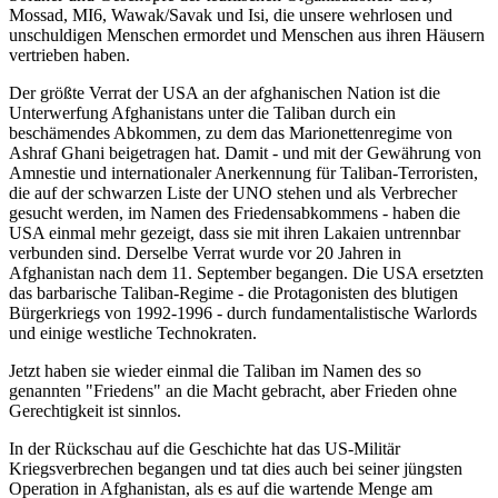
Mossad, MI6, Wawak/Savak und Isi, die unsere wehrlosen und
unschuldigen Menschen ermordet und Menschen aus ihren Häusern
vertrieben haben.
Der größte Verrat der USA an der afghanischen Nation ist die
Unterwerfung Afghanistans unter die Taliban durch ein
beschämendes Abkommen, zu dem das Marionettenregime von
Ashraf Ghani beigetragen hat. Damit - und mit der Gewährung von
Amnestie und internationaler Anerkennung für Taliban-Terroristen,
die auf der schwarzen Liste der UNO stehen und als Verbrecher
gesucht werden, im Namen des Friedensabkommens - haben die
USA einmal mehr gezeigt, dass sie mit ihren Lakaien untrennbar
verbunden sind. Derselbe Verrat wurde vor 20 Jahren in
Afghanistan nach dem 11. September begangen. Die USA ersetzten
das barbarische Taliban-Regime - die Protagonisten des blutigen
Bürgerkriegs von 1992-1996 - durch fundamentalistische Warlords
und einige westliche Technokraten.
Jetzt haben sie wieder einmal die Taliban im Namen des so
genannten "Friedens" an die Macht gebracht, aber Frieden ohne
Gerechtigkeit ist sinnlos.
In der Rückschau auf die Geschichte hat das US-Militär
Kriegsverbrechen begangen und tat dies auch bei seiner jüngsten
Operation in Afghanistan, als es auf die wartende Menge am