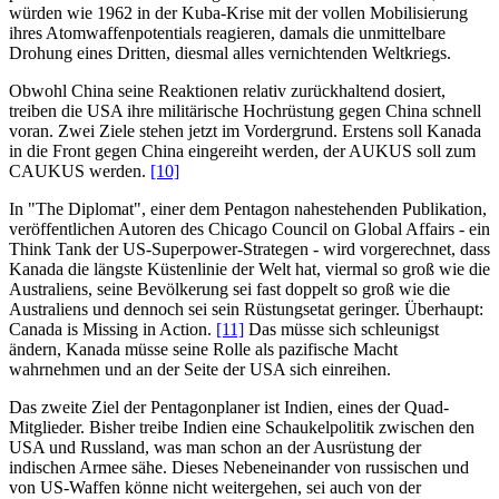
würden wie 1962 in der Kuba-Krise mit der vollen Mobilisierung
ihres Atomwaffenpotentials reagieren, damals die unmittelbare
Drohung eines Dritten, diesmal alles vernichtenden Weltkriegs.
Obwohl China seine Reaktionen relativ zurückhaltend dosiert,
treiben die USA ihre militärische Hochrüstung gegen China schnell
voran. Zwei Ziele stehen jetzt im Vordergrund. Erstens soll Kanada
in die Front gegen China eingereiht werden, der AUKUS soll zum
CAUKUS werden.
[10]
In "The Diplomat", einer dem Pentagon nahestehenden Publikation,
veröffentlichen Autoren des Chicago Council on Global Affairs - ein
Think Tank der US-Superpower-Strategen - wird vorgerechnet, dass
Kanada die längste Küstenlinie der Welt hat, viermal so groß wie die
Australiens, seine Bevölkerung sei fast doppelt so groß wie die
Australiens und dennoch sei sein Rüstungsetat geringer. Überhaupt:
Canada is Missing in Action.
[11]
Das müsse sich schleunigst
ändern, Kanada müsse seine Rolle als pazifische Macht
wahrnehmen und an der Seite der USA sich einreihen.
Das zweite Ziel der Pentagonplaner ist Indien, eines der Quad-
Mitglieder. Bisher treibe Indien eine Schaukelpolitik zwischen den
USA und Russland, was man schon an der Ausrüstung der
indischen Armee sähe. Dieses Nebeneinander von russischen und
von US-Waffen könne nicht weitergehen, sei auch von der