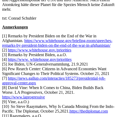
Atomkrieg hätte dieser Planet für die Spezies Mensch keine Zukunft
mehr.
txt: Conrad Schuhler
Anmerkungen
[1] Remarks by President Biden on the End of the War in
Afghanistan.
https://www.whitehouse.gov/briefing-room/speeches-
remarks-by-president-biden-on-the-end-of-the-war-in-afghanistan/
[2]
https://www.whitehouse.gov./priorities
[3] Remarks by President Biden, a.a.O.
[4]
https://www. whitehouse.gov/priorities
[5] Joe Biden, UN-Generalversammlung, 21.9.2021
[6] Pew Rearch Center: Citizens in Advanced Economies Want
Significant Changes to Their Political Systems. October 21, 2021
[7]
https://news.gallup.com/interacties/185273/presidential-job-
approval-center.aspx
[8] David Vine: When It Comes to China, Biden Builds Back
Worse. LA Progressivex, October 21, 2021.
https://www.laprogressive
[9] Vine, a.a.O.)
[10} So Steve Raaymakers, Why Is Canada Missing From the Indo-
Pacific. The Diplomat, October 25,2021.
https://thediplomat.com
[11] Raaymakers, a.a.O.