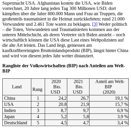
Supermacht USA. Afghanistan kostete die USA, wie Biden
vorrechnet, 20 Jahre lang jeden Tag 300 Millionen USD; dort
kämpften über die Jahre 800.000 Mann und Frau an Truppen, die
großenteils traumatisiert in die Heimat zurückkehrten; rund 21.000
Verwundete und 2.461 Tote waren zu beklagen.
[3]
Weder politisch
– die Toten, Verwundeten und Traumatisierten kommen aus der
unteren Mittelschicht, als deren Vertreter sich Biden ansieht – noch
wirtschaftlich können die USA diese Last eines Weltpolizisten auf
die alte Art leisten. Das Land liegt, gemessen am
kaufkraftbereinigten Bruttoinlandsprodukt (BIP), längst hinter China
und wird von diesem jedes Jahr weiter distanziert.
Rangliste der Volkswirtschaften (BIP) nach Anteilen am Welt-
BIP
2020
2021
Anteil am Welt-
Land
Bio.
Bio.
BIP
Rang
USD
USD
(2020)
China
1
24,2
26,7
19,1 %
USA
2
20.8
21,9
15,7 %
Indien
3
8,7
9,7
6,9 %
Japan
4
5,2
5,8
3,9 %
Deutschland
5
4,5
4,7
3,4 %