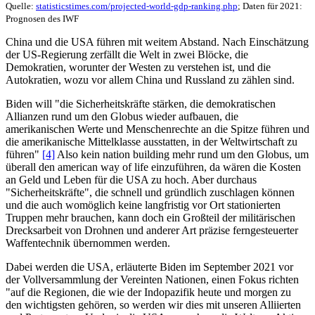
Quelle:
statisticstimes.com/projected-world-gdp-ranking.php
; Daten für 2021:
Prognosen des IWF
China und die USA führen mit weitem Abstand. Nach Einschätzung
der US-Regierung zerfällt die Welt in zwei Blöcke, die
Demokratien, worunter der Westen zu verstehen ist, und die
Autokratien, wozu vor allem China und Russland zu zählen sind.
Biden will "die Sicherheitskräfte stärken, die demokratischen
Allianzen rund um den Globus wieder aufbauen, die
amerikanischen Werte und Menschenrechte an die Spitze führen und
die amerikanische Mittelklasse ausstatten, in der Weltwirtschaft zu
führen"
[4]
Also kein nation building mehr rund um den Globus, um
überall den american way of life einzuführen, da wären die Kosten
an Geld und Leben für die USA zu hoch. Aber durchaus
"Sicherheitskräfte", die schnell und gründlich zuschlagen können
und die auch womöglich keine langfristig vor Ort stationierten
Truppen mehr brauchen, kann doch ein Großteil der militärischen
Drecksarbeit von Drohnen und anderer Art präzise ferngesteuerter
Waffentechnik übernommen werden.
Dabei werden die USA, erläuterte Biden im September 2021 vor
der Vollversammlung der Vereinten Nationen, einen Fokus richten
"auf die Regionen, die wie der Indopazifik heute und morgen zu
den wichtigsten gehören, so werden wir dies mit unseren Alliierten