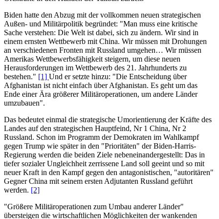
Biden hatte den Abzug mit der vollkommen neuen strategischen
Außen- und Militärpolitik begründet: "Man muss eine kritische
Sache verstehen: Die Welt ist dabei, sich zu ändern. Wir sind in
einem ernsten Wettbewerb mit China. Wir müssen mit Drohungen
an verschiedenen Fronten mit Russland umgehen… Wir müssen
Amerikas Wettbewerbsfähigkeit steigern, um diese neuen
Herausforderungen im Wettbewerb des 21. Jahrhunderts zu
bestehen."
[1]
Und er setzte hinzu: "Die Entscheidung über
Afghanistan ist nicht einfach über Afghanistan. Es geht um das
Ende einer Ära größerer Militäroperationen, um andere Länder
umzubauen".
Das bedeutet einmal die strategische Umorientierung der Kräfte des
Landes auf den strategischen Hauptfeind, Nr 1 China, Nr 2
Russland. Schon im Programm der Demokraten im Wahlkampf
gegen Trump wie später in den "Prioritäten" der Biden-Harris-
Regierung werden die beiden Ziele nebeneinandergestellt: Das in
tiefer sozialer Ungleichheit zerrissene Land soll geeint und so mit
neuer Kraft in den Kampf gegen den antagonistischen, "autoritären"
Gegner China mit seinem ersten Adjutanten Russland geführt
werden.
[2]
"Größere Militäroperationen zum Umbau anderer Länder"
übersteigen die wirtschaftlichen Möglichkeiten der wankenden