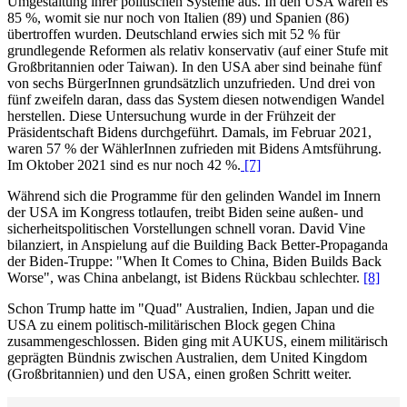
Umgestaltung ihrer politischen Systeme aus. In den USA waren es
85 %, womit sie nur noch von Italien (89) und Spanien (86)
übertroffen wurden. Deutschland erwies sich mit 52 % für
grundlegende Reformen als relativ konservativ (auf einer Stufe mit
Großbritannien oder Taiwan). In den USA aber sind beinahe fünf
von sechs BürgerInnen grundsätzlich unzufrieden. Und drei von
fünf zweifeln daran, dass das System diesen notwendigen Wandel
herstellen. Diese Untersuchung wurde in der Frühzeit der
Präsidentschaft Bidens durchgeführt. Damals, im Februar 2021,
waren 57 % der WählerInnen zufrieden mit Bidens Amtsführung.
Im Oktober 2021 sind es nur noch 42 %.
[7]
Während sich die Programme für den gelinden Wandel im Innern
der USA im Kongress totlaufen, treibt Biden seine außen- und
sicherheitspolitischen Vorstellungen schnell voran. David Vine
bilanziert, in Anspielung auf die Building Back Better-Propaganda
der Biden-Truppe: "When It Comes to China, Biden Builds Back
Worse", was China anbelangt, ist Bidens Rückbau schlechter.
[8]
Schon Trump hatte im "Quad" Australien, Indien, Japan und die
USA zu einem politisch-militärischen Block gegen China
zusammengeschlossen. Biden ging mit AUKUS, einem militärisch
geprägten Bündnis zwischen Australien, dem United Kingdom
(Großbritannien) und den USA, einen großen Schritt weiter.