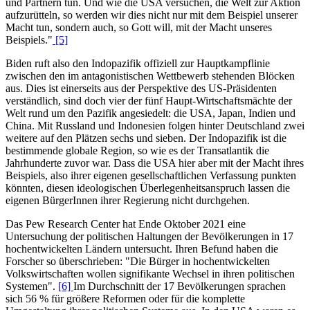
und Partnern tun. Und wie die USA versuchen, die Welt zur Aktion
aufzurütteln, so werden wir dies nicht nur mit dem Beispiel unserer
Macht tun, sondern auch, so Gott will, mit der Macht unseres
Beispiels."
[5]
Biden ruft also den Indopazifik offiziell zur Hauptkampflinie
zwischen den im antagonistischen Wettbewerb stehenden Blöcken
aus. Dies ist einerseits aus der Perspektive des US-Präsidenten
verständlich, sind doch vier der fünf Haupt-Wirtschaftsmächte der
Welt rund um den Pazifik angesiedelt: die USA, Japan, Indien und
China. Mit Russland und Indonesien folgen hinter Deutschland zwei
weitere auf den Plätzen sechs und sieben. Der Indopazifik ist die
bestimmende globale Region, so wie es der Transatlantik die
Jahrhunderte zuvor war. Dass die USA hier aber mit der Macht ihres
Beispiels, also ihrer eigenen gesellschaftlichen Verfassung punkten
könnten, diesen ideologischen Überlegenheitsanspruch lassen die
eigenen BürgerInnen ihrer Regierung nicht durchgehen.
Das Pew Research Center hat Ende Oktober 2021 eine
Untersuchung der politischen Haltungen der Bevölkerungen in 17
hochentwickelten Ländern untersucht. Ihren Befund haben die
Forscher so überschrieben: "Die Bürger in hochentwickelten
Volkswirtschaften wollen signifikante Wechsel in ihren politischen
Systemen".
[6]
Im Durchschnitt der 17 Bevölkerungen sprachen
sich 56 % für größere Reformen oder für die komplette