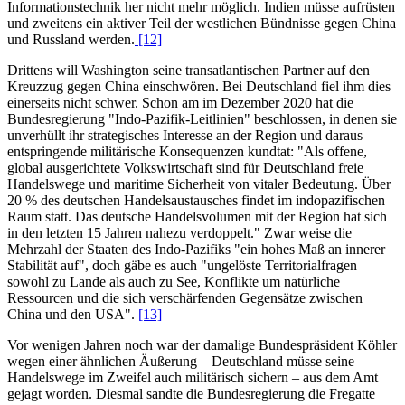
Informationstechnik her nicht mehr möglich. Indien müsse aufrüsten
und zweitens ein aktiver Teil der westlichen Bündnisse gegen China
und Russland werden.
[12]
Drittens will Washington seine transatlantischen Partner auf den
Kreuzzug gegen China einschwören. Bei Deutschland fiel ihm dies
einerseits nicht schwer. Schon am im Dezember 2020 hat die
Bundesregierung "Indo-Pazifik-Leitlinien" beschlossen, in denen sie
unverhüllt ihr strategisches Interesse an der Region und daraus
entspringende militärische Konsequenzen kundtat: "Als offene,
global ausgerichtete Volkswirtschaft sind für Deutschland freie
Handelswege und maritime Sicherheit von vitaler Bedeutung. Über
20 % des deutschen Handelsaustausches findet im indopazifischen
Raum statt. Das deutsche Handelsvolumen mit der Region hat sich
in den letzten 15 Jahren nahezu verdoppelt." Zwar weise die
Mehrzahl der Staaten des Indo-Pazifiks "ein hohes Maß an innerer
Stabilität auf", doch gäbe es auch "ungelöste Territorialfragen
sowohl zu Lande als auch zu See, Konflikte um natürliche
Ressourcen und die sich verschärfenden Gegensätze zwischen
China und den USA".
[13]
Vor wenigen Jahren noch war der damalige Bundespräsident Köhler
wegen einer ähnlichen Äußerung – Deutschland müsse seine
Handelswege im Zweifel auch militärisch sichern – aus dem Amt
gejagt worden. Diesmal sandte die Bundesregierung die Fregatte