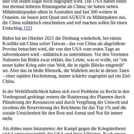
und von Biden sogar noch zugespitzt wird. Die USA haben einen
fast dreimal höheren Rüstungsetat als China; sie haben sieben
Militärstützpunkte allein in Australien und fast 300 weitere in
Ostasien, sie bauen jetzt Quad und AUKUS zu Militärpakten aus,
die China militärisch einschnüren und reif machen sollen für einen
Erstschlag.
[15]
Biden hat im Oktober 2021 die Drohung wiederholt, bei einem
Konflikt mit China sofort Taiwan - das von China als abgefallene
Provinz betrachtet wird, die von den USA vom ersten Tage an
subventioniert wird - militärisch zu unterstützen. Vor den Vereinten
Nationen hat Biden zwar erklärt, das Letzte, was er wolle, sei "ein
neuer kalter Krieg oder eine Welt, die in rigide Blöcke eingeteilt"
sei. Aber das ist bloße Rhetorik, die Wahrheit steckt in diesen Taten
– einer rapiden Hochrüstung, immer schärfer zugespitzt auf ein Ziel:
China.
In der Weltöffentlichkeit haben sich zwei Probleme zu Recht in den
Vordergrund gedrängt: erstens die Ruinierung des Planeten durch
Plünderung der Ressourcen und durch Vergiftung der Umwelt und
zweitens die Reservierung des Reichtums für das Top 1% und die
soziale Unsicherheit für den Rest und Armut und Not für immer
mehr.
Als drittes muss hinzutreten: der Kampf gegen die Kriegstreiberei
und Aggressionspolitik der USA und ihrer Alliierten. Nach einem