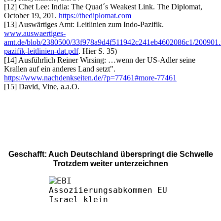
[12] Chet Lee: India: The Quad´s Weakest Link. The Diplomat,
October 19, 201.
https://thediplomat.com
[13] Auswärtiges Amt: Leitlinien zum Indo-Pazifik.
www.auswaertiges-
amt.de/blob/2380500/33f978a9d4f511942c241eb4602086c1/200901.
pazifik-leitlinien-dat.pdf
. Hier S. 35)
[14] Ausführlich Reiner Wirsing: …wenn der US-Adler seine
Krallen auf ein anderes Land setzt".
https://www.nachdenkseiten.de/?p=77461#more-77461
[15] David, Vine, a.a.O.
Geschafft: Auch Deutschland überspringt die Schwelle
Trotzdem weiter unterzeichnen