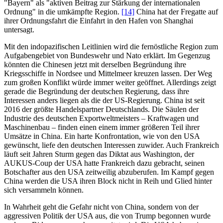
"Bayern" als "aktiven Beitrag zur Stärkung der internationalen
Ordnung" in die umkämpfte Region.
[14]
China hat der Fregatte auf
ihrer Ordnungsfahrt die Einfahrt in den Hafen von Shanghai
untersagt.
Mit den indopazifischen Leitlinien wird die fernöstliche Region zum
Aufgabengebiet von Bundeswehr und Nato erklärt. Im Gegenzug
könnten die Chinesen jetzt mit derselben Begründung ihre
Kriegsschiffe in Nordsee und Mittelmeer kreuzen lassen. Der Weg
zum großen Konflikt würde immer weiter geöffnet. Allerdings zeigt
gerade die Begründung der deutschen Regierung, dass ihre
Interessen anders liegen als die der US-Regierung. China ist seit
2016 der größte Handelspartner Deutschlands. Die Säulen der
Industrie des deutschen Exportweltmeisters – Kraftwagen und
Maschinenbau – finden einen einem immer größeren Teil ihrer
Umsätze in China. Ein harte Konfrontation, wie von den USA
gewünscht, liefe den deutschen Interessen zuwider. Auch Frankreich
läuft seit Jahren Sturm gegen das Diktat aus Washington, der
AUKUS-Coup der USA hatte Frankreich dazu gebracht, seinen
Botschafter aus den USA zeitweilig abzuberufen. Im Kampf gegen
China werden die USA ihren Block nicht in Reih und Glied hinter
sich versammeln können.
In Wahrheit geht die Gefahr nicht von China, sondern von der
aggressiven Politik der USA aus, die von Trump begonnen wurde