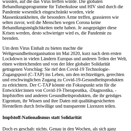
wussten, auf die das Virus treffen würde. Die globalen
Behandlungsprogramme für Tuberkulose und HIV sind durch die
Pandemie wesentlich eingeschränkt worden, viele
Massenkrankheiten, die besonders Arme treffen, grassieren wie
selten zuvor, weil die Menschen wegen Corona keine
Behandlungsmöglichkeiten mehr haben. Je ausgeprägter diese
Krisen werden, desto schwieriger wird es, die Pandemie zu
beenden.
Um dem Virus Einhalt zu bieten machte die
Weltgesundheitsorganisation im Mai 2020, kurz nach dem ersten
Lockdown in vielen Ländern Europas und anderen Teilen der Welt,
einen weitreichenden und von der Idee globaler Solidarität
getragenen Vorschlag: Sie rief den Covid-19 Technologie-
Zugangspool (C-TAP) ins Leben, um den rechtzeitigen, gerechten
und erschwinglichen Zugang zu Covid-19-Gesundheitsprodukten
zu erleichtern. Der C-TAP könnte ein Fokuspunkt sein für die
Entwickler:innen von Covid-19-Therapeutika, -Diagnostika, -
Impfstoffen und anderen Gesundheitsprodukten, die ihr geistiges
Eigentum, ihr Wissen und ihre Daten mit qualitätsgesicherten
Herstellern durch freiwillige und transparente Lizenzen teilen.
Impfstoff-Nationalismus statt Solidarität
Doch es geschah: nichts. Genau in den Wochen, als sich ganz