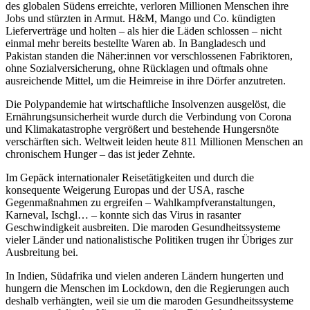
des globalen Südens erreichte, verloren Millionen Menschen ihre
Jobs und stürzten in Armut. H&M, Mango und Co. kündigten
Lieferverträge und holten – als hier die Läden schlossen – nicht
einmal mehr bereits bestellte Waren ab. In Bangladesch und
Pakistan standen die Näher:innen vor verschlossenen Fabriktoren,
ohne Sozialversicherung, ohne Rücklagen und oftmals ohne
ausreichende Mittel, um die Heimreise in ihre Dörfer anzutreten.
Die Polypandemie hat wirtschaftliche Insolvenzen ausgelöst, die
Ernährungsunsicherheit wurde durch die Verbindung von Corona
und Klimakatastrophe vergrößert und bestehende Hungersnöte
verschärften sich. Weltweit leiden heute 811 Millionen Menschen an
chronischem Hunger – das ist jeder Zehnte.
Im Gepäck internationaler Reisetätigkeiten und durch die
konsequente Weigerung Europas und der USA, rasche
Gegenmaßnahmen zu ergreifen – Wahlkampfveranstaltungen,
Karneval, Ischgl… – konnte sich das Virus in rasanter
Geschwindigkeit ausbreiten. Die maroden Gesundheitssysteme
vieler Länder und nationalistische Politiken trugen ihr Übriges zur
Ausbreitung bei.
In Indien, Südafrika und vielen anderen Ländern hungerten und
hungern die Menschen im Lockdown, den die Regierungen auch
deshalb verhängten, weil sie um die maroden Gesundheitssysteme