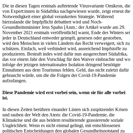
Die in diesen Tagen erstmals auftretende Virusvariante Omikron, die
von Expert:innen in Südafrika nachgewiesen wurde, zeigt erneut die
Notwendigkeit einer global verankerten Strategie. Während
hierzulande die Impfpflicht debattiert wird und Noch-
Gesundheitsminister Jens Spahn [Anm.: der Artikel wurde am 29.
November 2021 erstmals veröffentlicht] warnt, Ende des Winters sei
jeder in Deutschland entweder geimpft, genesen oder gestorben,
wird den Menschen in vielen Ländern das Recht verweigert, sich zu
schützen. Einfach, weil verhindert wird, ausreichend Impfstoffe zu
produzieren. Bestraft indes wird dafür nun ausgerechnet Südafrika,
das vor einem Jahr den Vorschlag für den Waiver einbrachte und wo
infolge der jetzigen internationalen Isolation dringend benötigte
Einnahmen aus dem Tourismus fehlen. Geld, das nicht zuletzt dafür
gebraucht würde, um die die Folgen der Covid-19-Pandemie
aufzufangen.
Diese Pandemie wird erst vorbei sein, wenn sie für alle vorbei
ist.
In diesen Zeiten berühren einander Linien sich zuspitzender Krisen
und rauben der Welt den Atem: die Covid-19-Pandemie, die
Klimakrise und die aus beidem resultierende grassierende soziale
Ungleichheit. Wenn es nicht einmal gelingt, mit entschlossenen
politischen Entscheidungen den globalen Gesundheitsnotstand zu