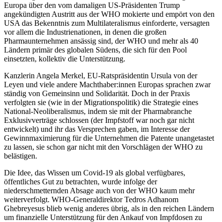
Europa über den vom damaligen US-Präsidenten Trump
angekündigten Austritt aus der WHO mokierte und empört von den
USA das Bekenntnis zum Multilateralismus einforderte, versagten
vor allem die Industrienationen, in denen die großen
Pharmaunternehmen ansässig sind, der WHO und mehr als 40
Ländern primär des globalen Südens, die sich für den Pool
einsetzten, kollektiv die Unterstützung.
Kanzlerin Angela Merkel, EU-Ratspräsidentin Ursula von der
Leyen und viele andere Machthaber:innen Europas sprachen zwar
ständig von Gemeinsinn und Solidarität. Doch in der Praxis
verfolgten sie (wie in der Migrationspolitik) die Strategie eines
National-Neoliberalismus, indem sie mit der Pharmabranche
Exklusivverträge schlossen (der Impfstoff war noch gar nicht
entwickelt) und ihr das Versprechen gaben, im Interesse der
Gewinnmaximierung für die Unternehmen die Patente unangetastet
zu lassen, sie schon gar nicht mit den Vorschlägen der WHO zu
belästigen.
Die Idee, das Wissen um Covid-19 als global verfügbares,
öffentliches Gut zu betrachten, wurde infolge der
niederschmetternden Absage auch von der WHO kaum mehr
weiterverfolgt. WHO-Generaldirektor Tedros Adhanom
Ghebreyesus blieb wenig anderes übrig, als in den reichen Ländern
um finanzielle Unterstützung für den Ankauf von Impfdosen zu