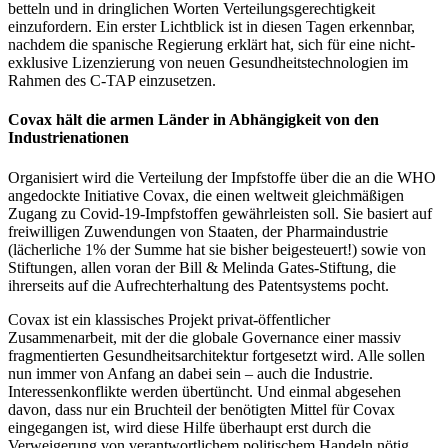
betteln und in dringlichen Worten Verteilungsgerechtigkeit
einzufordern. Ein erster Lichtblick ist in diesen Tagen erkennbar,
nachdem die spanische Regierung erklärt hat, sich für eine nicht-
exklusive Lizenzierung von neuen Gesundheitstechnologien im
Rahmen des C-TAP einzusetzen.
Covax hält die armen Länder in Abhängigkeit von den
Industrienationen
Organisiert wird die Verteilung der Impfstoffe über die an die WHO
angedockte Initiative Covax, die einen weltweit gleichmäßigen
Zugang zu Covid-19-Impfstoffen gewährleisten soll. Sie basiert auf
freiwilligen Zuwendungen von Staaten, der Pharmaindustrie
(lächerliche 1% der Summe hat sie bisher beigesteuert!) sowie von
Stiftungen, allen voran der Bill & Melinda Gates-Stiftung, die
ihrerseits auf die Aufrechterhaltung des Patentsystems pocht.
Covax ist ein klassisches Projekt privat-öffentlicher
Zusammenarbeit, mit der die globale Governance einer massiv
fragmentierten Gesundheitsarchitektur fortgesetzt wird. Alle sollen
nun immer von Anfang an dabei sein – auch die Industrie.
Interessenkonflikte werden übertüncht. Und einmal abgesehen
davon, dass nur ein Bruchteil der benötigten Mittel für Covax
eingegangen ist, wird diese Hilfe überhaupt erst durch die
Verweigerung von verantwortlichem politischem Handeln nötig.