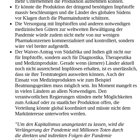
mehr Unternehmen die Produktion aufnehmen können.
Er könnte die Produktion der dringend benötigten Impfstoffe
massiv beschleunigen und die Länder des globalen Südens
vor Klagen durch die Pharmaindustrie schützen.
Die Versorgung mit Impfstoffen und anderen notwendigen
medizinischen Gütern zur weltweiten Bewältigung der
Pandemie würde zudem nicht mehr von nur wenigen
Pharmakonzernen kommerzialisiert und kontrolliert, sondern
wäre viel breiter aufgestellt.
Der Waiver-Antrag von Südafrika und Indien gilt nicht nur
für Impfstoffe, sondern auch für Diagnostika, Therapeutika
und Medizinprodukte. Gerade wenn (ärmere) Länder aktuell
noch nicht ausreichend Impfdosen erhalten, ist es unerlässlich,
dass sie ihre Teststrategien ausweiten können. Auch der
Einsatz von Medizinprodukten wie zum Beispiel
Beatmungsgeräten muss möglich sein. Im Moment mangelt es
in vielen Ländern an allem Notwendigen. Den
verantwortlichen Regierungen stünden mehr Möglichkeiten
zum Ankauf oder zu staatlicher Produktion offen, die
Verteilung könnte global koordiniert und müsste nicht dem
Marktinteresse unterworfen werden.
"Um den Kapitalismus unangetastet zu lassen, wird die
Verlängerung der Pandemie mit Millionen Toten durch
die direkten und indirekten Folgen der Pandemie