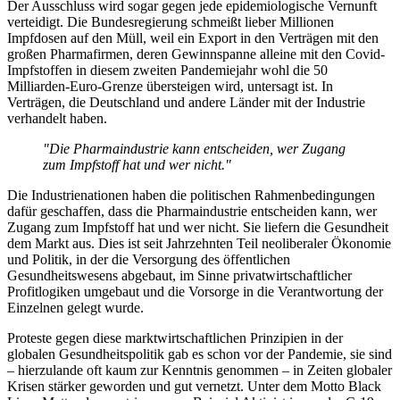
Der Ausschluss wird sogar gegen jede epidemiologische Vernunft
verteidigt. Die Bundesregierung schmeißt lieber Millionen
Impfdosen auf den Müll, weil ein Export in den Verträgen mit den
großen Pharmafirmen, deren Gewinnspanne alleine mit den Covid-
Impfstoffen in diesem zweiten Pandemiejahr wohl die 50
Milliarden-Euro-Grenze übersteigen wird, untersagt ist. In
Verträgen, die Deutschland und andere Länder mit der Industrie
verhandelt haben.
"Die Pharmaindustrie kann entscheiden, wer Zugang
zum Impfstoff hat und wer nicht."
Die Industrienationen haben die politischen Rahmenbedingungen
dafür geschaffen, dass die Pharmaindustrie entscheiden kann, wer
Zugang zum Impfstoff hat und wer nicht. Sie liefern die Gesundheit
dem Markt aus. Dies ist seit Jahrzehnten Teil neoliberaler Ökonomie
und Politik, in der die Versorgung des öffentlichen
Gesundheitswesens abgebaut, im Sinne privatwirtschaftlicher
Profitlogiken umgebaut und die Vorsorge in die Verantwortung der
Einzelnen gelegt wurde.
Proteste gegen diese marktwirtschaftlichen Prinzipien in der
globalen Gesundheitspolitik gab es schon vor der Pandemie, sie sind
– hierzulande oft kaum zur Kenntnis genommen – in Zeiten globaler
Krisen stärker geworden und gut vernetzt. Unter dem Motto Black