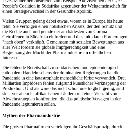
Lives Matter demonstrieren zum Beispiel Aktivist:innen der C-19
People’s Coalition in Südafrika gegenüber der Weltgemeinschaft für
einen Strategiewechsel in der Gesundheitspolitik.
Vielen Gruppen gelang dabei etwas, woran es in Europa bis heute
fehlt. Sie verfolgen einen holistischen Ansatz, der den Schutz und
die Rechte auch und gerade der am härtesten von Corona
Getroffenen in Südafrika einfordert und dies mit klaren Forderungen
"nach oben" verknüpft. Gemeinsam mit sozialen Bewegungen aus
aller Welt fordern sie globale Impfgerechtigkeit und eine
Begrenzung der Macht der Pharmaindustrie im öffentlichen
Interesse.
Die fehlende Bereitschaft zu solidarischem und epidemiologisch
rationalem Handeln seitens der dominanten Regierungen hat die
Pandemie in eine katastrophale menschliche Krise verwandelt. Drei
Milliarden Impfdosen fehlen aufgrund künstlicher Verknappung der
Produktion. Und als wäre das nicht schon unerträglich genug, sind
sie – vor allem in afrikanischen Ländern mit einer Vielzahl von
Abwehrstrategien konfrontiert, die das politische Versagen in der
Pandemie legitimieren sollen.
Mythen der Pharmaindustrie
Die großen Pharmafirmen verteidigen ihr Geschäftsprinzip, durch