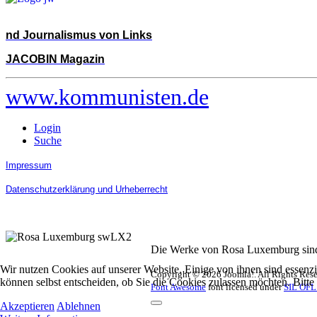
nd Journalismus von Links
JACOBIN Magazin
www.kommunisten.de
Login
Suche
Impressum
Datenschutzerklärung und Urheberrecht
Die Werke von Rosa Luxemburg sind 
Wir nutzen Cookies auf unserer Website. Einige von ihnen sind essenzi
Copyright © 2026 Joomla!. All Rights Res
können selbst entscheiden, ob Sie die Cookies zulassen möchten. Bitte
Font Awesome
font licensed under
SIL OFL
Akzeptieren
Ablehnen