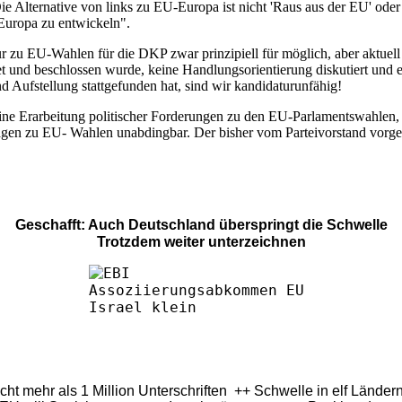
ie Alternative von links zu EU-Europa ist nicht 'Raus aus der EU' ode
 Europa zu entwickeln".
ur zu EU-Wahlen für die DKP zwar prinzipiell für möglich, aber aktuell
et und beschlossen wurde, keine Handlungsorientierung diskutiert und e
 Aufstellung stattgefunden hat, sind wir kandidaturunfähig!
eine Erarbeitung politischer Forderungen zu den EU-Parlamentswahlen,
agen zu EU- Wahlen unabdingbar. Der bisher vom Parteivorstand vorge
Geschafft: Auch Deutschland überspringt die Schwelle
Trotzdem weiter unterzeichnen
eicht mehr als 1 Million Unterschriften ++ Schwelle in elf Länd