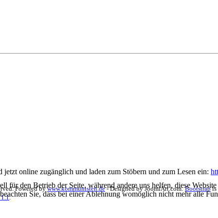
jetzt online zugänglich und laden zum Stöbern und zum Lesen ein:
ht
ell für den Betrieb der Seite, während andere uns helfen, diese Websit
erved. Powered by
www.kommunisten.de
- Designed by JoomlArt.com.
Bootstrap
is
 beachten Sie, dass bei einer Ablehnung womöglich nicht mehr alle Funk
 1.1
.