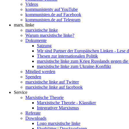
Videos
kommunistentv auf YouTube
kommunisten.de auf Facebook
kommunisten.de auf Telegram
marx. linke
marxistische linke
Warum marxistische linke?
Dokumente
Satzung
Wir sind Partner der Europäischen Linken - Lese 
Thesen zur internationalen Politik
marxistische linke zum Krieg Russlands gegen die
marxistische linke zum Ukraine-Konflikt
Mitglied werden
Spenden
marxistische linke auf Twitter
marxistische linke auf facebook
Service
Marxistische Theorie
Marxistische Theorie - Klassiker
Integrativer Marxismus
Referate
Downloads
Logo marxistische linke
Flugblätter | Druckvorlagen