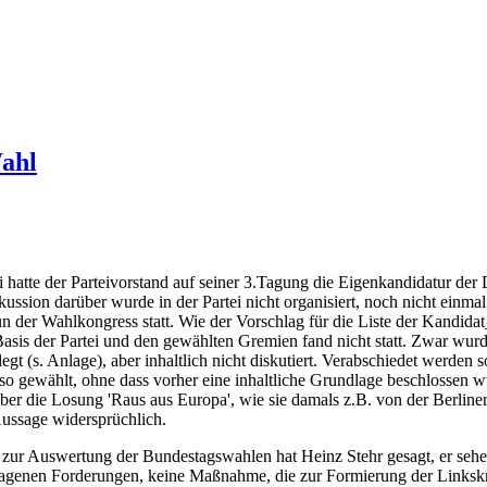
ahl
 hatte der Parteivorstand auf seiner 3.Tagung die Eigenkandidatur d
ussion darüber wurde in der Partei nicht organisiert, noch nicht einmal
 der Wahlkongress statt. Wie der Vorschlag für die Liste der Kandidat
Basis der Partei und den gewählten Gremien fand nicht statt. Zwar wu
 (s. Anlage), aber inhaltlich nicht diskutiert. Verabschiedet werden s
o gewählt, ohne dass vorher eine inhaltliche Grundlage beschlossen wu
er die Losung 'Raus aus Europa', wie sie damals z.B. von der Berliner
 Aussage widersprüchlich.
g zur Auswertung der Bundestagswahlen hat Heinz Stehr gesagt, er seh
agenen Forderungen, keine Maßnahme, die zur Formierung der Linkskräf