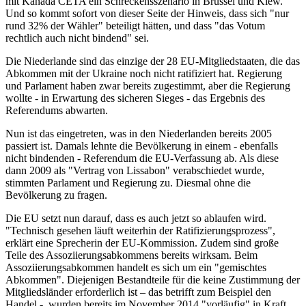
mit Kanada CETA ein Schreckensszenario in Brüssel und Kiew.
Und so kommt sofort von dieser Seite der Hinweis, dass sich "nur
rund 32% der Wähler" beteiligt hätten, und dass "das Votum
rechtlich auch nicht bindend" sei.
Die Niederlande sind das einzige der 28 EU-Mitgliedstaaten, die das
Abkommen mit der Ukraine noch nicht ratifiziert hat. Regierung
und Parlament haben zwar bereits zugestimmt, aber die Regierung
wollte - in Erwartung des sicheren Sieges - das Ergebnis des
Referendums abwarten.
Nun ist das eingetreten, was in den Niederlanden bereits 2005
passiert ist. Damals lehnte die Bevölkerung in einem - ebenfalls
nicht bindenden - Referendum die EU-Verfassung ab. Als diese
dann 2009 als "Vertrag von Lissabon" verabschiedet wurde,
stimmten Parlament und Regierung zu. Diesmal ohne die
Bevölkerung zu fragen.
Die EU setzt nun darauf, dass es auch jetzt so ablaufen wird.
"Technisch gesehen läuft weiterhin der Ratifizierungsprozess",
erklärt eine Sprecherin der EU-Kommission. Zudem sind große
Teile des Assoziierungsabkommens bereits wirksam. Beim
Assoziierungsabkommen handelt es sich um ein "gemischtes
Abkommen". Diejenigen Bestandteile für die keine Zustimmung der
Mitgliedsländer erforderlich ist – das betrifft zum Beispiel den
Handel -, wurden bereits im November 2014 "vorläufig" in Kraft