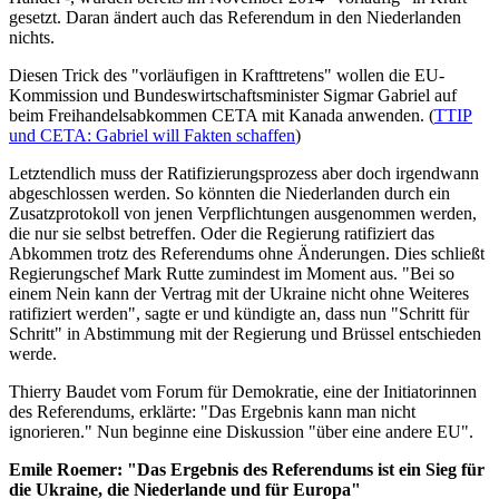
gesetzt. Daran ändert auch das Referendum in den Niederlanden
nichts.
Diesen Trick des "vorläufigen in Krafttretens" wollen die EU-
Kommission und Bundeswirtschaftsminister Sigmar Gabriel auf
beim Freihandelsabkommen CETA mit Kanada anwenden. (
TTIP
und CETA: Gabriel will Fakten schaffen
)
Letztendlich muss der Ratifizierungsprozess aber doch irgendwann
abgeschlossen werden. So könnten die Niederlanden durch ein
Zusatzprotokoll von jenen Verpflichtungen ausgenommen werden,
die nur sie selbst betreffen. Oder die Regierung ratifiziert das
Abkommen trotz des Referendums ohne Änderungen. Dies schließt
Regierungschef Mark Rutte zumindest im Moment aus. "Bei so
einem Nein kann der Vertrag mit der Ukraine nicht ohne Weiteres
ratifiziert werden", sagte er und kündigte an, dass nun "Schritt für
Schritt" in Abstimmung mit der Regierung und Brüssel entschieden
werde.
Thierry Baudet vom Forum für Demokratie, eine der Initiatorinnen
des Referendums, erklärte: "Das Ergebnis kann man nicht
ignorieren." Nun beginne eine Diskussion "über eine andere EU".
Emile Roemer: "Das Ergebnis des Referendums ist ein Sieg für
die Ukraine, die Niederlande und für Europa"