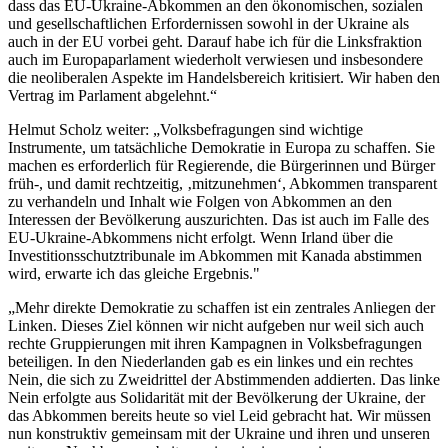
dass das EU-Ukraine-Abkommen an den ökonomischen, sozialen
und gesellschaftlichen Erfordernissen sowohl in der Ukraine als
auch in der EU vorbei geht. Darauf habe ich für die Linksfraktion
auch im Europaparlament wiederholt verwiesen und insbesondere
die neoliberalen Aspekte im Handelsbereich kritisiert. Wir haben den
Vertrag im Parlament abgelehnt.“
Helmut Scholz weiter: „Volksbefragungen sind wichtige
Instrumente, um tatsächliche Demokratie in Europa zu schaffen. Sie
machen es erforderlich für Regierende, die Bürgerinnen und Bürger
früh-, und damit rechtzeitig, ‚mitzunehmen‘, Abkommen transparent
zu verhandeln und Inhalt wie Folgen von Abkommen an den
Interessen der Bevölkerung auszurichten. Das ist auch im Falle des
EU-Ukraine-Abkommens nicht erfolgt. Wenn Irland über die
Investitionsschutztribunale im Abkommen mit Kanada abstimmen
wird, erwarte ich das gleiche Ergebnis."
„Mehr direkte Demokratie zu schaffen ist ein zentrales Anliegen der
Linken. Dieses Ziel können wir nicht aufgeben nur weil sich auch
rechte Gruppierungen mit ihren Kampagnen in Volksbefragungen
beteiligen. In den Niederlanden gab es ein linkes und ein rechtes
Nein, die sich zu Zweidrittel der Abstimmenden addierten. Das linke
Nein erfolgte aus Solidarität mit der Bevölkerung der Ukraine, der
das Abkommen bereits heute so viel Leid gebracht hat. Wir müssen
nun konstruktiv gemeinsam mit der Ukraine und ihren und unseren