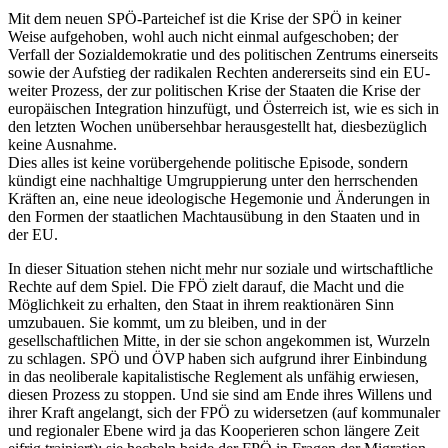
Mit dem neuen SPÖ-Parteichef ist die Krise der SPÖ in keiner
Weise aufgehoben, wohl auch nicht einmal aufgeschoben; der
Verfall der Sozialdemokratie und des politischen Zentrums einerseits
sowie der Aufstieg der radikalen Rechten andererseits sind ein EU-
weiter Prozess, der zur politischen Krise der Staaten die Krise der
europäischen Integration hinzufügt, und Österreich ist, wie es sich in
den letzten Wochen unübersehbar herausgestellt hat, diesbezüglich
keine Ausnahme.
Dies alles ist keine vorübergehende politische Episode, sondern
kündigt eine nachhaltige Umgruppierung unter den herrschenden
Kräften an, eine neue ideologische Hegemonie und Änderungen in
den Formen der staatlichen Machtausübung in den Staaten und in
der EU.
In dieser Situation stehen nicht mehr nur soziale und wirtschaftliche
Rechte auf dem Spiel. Die FPÖ zielt darauf, die Macht und die
Möglichkeit zu erhalten, den Staat in ihrem reaktionären Sinn
umzubauen. Sie kommt, um zu bleiben, und in der
gesellschaftlichen Mitte, in der sie schon angekommen ist, Wurzeln
zu schlagen. SPÖ und ÖVP haben sich aufgrund ihrer Einbindung
in das neoliberale kapitalistische Reglement als unfähig erwiesen,
diesen Prozess zu stoppen. Und sie sind am Ende ihres Willens und
ihrer Kraft angelangt, sich der FPÖ zu widersetzen (auf kommunaler
und regionaler Ebene wird ja das Kooperieren schon längere Zeit