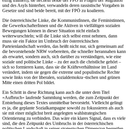
eifrig trainiert); sie hecheln beide der FPÖ in Fragen der Migration
und des Asyls hinterher, verwandeln deren rassistische Vorgaben in
Gesetze und sind beide bereit, mit der FPÖ zu koalieren.
Die österreichische Linke, die KommunistInnen, die Feministinnen,
die GewerkschafterInnen und die Aktiven in vielfältigen sozialen
Bewegungen können in dieser Situation nicht einfach
weiterwurschteln; will die Linke sich selbst ernst nehmen, dann
muss sie ein Faktor im Umbruch der österreichischen
Parteienlandschaft werden, das heißt nicht nur, sich gemeinsam auf
die bevorstehende NRW vorbereiten, die schneller herannahen kann
als erwartet, sondern auch, sich darüber zu verständigen, wie eine
soziale und politische Linke – zu der auch die christliche gehört –
sich so formieren kann, dass sie die Kräfteverhältnisse im Land
verändert, indem sie gegen die extreme und populistische Rechte
sowie links von der liberalen, sozialdemokra¬tischen und grünen
Mitte einen dritten Pol bildet.
Ein Schritt in diese Richtung kann auch die unter dem Titel
»Aufbruch« laufende Sammlung werden, die zum Zeitpunkt der
Entstehung dieses Textes unmittelbar bevorsteht. Vielleicht gelingt
es ja, die geplante Sozialkampagne sowohl zu fokussieren als auch
sie mit einer möglichst breit angelegten wahlstrategischen
Orientierung zu verbinden. Das wäre ein klares Signal, dass es viele
sind, die den Zeitpunkt des Umbruchs in der österreichischen
politischen Landschaft in seiner strategischen Dimension begreifen