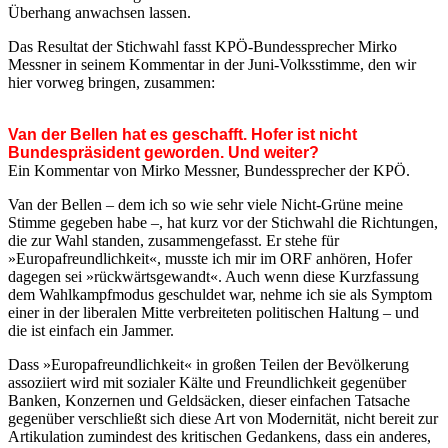
Überhang anwachsen lassen.
Das Resultat der Stichwahl fasst KPÖ-Bundessprecher Mirko
Messner in seinem Kommentar in der Juni-Volksstimme, den wir
hier vorweg bringen, zusammen:
Van der Bellen hat es geschafft. Hofer ist nicht
Bundespräsident geworden. Und weiter?
Ein Kommentar von Mirko Messner, Bundessprecher der KPÖ.
Van der Bellen – dem ich so wie sehr viele Nicht-Grüne meine
Stimme gegeben habe –, hat kurz vor der Stichwahl die Richtungen,
die zur Wahl standen, zusammengefasst. Er stehe für
»Europafreundlichkeit«, musste ich mir im ORF anhören, Hofer
dagegen sei »rückwärtsgewandt«. Auch wenn diese Kurzfassung
dem Wahlkampfmodus geschuldet war, nehme ich sie als Symptom
einer in der liberalen Mitte verbreiteten politischen Haltung – und
die ist einfach ein Jammer.
Dass »Europafreundlichkeit« in großen Teilen der Bevölkerung
assoziiert wird mit sozialer Kälte und Freundlichkeit gegenüber
Banken, Konzernen und Geldsäcken, dieser einfachen Tatsache
gegenüber verschließt sich diese Art von Modernität, nicht bereit zur
Artikulation zumindest des kritischen Gedankens, dass ein anderes,