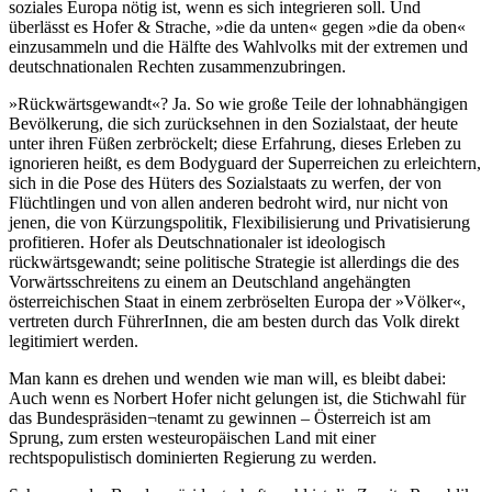
soziales Europa nötig ist, wenn es sich integrieren soll. Und
überlässt es Hofer & Strache, »die da unten« gegen »die da oben«
einzusammeln und die Hälfte des Wahlvolks mit der extremen und
deutschnationalen Rechten zusammenzubringen.
»Rückwärtsgewandt«? Ja. So wie große Teile der lohnabhängigen
Bevölkerung, die sich zurücksehnen in den Sozialstaat, der heute
unter ihren Füßen zerbröckelt; diese Erfahrung, dieses Erleben zu
ignorieren heißt, es dem Bodyguard der Superreichen zu erleichtern,
sich in die Pose des Hüters des Sozialstaats zu werfen, der von
Flüchtlingen und von allen anderen bedroht wird, nur nicht von
jenen, die von Kürzungspolitik, Flexibilisierung und Privatisierung
profitieren. Hofer als Deutschnationaler ist ideologisch
rückwärtsgewandt; seine politische Strategie ist allerdings die des
Vorwärtsschreitens zu einem an Deutschland angehängten
österreichischen Staat in einem zerbröselten Europa der »Völker«,
vertreten durch FührerInnen, die am besten durch das Volk direkt
legitimiert werden.
Man kann es drehen und wenden wie man will, es bleibt dabei:
Auch wenn es Norbert Hofer nicht gelungen ist, die Stichwahl für
das Bundespräsiden¬tenamt zu gewinnen – Österreich ist am
Sprung, zum ersten westeuropäischen Land mit einer
rechtspopulistisch dominierten Regierung zu werden.