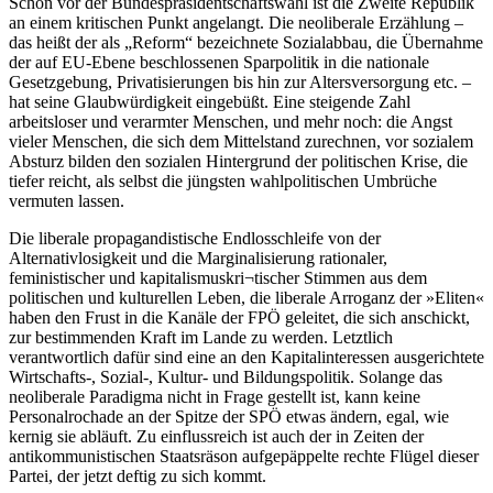
Schon vor der Bundespräsidentschaftswahl ist die Zweite Republik
an einem kritischen Punkt angelangt. Die neoliberale Erzählung –
das heißt der als „Reform“ bezeichnete Sozialabbau, die Übernahme
der auf EU-Ebene beschlossenen Sparpolitik in die nationale
Gesetzgebung, Privatisierungen bis hin zur Altersversorgung etc. –
hat seine Glaubwürdigkeit eingebüßt. Eine steigende Zahl
arbeitsloser und verarmter Menschen, und mehr noch: die Angst
vieler Menschen, die sich dem Mittelstand zurechnen, vor sozialem
Absturz bilden den sozialen Hintergrund der politischen Krise, die
tiefer reicht, als selbst die jüngsten wahlpolitischen Umbrüche
vermuten lassen.
Die liberale propagandistische Endlosschleife von der
Alternativlosigkeit und die Marginalisierung rationaler,
feministischer und kapitalismuskri¬tischer Stimmen aus dem
politischen und kulturellen Leben, die liberale Arroganz der »Eliten«
haben den Frust in die Kanäle der FPÖ geleitet, die sich anschickt,
zur bestimmenden Kraft im Lande zu werden. Letztlich
verantwortlich dafür sind eine an den Kapitalinteressen ausgerichtete
Wirtschafts-, Sozial-, Kultur- und Bildungspolitik. Solange das
neoliberale Paradigma nicht in Frage gestellt ist, kann keine
Personalrochade an der Spitze der SPÖ etwas ändern, egal, wie
kernig sie abläuft. Zu einflussreich ist auch der in Zeiten der
antikommunistischen Staatsräson aufgepäppelte rechte Flügel dieser
Partei, der jetzt deftig zu sich kommt.