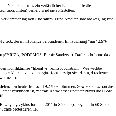
en Neoliberalismus ein verlässlicher Partner, da sie die
htspopulisten) verliert, wird sie abgestoßen.
Die Verklammerung von Liberalismus und Arbeiter_innenbewegung löst
 2012 trotz der mit Hollande verbundenen Enttäuschung "nur" 2,9%
mmt (SYRIZA, PODEMOS, Bernie Sanders...). Dafür steht heute das
den Konfliktachse "liberal vs. rechtspopulistisch". Wie wichtig
linke Alternativen zu marginalisieren, zeigt sich daran, dass heute
ewonnen hat.
ht Mélenchon heute dennoch 19,2% der Stimmen. Sowie auch schon die
Gefahr verbunden ist, zentrale Kerne emanzipativer Praxis über Bord
ff.
r Bewegungszyklus fort, der 2011 in Südeuropa begann: In 60 Städten
traße protestieren ließ.