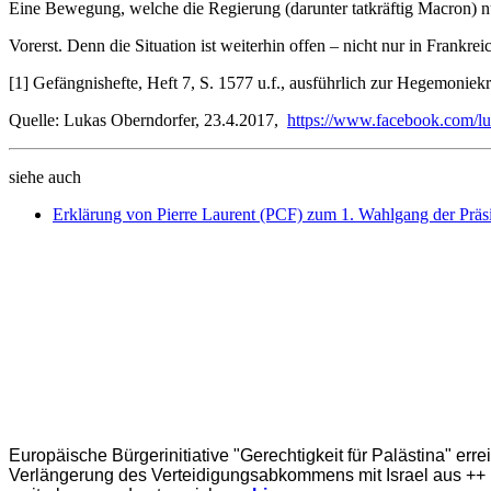
Eine Bewegung, welche die Regierung (darunter tatkräftig Macron)
Vorerst. Denn die Situation ist weiterhin offen – nicht nur in Frank
[1] Gefängnishefte, Heft 7, S. 1577 u.f., ausführlich zur Hegemoniekr
Quelle: Lukas Oberndorfer, 23.4.2017,
https://www.facebook.com/l
siehe auch
Erklärung von Pierre Laurent (PCF) zum 1. Wahlgang der Prä
Europäische Bürgerinitiative "Gerechtigkeit für Palästina" err
Verlängerung des Verteidigungsabkommens mit Israel aus ++ E