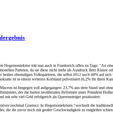
lergebnis
ie Hegemoniekrise tritt nun auch in Frankreich offen zu Tage: "An ein
itionellen Parteien, da sie diese nicht mehr als Ausdruck ihrer Klasse
r beiden ehemaligen Volksparteien, die selbst 2012 noch 60% auf si
okratie ist in einem weiteren Kernland pulverisiert (6,2% für ihren K
acron ist hingegen voll aufgegangen: 23,7% aus dem Stand und ohne
ftsminister, der die harten neoliberalen Reformen unter Präsident Holl
nd mit sehr viel Geld erfolgreich als Quereinsteiger positioniert.
över nochmal Gramsci: In Hegemoniekrisen "wechselt die traditionel
er, die ihr zuvor noch mit großer Geschwindigkeit zu entgleiten schien