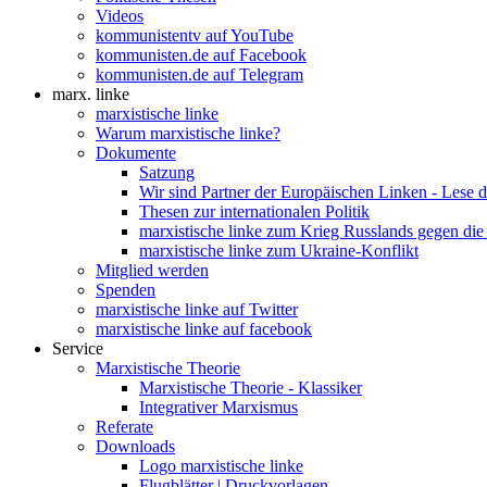
Videos
kommunistentv auf YouTube
kommunisten.de auf Facebook
kommunisten.de auf Telegram
marx. linke
marxistische linke
Warum marxistische linke?
Dokumente
Satzung
Wir sind Partner der Europäischen Linken - Lese 
Thesen zur internationalen Politik
marxistische linke zum Krieg Russlands gegen die
marxistische linke zum Ukraine-Konflikt
Mitglied werden
Spenden
marxistische linke auf Twitter
marxistische linke auf facebook
Service
Marxistische Theorie
Marxistische Theorie - Klassiker
Integrativer Marxismus
Referate
Downloads
Logo marxistische linke
Flugblätter | Druckvorlagen