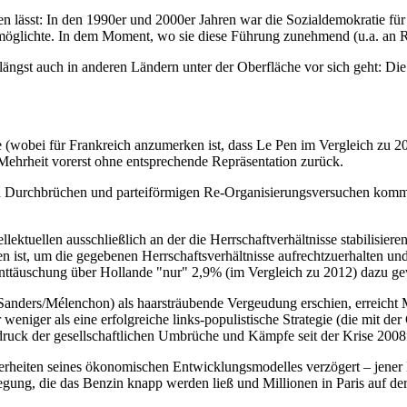
en lässt: In den 1990er und 2000er Jahren war die Sozialdemokratie für d
öglichte. In dem Moment, wo sie diese Führung zunehmend (u.a. an Rec
längst auch in anderen Ländern unter der Oberfläche vor sich geht: 
te (wobei für Frankreich anzumerken ist, dass Le Pen im Vergleich zu
n Mehrheit vorerst ohne entsprechende Repräsentation zurück.
nden Durchbrüchen und parteiförmigen Re-Organisierungsversuchen ko
ektuellen ausschließlich an der die Herrschaftverhältnisse stabilisieren
en ist, um die gegebenen Herrschaftsverhältnisse aufrechtzuerhalten und 
Enttäuschung über Hollande "nur" 2,9% (im Vergleich zu 2012) dazu g
 (Sanders/Mélenchon) als haarsträubende Vergeudung erschien, erreic
er als eine erfolgreiche links-populistische Strategie (die mit der 
sdruck der gesellschaftlichen Umbrüche und Kämpfe seit der Krise 2008
nderheiten seines ökonomischen Entwicklungsmodelles verzögert – jene
ng, die das Benzin knapp werden ließ und Millionen in Paris auf der S