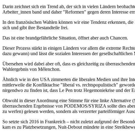
Darin zeichnet sich ein Trend ab, der sich in vielen Ländern beobacht
Arbeiter_innen band und daher "Reformen" gegen deren Interesse erm
In den französischen Wahlen können wir eine Tendenz erkennen, die 
sich und gibt ihre Bestandteile frei.
Das ist eine brandgefährliche Situation, öffnet aber auch Chancen.
Dieser Prozess stärkt in einigen Ländern vor allem die extreme Rech
dazu gewann) und lässt die sozialen Interessen der gesellschaftliche
Übersehen wird dabei aber oft, dass es gleichzeitig zu überrasche
Wahlergebnis von Mélenchon.
Ähnlich wie in den USA zimmerten die liberalen Medien und ihre Intell
mittlerweile die Konfliktachse "liberal vs. rechtspopulistisch" geword
nirgendwo zu finden ist, dass Le Pen trotz Hegemoniekrise und der 
Obwohl in dieser Anordnung eine Stimme für eine linke Alternative
überraschenden Ergebnisse von PODEMOS/SYRIZA sollte dies aber wenig
zu werfen) gelesen werden, sondern als verzerrter parteiförmiger Au
So setzte sich 2016 in Frankreich – nicht zuletzt aufgrund der Beso
kam es zu Platzbesetzungen, Nuit-Debout mündete in eine Streikbewegu