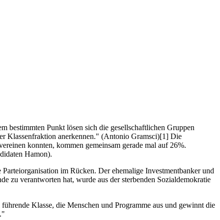
em bestimmten Punkt lösen sich die gesellschaftlichen Gruppen
 oder Klassenfraktion anerkennen." (Antonio Gramsci)[1] Die
ch vereinen konnten, kommen gemeinsam gerade mal auf 26%.
andidaten Hamon).
 Parteiorganisation im Rücken. Der ehemalige Investmentbanker und
ande zu verantworten hat, wurde aus der sterbenden Sozialdemokratie
l führende Klasse, die Menschen und Programme aus und gewinnt die
."