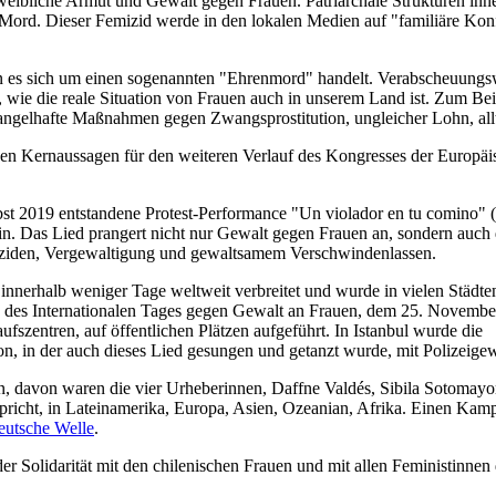
 weibliche Armut und Gewalt gegen Frauen. Patriarchale Strukturen inn
 Mord. Dieser Femizid werde in den lokalen Medien auf "familiäre Konf
n es sich um einen sogenannten "Ehrenmord" handelt. Verabscheuungswü
 wie die reale Situation von Frauen auch in unserem Land ist. Zum Bei
angelhafte Maßnahmen gegen Zwangsprostitution, ungleicher Lohn, allt
en Kernaussagen für den weiteren Verlauf des Kongresses der Europäis
bst 2019 entstandene Protest-Performance "Un violador en tu comino" (
n. Das Lied prangert nicht nur Gewalt gegen Frauen an, sondern auch die
iziden, Vergewaltigung und gewaltsamem Verschwindenlassen.
 innerhalb weniger Tage weltweit verbreitet und wurde in vielen Städte
des Internationalen Tages gegen Gewalt an Frauen, dem 25. Novembe
aufszentren, auf öffentlichen Plätzen aufgeführt. In Istanbul wurde die
n, in der auch dieses Lied gesungen und getanzt wurde, mit Polizeigew
en, davon waren die vier Urheberinnen, Daffne Valdés, Sibila Sotomayor
icht, in Lateinamerika, Europa, Asien, Ozeanian, Afrika. Einen Kamp
eutsche Welle
.
olidarität mit den chilenischen Frauen und mit allen Feministinnen d