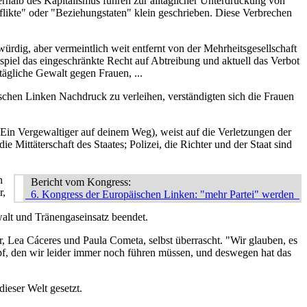
erhalb des Kapitalismus führen zur alltäglicher Unterdrückung von
likte" oder "Beziehungstaten" klein geschrieben. Diese Verbrechen
rdig, aber vermeintlich weit entfernt von der Mehrheitsgesellschaft
spiel das eingeschränkte Recht auf Abtreibung und aktuell das Verbot
ägliche Gewalt gegen Frauen, ...
chen Linken Nachdruck zu verleihen, verständigten sich die Frauen
Ein Vergewaltiger auf deinem Weg), weist auf die Verletzungen der
 Mittäterschaft des Staates; Polizei, die Richter und der Staat sind
n
Bericht vom Kongress:
r,
6. Kongress der Europäischen Linken: "mehr Partei" werden
alt und Tränengaseinsatz beendet.
, Lea Cáceres und Paula Cometa, selbst überrascht. "Wir glauben, es
f, den wir leider immer noch führen müssen, und deswegen hat das
ieser Welt gesetzt.