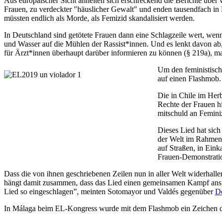
Aus europäischer Sicht ähnelten sich erschreckend die Berichte über
Frauen, zu verdeckter "häuslicher Gewalt" und enden tausendfach in
müssten endlich als Morde, als Femizid skandalisiert werden.
In Deutschland sind getötete Frauen dann eine Schlagzeile wert, wen
und Wasser auf die Mühlen der Rassist*innen. Und es lenkt davon ab,
für Ärzt*innen überhaupt darüber informieren zu können (§ 219a), m
Um den feministisch
auf einen Flashmob.
Die in Chile im Her
Rechte der Frauen hi
mitschuld an Femin
Dieses Lied hat sich
der Welt im Rahmen 
auf Straßen, in Eink
Frauen-Demonstratio
Dass die von ihnen geschriebenen Zeilen nun in aller Welt widerhall
hängt damit zusammen, dass das Lied einen gemeinsamen Kampf anspr
Lied so eingeschlagen”, meinten Sotomayor und Valdés gegenüber
D
In Málaga beim EL-Kongress wurde mit dem Flashmob ein Zeichen der S