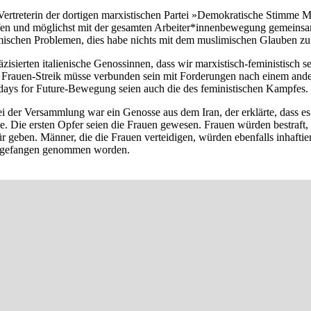
ertreterin der dortigen marxistischen Partei »Demokratische Stimme M
en und möglichst mit der gesamten Arbeiter*innenbewegung gemeinsam 
ischen Problemen, dies habe nichts mit dem muslimischen Glauben zu 
zisierten italienische Genossinnen, dass wir marxistisch-feministisch 
Frauen-Streik müsse verbunden sein mit Forderungen nach einem ande
days for Future-Bewegung seien auch die des feministischen Kampfes.
i der Versammlung war ein Genosse aus dem Iran, der erklärte, dass es
e. Die ersten Opfer seien die Frauen gewesen. Frauen würden bestraft,
r geben. Männer, die die Frauen verteidigen, würden ebenfalls inhafti
ien gefangen genommen worden.