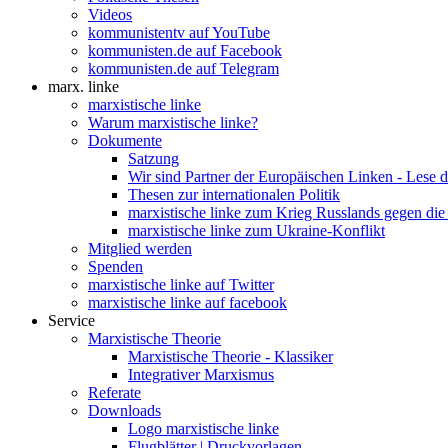
Videos
kommunistentv auf YouTube
kommunisten.de auf Facebook
kommunisten.de auf Telegram
marx. linke
marxistische linke
Warum marxistische linke?
Dokumente
Satzung
Wir sind Partner der Europäischen Linken - Lese 
Thesen zur internationalen Politik
marxistische linke zum Krieg Russlands gegen die
marxistische linke zum Ukraine-Konflikt
Mitglied werden
Spenden
marxistische linke auf Twitter
marxistische linke auf facebook
Service
Marxistische Theorie
Marxistische Theorie - Klassiker
Integrativer Marxismus
Referate
Downloads
Logo marxistische linke
Flugblätter | Druckvorlagen