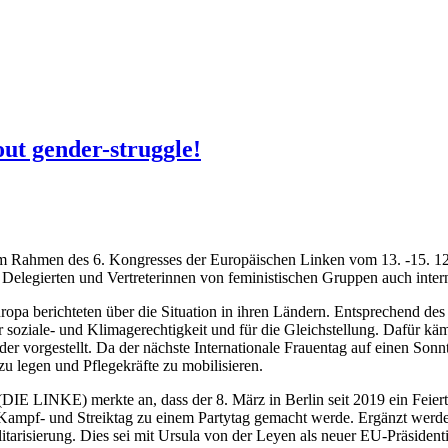
out gender-struggle!
m Rahmen des 6. Kongresses der Europäischen Linken vom 13. -15. 12.
Delegierten und Vertreterinnen von feministischen Gruppen auch intern
ropa berichteten über die Situation in ihren Ländern. Entsprechend de
 soziale- und Klimagerechtigkeit und für die Gleichstellung. Dafür k
er vorgestellt. Da der nächste Internationale Frauentag auf einen Sonnt
u legen und Pflegekräfte zu mobilisieren.
DIE LINKE) merkte an, dass der 8. März in Berlin seit 2019 ein Feierta
 Kampf- und Streiktag zu einem Partytag gemacht werde. Ergänzt werden
risierung. Dies sei mit Ursula von der Leyen als neuer EU-Präsidenti