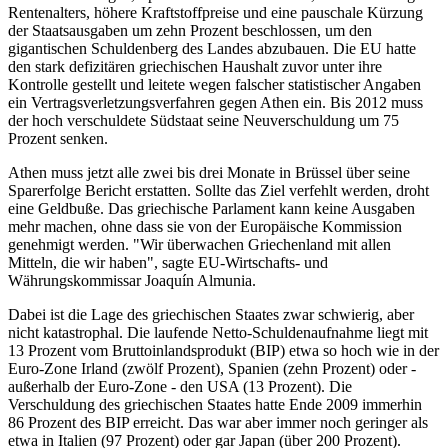
Rentenalters, höhere Kraftstoffpreise und eine pauschale Kürzung
der Staatsausgaben um zehn Prozent beschlossen, um den
gigantischen Schuldenberg des Landes abzubauen. Die EU hatte
den stark defizitären griechischen Haushalt zuvor unter ihre
Kontrolle gestellt und leitete wegen falscher statistischer Angaben
ein Vertragsverletzungsverfahren gegen Athen ein. Bis 2012 muss
der hoch verschuldete Südstaat seine Neuverschuldung um 75
Prozent senken.
Athen muss jetzt alle zwei bis drei Monate in Brüssel über seine
Sparerfolge Bericht erstatten. Sollte das Ziel verfehlt werden, droht
eine Geldbuße. Das griechische Parlament kann keine Ausgaben
mehr machen, ohne dass sie von der Europäische Kommission
genehmigt werden. "Wir überwachen Griechenland mit allen
Mitteln, die wir haben", sagte EU-Wirtschafts- und
Währungskommissar Joaquín Almunia.
Dabei ist die Lage des griechischen Staates zwar schwierig, aber
nicht katastrophal. Die laufende Netto-Schuldenaufnahme liegt mit
13 Prozent vom Bruttoinlandsprodukt (BIP) etwa so hoch wie in der
Euro-Zone Irland (zwölf Prozent), Spanien (zehn Prozent) oder -
außerhalb der Euro-Zone - den USA (13 Prozent). Die
Verschuldung des griechischen Staates hatte Ende 2009 immerhin
86 Prozent des BIP erreicht. Das war aber immer noch geringer als
etwa in Italien (97 Prozent) oder gar Japan (über 200 Prozent).