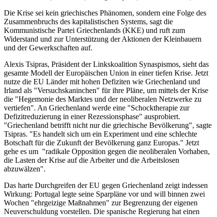
Die Krise sei kein griechisches Phänomen, sondern eine Folge des
Zusammenbruchs des kapitalistischen Systems, sagt die
Kommunistische Partei Griechenlands (KKE) und ruft zum
Widerstand und zur Unterstützung der Aktionen der Kleinbauern
und der Gewerkschaften auf.
Alexis Tsipras, Präsident der Linkskoalition Synaspismos, sieht das
gesamte Modell der Europäischen Union in einer tiefen Krise. Jetzt
nutze die EU Länder mit hohen Defiziten wie Griechenland und
Irland als "Versuchskaninchen" für ihre Pläne, um mittels der Krise
die "Hegemonie des Marktes und der neoliberalen Netzwerke zu
vertiefen". An Griechenland werde eine "Schocktherapie zur
Defizitreduzierung in einer Rezessionsphase" ausprobiert.
"Griechenland betrifft nicht nur die griechische Bevölkerung", sagte
Tsipras. "Es handelt sich um ein Experiment und eine schlechte
Botschaft für die Zukunft der Bevölkerung ganz Europas." Jetzt
gehe es um "radikale Opposition gegen die neoliberalen Vorhaben,
die Lasten der Krise auf die Arbeiter und die Arbeitslosen
abzuwälzen".
Das harte Durchgreifen der EU gegen Griechenland zeigt indessen
Wirkung: Portugal legte seine Sparpläne vor und will binnen zwei
Wochen "ehrgeizige Maßnahmen" zur Begrenzung der eigenen
Neuverschuldung vorstellen. Die spanische Regierung hat einen