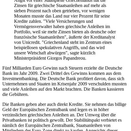
Angst vor einer Staatspleite Griechenlands hat die
Zinsen für griechische Staatsanleihen auf mehr als
sieben Prozent nach oben getrieben, vor wenigen
Monaten musste das Land nur vier Prozent für seine
Kredite zahlen. "Viele Versicherungen und
Vermögensverwalter haben griechische Anleihen im
Portfolio, weil sie mehr Zinsen bieten als deutsche oder
französische Staatsanleihen", äußerte der Kreditanalyst
von Unicredit. "Griechenland steht im Zentrum eines
beispiellosen spekulativen Angriffs, und das wird
unsere Wirtschaft abwürgen", sagte kürzlich
Ministerpräsident Giorgos Papandreou.
Fünf Milliarden Euro Gewinn nach Steuern erzielte die Deutsche
Bank im Jahr 2009. Zwei Drittel des Gewinns kommen aus dem
Investmentbanking. Die Deutsche Bank profitiert davon, dass sich
Unternehmen und Staaten im Krisenjahr 2009 verschulden mussten
und viele Anleihen auf den Markt brachten. Die Banken kassieren
die Gebühren.
Die Banken geben aber auch direkt Kredite. Sie nehmen das billige
Geld der Europäischen Zentralbank und legen es in höher
verzinslichen griechischen Anleihen an. Der Umweg über die
Privatbanken ist politisch gewollt. Der Stabilitätspakt verbietet es
nämlich der Europäischen Zentralbank, Staatsanleihen von
Mitgliedern der Euro-Zone direkt zu kaufen. Angesichts dieser